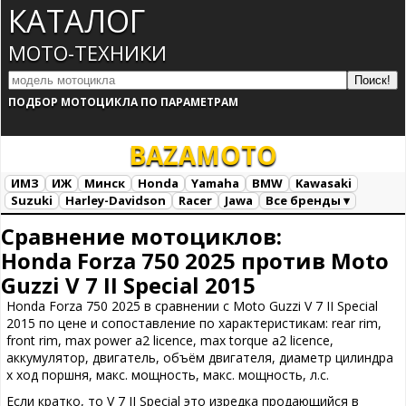
КАТАЛОГ
МОТО-ТЕХНИКИ
ПОДБОР МОТОЦИКЛА ПО ПАРАМЕТРАМ
BAZA
MOTO
ИМЗ
ИЖ
Минск
Honda
Yamaha
BMW
Kawasaki
Suzuki
Harley-Davidson
Racer
Jawa
Все бренды ▾
Все марки
Загрузка...
Сравнение мотоциклов:
Honda Forza 750 2025 против Moto
Guzzi V 7 II Special 2015
Honda Forza 750 2025 в сравнении с Moto Guzzi V 7 II Special
2015 по цене и сопоставление по характеристикам: rear rim,
front rim, max power a2 licence, max torque a2 licence,
аккумулятор, двигатель, объём двигателя, диаметр цилиндра
х ход поршня, макс. мощность, макс. мощность, л.с.
Если кратко, то V 7 II Special это изредка продающийся в