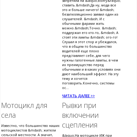
запретила на &laquo;Волгу&raquo;
ставить.&mdash;Да ну, мода все
это и больше ничего! &mdash;
безапелляционно заявил один из
слушателей. &mdash; И с
обычными фарами жить
можно.&mdash;Точно. &mdash;
поддержал его кто-то, &mdash; А
стоят эти лампы &mdash; ого-го!
Слушал я этот спор и убеждался,
что в общем-то большинство
водителей еще плохо
представляет себе, для чего
нужны галогенные лампы, в чем
их преимущество перед
обычными и в каких условиях они
дают наибольший эффект. На эту
тему и хочется
поговорить.Конечно, системы
ос...
ЧИТАТЬ ДАЛЕЕ >>
Мотоцикл для
Рывки при
села
включении
сцепления
Известно, что большинство наших
мотоциклистов &mdash; жители
сельской местности. А значит,
&laquo;На мотоцикле ИЖ при