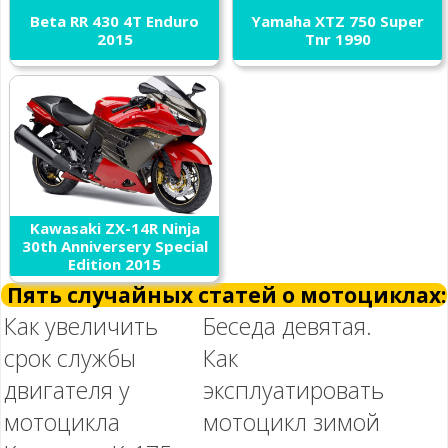
Beta RR 430 4T Enduro
Yamaha XTZ 750 Super
2015
Tnr 1990
Kawasaki ZX-14R Ninja
30th Anniversery Special
Edition 2015
Пять случайных статей о мотоциклах:
Как увеличить
Беседа девятая.
срок службы
Как
двигателя у
эксплуатировать
мотоцикла
мотоцикл зимой