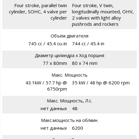
Four stroke, parallel twin
Four stroke, V twin,
cylinder, SOHC, 4 valve per
longitudinally mounted, OHV,
cylinder
2 valves with light alloy
pushrods and rockers
Объём двигателя
745 cc / 45.4 cu-in
744 cc / 45.4 in
Диаметр цилиндра х Ход поршня
77 x 80mm
80 x 74 mm
Макс. Мощность
43.1kW / 57.7 hp @
35 kW / 48 hp @ 6200 rpm
6750rpm
Макс. Мощность, Л.с.
нет данных
48
Макс.мощность на об/мин.
нет данных
6200