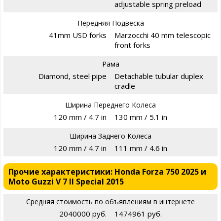
adjustable spring preload
Передняя Подвеска
41mm USD forks
Marzocchi 40 mm telescopic
front forks
Рама
Diamond, steel pipe
Detachable tubular duplex
cradle
Ширина Переднего Колеса
120 mm / 4.7 in
130 mm / 5.1 in
Ширина Заднего Колеса
120 mm / 4.7 in
111 mm / 4.6 in
Прочие характеристики: Honda Forza 750 2025 и
Moto Guzzi V 7 II Special 2015
Средняя стоимость по объявлениям в интернете
2040000 руб.
1474961 руб.