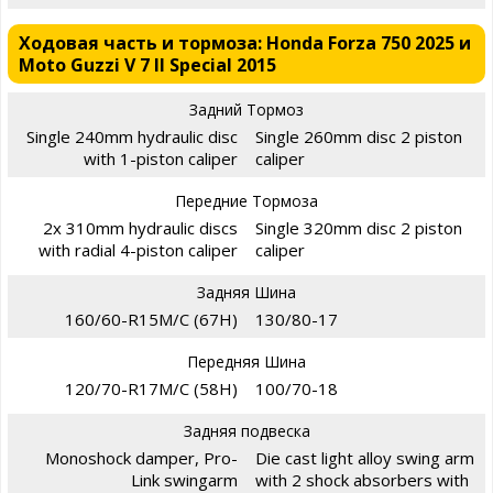
Ходовая часть и тормоза: Honda Forza 750 2025 и
Moto Guzzi V 7 II Special 2015
Задний Тормоз
Single 240mm hydraulic disc
Single 260mm disc 2 piston
with 1-piston caliper
caliper
Передние Тормоза
2x 310mm hydraulic discs
Single 320mm disc 2 piston
with radial 4-piston caliper
caliper
Задняя Шина
160/60-R15M/C (67H)
130/80-17
Передняя Шина
120/70-R17M/C (58H)
100/70-18
Задняя подвеска
Monoshock damper, Pro-
Die cast light alloy swing arm
Link swingarm
with 2 shock absorbers with