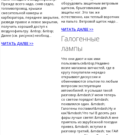
оборудовать защитным ветровым
Прежде всего надо, сняв седло,
щитком, брызговиками для
топливопровод, крышки
защиты ног. Это так же
смесительной камеры и
естественно, как теплый воротник
карбюратора, переднее закрытие,
на пальто. Ветровой щиток надо...
разведя правое и левое закрытия,
получить хороший доступ к
ЧИТАТЬ ДАЛЕЕ >>
воздухофильтру. &nbsp; &nbsp;
Далее (см. рисунок) необход...
Галогенные
ЧИТАТЬ ДАЛЕЕ >>
лампы
Что они дают и как ими
пользоваться&nbsp;Недавно
возле магазина запчастей, где в
кругу покупатели нередко
открывают дискуссии и
обмениваются опытом по любым
вопросам эксплуатации
автомобилей. я услышал такой
разговор.&mdash;У меня теперь
со светом порядок! &mdash;
похвалялся один. &mdash;
Галогены поставил!&mdash;Ну и
как?&mdash;Что ты! В десять раз
фары лучше светят.&mdash;А мне
приятель из зарубежной поездки
привез, &mdash; вступил в
разговор третий, &mdash; так ГАИ