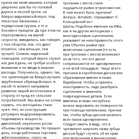
нужна им такая машина, которая
трогании с места стали
уверенно шла бы по полевой
ощущаться рывки в трансмиссии.
дороге и лесной тропе, не
В чем может быть причина?
&laquo;задыхалась&raquo; под
&raquo; &mdash; спрашивает Л.
тяжестью багажника с
Кольцовский из г.
порядочным грузом, а то и
Шахты.Подобное явление на ИЖе,
бокового прицепа. Да при этом не
как и на других мотоциклах с
перегревалась на малой
многодисковым сцеплением,
скорости, заводилась, как говорят,
указывает на неисправность этого
с пол-оборота, ела, что дают
узла.Обычно рывки при
(понятно, чем меньше, тем
включении сцепления (то есть
лучше!). Словом, надежный
при трогании с места) возникают
помощник, который верно служит
из-за того, что его диски
изо дня в день, не требуя особого
соприкасаются не одновременно
внимания и не вводя в лишние
и не всей площадью. Чаще всего
расходы. Получилось, однако, так,
причина в короблении дисков или
что ориентация на &laquo;лучшие
образовании вмятин в пазах
зарубежные образцы&raquo; в
барабанов. Чтобы устранить
какой-то момент направила
неисправность, надо разобрать
развитие нашей мототехники в
сцепление и заменить
сторону от нужд ее сельских
поврежденные детали. Если
потребителей. Мы вовсе не хотим
вмятины в пазах неглубоки,
сказать, что мотоциклы стали
можно выровнять их поверхности
хуже. Нет, их конструкция
при помощи напильника, причем
регулярно модернизировалась,
так, чтобы зубцы дисков касались
поднималась мощность
всех пазов одновременно.
двигателей, неуклонно росли
Следует иметь в виду, что в
объемы производства. Но пришел
чрезмерно широких пазах зубцы
день, когда работники торговли
дисков будут стучать об их края
забеспокоились: спрос на
при включении и выключении