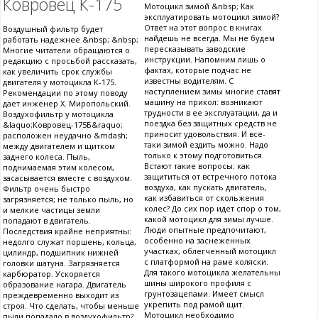
Ковровец К-175
Мотоцикл зимой &nbsp; Как
эксплуатировать мотоцикл зимой?
Ответ на этот вопрос в книгах
Воздушный фильтр будет
найдешь не всегда. Мы не будем
работать надежнее &nbsp; &nbsp;
пересказывать заводские
Многие читатели обращаются о
инструкции. Напомним лишь о
редакцию с просьбой рассказать,
фактах, которые подчас не
как увеличить срок службы
известны водителям. С
двигателя у мотоцикла К-175.
наступлением зимы многие ставят
Рекомендации по этому поводу
машину на прикол: возникают
дает инженер X. Миропольский.
трудности в ее эксплуатации, да и
Воздухофильтр у мотоцикла
поездка без защитных средств не
&laquo;Ковровец-175Б&raquo;
приносит удовольствия. И все-
расположен неудачно &mdash;
таки зимой ездить можно. Надо
между двигателем и щитком
только к этому подготовиться.
заднего колеса. Пыль,
Встают такие вопросы: как
поднимаемая этим колесом,
защититься от встречного потока
засасывается вместе с воздухом.
воздуха, как пускать двигатель,
Фильтр очень быстро
как избавиться от скольжения
загрязняется; не только пыль, но
колес? До сих пор идет спор о том,
и мелкие частицы земли
какой мотоцикл для зимы лучше.
попадают в двигатель.
Люди опытные предпочитают,
Последствия крайне неприятны:
особенно на заснеженных
недолго служат поршень, кольца,
участках, облегченный мотоцикл
цилиндр, подшипник нижней
с платформой на раме коляски.
головки шатуна. Загрязняется
Для такого мотоцикла желательны
карбюратор. Ускоряется
шины широкого профиля с
образование нагара. Двигатель
грунтозацепами. Имеет смысл
преждевременно выходит из
укрепить под рамой щит.
строя. Что сделать, чтобы меньше
Мотоцикл необходимо
пыли попадало в воздухофильтр?