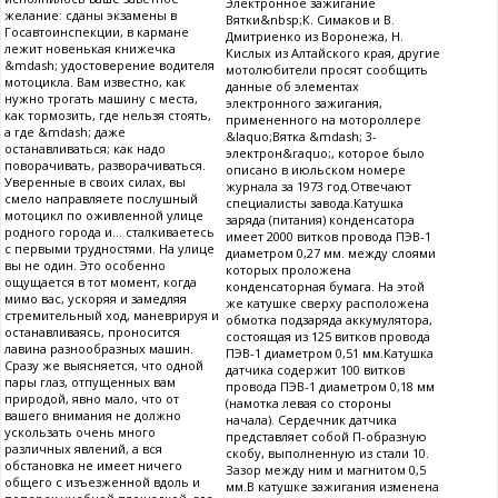
Электронное зажигание
желание: сданы экзамены в
Вятки&nbsp;К. Симаков и В.
Госавтоинспекции, в кармане
Дмитриенко из Воронежа, Н.
лежит новенькая книжечка
Кислых из Алтайского края, другие
&mdash; удостоверение водителя
мотолюбители просят сообщить
мотоцикла. Вам известно, как
данные об элементах
нужно трогать машину с места,
электронного зажигания,
как тормозить, где нельзя стоять,
примененного на мотороллере
а где &mdash; даже
&laquo;Вятка &mdash; 3-
останавливаться; как надо
электрон&raquo;, которое было
поворачивать, разворачиваться.
описано в июльском номере
Уверенные в своих силах, вы
журнала за 1973 год.Отвечают
смело направляете послушный
специалисты завода.Катушка
мотоцикл по оживленной улице
заряда (питания) конденсатора
родного города и... сталкиваетесь
имеет 2000 витков провода ПЭВ-1
с первыми трудностями. На улице
диаметром 0,27 мм. между слоями
вы не один. Это особенно
которых проложена
ощущается в тот момент, когда
конденсаторная бумага. На этой
мимо вас, ускоряя и замедляя
же катушке сверху расположена
стремительный ход, маневрируя и
обмотка подзаряда аккумулятора,
останавливаясь, проносится
состоящая из 125 витков провода
лавина разнообразных машин.
ПЭВ-1 диаметром 0,51 мм.Катушка
Сразу же выясняется, что одной
датчика содержит 100 витков
пары глаз, отпущенных вам
провода ПЭВ-1 диаметром 0,18 мм
природой, явно мало, что от
(намотка левая со стороны
вашего внимания не должно
начала). Сердечник датчика
ускользать очень много
представляет собой П-образную
различных явлений, а вся
скобу, выполненную из стали 10.
обстановка не имеет ничего
Зазор между ним и магнитом 0,5
общего с изъезженной вдоль и
мм.В катушке зажигания изменена