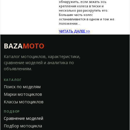
обнаружить, если зажать ось
крепления колеса в тиски и
несколько раз раскрутить его.
Большая часть колес
останавливается в одном и том же
положении...
ЧИТАТЬ ДАЛЕЕ >>
BAZA
MOTO
Каталог мотоциклов, характеристики,
сравнение моделей и аналитика по
объявлениям.
КАТАЛОГ
Поиск по моделям
Марки мотоциклов
Классы мотоциклов
ПОДБОР
Сравнение моделей
Подбор мотоцикла