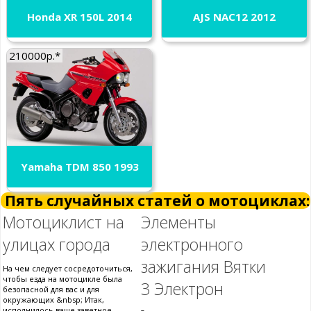
Honda XR 150L 2014
AJS NAC12 2012
210000р.*
Yamaha TDM 850 1993
Пять случайных статей о мотоциклах:
Мотоциклист на
Элементы
улицах города
электронного
зажигания Вятки
На чем следует сосредоточиться,
чтобы езда на мотоцикле была
3 Электрон
безопасной для вас и для
окружающих &nbsp; Итак,
исполнилось ваше заветное