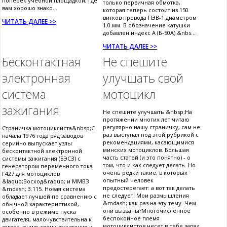
поперек учебной площадкой, где
только первичная обмотка,
вам хорошо знако...
которая теперь состоит из 150
витков провода ПЭВ-1 диаметром
ЧИТАТЬ ДАЛЕЕ >>
1.0 мм. В обозначение катушки
добавлен индекс А (Б-50А).&nbs...
ЧИТАТЬ ДАЛЕЕ >>
Бесконтактная
Не спешите
электронная
улучшать свой
система
мотоцикл
зажигания
Не спешите улучшать &nbsp;На
протяжении многих лет читаю
регулярно нашу страничку, сам не
Страничка мотоциклиста&nbsp;С
раз выступал под этой рубрикой с
начала 1976 года ряд заводов
рекомендациями, касающимися
серийно выпускает узлы
минских мотоциклов. Большая
бесконтактной электронной
часть статей (и это понятно) - о
системы зажигания (БЭСЗ) с
том, что и как следует делать. Но
генератором переменного тока
очень редки такие, в которых
Г427 для мотоциклов
опытный человек
&laquo;Восход&raquo; и ММВЗ
предостерегает: а вот так делать
&mdash; 3.115. Новая система
не следует! Мои размышления
обладает лучшей по сравнению с
&mdash; как раз на эту тему. Чем
обычной характеристикой,
они вызваны?Многочисленное
особенно в режиме пуска
беспокойное племя
двигателя, малочувствительна к
мотоциклистов несет в себе заряд
загрязнению свечи зажигания и