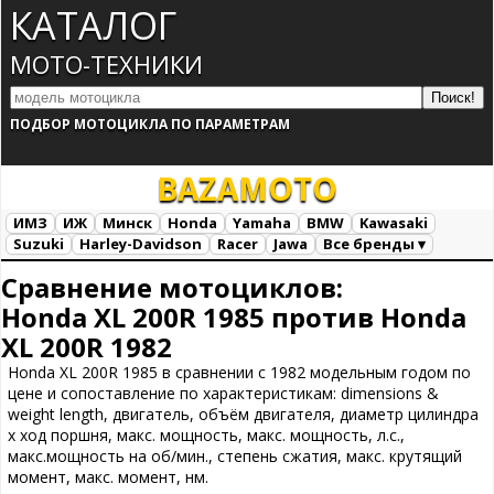
КАТАЛОГ
МОТО-ТЕХНИКИ
ПОДБОР МОТОЦИКЛА ПО ПАРАМЕТРАМ
BAZA
MOTO
ИМЗ
ИЖ
Минск
Honda
Yamaha
BMW
Kawasaki
Suzuki
Harley-Davidson
Racer
Jawa
Все бренды ▾
Все марки
Загрузка...
Сравнение мотоциклов:
Honda XL 200R 1985 против Honda
XL 200R 1982
Honda XL 200R 1985 в сравнении с 1982 модельным годом по
цене и сопоставление по характеристикам: dimensions &
weight length, двигатель, объём двигателя, диаметр цилиндра
х ход поршня, макс. мощность, макс. мощность, л.с.,
макс.мощность на об/мин., степень сжатия, макс. крутящий
момент, макс. момент, нм.