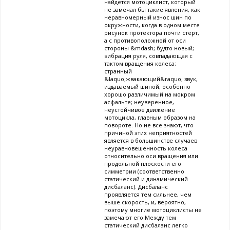
найдется мотоциклист, который
не замечал бы такие явления, как
неравномерный износ шин по
окружности, когда в одном месте
рисунок протектора почти стерт,
а с противоположной от оси
стороны &mdash; будто новый;
вибрация руля, совпадающая с
тактом вращения колеса;
странный
&laquo;жвакающий&raquo; звук,
издаваемый шиной, особенно
хорошо различимый на мокром
асфальте; неуверенное,
неустойчивое движение
мотоцикла, главным образом на
повороте. Но не все знают, что
причиной этих неприятностей
является в большинстве случаев
неуравновешенность колеса
относительно оси вращения или
продольной плоскости его
симметрии (соответственно
статический и динамический
дисбаланс). Дисбаланс
проявляется тем сильнее, чем
выше скорость, и, вероятно,
поэтому многие мотоциклисты не
замечают его.Между тем
статический дисбаланс легко