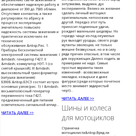
энтузиазма, выдумки, дух
обеспечивает надежную работу в
эксперимента. Велико их желание
диапазоне от 300 до 7500 об/мин.
сделать личный мотоцикл
Отсутствие контактов, а также
оригинальным, непохожим на
регулировок по абрису в
другой. Нередко этот путь
процессе эксплуатации
приносит подлинные удачи,
значительно повысило
рождает маленькие шедевры. Но
надежность системы зажигания и
гораздо чаще из-под неумелых
практически исключило ее
рук выходят уродцы, своего рода
техническое
мутанты эволюции, не только
обслуживание.&nbsp;Рис. 1.
внешне безвкусные, но и в силу
Приборы бесконтактной
ряда причин опасные, в том числе
электронной системы зажигания: I
для окружающих.Далеко ходить за
&mdash; генератор Г427; II
примерами не надо. Самые
&mdash; коммутатор НЭТ-1 (со
простые варианты таких
снятой крышкой); III &mdash;
изменений - всевозможные
высоковольтный трансформатор
накладки, козырьки и даже
(катушка зажигания)
фигурки (среди которых почетное
Б300Б.&nbsp;БЭСЗ состоит из трех
место занимает задиристый
основных узлов (рис. 1): I &mdash;
черт)...
восьмиполюсный генератор
переменного тока Г427,
ЧИТАТЬ ДАЛЕЕ >>
предназначенный для питания
осветительно-сигнальной аппар...
Шины и колеса
ЧИТАТЬ ДАЛЕЕ >>
для мотоциклов
Страничка
мотоциклиста&nbsp;Вряд ли