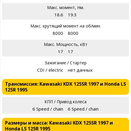
Макс. момент, Нм.
18.6
19.3
Макс. крутящий момент на об/мин.
8000
8000
Макс. Мощность, кВт
17
17
Зажигание / Стартер
CDI / electric
нет данных
Трансмиссия: Kawasaki KDX 125SR 1997 и Honda LS
125R 1995
КПП / Привод колеса
6 Speed / chain
6 Speed / chain
Размеры и масса: Kawasaki KDX 125SR 1997 и
Honda LS 125R 1995