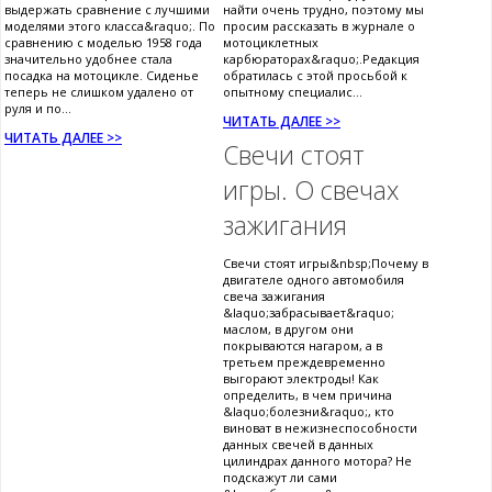
выдержать сравнение с лучшими
найти очень трудно, поэтому мы
моделями этого класса&raquo;. По
просим рассказать в журнале о
сравнению с моделью 1958 года
мотоциклетных
значительно удобнее стала
карбюраторах&raquo;.Редакция
посадка на мотоцикле. Сиденье
обратилась с этой просьбой к
теперь не слишком удалено от
опытному специалис...
руля и по...
ЧИТАТЬ ДАЛЕЕ >>
ЧИТАТЬ ДАЛЕЕ >>
Свечи стоят
игры. О свечах
зажигания
Свечи стоят игры&nbsp;Почему в
двигателе одного автомобиля
свеча зажигания
&laquo;забрасывает&raquo;
маслом, в другом они
покрываются нагаром, а в
третьем преждевременно
выгорают электроды! Как
определить, в чем причина
&laquo;болезни&raquo;, кто
виноват в нежизнеспособности
данных свечей в данных
цилиндрах данного мотора? Не
подскажут ли сами