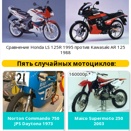
Сравнение Honda LS 125R 1995 против Kawasaki AR 125
1988
Пять случайных мотоциклов:
160000р.*
Norton Commando 750
Maico Supermoto 250
JPS Daytona 1973
2003