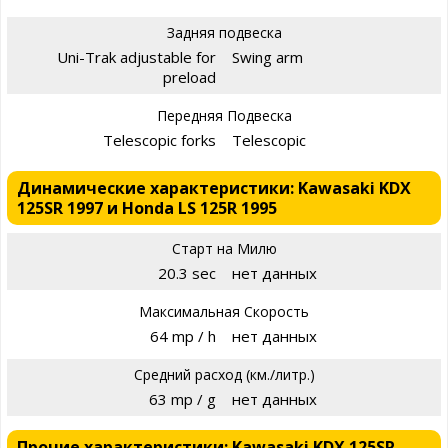
Задняя подвеска
Uni-Trak adjustable for
Swing arm
preload
Передняя Подвеска
Telescopic forks
Telescopic
Динамические характеристики: Kawasaki KDX
125SR 1997 и Honda LS 125R 1995
Старт на Милю
20.3 sec
нет данных
Максимальная Скорость
64 mp / h
нет данных
Средний расход (км./литр.)
63 mp / g
нет данных
Прочие характеристики: Kawasaki KDX 125SR