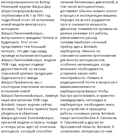
мотопромышленности &nbsp;
питания бензиновых двигателей, в
Немецкий журнал &laquo;Дер
том числе мотоциклетных,
Штрассенферкер&raquo;
доставляет обычно немало хлопот
опубликовал в № 1 за 1961 год
в процессе эксплуатации машины.
подробный отчет об испытании
Нередко из-за нее ухудшается
новой модели венгерского
пуск и снижается мощность
мотоцикла
двигателя, появляются провалы на
&laquo;Паннония&raquo;,
разных режимах его работы,
выпускаемого заводами Чепель в
увеличивается расход
Будапеште. Этот отчет
топлива.Наиболее сложный
представляет тем больший
прибор здесь &mdash;
интерес, что два года назад,
карбюратор. Именно он
проведя испытания мотоцикла
становится камнем преткновения
&laquo;Паннония&raquo; модели
для многих мотоциклистов,
1958 года, журнал подверг
особенно начинающих, когда
дружественной, но весьма
возникает необходимость
серьезной критике продукцию
устранить какую-либо
будапештского завода.
неисправность. Немало в
&laquo;Признаться, мы с
редакционной почте и вопросов о
некоторым опасением начинали
взаимозаменяемости
испытания новой
карбюраторов.&laquo;Чтобы
&laquo;Паннонии&raquo;, памятуя
быстро распознавать и грамотно
наши впечатления 1958 года.
ликвидировать неполадки в
&mdash; пишет журнал сейчас.
карбюраторе, необходимо знать
&mdash; Тем более приятно было
его устройство и принципы
убедиться в обратном;
работы основных узлов, &mdash;
&laquo;детские болезни&raquo;
пишут мотолюбители А. Санников,
прежней модели остались позади
Н. Грачевский и другие из
и теперь речь идет об отличном
Ярославской области. &mdash; К
мотоцикле, который способен
сожалению, литературу по ним