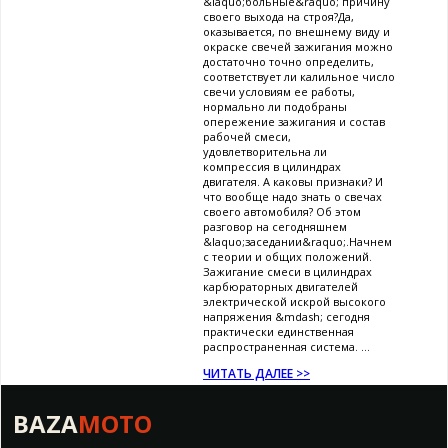
&laquo;больные&raquo; причину
своего выхода на строя?Да,
оказывается, по внешнему виду и
окраске свечей зажигания можно
достаточно точно определить,
соответствует ли калильное число
свечи условиям ее работы,
нормально ли подобраны
опережение зажигания и состав
рабочей смеси,
удовлетворительна ли
компрессия в цилиндрах
двигателя. А каковы признаки? И
что вообще надо знать о свечах
своего автомобиля? Об этом
разговор на сегодняшнем
&laquo;заседании&raquo;.Начнем
с теории и общих положений.
Зажигание смеси в цилиндрах
карбюраторных двигателей
электрической искрой высокого
напряжения &mdash; сегодня
практически единственная
распространенная система. ...
ЧИТАТЬ ДАЛЕЕ >>
BAZA
MOTO