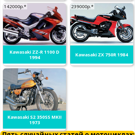
142000р.*
239000р.*
Kawasaki ZZ-R 1100 D
Kawasaki ZX 750R 1984
1994
Kawasaki S2 350SS MKII
1973
Пять случайных статей о мотоциклах: