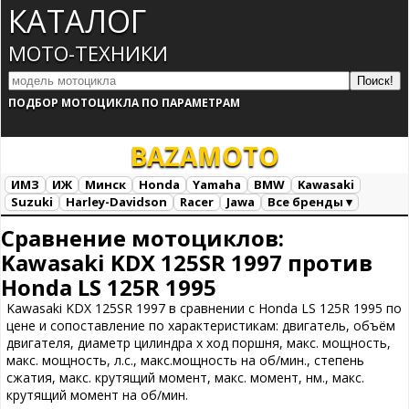
КАТАЛОГ
МОТО-ТЕХНИКИ
ПОДБОР МОТОЦИКЛА ПО ПАРАМЕТРАМ
BAZA
MOTO
ИМЗ
ИЖ
Минск
Honda
Yamaha
BMW
Kawasaki
Suzuki
Harley-Davidson
Racer
Jawa
Все бренды ▾
Все марки
Загрузка...
Сравнение мотоциклов:
Kawasaki KDX 125SR 1997 против
Honda LS 125R 1995
Kawasaki KDX 125SR 1997 в сравнении с Honda LS 125R 1995 по
цене и сопоставление по характеристикам: двигатель, объём
двигателя, диаметр цилиндра х ход поршня, макс. мощность,
макс. мощность, л.с., макс.мощность на об/мин., степень
сжатия, макс. крутящий момент, макс. момент, нм., макс.
крутящий момент на об/мин.