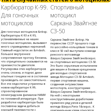
Карбюратор К-99.
Спортивный
Для гоночных
мотоцикл
мотоциклов
Саркана Звайгнзе
СЗ-50
Для гоночных мотоциклов &nbsp;
Карбюраторы К-93 и К-95,
устанавливаемые на наших
Саркана Звайгзне &nbsp; На
гоночных мотоциклах, вызывают
первенстве СССР прошлого года
много справедливых нареканий.
по шоссейно-кольцевым гонкам в
Главный недостаток их &mdash;
классе 50 см3 выступала команда
большое внутреннее
рижского мотозавода
сопротивление протоку бензина,
&laquo;Саркана Звайгзне&raquo;
что отрицательно сказывается на
на спортивных мотоциклах СЗ-50.
приемистости двигателя.
Это было серьезным испытанием
Регулировка этих карбюраторов
для машин и боевым крещением
очень сложна, и подчас даже
для молодых спортсменов
опытные гонщики не в состоянии
завода.Мотоцикл СЗ-50 &mdash;
производить ее самостоятельно.
первая спортивная машина,
Все эти недостатки устранены в
созданная энтузиастами
новом карбюраторе К-99,
мотоспорта, конструкторами
спроектированном
&laquo;Саркана Звайгзне&raquo;.
ленинградским филиалом НАМИ
На ней с некоторыми
по топливной аппаратуре. При
конструктивными доработками
разработке карбюратора была
применен ряд узлов и деталей
поставлена задача добиться
мопеда &laquo;Рига-1&raquo;. К
хорошей приемистости с
оригинальным узлам относятся: