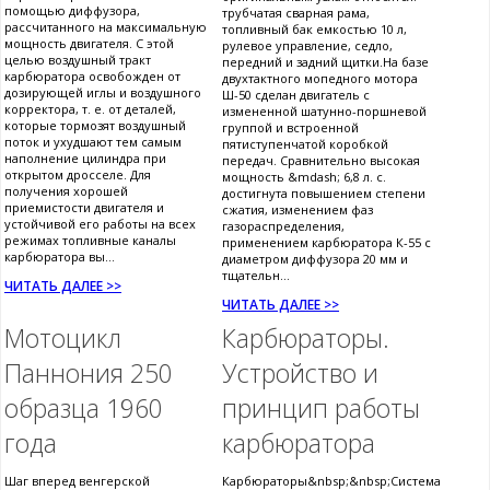
помощью диффузора,
трубчатая сварная рама,
рассчитанного на максимальную
топливный бак емкостью 10 л,
мощность двигателя. С этой
рулевое управление, седло,
целью воздушный тракт
передний и задний щитки.На базе
карбюратора освобожден от
двухтактного мопедного мотора
дозирующей иглы и воздушного
Ш-50 сделан двигатель с
корректора, т. е. от деталей,
измененной шатунно-поршневой
которые тормозят воздушный
группой и встроенной
поток и ухудшают тем самым
пятиступенчатой коробкой
наполнение цилиндра при
передач. Сравнительно высокая
открытом дросселе. Для
мощность &mdash; 6,8 л. с.
получения хорошей
достигнута повышением степени
приемистости двигателя и
сжатия, изменением фаз
устойчивой его работы на всех
газораспределения,
режимах топливные каналы
применением карбюратора К-55 с
карбюратора вы...
диаметром диффузора 20 мм и
тщательн...
ЧИТАТЬ ДАЛЕЕ >>
ЧИТАТЬ ДАЛЕЕ >>
Мотоцикл
Карбюраторы.
Паннония 250
Устройство и
образца 1960
принцип работы
года
карбюратора
Шаг вперед венгерской
Карбюраторы&nbsp;&nbsp;Система