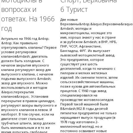
вопросах и
6 Турист
ответах. На 1966
Две новые
Верховины&nbsp;&laquo;Верховина&raquo
год
&mdash; мопеды и
микромотоциклы, носящие это
имя, хорошо знают у нас в стране
Актуально на 1966 год &nbsp;
и за рубежом &mdash; в ВНР, НРБ,
&nbsp; Как правильно
ПНР, ЧССР, Афганистане,
отрегулировать клапаны? Первое
Бангладеш, ФРГ. Их выпускает
условие регулировки
львовский мотоциклетный завод.
клапанов&mdash; двигатель
Это предприятие, которое
должен быть холодным. С
существует уже шесть
началом закрытия впускного
десятилетий, когда-то начинало с
клапана регулируют зазор для
пилорам и мелких метизных
выпускного клапана, с началом
изделий. Их сменили телеги, затем
подъема выпускного &mdash;
сельскохозяйственные машины,
зазор для впускного. Можно
позже кузова для автомобильных
воспользоваться и методом
прицепов. С 1960 года завод
&laquo;перекрытия
специализировался на
клапанов&raquo;. Установив
производстве мотовелосипедов.
перекрытие в правом цилиндре,
Первой такой машиной была
регулируют зазоры выпускного и
В&mdash;902.В годы десятой
впускного клапанов в левом. И
пятилетки предприятие не только
наоборот. В том случае, если на
наращивает выпуск продукции (в
двигателе стоят стальные
1978 году изготовлен 2-
трубчатые штанги, зазор должен
миллионный мопед), но и
быть минимальным и в то же
постоянно осваивает новые
время допускать свободное