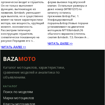
органически входит и глушитель.
форма выемки под впускной
Он не только выполняет
клапан. Остальные размеры и
функцию, вытекающую из
даже номер (МТ801237) по
названия, &mdash; уменьшает
каталогу остались
шум выхлопа, но и существенно
прежними.&nbsp;Рис. 1.
влияет на такие характеристики
Унифицированный
мотора, как мощность, крутящий
поршень&nbsp;Новые поршни
момент, экономичность.
устанавливают на двигатели
Рассмотрим типичную
мотоцикла МТ10&mdash;36
конструкцию глушителя,
обычного варианта (степень
схематически показанную на
сжатия &mdash; 7,5; бензин А-...
рисунке.Передняя его ч...
ЧИТАТЬ ДАЛЕЕ >>
ЧИТАТЬ ДАЛЕЕ >>
BAZA
MOTO
Каталог мотоциклов, характеристики,
сравнение моделей и аналитика по
объявлениям.
КАТАЛОГ
Поиск по моделям
Марки мотоциклов
Классы мотоциклов