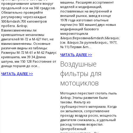
машины. Расширяя ассортимент
проворачивание штанги вокруг
моделей и модификаций,
продольной оси на 360 градусов.
поставляемых на внутренний и
Обязательно проверяйте
внешний рынки, завод в конце
регулировку через каждые
1978 года изготовил опытные
500&mdash;700 километров
партии (по 500 машин) двух новых
пробега. &nbsp;
модификаций базового
Взаимозаменяемы ли
микромотоцикла
кривошипные механизмы
&laquo;Верховина&mdash;6&raquo;
двигателей М-72 и М-62? Нет, не
(см. &laquo;За рулем&raquo;, 1977,
взаимозаменяемы. Основные
№ 11).Первая &m...
различия видны из таблицы:
Размеры М-72 М-61 и М-62 Радиус
ЧИТАТЬ ДАЛЕЕ >>
кривошипа, мм 39 34 Длина
шатуна, мм 150 128 Расстояние от
Воздушные
днища поршня до оси...
фильтры для
ЧИТАТЬ ДАЛЕЕ >>
мотоциклов
Мотоцикл перестает глотать пыль
&nbsp; Этапы развития были
таковы. Фильтр из
грубошерстного материала. Когда
он запылялся, сопротивление
проходу воздуха росло, мощность
двигателя снижалась, а удельный
расход топлива возрастал.
Центробежный