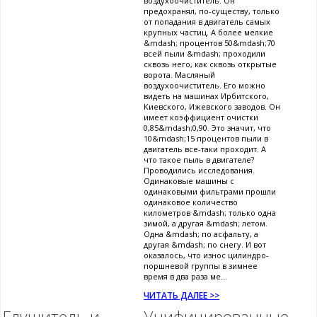
воздухоочиститель. Он
предохранял, по-существу, только
от попадания в двигатель самых
крупных частиц. А более мелкие
&mdash; процентов 50&mdash;70
всей пыли &mdash; проходили
сквозь него, как сквозь открытые
ворота. Масляный
воздухоочиститель. Его можно
видеть на машинах Ирбитского,
Киевского, Ижевского заводов. Он
имеет коэффициент очистки
0,85&mdash;0,90. Это значит, что
10&mdash;15 процентов пыли в
двигатель все-таки проходит. А
что такое пыль в двигателе?
Проводились исследования.
Одинаковые машины с
одинаковыми фильтрами прошли
одинаковое количество
километров &mdash; только одна
зимой, а другая &mdash; летом.
Одна &mdash; по асфальту, а
другая &mdash; по снегу. И вот
оказалось, что износ цилиндро-
поршневой группы в зимнее
время в два раза ме...
ЧИТАТЬ ДАЛЕЕ >>