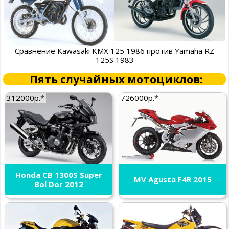
Сравнение Kawasaki KMX 125 1986 против Yamaha RZ
125S 1983
Пять случайных мотоциклов:
312000р.*
726000р.*
Honda CB 1300S Super
MV Agusta F4R 2015
Bol Dor 2012