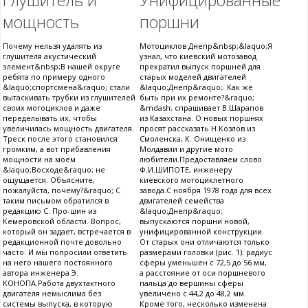
Глушитель и
Унифицированные
мощность
поршни
Почему нельзя удалять из
Мотоциклов Днепр&nbsp;&laquo;Я
глушителя акустический
узнал, что киевский мотозавод
элемент&nbsp;В нашей округе
прекратил выпуск поршней для
ребята по примеру одного
старых моделей двигателей
&laquo;спортсмена&raquo; стали
&laquo;Днепр&raquo;. Как же
вытаскивать трубки из глушителей
быть при их ремонте?&raquo;
своих мотоциклов и даже
&mdash; спрашивает В.Шарапов
переделывать их, чтобы
из Казахстана. О новых поршнях
увеличилась мощность двигателя.
просят рассказать Н.Козлов из
Треск после этого становился
Смоленска, К. Онищенко из
громким, а вот прибавления
Молдавии и другие мото
мощности на моем
любители.Предоставляем слово
&laquo;Восходе&raquo; не
Ф.И.ШИПОТЕ, инженеру
ощущается. Объясните,
киевского мотоциклетного
пожалуйста, почему?&raquo; С
завода.С ноября 1978 года для всех
таким письмом обратился в
двигателей семейства
редакцию С. Про-шин из
&laquo;Днепр&raquo;
Кемеровской области. Вопрос,
выпускаются поршни новой,
который он задает, встречается в
унифицированной конструкции.
редакционной почте довольно
От старых они отличаются только
часто. И мы попросили ответить
размерами головки (рис. 1): радиус
на него нашего постоянного
сферы уменьшен с 72,5 до 56 мм,
автора инженера Э.
а расстояние от оси поршневого
КОНОПА.Работа двухтактного
пальца до вершины сферы
двигателя немыслима без
увеличено с 44,2 до 48,2 мм.
системы выпуска, в которую
Кроме того, несколько изменена