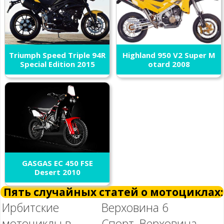
Triumph Speed Triple 94R
Highland 950 V2 Super M
Special Edition 2015
otard 2008
GASGAS EC 450 FSE
Desert 2010
Пять случайных статей о мотоциклах:
Ирбитские
Верховина 6
мотоциклы в
Спорт, Верховина