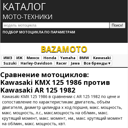
КАТАЛОГ
МОТО-ТЕХНИКИ
ПОДБОР МОТОЦИКЛА ПО ПАРАМЕТРАМ
BAZA
MOTO
ИМЗ
ИЖ
Минск
Honda
Yamaha
BMW
Kawasaki
Suzuki
Harley-Davidson
Racer
Jawa
Все бренды ▾
Все марки
Загрузка...
Сравнение мотоциклов:
Kawasaki KMX 125 1986 против
Kawasaki AR 125 1982
Kawasaki KMX 125 1986 в сравнении с AR 125 1982 по цене и
сопоставление по характеристикам: двигатель, объём
двигателя, диаметр цилиндра х ход поршня, макс. мощность,
макс. мощность, л.с., макс.мощность на об/мин., макс.
крутящий момент, макс. момент, нм., макс. крутящий момент
на об/мин., макс. мощность, квт.