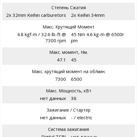
Степень Сжатия
2x 32mm Keihin carburetors
2x Keihin 34mm
Макс. Крутящий Момент
4.8 kgf-m / 32.6 lb-ft @
45 Nm 4.6 kg-m @ 6500r
7300 rpm
pm
Макс. момент, Нм.
47.1
45
Макс. крутящий момент на об/мин.
7300
6500
Макс. Мощность, кВт
нет данных
36
Зажигание / Стартер
нет данных
- / electric
Система зажигания
Digital TCBI
нет данных