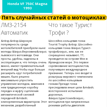
Honda VF 750C Magna
1993
Пять случайных статей о мотоциклах:
ЛМЗ-2154
Что такое Турист
Автоматик
Трофи ?
&nbsp;&nbsp;Широкую
Шоссейно-кольцевая гонка
популярность среди
Tourist Trophy &nbsp; Шоссейно-
мотолюбителей приобрели ныне
кольцевая гонка &laquo;Турист-
мопеды &laquo;Верховина&raquo;
трофи&raquo;, или, как ее
львовского мотозавода. Они
сокращенно называют, ТТ,
просты, удобны, надежны в
проводится на острове Мэн в
эксплуатации и, что теперь очень
Ирландском море. Это первое
важно, имеют привлекательный
соревнование мотоциклистов,
внешний вид.Чтобы еще больше
получившее международное
расширить круг потребителей
признание. Теперь оно входит в
машин, было решено
розыгрыш мирового чемпионата
максимально упростить
по шоссейно-кольцевым
управление мопедом, заменив в
гонкам.Прежде гонка
нем традиционную коробку
преследовала иные цели &mdash;
передач и муфту сцепления
всестороннее испытание
автоматической силовой
дорожных,
передачей &mdash;
&laquo;туристских&raquo;,
клиноременным вариатором. Этот
мотоциклов при напряженных
механизм, разработанный
режимах работы двигателя.