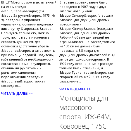
ВНШТМотопромом и испытанный
Впервые соревнование было
на его мопедах
проведено в 1907 году в двух
&laquo;Селена&raquo; (см.
классах мотоциклов:
&laquo;За рулем&raquo;, 1973, №
&laquo;Сениор&raquo; (старшая)
9), предельно упрощает
&mdash; для двухцилиндровых
управление, оставляя водителю
мотоциклов и
лишь ручку &laquo;газа&raquo;.
&laquo;Юниор&raquo; (младшая)
Пользуясь только ею, можно
&mdash; для одноцилиндровых.
тронуться с места и изменять
Рабочий объем двигателей не
скорость движения. Для
ограничивался, но расход топлива
остановки достаточно убрать
на 100 км не должен был
&laquo;газ&raquo; и затормозить
превышать 3,8 литра для
при помощи педалей. Водитель,
двухцилиндровых двигателей и 3,1
избавленный от необходимости
литра для одноцилиндровых. В
согласованно манипулировать
1909 году ограничения в расходе
обычными рукоятками и
топлива были отменены, и
рычагами сцепления,
&laquo;Турист-трофи&raquo; стал
переключения передач и
скоростной гонкой. В 1911 году
&laquo;газа&raquo;, может
разделение...
сосредото...
ЧИТАТЬ ДАЛЕЕ >>
ЧИТАТЬ ДАЛЕЕ >>
Мотоциклы для
массового
спорта. ИЖ-64М,
Ковровец 175С