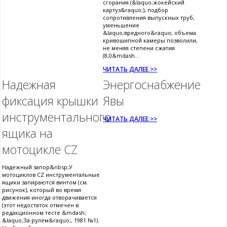
сгорания (&laquo;жокейский
картуз&raquo;), подбор
сопротивления выпускных труб,
уменьшение
&laquo;вредного&raquo; объема
кривошипной камеры позволили,
не меняя степени сжатия
(8,0&mdash...
ЧИТАТЬ ДАЛЕЕ >>
Надежная
Энергоснабжение
фиксация крышки
Явы
инструментального
ЧИТАТЬ ДАЛЕЕ >>
ящика на
мотоцикле CZ
Надежный запор&nbsp;У
мотоциклов CZ инструментальные
ящики запираются винтом (см.
рисунок), который во время
движения иногда отворачивается
(этот недостаток отмечен в
редакционном тесте &mdash;
&laquo;За рулем&raquo;, 1981 №1).