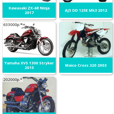
Kawasaki ZX-6R Ninja
AJS DD 125E Mk3 2012
2017
633000р.*
Yamaha XVS 1300 Stryker
Maico Cross 320 2003
2015
202000р.*