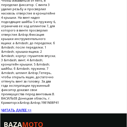
Чтобы избавиться от него, я
переделал фиксатор. С винта 3
удалил резьбу и просверлил
насквозь отверстие в кронштейне
4 крышки. На винт надел
подходящие шайбы 5 и пружину 6,
ограничив ее ход шплинтом 7, для
которого в винте просверлил
отверстие.&nbsp;Фиксация
крышки инструментального
ящика: а &mdash; до переделки; б
&mdash; после переделки; 1
&mdash; крышка ящика; 2
&mdash; корпус глушителя впуска;
3 &mdash; винт; 4 &mdash;
кронштейн крышки; 5 &mdash;
шайбы; б &mdash; пружина; 7
&mdash; шплинт.&nbsp;Теперь,
чтобы открыть ящик, достаточно
оттянуть винт за головку. За два
года эксплуатации пружинный
фиксатор доказал свои
преимущества перед винтовым.В.
ВАСИЛЬЕВ Донецкая область, г.
Краматорск&nbsp;&nbsp;1981N08P41
ЧИТАТЬ ДАЛЕЕ >>
BAZA
MOTO