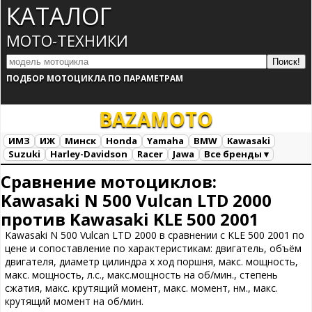
КАТАЛОГ
МОТО-ТЕХНИКИ
ПОДБОР МОТОЦИКЛА ПО ПАРАМЕТРАМ
BAZA
MOTO
ИМЗ
ИЖ
Минск
Honda
Yamaha
BMW
Kawasaki
Suzuki
Harley-Davidson
Racer
Jawa
Все бренды ▾
Все марки
Загрузка...
Сравнение мотоциклов:
Kawasaki N 500 Vulcan LTD 2000
против Kawasaki KLE 500 2001
Kawasaki N 500 Vulcan LTD 2000 в сравнении с KLE 500 2001 по
цене и сопоставление по характеристикам: двигатель, объём
двигателя, диаметр цилиндра х ход поршня, макс. мощность,
макс. мощность, л.с., макс.мощность на об/мин., степень
сжатия, макс. крутящий момент, макс. момент, нм., макс.
крутящий момент на об/мин.