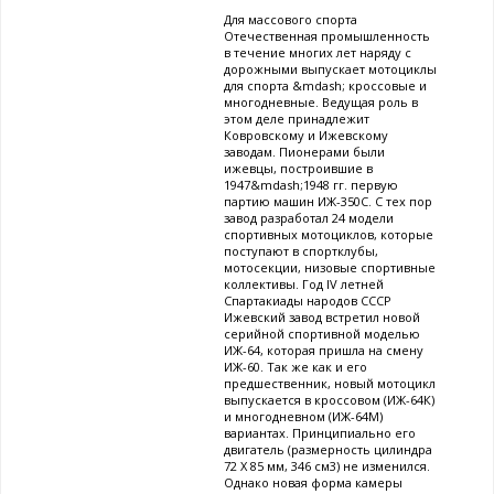
Для массового спорта
Отечественная промышленность
в течение многих лет наряду с
дорожными выпускает мотоциклы
для спорта &mdash; кроссовые и
многодневные. Ведущая роль в
этом деле принадлежит
Ковровскому и Ижевскому
заводам. Пионерами были
ижевцы, построившие в
1947&mdash;1948 гг. первую
партию машин ИЖ-350С. С тех пор
завод разработал 24 модели
спортивных мотоциклов, которые
поступают в спортклубы,
мотосекции, низовые спортивные
коллективы. Год IV летней
Спартакиады народов СССР
Ижевский завод встретил новой
серийной спортивной моделью
ИЖ-64, которая пришла на смену
ИЖ-60. Так же как и его
предшественник, новый мотоцикл
выпускается в кроссовом (ИЖ-64К)
и многодневном (ИЖ-64М)
вариантах. Принципиально его
двигатель (размерность цилиндра
72 X 85 мм, 346 см3) не изменился.
Однако новая форма камеры