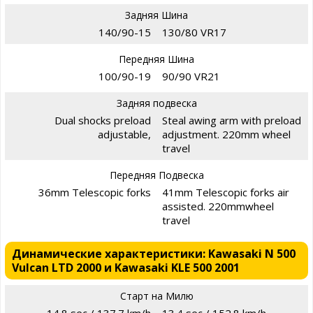
Задняя Шина
140/90-15
130/80 VR17
Передняя Шина
100/90-19
90/90 VR21
Задняя подвеска
Dual shocks preload
Steal awing arm with preload
adjustable,
adjustment. 220mm wheel
travel
Передняя Подвеска
36mm Telescopic forks
41mm Telescopic forks air
assisted. 220mmwheel
travel
Динамические характеристики: Kawasaki N 500
Vulcan LTD 2000 и Kawasaki KLE 500 2001
Старт на Милю