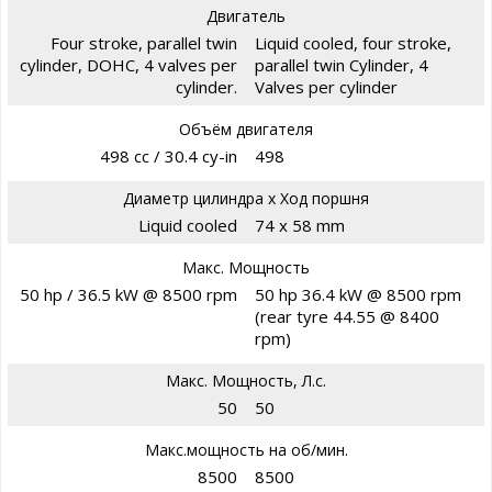
Двигатель
Four stroke, parallel twin
Liquid cooled, four stroke,
cylinder, DOHC, 4 valves per
parallel twin Cylinder, 4
cylinder.
Valves per cylinder
Объём двигателя
498 cc / 30.4 cy-in
498
Диаметр цилиндра х Ход поршня
Liquid cooled
74 x 58 mm
Макс. Мощность
50 hp / 36.5 kW @ 8500 rpm
50 hp 36.4 kW @ 8500 rpm
(rear tyre 44.55 @ 8400
rpm)
Макс. Мощность, Л.с.
50
50
Макс.мощность на об/мин.
8500
8500