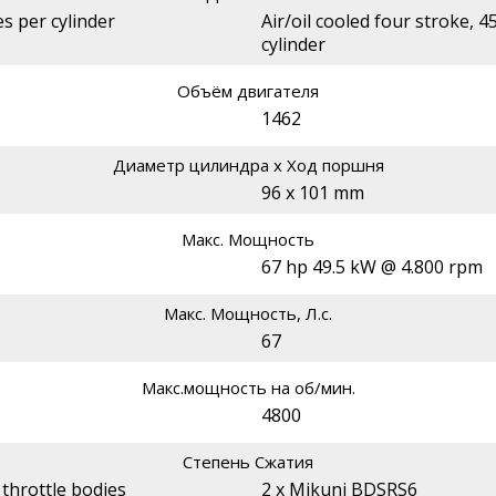
s per cylinder
Air/oil cooled four stroke, 4
cylinder
Объём двигателя
1462
Диаметр цилиндра х Ход поршня
96 x 101 mm
Макс. Мощность
67 hp 49.5 kW @ 4.800 rpm
Макс. Мощность, Л.с.
67
Макс.мощность на об/мин.
4800
Степень Сжатия
 throttle bodies
2 x Mikuni BDSRS6