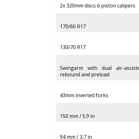
2x 320mm discs 6 piston calipers
170/60 R17
130/70 R17
Swingarm with dual air-assist
rebound and preload
43mm inverted forks
150 mm / 5.9 in
94 mm / 3.7 in