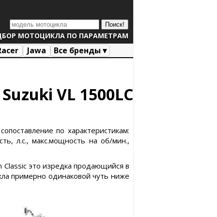
ДБОР МОТОЦИКЛА ПО ПАРАМЕТРАМ
Racer
Jawa
Все бренды ▾
 Suzuki VL 1500LC
 сопоставление по характеристикам:
ь, л.с., макс.мощность на об/мин.,
an Classic это изредка продающийся в
кла примерно одинаковой чуть ниже