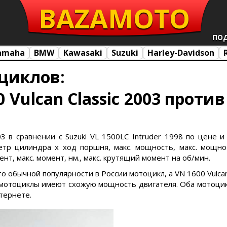
BAZA
MOTO
ПО
amaha
BMW
Kawasaki
Suzuki
Harley-Davidson
циклов:
 Vulcan Classic 2003 против
003 в сравнении с Suzuki VL 1500LC Intruder 1998 по цене и
тр цилиндра х ход поршня, макс. мощность, макс. мощност
нт, макс. момент, нм., макс. крутящий момент на об/мин.
это обычной популярности в России мотоцикл, а VN 1600 Vulc
мотоциклы имеют схожую мощность двигателя. Оба мотоци
тернете.