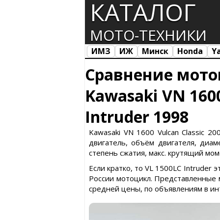
КАТАЛОГ
МОТО-ТЕХНИКИ
ИМЗ
ИЖ
Минск
Honda
Y
Все марки
Загрузка...
Сравнение мото
Kawasaki VN 1600
Intruder 1998
Kawasaki VN 1600 Vulcan Classic 2
двигатель, объём двигателя, диаме
степень сжатия, макс. крутящий моме
Если кратко, то VL 1500LC Intruder 
России мотоцикл. Представленные 
средней цены, по объявлениям в ин