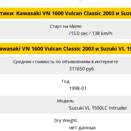
и: Kawasaki VN 1600 Vulcan Classic 2003 и Suzu
Старт на Милю
/15.0 sec / 138 km/h
asaki VN 1600 Vulcan Classic 2003 и Suzuki VL 1
Средняя стоимость по объявлениям в интернете
311650 руб.
Год
1998-01
Модель
Suzuki VL 1500LC Intruder
Dry Weight
нет данных