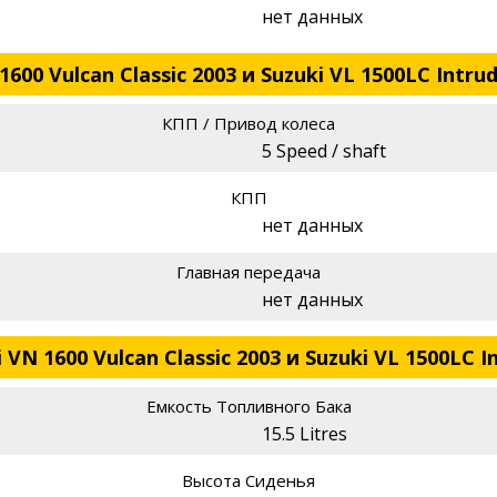
нет данных
00 Vulcan Classic 2003 и Suzuki VL 1500LC Intrud
КПП / Привод колеса
5 Speed / shaft
КПП
нет данных
Главная передача
нет данных
N 1600 Vulcan Classic 2003 и Suzuki VL 1500LC I
Емкость Топливного Бака
15.5 Litres
Высота Сиденья