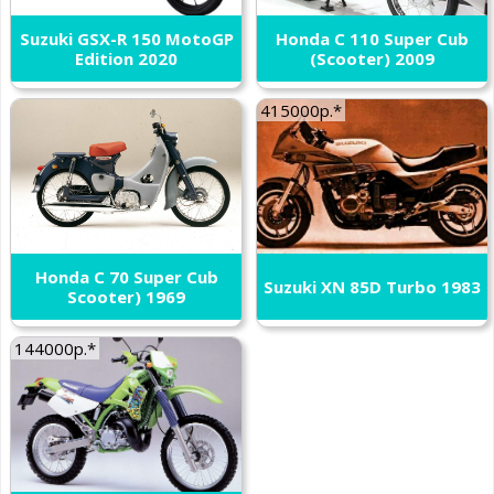
Suzuki GSX-R 150 MotoGP
Honda C 110 Super Cub
Edition 2020
(Scooter) 2009
415000р.*
Honda C 70 Super Cub
Suzuki XN 85D Turbo 1983
Scooter) 1969
144000р.*