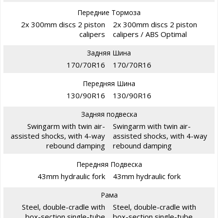
Передние Тормоза
2x 300mm discs 2 piston
2x 300mm discs 2 piston
calipers
calipers / ABS Optimal
Задняя Шина
170/70R16
170/70R16
Передняя Шина
130/90R16
130/90R16
Задняя подвеска
Swingarm with twin air-
Swingarm with twin air-
assisted shocks, with 4-way
assisted shocks, with 4-way
rebound damping
rebound damping
Передняя Подвеска
43mm hydraulic fork
43mm hydraulic fork
Рама
Steel, double-cradle with
Steel, double-cradle with
box-section single-tube
box-section single-tube