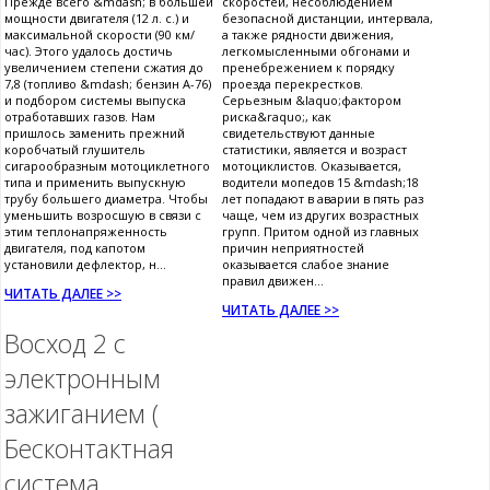
Прежде всего &mdash; в большей
скоростей, несоблюдением
мощности двигателя (12 л. с.) и
безопасной дистанции, интервала,
максимальной скорости (90 км/
а также рядности движения,
час). Этого удалось достичь
легкомысленными обгонами и
увеличением степени сжатия до
пренебрежением к порядку
7,8 (топливо &mdash; бензин А-76)
проезда перекрестков.
и подбором системы выпуска
Серьезным &laquo;фактором
отработавших газов. Нам
риска&raquo;, как
пришлось заменить прежний
свидетельствуют данные
коробчатый глушитель
статистики, является и возраст
сигарообразным мотоциклетного
мотоциклистов. Оказывается,
типа и применить выпускную
водители мопедов 15 &mdash;18
трубу большего диаметра. Чтобы
лет попадают в аварии в пять раз
уменьшить возросшую в связи с
чаще, чем из других возрастных
этим теплонапряженность
групп. Притом одной из главных
двигателя, под капотом
причин неприятностей
установили дефлектор, н...
оказывается слабое знание
правил движен...
ЧИТАТЬ ДАЛЕЕ >>
ЧИТАТЬ ДАЛЕЕ >>
Восход 2 с
электронным
зажиганием (
Бесконтактная
система