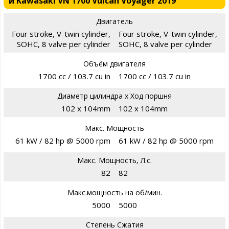
и Kawasaki VN 1700 Vulcan Voyager 2019
Двигатель
Four stroke, V-twin cylinder,
Four stroke, V-twin cylinder,
SOHC, 8 valve per cylinder
SOHC, 8 valve per cylinder
Объём двигателя
1700 cc / 103.7 cu in
1700 cc / 103.7 cu in
Диаметр цилиндра х Ход поршня
102 x 104mm
102 x 104mm
Макс. Мощность
61 kW / 82 hp @ 5000 rpm
61 kW / 82 hp @ 5000 rpm
Макс. Мощность, Л.с.
82
82
Макс.мощность на об/мин.
5000
5000
Степень Сжатия