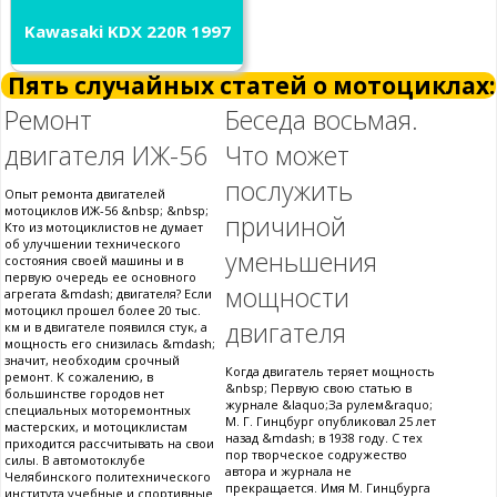
Kawasaki KDX 220R 1997
Пять случайных статей о мотоциклах:
Ремонт
Беседа восьмая.
двигателя ИЖ-56
Что может
послужить
Опыт ремонта двигателей
мотоциклов ИЖ-56 &nbsp; &nbsp;
причиной
Кто из мотоциклистов не думает
об улучшении технического
уменьшения
состояния своей машины и в
первую очередь ее основного
мощности
агрегата &mdash; двигателя? Если
мотоцикл прошел более 20 тыс.
двигателя
км и в двигателе появился стук, а
мощность его снизилась &mdash;
значит, необходим срочный
Когда двигатель теряет мощность
ремонт. К сожалению, в
&nbsp; Первую свою статью в
большинстве городов нет
журнале &laquo;За рулем&raquo;
специальных моторемонтных
М. Г. Гинцбург опубликовал 25 лет
мастерских, и мотоциклистам
назад &mdash; в 1938 году. С тех
приходится рассчитывать на свои
пор творческое содружество
силы. В автомотоклубе
автора и журнала не
Челябинского политехнического
прекращается. Имя М. Гинцбурга
института учебные и спортивные