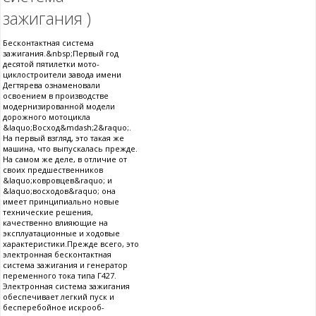
зажигания )
Бесконтактная система
зажигания.&nbsp;Первый год
десятой пятилетки мото-
циклостроители завода имени
Дегтярева ознаменовали
освоением в производстве
модернизированной модели
дорожного мотоцикла
&laquo;Восход&mdash;2&raquo;.
На первый взгляд, это такая же
машина, что выпускалась прежде.
На самом же деле, в отличие от
своих предшественников
&laquo;ковровцев&raquo; и
&laquo;восходов&raquo; она
имеет принципиально новые
технические решения,
качественно влияющие на
эксплуатационные и ходовые
характеристики.Прежде всего, это
электронная бесконтактная
система зажигания и генератор
переменного тока типа Г427.
Электронная система зажигания
обеспечивает легкий пуск и
бесперебойное искрооб-