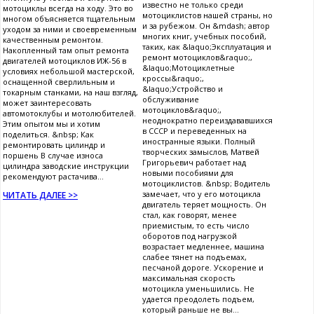
известно не только среди
мотоциклы всегда на ходу. Это во
мотоциклистов нашей страны, но
многом объясняется тщательным
и за рубежом. Он &mdash; автор
уходом за ними и своевременным
многих книг, учебных пособий,
качественным ремонтом.
таких, как &laquo;Эксплуатация и
Накопленный там опыт ремонта
ремонт мотоциклов&raquo;,
двигателей мотоциклов ИЖ-56 в
&laquo;Мотоциклетные
условиях небольшой мастерской,
кроссы&raquo;,
оснащенной сверлильным и
&laquo;Устройство и
токарным станками, на наш взгляд,
обслуживание
может заинтересовать
мотоциклов&raquo;,
автомотоклубы и мотолюбителей.
неоднократно переиздававшихся
Этим опытом мы и хотим
в СССР и переведенных на
поделиться. &nbsp; Как
иностранные языки. Полный
ремонтировать цилиндр и
творческих замыслов, Матвей
поршень В случае износа
Григорьевич работает над
цилиндра заводские инструкции
новыми пособиями для
рекомендуют растачива...
мотоциклистов. &nbsp; Водитель
замечает, что у его мотоцикла
ЧИТАТЬ ДАЛЕЕ >>
двигатель теряет мощность. Он
стал, как говорят, менее
приемистым, то есть число
оборотов под нагрузкой
возрастает медленнее, машина
слабее тянет на подъемах,
песчаной дороге. Ускорение и
максимальная скорость
мотоцикла уменьшились. Не
удается преодолеть подъем,
который раньше не вы...