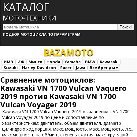
КАТАЛОГ
МОТО-ТЕХНИКИ
ПОДБОР МОТОЦИКЛА ПО ПАРАМЕТРАМ
BAZA
MOTO
ИМЗ
ИЖ
Минск
Honda
Yamaha
BMW
Kawasaki
Suzuki
Harley-Davidson
Racer
Jawa
Все бренды ▾
Все марки
Загрузка...
Сравнение мотоциклов:
Kawasaki VN 1700 Vulcan Vaquero
2019 против Kawasaki VN 1700
Vulcan Voyager 2019
Kawasaki VN 1700 Vulcan Vaquero 2019 в сравнении с VN 1700
Vulcan Voyager 2019 по цене и сопоставление по
характеристикам: двигатель, объём двигателя, диаметр
цилиндра х ход поршня, макс. мощность, макс. мощность, л.с.,
макс.мощность на об/мин., степень сжатия, макс. крутящий