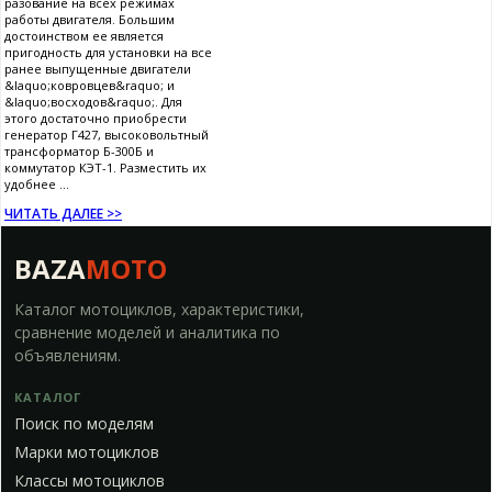
разование на всех режимах
работы двигателя. Большим
достоинством ее является
пригодность для установки на все
ранее выпущенные двигатели
&laquo;ковровцев&raquo; и
&laquo;восходов&raquo;. Для
этого достаточно приобрести
генератор Г427, высоковольтный
трансформатор Б-300Б и
коммутатор КЭТ-1. Разместить их
удобнее ...
ЧИТАТЬ ДАЛЕЕ >>
BAZA
MOTO
Каталог мотоциклов, характеристики,
сравнение моделей и аналитика по
объявлениям.
КАТАЛОГ
Поиск по моделям
Марки мотоциклов
Классы мотоциклов