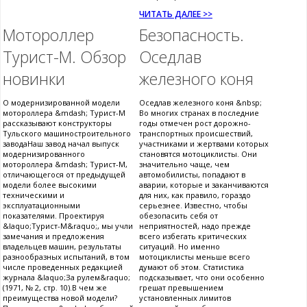
ЧИТАТЬ ДАЛЕЕ >>
Мотороллер
Безопасность.
Турист-М. Обзор
Оседлав
новинки
железного коня
О модернизированной модели
Оседлав железного коня &nbsp;
мотороллера &mdash; Турист-М
Во многих странах в последние
рассказывают конструкторы
годы отмечен рост дорожно-
Тульского машиностроительного
транспортных происшествий,
заводаНаш завод начал выпуск
участниками и жертвами которых
модернизированного
становятся мотоциклисты. Они
мотороллера &mdash; Турист-М,
значительно чаще, чем
отличающегося от предыдущей
автомобилисты, попадают в
модели более высокими
аварии, которые и заканчиваются
техническими и
для них, как правило, гораздо
эксплуатационными
серьезнее. Известно, чтобы
показателями. Проектируя
обезопасить себя от
&laquo;Турист-М&raquo;, мы учли
неприятностей, надо прежде
замечания и предложения
всего избегать критических
владельцев машин, результаты
ситуаций. Но именно
разнообразных испытаний, в том
мотоциклисты меньше всего
числе проведенных редакцией
думают об этом. Статистика
журнала &laquo;За рулем&raquo;
подсказывает, что они особенно
(1971, № 2, стр. 10).В чем же
грешат превышением
преимущества новой модели?
установленных лимитов