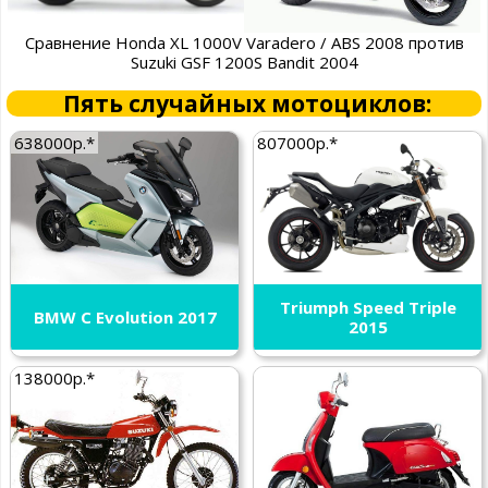
Сравнение Honda XL 1000V Varadero / ABS 2008 против
Suzuki GSF 1200S Bandit 2004
Пять случайных мотоциклов:
638000р.*
807000р.*
Triumph Speed Triple
BMW C Evolution 2017
2015
138000р.*