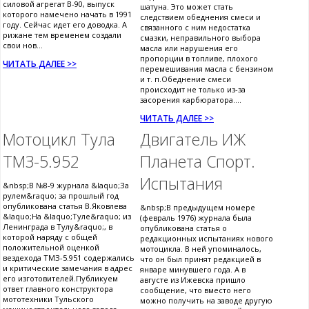
силовой агрегат В-90, выпуск
шатуна. Это может стать
которого намечено начать в 1991
следствием обеднения смеси и
году. Сейчас идет его доводка. А
связанного с ним недостатка
рижане тем временем создали
смазки, неправильного выбора
свои нов...
масла или нарушения его
пропорции в топливе, плохого
ЧИТАТЬ ДАЛЕЕ >>
перемешивания масла с бензином
и т. п.Обеднение смеси
происходит не только из-за
засорения карбюратора....
ЧИТАТЬ ДАЛЕЕ >>
Мотоцикл Тула
Двигатель ИЖ
ТМЗ-5.952
Планета Спорт.
Испытания
&nbsp;В №8-9 журнала &laquo;За
рулем&raquo; за прошлый год
опубликована статья В.Яковлева
&nbsp;В предыдущем номере
&laquo;На &laquo;Туле&raquo; из
(февраль 1976) журнала была
Ленинграда в Тулу&raquo;, в
опубликована статья о
которой наряду с общей
редакционных испытаниях нового
положительной оценкой
мотоцикла. В ней упоминалось,
вездехода ТМЗ-5.951 содержались
что он был принят редакцией в
и критические замечания в адрес
январе минувшего года. А в
его изготовителей.Публикуем
августе из Ижевска пришло
ответ главного конструктора
сообщение, что вместо него
мототехники Тульского
можно получить на заводе другую