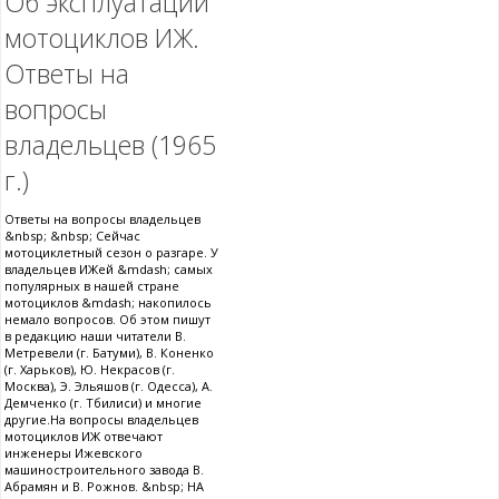
Об эксплуатации
мотоциклов ИЖ.
Ответы на
вопросы
владельцев (1965
г.)
Ответы на вопросы владельцев
&nbsp; &nbsp; Сейчас
мотоциклетный сезон о разгаре. У
владельцев ИЖей &mdash; самых
популярных в нашей стране
мотоциклов &mdash; накопилось
немало вопросов. Об этом пишут
в редакцию наши читатели В.
Метревели (г. Батуми), В. Коненко
(г. Харьков), Ю. Некрасов (г.
Москва), Э. Эльяшов (г. Одесса), А.
Демченко (г. Тбилиси) и многие
другие.На вопросы владельцев
мотоциклов ИЖ отвечают
инженеры Ижевского
машиностроительного завода В.
Абрамян и В. Рожнов. &nbsp; НА