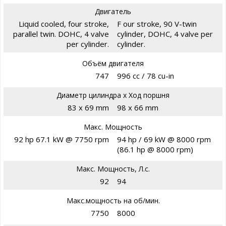
Двигатель
Liquid cooled, four stroke,
F our stroke, 90 V-twin
parallel twin. DOHC, 4 valve
cylinder, DOHC, 4 valve per
per cylinder.
cylinder.
Объём двигателя
747
996 cc / 78 cu-in
Диаметр цилиндра х Ход поршня
83 x 69 mm
98 x 66 mm
Макс. Мощность
92 hp 67.1 kW @ 7750 rpm
94 hp / 69 kW @ 8000 rpm
(86.1 hp @ 8000 rpm)
Макс. Мощность, Л.с.
92
94
Макс.мощность на об/мин.
7750
8000