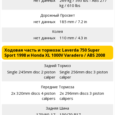
нет данных
269 kg / 593 lbs - ABS 277
kg / 610 lbs
Дорожный Просвет
нет данных
185 mm / 7.2 in
Колея
нет данных
110 mm / 4.3 in
Ходовая часть и тормоза: Laverda 750 Super
Sport 1998 и Honda XL 1000V Varadero / ABS 2008
Задний Тормоз
Single 245mm disc 2 piston
Single 256mm disc 3 piston
caliper
caliper
Передние Тормоза
2x 320mm discs 4 piston
2x 296mm discs 3 piston
calipers
calipers
Задняя Шина
170/60-17
150/70 R17