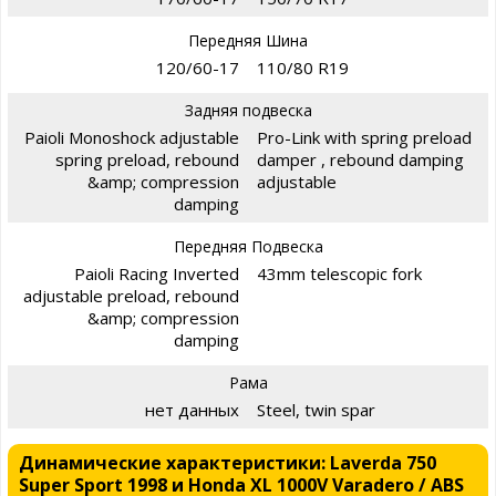
Передняя Шина
120/60-17
110/80 R19
Задняя подвеска
Paioli Monoshock adjustable
Pro-Link with spring preload
spring preload, rebound
damper , rebound damping
&amp; compression
adjustable
damping
Передняя Подвеска
Paioli Racing Inverted
43mm telescopic fork
adjustable preload, rebound
&amp; compression
damping
Рама
нет данных
Steel, twin spar
Динамические характеристики: Laverda 750
Super Sport 1998 и Honda XL 1000V Varadero / ABS