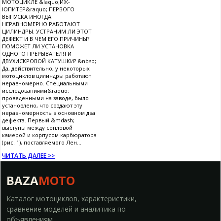
МОТОЦИКЛЕ &laquo;ИЖ-
ЮПИТЕР&raquo; ПЕРВОГО
ВЫПУСКА ИНОГДА
НЕРАВНОМЕРНО РАБОТАЮТ
ЦИЛИНДРЫ. УСТРАНИМ ЛИ ЭТОТ
ДЕФЕКТ И В ЧЕМ ЕГО ПРИЧИНЫ?
ПОМОЖЕТ ЛИ УСТАНОВКА
ОДНОГО ПРЕРЫВАТЕЛЯ И
ДВУХИСКРОВОЙ КАТУШКИ? &nbsp;
Да, действительно, у некоторых
мотоциклов цилиндры работают
неравномерно. Специальными
исследованиями&raquo;
проведенными на заводе, было
установлено, что создают эту
неравномерность в основном два
дефекта. Первый &mdash;
выступы между сопловой
камерой и корпусом карбюратора
(рис. 1), поставляемого Лен...
ЧИТАТЬ ДАЛЕЕ >>
BAZA
MOTO
Каталог мотоциклов, характеристики,
сравнение моделей и аналитика по
объявлениям.