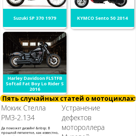
Suzuki SP 370 1979
KYMCO Sento 50 2014
Harley Davidson FLSTFB
Softail Fat Boy Lo Rider S
2016
Пять случайных статей о мотоциклах:
Мокик Стелла
Устранение
РМЗ-2.134
дефектов
мотороллера
Да поможет дизайн! &nbsp; В
прошлой пятилетке, как известно,