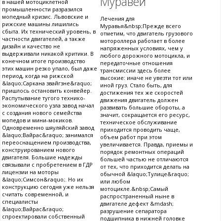
Муравей
в нашей мотоциклетной
промышленности разразился
мопедный кризис. Львовские и
Лечения для
рижские машины лишились
Муравья&nbsp;Прежде всего
сбыта. Их технический уровень, в
отметим, что двигатель грузового
частности двигателей, а также
мотороллера работает в более
дизайн и качество не
напряженных условиях, чем у
выдерживали никакой критики. В
любого дорожного мотоцикла, и
конечном итоге производство
передаточные отношения
этих машин резко упало, был даже
трансмиссии здесь более
период, когда на рижской
высокие: иначе не увезти тот или
&laquo;Саркана звайгзне&raquo;
иной груз. Стало быть, для
пришлось остановить конвейер.
достижения тех же скоростей
Распутывание тугого технико-
движения двигатель должен
экономического узла завод начал
развивать большие обороты, а
с создания нового семейства
значит, сокращается его ресурс,
мопедов и мини-мокиков.
техническое обслуживание
Одновременно шяуляйский завод
приходится проводить чаще,
&laquo;Вайрас&raquo; занимался
объем работ при этом
переоснащением производства,
увеличивается. Правда, приемы и
конструированием нового
порядок ремонтных операций
двигателя. Большие надежды
большей частью не отличаются
связывали с пробретением в ГДР
от тех, что приходится делать на
лицензии на моторы
обычной &laquo;Тулице&raquo;
&laquo;Симсон&raquo;. Но их
или любом
конструкцию сегодня уже нельзя
мотоцикле.&nbsp;Самый
считать современной, и
распространенный ныне в
специалисты
двигателе дефект &mdash;
&laquo;Вайрас&raquo;
разрушение сепаратора
спроектировали собственный
подшипника в нижней головке