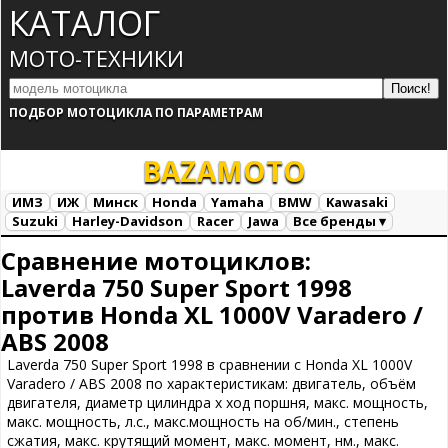
КАТАЛОГ
МОТО-ТЕХНИКИ
ПОДБОР МОТОЦИКЛА ПО ПАРАМЕТРАМ
BAZA
MOTO
ИМЗ
ИЖ
Минск
Honda
Yamaha
BMW
Kawasaki
Suzuki
Harley-Davidson
Racer
Jawa
Все бренды ▾
Все марки
Загрузка...
Сравнение мотоциклов:
Laverda 750 Super Sport 1998
против Honda XL 1000V Varadero /
ABS 2008
Laverda 750 Super Sport 1998 в сравнении с Honda XL 1000V
Varadero / ABS 2008 по характеристикам: двигатель, объём
двигателя, диаметр цилиндра х ход поршня, макс. мощность,
макс. мощность, л.с., макс.мощность на об/мин., степень
сжатия, макс. крутящий момент, макс. момент, нм., макс.