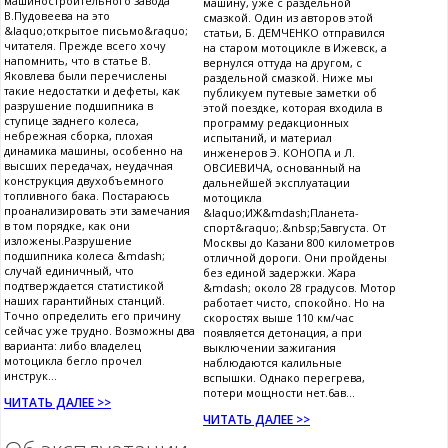
машиностроительного завода
машину, уже с раздельной
В.Пудовеева на это
смазкой. Один из авторов этой
&laquo;открытое письмо&raquo;
статьи, Б. ДЕМЧЕНКО отправился
читателя. Прежде всего хочу
на старом мотоцикле в Ижевск, а
напомнить, что в статье В.
вернулся оттуда на другом, с
Яковлева были перечислены
раздельной смазкой. Ниже мы
такие недостатки и дефеты, как
публикуем путевые заметки об
разрушение подшипника в
этой поездке, которая входила в
ступице заднего колеса,
программу редакционных
небрежная сборка, плохая
испытаний, и материал
динамика машины, особенно на
инженеров Э. КОНОПА и Л.
высших передачах, неудачная
ОВСИЕВИЧА, основанный на
конструкция двухобъемного
дальнейшей эксплуатации
топливного бака. Постараюсь
мотоцикла
проанализировать эти замечания
&laquo;ИЖ&mdash;Планета-
в том порядке, как они
спорт&raquo;.&nbsp;5августа. От
изложены.Разрушение
Москвы до Казани 800 километров
подшипника колеса &mdash;
отличной дороги. Они пройдены
случай единичный, что
без единой задержки. Жара
подтверждается статистикой
&mdash; около 28 градусов. Мотор
наших гарантийных станций.
работает чисто, спокойно. Но на
Точно определить его причину
скоростях выше 110 км/час
сейчас уже трудно. Возможны два
появляется детонация, а при
варианта: либо владелец
выключении зажигания
мотоцикла бегло прочел
наблюдаются калильные
инструк...
вспышки. Однако перегрева,
потери мощности нет.6ав...
ЧИТАТЬ ДАЛЕЕ >>
ЧИТАТЬ ДАЛЕЕ >>