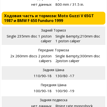
нет данных
800 mm / 31.5 in.
Ходовая часть и тормоза: Moto Guzzi V 65GT
1987 и BMW F 650 Funduro 1999
Задний Тормоз
Single 235mm disc 1 piston
Single &empty;210mm disc
caliper
1 piston caliper
Передние Тормоза
2x 260mm discs 2 piston
Single &empty;300mm disc
calipers
2piston caliper
Задняя Шина
110/90-18
130/80 -17
Передняя Шина
100/90-18
100/90 -19
Задняя подвеска
нет данных
Rising rate monoshock