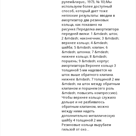
рулем&raquo;, 1973, № 10).Мы
используем более доступный
способ, который дает тоже
неплохие результаты: вводим в
амортизатор два резиновых
кольца, как показано на
рисунке.Переделка амортизатора
передней вилки: 1 &mdash; шток;
2 &mdash; наконечник; 3 &mdash;
верхнее кольцо; 4 &mdash;
шайба; 5 &mdash; клапан; 6
&mdash; шпонка; 7 &mdash;
нижнее кольцо; 8 &mdash;
поршень; 9 &mdash; корпус
амортизатора.Верхнее кольцо 3
толщиной 5 мм надевается на
шток выше обратного клапана.
нижнее &mdash; 7 толщиной 2 мм
&mdash; на шток между обратным
клапаном и поршнем (его роль
&mdash; повысить компрессию).
Чтобы верхнее кольцо служило
дольше и не разбивалось
обратным клапаном, можно
между ними надеть
дополнительно металлическую
шайбу 4 толщиной 2 мм.
Резиновые кольца вырубаем
гильзой от охо...