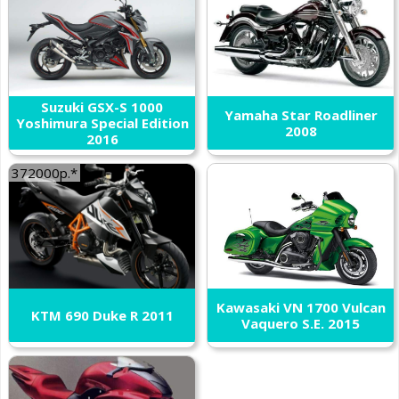
Suzuki GSX-S 1000
Yamaha Star Roadliner
Yoshimura Special Edition
2008
2016
372000р.*
Kawasaki VN 1700 Vulcan
KTM 690 Duke R 2011
Vaquero S.E. 2015