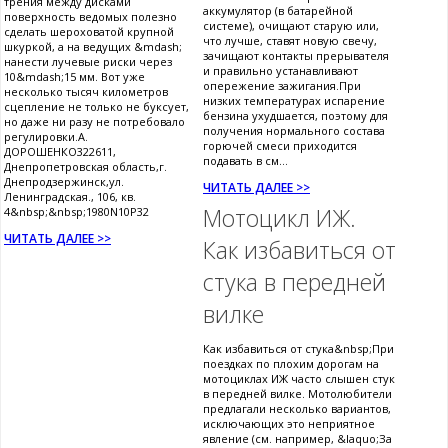
трения между дисками
аккумулятор (в батарейной
поверхность ведомых полезно
системе), очищают старую или,
сделать шероховатой крупной
что лучше, ставят новую свечу,
шкуркой, а на ведущих &mdash;
зачищают контакты прерывателя
нанести лучевые риски через
и правильно устанавливают
10&mdash;15 мм. Вот уже
опережение зажигания.При
несколько тысяч километров
низких температурах испарение
сцепление не только не буксует,
бензина ухудшается, поэтому для
но даже ни разу не потребовало
получения нормального состава
регулировки.А.
горючей смеси приходится
ДОРОШЕНКО322611,
подавать в см...
Днепропетровская область,г.
Днепродзержинск,ул.
ЧИТАТЬ ДАЛЕЕ >>
Ленинградская., 106, кв.
Мотоцикл ИЖ.
4&nbsp;&nbsp;1980N10P32
ЧИТАТЬ ДАЛЕЕ >>
Как избавиться от
стука в передней
вилке
Как избавиться от стука&nbsp;При
поездках по плохим дорогам на
мотоциклах ИЖ часто слышен стук
в передней вилке. Мотолюбители
предлагали несколько вариантов,
исключающих это неприятное
явление (см. например, &laquo;За