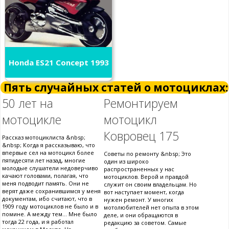
Honda ES21 Concept 1993
Пять случайных статей о мотоциклах:
50 лет на
Ремонтируем
мотоцикле
мотоцикл
Ковровец 175
Рассказ мотоциклиста &nbsp;
&nbsp; Когда я рассказываю, что
впервые сел на мотоцикл более
Советы по ремонту &nbsp; Это
пятидесяти лет назад, многие
один из широко
молодые слушатели недоверчиво
распространенных у нас
качают головами, полагая, что
мотоциклов. Верой и правдой
меня подводит память. Они не
служит он своим владельцам. Но
верят даже сохранившимся у меня
вот наступает момент, когда
документам, ибо считают, что в
нужен ремонт. У многих
1909 году мотоциклов не было и в
мотолюбителей нет опыта в этом
помине. А между тем... Мне было
деле, и они обращаются в
тогда 22 года, и я работал
редакцию за советом. Самые