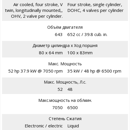
Air cooled, four stroke, V
Four stroke, single cylinder,
twin, longitudinally mounted,,
DOHC, 4 valves per cylinder
OHV, 2 valve per cylinder.
Объём двигателя
643
652 cc / 39.8 cub. in.
Диаметр цилиндра х Ход поршня
80 x 64 mm
100 x 83mm
Макс. Мощность
52 hp 37.9 kW @ 7050 rpm
35 kW / 48 hp @ 6500 rpm
Макс. Мощность, Л.с.
52
48
Макс.мощность на об/мин.
7050
6500
Степень Сжатия
Electronic / electric
Liquid