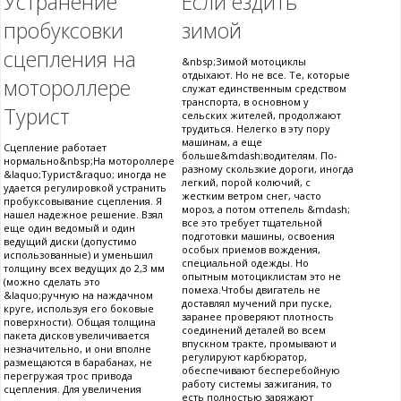
Устранение
Если ездить
пробуксовки
зимой
сцепления на
&nbsp;Зимой мотоциклы
отдыхают. Но не все. Те, которые
мотороллере
служат единственным средством
транспорта, в основном у
Турист
сельских жителей, продолжают
трудиться. Нелегко в эту пору
машинам, а еще
Сцепление работает
больше&mdash;водителям. По-
нормально&nbsp;На мотороллере
разному скользкие дороги, иногда
&laquo;Турист&raquo; иногда не
легкий, порой колючий, с
удается регулировкой устранить
жестким ветром снег, часто
пробуксовывание сцепления. Я
мороз, а потом оттепель &mdash;
нашел надежное решение. Взял
все это требует тщательной
еще один ведомый и один
подготовки машины, освоения
ведущий диски (допустимо
особых приемов вождения,
использованные) и уменьшил
специальной одежды. Но
толщину всех ведущих до 2,3 мм
опытным мотоциклистам это не
(можно сделать это
помеха.Чтобы двигатель не
&laquo;ручную на наждачном
доставлял мучений при пуске,
круге, используя его боковые
заранее проверяют плотность
поверхности). Общая толщина
соединений деталей во всем
пакета дисков увеличивается
впускном тракте, промывают и
незначительно, и они вполне
регулируют карбюратор,
размещаются в барабанах, не
обеспечивают бесперебойную
перегружая трос привода
работу системы зажигания, то
сцепления. Для увеличения
есть полностью заряжают