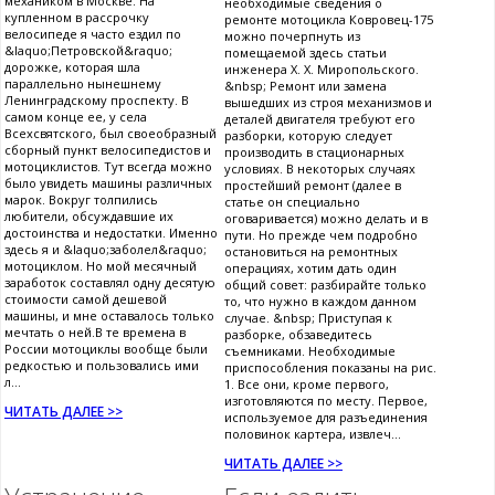
механиком в Москве. На
необходимые сведения о
купленном в рассрочку
ремонте мотоцикла Ковровец-175
велосипеде я часто ездил по
можно почерпнуть из
&laquo;Петровской&raquo;
помещаемой здесь статьи
дорожке, которая шла
инженера X. X. Миропольского.
параллельно нынешнему
&nbsp; Ремонт или замена
Ленинградскому проспекту. В
вышедших из строя механизмов и
самом конце ее, у села
деталей двигателя требуют его
Всехсвятского, был своеобразный
разборки, которую следует
сборный пункт велосипедистов и
производить в стационарных
мотоциклистов. Тут всегда можно
условиях. В некоторых случаях
было увидеть машины различных
простейший ремонт (далее в
марок. Вокруг толпились
статье он специально
любители, обсуждавшие их
оговаривается) можно делать и в
достоинства и недостатки. Именно
пути. Но прежде чем подробно
здесь я и &laquo;заболел&raquo;
остановиться на ремонтных
мотоциклом. Но мой месячный
операциях, хотим дать один
заработок составлял одну десятую
общий совет: разбирайте только
стоимости самой дешевой
то, что нужно в каждом данном
машины, и мне оставалось только
случае. &nbsp; Приступая к
мечтать о ней.В те времена в
разборке, обзаведитесь
России мотоциклы вообще были
съемниками. Необходимые
редкостью и пользовались ими
приспособления показаны на рис.
л...
1. Все они, кроме первого,
изготовляются по месту. Первое,
ЧИТАТЬ ДАЛЕЕ >>
используемое для разъединения
половинок картера, извлеч...
ЧИТАТЬ ДАЛЕЕ >>