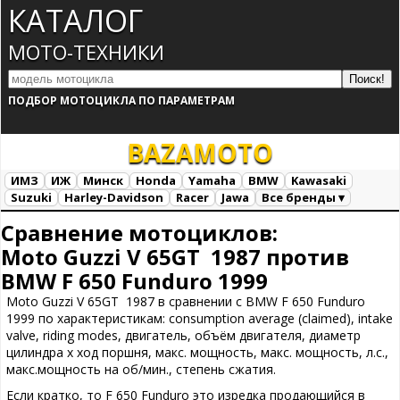
КАТАЛОГ
МОТО-ТЕХНИКИ
ПОДБОР МОТОЦИКЛА ПО ПАРАМЕТРАМ
BAZA
MOTO
ИМЗ
ИЖ
Минск
Honda
Yamaha
BMW
Kawasaki
Suzuki
Harley-Davidson
Racer
Jawa
Все бренды ▾
Все марки
Загрузка...
Сравнение мотоциклов:
Moto Guzzi V 65GT 1987 против
BMW F 650 Funduro 1999
Moto Guzzi V 65GT 1987 в сравнении с BMW F 650 Funduro
1999 по характеристикам: consumption average (claimed), intake
valve, riding modes, двигатель, объём двигателя, диаметр
цилиндра х ход поршня, макс. мощность, макс. мощность, л.с.,
макс.мощность на об/мин., степень сжатия.
Если кратко, то F 650 Funduro это изредка продающийся в