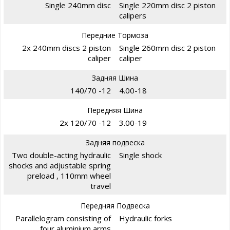
Single 240mm disc
Single 220mm disc 2 piston
calipers
Передние Тормоза
2x 240mm discs 2 piston
Single 260mm disc 2 piston
caliper
caliper
Задняя Шина
140/70 -12
4.00-18
Передняя Шина
2x 120/70 -12
3.00-19
Задняя подвеска
Two double-acting hydraulic
Single shock
shocks and adjustable spring
preload , 110mm wheel
travel
Передняя Подвеска
Parallelogram consisting of
Hydraulic forks
four aluminium arms