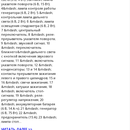
указателя поворота (6 В, 15 Вт);
4&mdash; лампа контроля работы
генератора (6 В, 2 Вт); 5 &mdash;
контрольная лампа дальнего
света (6 В, 2 Вт); б &mdash; лампа
освещения спидометра (6 В, 2 Вт);
7 &mdash; центральный
переключатель; 8 &mdash; реле-
прерыватель указателя поворота;
9 &mdash; звуковой сигнал; 10
&mdash; переключатель
ближнего&mdash;дальнего света
с кнопкой включения звукового
сигнала; 11 &mdash; включатель
указателя поворота; 12 &mdash;
конденсаторы; 13 и 14 &mdash;
контакты прерывателя зажигания
левого и правого цилиндров; 15 и
16 &mdash; свечи зажигания; 17
&mdash; катушки зажигания; 18
&mdash; включатель стоп-
сигнала; 19 &mdash; реле-
регулятор напряжения; 20
&mdash; аккумуляторная батарея
(6 В, 14 А-ч); 21 &mdash; генератор
(6 В, 75 Вт); 22 &mdash;
предохранитель (15 А); 23 &mdash;
лампа стоп...
ЧИТАТЬ ДАЛЕЕ >>