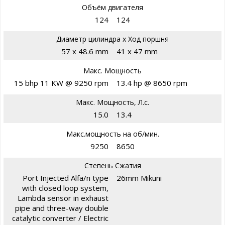
Объём двигателя
124
124
Диаметр цилиндра х Ход поршня
57 x 48.6 mm
41 x 47 mm
Макс. Мощность
15 bhp 11 KW @ 9250 rpm
13.4 hp @ 8650 rpm
Макс. Мощность, Л.с.
15.0
13.4
Макс.мощность на об/мин.
9250
8650
Степень Сжатия
Port Injected Alfa/n type
26mm Mikuni
with closed loop system,
Lambda sensor in exhaust
pipe and three-way double
catalytic converter / Electric