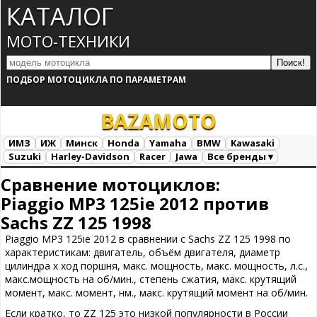
КАТАЛОГ
МОТО-ТЕХНИКИ
ПОДБОР МОТОЦИКЛА ПО ПАРАМЕТРАМ
BAZA
MOTO
ИМЗ
ИЖ
Минск
Honda
Yamaha
BMW
Kawasaki
Suzuki
Harley-Davidson
Racer
Jawa
Все бренды ▾
Все марки
Загрузка...
Сравнение мотоциклов:
Piaggio MP3 125ie 2012 против
Sachs ZZ 125 1998
Piaggio MP3 125ie 2012 в сравнении с Sachs ZZ 125 1998 по
характеристикам: двигатель, объём двигателя, диаметр
цилиндра х ход поршня, макс. мощность, макс. мощность, л.с.,
макс.мощность на об/мин., степень сжатия, макс. крутящий
момент, макс. момент, нм., макс. крутящий момент на об/мин.
Если кратко, то ZZ 125 это низкой популярности в России