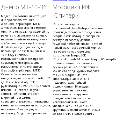
Днепр МТ-10-36
Мотоцикл ИЖ
Юпитер 4
Модернизированный мотоцикл
Днепр&nbsp;Мотоцикл
&laquo;Днепр&raquo; МТ10
Юпитер четвертого
&mdash;36. Внешне его можно
поколения&nbsp;&nbsp;Коллектив
отличить от прежних моделей по
производственного объединения
рычагам с шариками на концах,
&laquo;Ижмаш&raquo; завершил
накидным гайкам на выпускных
десятую пятилетку двойной
трубах, откидывающейся вверх
трудовой победой: введен в строй
&mdash; назад подножке для
новый механосборочный корпус,
пассажира.&nbsp;В минувшем,
где освоено производство
1976 году киевский
мотоциклов &laquo;ИЖ-
мотоциклетный завод провел
Юпитер&mdash;4&raquo;.&laquo;Юпитер&m
серьезную модернизацию
отличает удачное сочетание
выпускаемого им мотоцикла
лучших решений, проверенных
&laquo;Днепр&raquo; МТ10.
как на его предыдущих моделях,
Сначала была увеличена
так и на &laquo;Планете-
мощность двигателя &mdash; с 32
спорт&raquo;.ДВИГАТЕЛЬ
до 36 л. с. (см. &laquo;За
подвергся дальнейшей
рулем&raquo;, 1976, № 10), а затем
модернизации. Благодаря
изменены некоторые узлы
улучшению наполнения,
экипажной части. Это этап
изменению конструкции
широкой программы
продувочных каналов его
совершенствования и повышения
максимальная мощность
качества изготовления мотоцикла,
увеличена с 25 до 28 л. с., а
намеченной на текущую
крутящий момент &mdash; с 3,23
пятилетку. Модернизированная
до 3,58 кгс.м. В связи с этим в