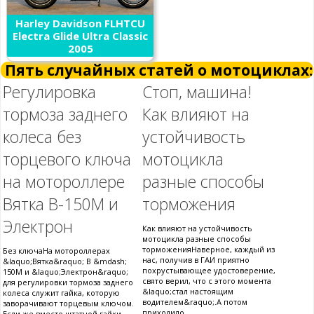
Harley Davidson FLHTCU
Electra Glide Ultra Classic
2005
Пять случайных статей о мотоциклах:
Регулировка
Стоп, машина!
тормоза заднего
Как влияют на
колеса без
устойчивость
торцевого ключа
мотоцикла
на мотороллере
разные способы
Вятка В-150М и
торможения
Электрон
Как влияют на устойчивость
мотоцикла разные способы
торможенияНаверное, каждый из
Без ключаНа мотороллерах
нас, получив в ГАИ приятно
&laquo;Вятка&raquo; В &mdash;
похрустывающее удостоверение,
150М и &laquo;Электрон&raquo;
свято верил, что с этого момента
для регулировки тормоза заднего
&laquo;стал настоящим
колеса служит гайка, которую
водителем&raquo;.А потом
заворачивают торцевым ключом.
приходило
Если же вместо штатной гайки