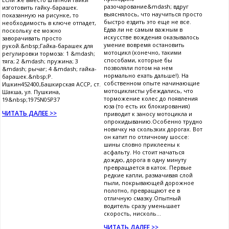
разочарование&mdash; вдруг
изготовить гайку-барашек.
выяснялось, что научиться просто
показанную на рисунке, то
быстро ездить это еще не все.
необходимость в ключе отпадет,
Едва ли не самым важным в
поскольку ее можно
искусстве вождения оказывалось
заворачивать просто
умение вовремя остановить
рукой.&nbsp;Гайка-барашек для
мотоцикл (конечно, такими
регулировки тормоза: 1 &mdash;
способами, которые бы
тяга; 2 &mdash; пружина; 3
позволяли потом на нем
&mdash; рычаг; 4 &mdash; гайка-
нормально ехать дальше!). На
барашек.&nbsp;Р.
собственном опыте начинающие
Ишкин452400,Башкирская АССР, ст.
мотоциклисты убеждались, что
Шакша, ул. Пушкина,
торможение колес до появления
19&nbsp;1975N05P37
юза (то есть их блокирования)
ЧИТАТЬ ДАЛЕЕ >>
приводит к заносу мотоцикла и
опрокидыванию.Особенно трудно
новичку на скользких дорогах. Вот
он катит по отличному шоссе:
шины словно приклеены к
асфальту. Но стоит начаться
дождю, дорога в одну минуту
превращается в каток. Первые
редкие капли, размачивая слой
пыли, покрывающей дорожное
полотно, превращают ее в
отличную смазку.Опытный
водитель сразу уменьшает
скорость, нисколь...
ЧИТАТЬ ДАЛЕЕ >>