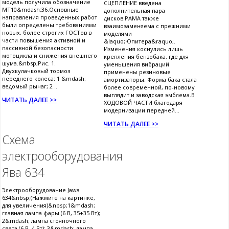
модель получила обозначение
СЦЕПЛЕНИЕ введена
МТ10&mdash;36.Основные
дополнительная пара
направления проведенных работ
дисков.РАМА также
были определены требованиями
взаимозаменяема с прежними
новых, более строгих ГОСТов в
моделями
части повышения активной и
&laquo;Юпитера&raquo;.
пассивной безопасности
Изменения коснулись лишь
мотоцикла и снижения внешнего
крепления бензобака, где для
шума.&nbsp;Рис. 1.
уменьшения вибраций
Двухкулачковый тормоз
применены резиновые
переднего колеса: 1 &mdash;
амортизаторы. Форма бака стала
ведомый рычаг; 2 ...
более современной, по-новому
выглядит и заводская эмблема.В
ЧИТАТЬ ДАЛЕЕ >>
ХОДОВОЙ ЧАСТИ благодаря
модернизации передней...
ЧИТАТЬ ДАЛЕЕ >>
Cхема
электрооборудования
Ява 634
Электрооборудование Jawa
634&nbsp;(Нажмите на картинке,
для увеличения)&nbsp;1&mdash;
главная лампа фары (6 В, 35+35 Вт);
2&mdash; лампа стояночного
света (6 В, 4 Вт); 3&mdash; лампа