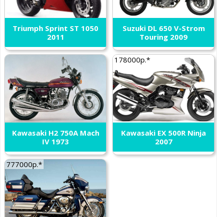
Triumph Sprint ST 1050
Suzuki DL 650 V-Strom
2011
Touring 2009
178000р.*
Kawasaki H2 750A Mach
Kawasaki EX 500R Ninja
IV 1973
2007
777000р.*