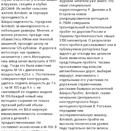
журнала читатели уже знают, что
в яружках, секциях и клубах
наши специальные
ДОСААФ. Их любят сельские
корреспонденты Р. Данелян и В.
жители &mdash; за хорошую
Егоров на новом
проходимость и
унифицированном мотоцикле
&laquo;надежность, городские
К-750М совершили
&mdash; за маневренность и
трехнедельный испытательный
небольшие размеры. Многие, и
пробег по дорогам России и
вполне резонно, прежде чем
Украины протяженностью свыше
обзавестись ИЖем или тяжелой
3700 километров. О результатах
машиной, проходят школу на
этого пробега рассказывают они в
минском 125-кубовом.. И дорога в
публикуемом репортаже.Еще
мотоспорт, как правило,
задолго до отъезда мы целиком
начинается с него.Мотоциклы
были захвачены мыслью о
наш завод начал выпускать в 1951
предстоящем пробеге. Часами
году. Тогда это была известная
просиживали над атласом
модель М-1А с двигателем
автомобильных дорог, выбирая
мощностью 4,25 л. с. Постепенно
маршрут, знакомились с
совершенствуя конструкцию,
отдельными его участками по
удалось поднять мощность до 7 л.
дорожным справочникам,
с. на М-105 и до 9 л. с. на
рассказам бывалых испытателей.
сменившей ее недавно модели
&laquo;Пробег, &mdash; сказал
М-106.Каждый новый наш
начальник Центрального
мотоцикл сохранял не только
конструкторского бюро
прежний рабочий объем
мотоциклостроения В. Рогожин,
двигателя, но &lt;и широкую
передавая нам
взаимозаменяемость основных
экспериментальную машину,
узлов и деталей с
&mdash; должен пройти на
предшественниками. Не
высоком техническом уровне.
составляет исключения и М-106. В
Надо тщательно вести записи,