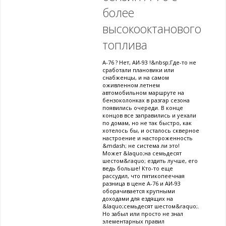
более
высокооктанового
топлива
А-76 ? Нет, АИ-93 !&nbsp;Где-то не
сработали плановики или
снабженцы, и на самом
оживленном летнем
автомобильном маршруте на
бензоколонках в разгар сезона
появились очереди. В конце
концов все заправились и уехали
по домам, но не так быстро, как
хотелось бы, и осталось скверное
настроение и настороженность
&mdash; не система ли это!
Может &laquo;на семьдесят
шестом&raquo; ездить лучше, его
ведь больше! Кто-то еще
рассудил, что пятикопеечная
разница в цене А-76 и АИ-93
оборачивается крупными
доходами для ездящих на
&laquo;семьдесят шестом&raquo;.
Но забыл или просто не знал
элементарных правил