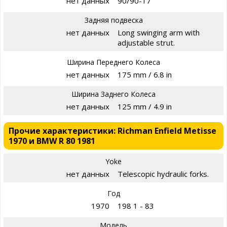
нет данных
90/90-17
Задняя подвеска
нет данных
Long swinging arm with
adjustable strut.
Ширина Переднего Колеса
нет данных
175 mm / 6.8 in
Ширина Заднего Колеса
нет данных
125 mm / 4.9 in
Прочие характеристики: Richman Enfield Metisse
1970 и BMW R 80 1981
Yoke
нет данных
Telescopic hydraulic forks.
Год
1970
198 1 - 83
Модель