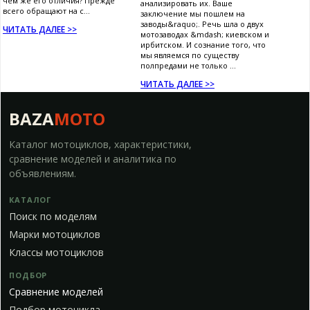
чем же его отличия? Прежде
анализировать их. Ваше
всего обращают на с...
заключение мы пошлем на
заводы&raquo;. Речь шла о двух
ЧИТАТЬ ДАЛЕЕ >>
мотозаводах &mdash; киевском и
ирбитском. И сознание того, что
мы являемся по существу
полпредами не только ...
ЧИТАТЬ ДАЛЕЕ >>
BAZA
MOTO
Каталог мотоциклов, характеристики,
сравнение моделей и аналитика по
объявлениям.
КАТАЛОГ
Поиск по моделям
Марки мотоциклов
Классы мотоциклов
ПОДБОР
Сравнение моделей
Подбор мотоцикла