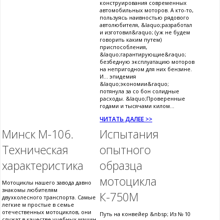
конструирования современных
автомобильных моторов. А кто-то,
пользуясь наивностью рядового
автолюбителя, &laquo;разработал
и изготовил&raquo; (уж не будем
говорить каким путем)
приспособления,
&laquo;гарантирующие&raquo;
безбедную эксплуатацию моторов
на непригодном для них бензине.
И... эпидемия
&laquo;экономии&raquo;
потянула за со бон солидные
расходы. &laquo;Проверенные
годами и тысячами килом...
ЧИТАТЬ ДАЛЕЕ >>
Минск М-106.
Испытания
Техническая
опытного
характеристика
образца
мотоцикла
Мотоциклы нашего завода давно
знакомы любителям
К-750М
двухколесного транспорта. Самые
легкие м простые в семье
отечественных мотоциклов, они
Путь на конвейер &nbsp; Из № 10
служат в качестве учебных машин