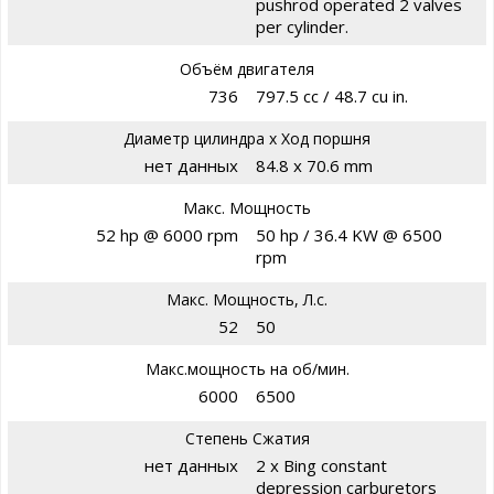
pushrod operated 2 valves
per cylinder.
Объём двигателя
736
797.5 cc / 48.7 cu in.
Диаметр цилиндра х Ход поршня
нет данных
84.8 x 70.6 mm
Макс. Мощность
52 hp @ 6000 rpm
50 hp / 36.4 KW @ 6500
rpm
Макс. Мощность, Л.с.
52
50
Макс.мощность на об/мин.
6000
6500
Степень Сжатия
нет данных
2 x Bing constant
depression carburetors