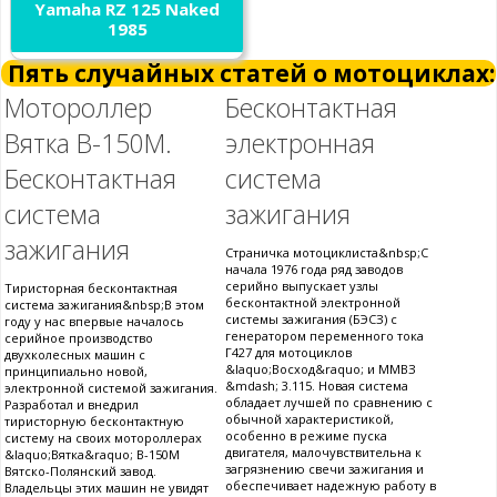
Yamaha RZ 125 Naked
1985
Пять случайных статей о мотоциклах:
Мотороллер
Бесконтактная
Вятка В-150М.
электронная
Бесконтактная
система
система
зажигания
зажигания
Страничка мотоциклиста&nbsp;С
начала 1976 года ряд заводов
серийно выпускает узлы
Тиристорная бесконтактная
бесконтактной электронной
система зажигания&nbsp;В этом
системы зажигания (БЭСЗ) с
году у нас впервые началось
генератором переменного тока
серийное производство
Г427 для мотоциклов
двухколесных машин с
&laquo;Восход&raquo; и ММВЗ
принципиально новой,
&mdash; 3.115. Новая система
электронной системой зажигания.
обладает лучшей по сравнению с
Разработал и внедрил
обычной характеристикой,
тиристорную бесконтактную
особенно в режиме пуска
систему на своих мотороллерах
двигателя, малочувствительна к
&laquo;Вятка&raquo; В-150М
загрязнению свечи зажигания и
Вятско-Полянский завод.
обеспечивает надежную работу в
Владельцы этих машин не увидят