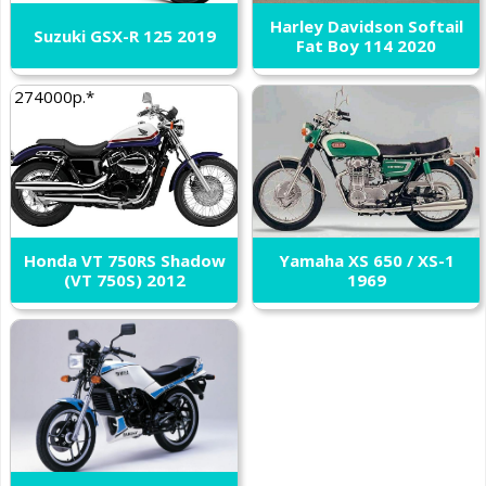
Harley Davidson Softail
Suzuki GSX-R 125 2019
Fat Boy 114 2020
274000р.*
Honda VT 750RS Shadow
Yamaha XS 650 / XS-1
(VT 750S) 2012
1969