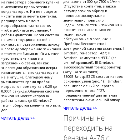
диапазоне от 300 до 7500 об/мин.
на генераторе обычного кулачка
Отсутствие контактов, а также
и механизма прерывателя с
регулировок по абрису в
конденсатором. Им не придется
процессе эксплуатации
чистить или заменять контакты,
значительно повысило
регулировать момент
надежность системы зажигания и
искрообразования на свече,
практически исключило ее
чтобы добиться нормальной
техническое
работы двигателя. Новая система
обслуживание.&nbsp;Рис. 1.
не имеет трущихся частей и
Приборы бесконтактной
контактов, подверженных износу,
электронной системы зажигания: I
и поэтому опережение зажигания
&mdash; генератор Г427; II
остается стабильным. Она менее
&mdash; коммутатор НЭТ-1 (со
чувствительна к влаге и
снятой крышкой); III &mdash;
загрязнению свечи, так как
высоковольтный трансформатор
энергия для образования искры
(катушка зажигания)
накапливается в конденсаторе, а
Б300Б.&nbsp;БЭСЗ состоит из трех
не в катушке, благодаря чему
основных узлов (рис. 1): I &mdash;
уменьшается время пробоя
восьмиполюсный генератор
искрового промежутка с 0,25 до
переменного тока Г427,
0,0001 секунды.Обычная система
предназначенный для питания
зажигания может исправно
осветительно-сигнальной аппар...
работать лишь до 6&mdash;7
тысяч оборотов коленчатого вала,
ЧИТАТЬ ДАЛЕЕ >>
доп...
Причины не
ЧИТАТЬ ДАЛЕЕ >>
переходить на
бензин А-76 с