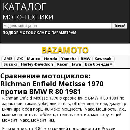
КАТАЛОГ
МОТО-ТЕХНИКИ
ПОДБОР МОТОЦИКЛА ПО ПАРАМЕТРАМ
BAZA
MOTO
ИМЗ
ИЖ
Минск
Honda
Yamaha
BMW
Kawasaki
Suzuki
Harley-Davidson
Racer
Jawa
Все бренды ▾
Все марки
Загрузка...
Сравнение мотоциклов:
Richman Enfield Metisse 1970
против BMW R 80 1981
Richman Enfield Metisse 1970 в сравнении с BMW R 80 1981 по
характеристикам: yoke, двигатель, объём двигателя, диаметр
цилиндра х ход поршня, макс. мощность, макс. мощность, л.с.,
макс.мощность на об/мин., степень сжатия, макс. крутящий
момент, макс. момент, нм.
Если кратко, то R 80 это средней популярности в России