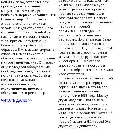
мотоциклисты на вздыбленных
машины, завод готовился к ее
машинах. Он символизирует
производству. И в конце
успехи тружеников города в
минувшего (1973) года уже
производстве мотоциклов, в
появились первые мотоциклы ИЖ
развитии мотоспорта. Полвека
Планета-спорт. Это событие
назад в соответствии с решением
знаменательно не только для
Наркомата тяжелой
завода, но и для отечественного
промышленности здесь, в
мотоциклостроения &mdash; у
Ижевске, на базе опытных
нас появился мотоцикл нового
мастерских Ижстальзавода было
типа, причем не уступающий
организовано мотоциклетное
большинству зарубежных
производство. Еще раньше, в 1928
образцов. Его называют дорожно-
году в этих мастерских группа
спортивным, потому что он
энтузиастов под руководством
обладает качествами и дорожной
инженера П. В. Можарова
и спортивной машины. От первой
спроектировала и построила
он унаследовал оборудование,
опытные образцы машин. Однако-
необходимое при движении в
из-за отсутствия
потоке транспорта, удобства для
производственных возможностей
водителя и пассажира в
тогда не удалось развернуть
длительных поездках,
серийный выпуск мотоциклов. К
экономичность, простоту
их изготовлению ижевцы
обслуживания и ремонта, р...
приступили в 1933 году. Между
двумя моделями, которые вы
ЧИТАТЬ ДАЛЕЕ >>
видите на снимках, лежит путь
длиной в полвека. Начинали с
мотоцикла ИЖ&mdash;7, который
лишь в деталях отличался от
простой машины Л&mdash;300 с
двухтактным двигателем,