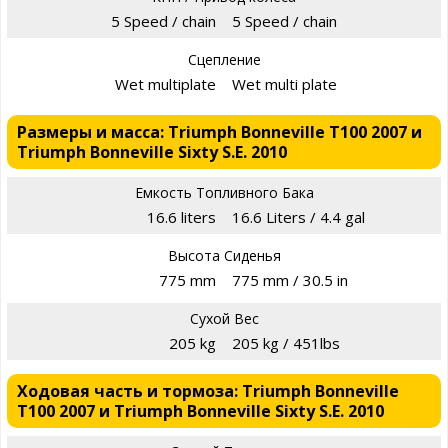
5 Speed / chain
5 Speed / chain
Сцепление
Wet multiplate
Wet multi plate
Размеры и масса: Triumph Bonneville T100 2007 и
Triumph Bonneville Sixty S.E. 2010
Емкость Топливного Бака
16.6 liters
16.6 Liters / 4.4 gal
Высота Сиденья
775 mm
775 mm / 30.5 in
Сухой Вес
205 kg
205 kg / 451lbs
Ходовая часть и тормоза: Triumph Bonneville
T100 2007 и Triumph Bonneville Sixty S.E. 2010