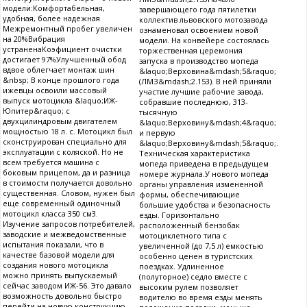
модели:Комфортабельная,
завершающего года пятилетки
удобная, более надежная
коллектив львовского мотозавода
Межремонтный пробег увеличен
ознаменовал освоением новой
на 20%Вибрация
модели. На конвейере состоялась
устраненаКоэфициент очистки
торжественная церемония
достигает 97%Улучшенный обод
запуска в производство мопеда
вдвое облегчает монтаж шин
&laquo;Верховина&mdash;5&raquo;
&nbsp; В конце прошлого года
(ЛМЗ&mdash;2.153). В ней приняли
ижевцы освоили массовый
участие лучшие рабочие завода,
выпуск мотоцикла &laquo;ИЖ-
собравшие последнюю, 313-
Юпитер&raquo; с
тысячную
двухцилиндровым двигателем
&laquo;Верховину&mdash;4&raquo;
мощностью 18 л. с. Мотоцикл был
и первую
сконструирован специально для
&laquo;Верховину&mdash;5&raquo;.
эксплуатации с коляской. Но не
Техническая характеристика
всем требуется машина с
мопеда приведена в предыдущем
боковым прицепом, да и разница
номере журнала.У нового мопеда
в стоимости получается довольно
органы управления измененной
существенная. Словом, нужен был
формы, обеспечивающие
еще современный одиночный
большие удобства и безопасность
мотоцикл класса 350 см3.
езды. Горизонтально
Изучение запросов потребителей,
расположенный бензобак
заводские и межведомственные
мотоциклетного типа с
испытания показали, что в
увеличенной (до 7,5 л) емкостью
качестве базовой модели для
особенно ценен в туристских
создания нового мотоцикла
поездках. Удлиненное
можно принять выпускаемый
(полуторное) седло вместе с
сейчас заводом ИЖ-56. Это давало
высоким рулем позволяет
возможность довольно быстро
водителю во время езды менять
перейти на новую конструкцию.