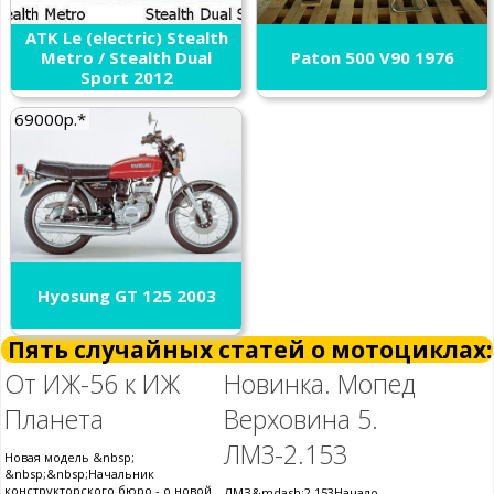
ATK Le (electric) Stealth
Metro / Stealth Dual
Paton 500 V90 1976
Sport 2012
69000р.*
Hyosung GT 125 2003
Пять случайных статей о мотоциклах:
От ИЖ-56 к ИЖ
Новинка. Мопед
Планета
Верховина 5.
ЛМЗ-2.153
Новая модель &nbsp;
&nbsp;&nbsp;Начальник
конструкторского бюро - о новой
ЛМЗ&mdash;2.153Начало