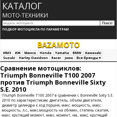
КАТАЛОГ
МОТО-ТЕХНИКИ
ПОДБОР МОТОЦИКЛА ПО ПАРАМЕТРАМ
BAZA
MOTO
ИМЗ
ИЖ
Минск
Honda
Yamaha
BMW
Kawasaki
Suzuki
Harley-Davidson
Racer
Jawa
Все бренды ▾
Все марки
Загрузка...
Сравнение мотоциклов:
Triumph Bonneville T100 2007
против Triumph Bonneville Sixty
S.E. 2010
Triumph Bonneville T100 2007 в сравнении с Bonneville Sixty S.E.
2010 по характеристикам: двигатель, объём двигателя,
диаметр цилиндра х ход поршня, макс. мощность, макс.
мощность, л.с., макс.мощность на об/мин., степень сжатия,
макс. крутящий момент, макс. момент, нм., макс. крутящий