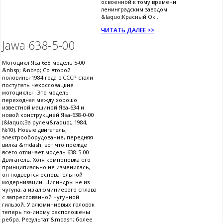
освоенной к тому времени
ленинградским заводом
&laquo;Красный Ок...
ЧИТАТЬ ДАЛЕЕ >>
Jawa 638-5-00
Мотоцикл Ява 638 модель 5-00
&nbsp; &nbsp; Со второй
половины 1984 года в СССР стали
поступать чехословацкие
мотоциклы . Это модель
переходная между хорошо
известной машиной Ява-634 и
новой конструкцией Ява-638-0-00
(&laquo;За рулем&raquo;, 1984,
№10). Новые двигатель,
электрооборудование, передняя
вилка &mdash; вот что прежде
всего отличает модель 638-5-00.
Двигатель. Хотя компоновка его
принципиально не изменилась,
он подвергся основательной
модернизации. Цилиндры не из
чугуна, а из алюминиевого сплава
с запрессованной чугунной
гильзой. У алюминиевых головок
теперь по-иному расположены
ребра. Результат &mdash; более