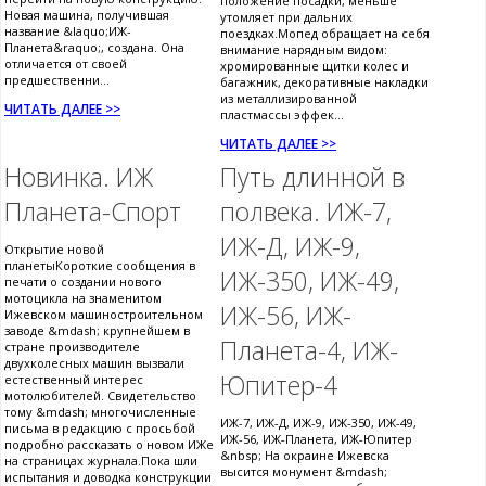
положение посадки, меньше
Новая машина, получившая
утомляет при дальних
название &laquo;ИЖ-
поездках.Мопед обращает на себя
Планета&raquo;, создана. Она
внимание нарядным видом:
отличается от своей
хромированные щитки колес и
предшественни...
багажник, декоративные накладки
из металлизированной
ЧИТАТЬ ДАЛЕЕ >>
пластмассы эффек...
ЧИТАТЬ ДАЛЕЕ >>
Новинка. ИЖ
Путь длинной в
Планета-Спорт
полвека. ИЖ-7,
ИЖ-Д, ИЖ-9,
Открытие новой
планетыКороткие сообщения в
ИЖ-350, ИЖ-49,
печати о создании нового
мотоцикла на знаменитом
ИЖ-56, ИЖ-
Ижевском машиностроительном
заводе &mdash; крупнейшем в
Планета-4, ИЖ-
стране производителе
двухколесных машин вызвали
Юпитер-4
естественный интерес
мотолюбителей. Свидетельство
тому &mdash; многочисленные
ИЖ-7, ИЖ-Д, ИЖ-9, ИЖ-350, ИЖ-49,
письма в редакцию с просьбой
ИЖ-56, ИЖ-Планета, ИЖ-Юпитер
подробно рассказать о новом ИЖе
&nbsp; На окраине Ижевска
на страницах журнала.Пока шли
высится монумент &mdash;
испытания и доводка конструкции