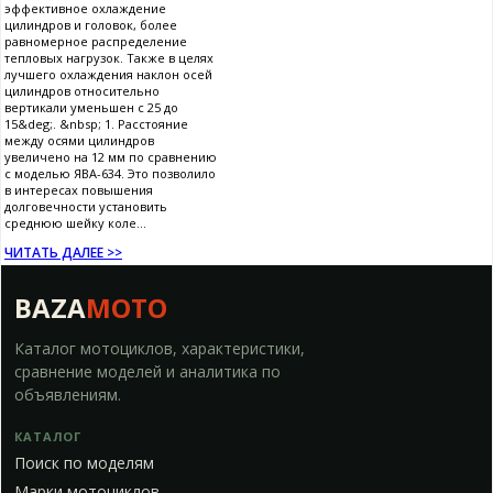
эффективное охлаждение
цилиндров и головок, более
равномерное распределение
тепловых нагрузок. Также в целях
лучшего охлаждения наклон осей
цилиндров относительно
вертикали уменьшен с 25 до
15&deg;. &nbsp; 1. Расстояние
между осями цилиндров
увеличено на 12 мм по сравнению
с моделью ЯВА-634. Это позволило
в интересах повышения
долговечности установить
среднюю шейку коле...
ЧИТАТЬ ДАЛЕЕ >>
BAZA
MOTO
Каталог мотоциклов, характеристики,
сравнение моделей и аналитика по
объявлениям.
КАТАЛОГ
Поиск по моделям
Марки мотоциклов