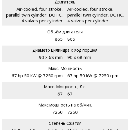
Двигатель
Air-cooled, four stroke,
Air-cooled, four stroke,
parallel twin cylinder, DOHC,
parallel twin cylinder, DOHC,
4 valves per cylinder
4 valves per cylinder
Объём двигателя
865
865
Диаметр цилиндра х Ход поршня
90 x 68 mm
90 x 68 mm
Макс. Мощность
67 hp 50 kW @ 7250 rpm
67 hp 50 kW @ 7250 rpm
Макс. Мощность, Л.с.
67
67
Макс.мощность на об/мин.
7250
7250
Степень Сжатия