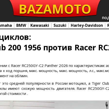
BAZA
MOTO
ПО
amaha
BMW
Kawasaki
Suzuki
Harley-Davidson
циклов:
ub 200 1956 против Racer R
ении с Racer RC250GY-C2 Panther 2026 по характеристикам: ac
х ход поршня, макс. мощность, макс. мощность, л.с., макс.м
омент на об/мин.
r это средней популярности в России мотоцикл, а Tiger Cl
клы имеют схожую мощность двигателя. Racer RC250GY-C2 
гой стоимости .