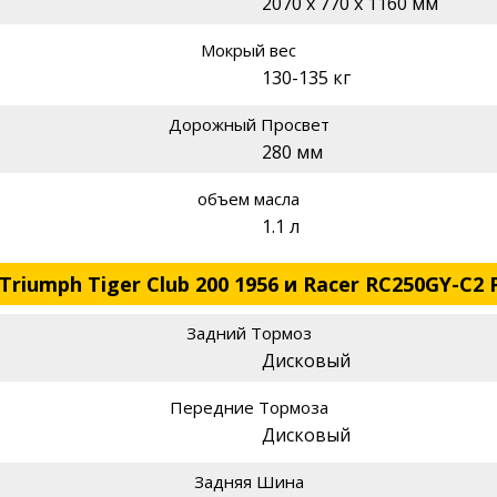
2070 x 770 x 1160 мм
Мокрый вес
130-135 кг
Дорожный Просвет
280 мм
объем масла
1.1 л
riumph Tiger Club 200 1956 и Racer RC250GY-C2 
Задний Тормоз
Дисковый
Передние Тормоза
Дисковый
Задняя Шина