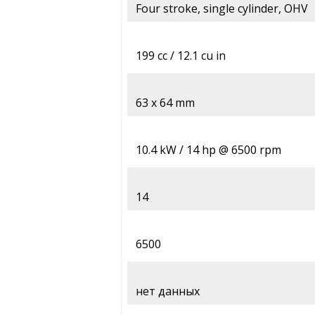
Four stroke, single cylinder, OHV
199 cc / 12.1 cu in
63 x 64 mm
10.4 kW / 14 hp @ 6500 rpm
14
6500
нет данных