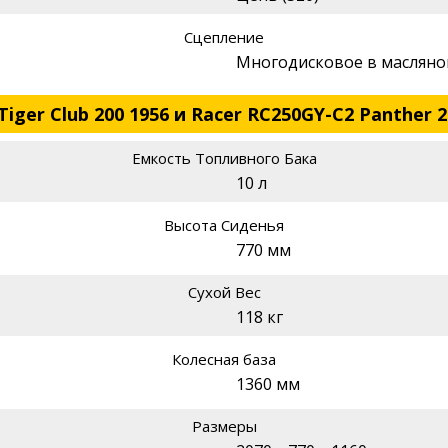
Сцепление
Многодисковое в масляно
iger Club 200 1956 и Racer RC250GY-C2 Panther 
Емкость Топливного Бака
10 л
Высота Сиденья
770 мм
Сухой Вес
118 кг
Колесная база
1360 мм
Размеры