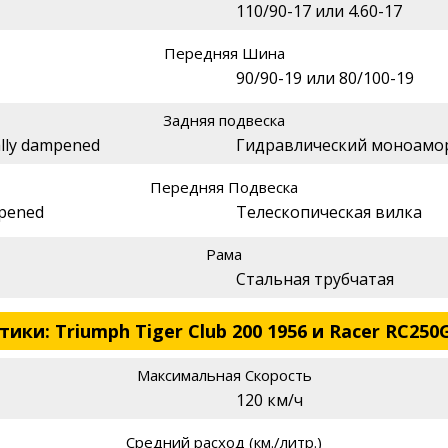
110/90-17 или 4.60-17
Передняя Шина
90/90-19 или 80/100-19
Задняя подвеска
ally dampened
Гидравлический моноамо
Передняя Подвеска
mpened
Телескопическая вилка
Рама
Стальная трубчатая
ки: Triumph Tiger Club 200 1956 и Racer RC250G
Максимальная Скорость
120 км/ч
Средний расход (км./литр.)