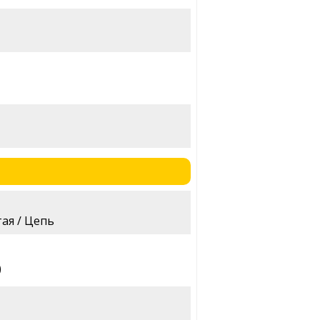
ая / Цепь
)