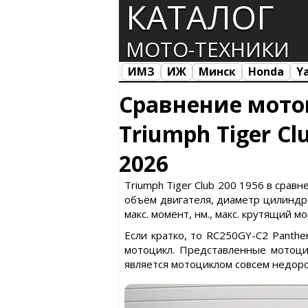
КАТАЛОГ
МОТО-ТЕХНИКИ
ИМЗ
ИЖ
Минск
Honda
Y
Все марки
Загрузка...
Сравнение мото
Triumph Tiger Cl
2026
Triumph Tiger Club 200 1956 в сравн
объём двигателя, диаметр цилиндра 
макс. момент, нм., макс. крутящий м
Если кратко, то RC250GY-C2 Panthe
мотоцикл. Представленные мотоци
является мотоциклом совсем недоро