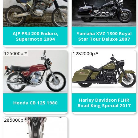
AJP PR4 200 Enduro,
Yamaha XVZ 1300 Royal
Supermoto 2004
Star Tour Deluxe 2007
125000р.*
1282000р.*
Harley Davidson FLHR
Honda CB 125 1980
Road King Special 2017
285000р.*