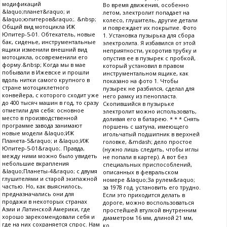
модификаций
Во время движения, особенно
&laquo;планет&raquo; и
летом, электролит попадает на
&laquo;юпитеров&raquo;. &nbsp;
колесо, глушитель, другие детали
Общий вид мотоцикла ИЖ
и повреждает их покрытие. Фото
Юпитер-5-01. Обтекатель, новые
1. Установка пузырька для сбора
бак, сиденье, инструментальные
электролита. Я избавился от этой
ящики изменили внешний вид
неприятности, укоротив трубку и
мотоцикла, осовременили его
опустив ее в пузырек с пробкой,
форму.&nbsp; Когда мы в мае
который установил в правом
побывали в Ижевске и прошли
инструментальном ящике, как
вдоль нитки самого крупного в
показано на фото 1. Чтобы
стране мотоциклетного
пузырек не разбился, сделал для
конвейера, с которого сходит уже
него рамку из пенопласта.
до 400 тысяч машин в год, то сразу
Скопившийся в пузырьке
отметили для себя: основное
электролит можно использовать,
место в производственной
доливая его в батарею. * * * Снять
программе завода занимают
поршень с шатуна, имеющего
новые модели &laquo;ИЖ
игольчатый подшипник в верхней
Планета-5&raquo; и &laquo;ИЖ
головке, &mdash; дело простое
Юпитер-5-01&raquo;. Правда,
(нужно лишь следить, чтобы иглы
между ними можно было увидеть
не попали в картер). А вот без
небольшие вкрапления
специальных приспособлений,
&laquo;Планеты-4&raquo; с двумя
описанных в февральском
глушителями и старой экипажной
номере &laquo;За рулем&raquo;
частью. Но, как выяснилось,
за 1978 год. установить его трудно.
предназначались они для
Если это приходится делать в
продажи в некоторых странах
дороге, можно воспользоваться
Азии и Латинской Америки, где
простейшей втулкой внутренним
хорошо зарекомендовали себя и
диаметром 16 мм, длиной 21 мм,
где на них сохраняется спрос. Нам
ко...