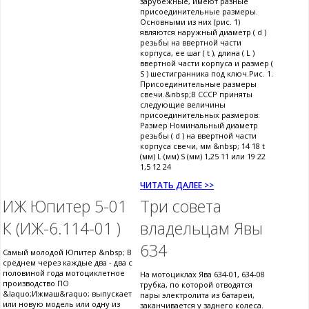
зарубежные, имеют разные
присоединительные размеры.
Основными из них (рис. 1)
являются наружный диаметр ( d )
резьбы на ввертной части
корпуса, ее шаг ( t ), длина ( L )
ввертной части корпуса и размер (
S ) шестигранника под ключ.Рис. 1.
Присоединительные размеры
свечи.&nbsp;В СССР приняты
следующие величины
присоединительных размеров:
Размер Номинальный диаметр
резьбы ( d ) на ввертной части
корпуса свечи, мм &nbsp; 14 18 t
(мм) L (мм) S (мм) 1,25 11 или 19 22
1,5 12 24
ЧИТАТЬ ДАЛЕЕ >>
ИЖ Юпитер 5-01
Три совета
К (ИЖ-6.114-01 )
владельцам Явы
634
Самый молодой Юпитер &nbsp; В
среднем через каждые два - два с
половиной года мотоциклетное
На мотоциклах Ява 634-01, 634-08
производство ПО
трубка, по которой отводятся
&laquo;Ижмаш&raquo; выпускает
пары электролита из батареи,
или новую модель или одну из
заканчивается у заднего колеса.