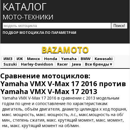
КАТАЛОГ
МОТО-ТЕХНИКИ
ПОДБОР МОТОЦИКЛА ПО ПАРАМЕТРАМ
BAZA
MOTO
ИМЗ
ИЖ
Минск
Honda
Yamaha
BMW
Kawasaki
Suzuki
Harley-Davidson
Racer
Jawa
Все бренды ▾
Все марки
Загрузка...
Сравнение мотоциклов:
Yamaha VMX V-Max 17 2016 против
Yamaha VMX V-Max 17 2013
Yamaha VMX V-Max 17 2016 в сравнении с 2013 модельным
годом по цене и сопоставление по характеристикам:
двигатель, объём двигателя, диаметр цилиндра х ход поршня,
макс. мощность, макс. мощность, л.с., макс.мощность на об/
мин., степень сжатия, макс. крутящий момент, макс. момент,
нм., макс. крутящий момент на об/мин.