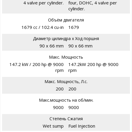
4 valve per cylinder.
four, DOHC, 4 valve per
cylinder.
Объём двигателя
1679 cc / 102.4 cu-in
1679
Диаметр цилиндра х Ход поршня
90 x 66 mm
90 x 66 mm
Макс. Мощность
147.2 kW / 200 hp @ 9000
147.2kW 200 hp @ 9000
rpm
rpm
Макс. Мощность, Л.с.
200
200
Макс.мощность на об/мин.
9000
9000
Степень Сжатия
Wet sump
Fuel Injection