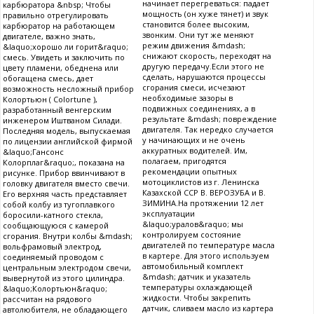
начинает перегреваться: падает
карбюратора &nbsp; Чтобы
мощность (он хуже тянет) и звук
правильно отрегулировать
становится более высоким,
карбюратор на работающем
звонким. Они тут же меняют
двигателе, важно знать,
режим движения &mdash;
&laquo;хорошо ли горит&raquo;
снижают скорость, переходят на
смесь. Увидеть и заключить по
другую передачу.Если этого не
цвету пламени, обеднена или
сделать, нарушаются процессы
обогащена смесь, дает
сгорания смеси, исчезают
возможность несложный прибор
необходимые зазоры в
Колортьюн ( Colortune ),
подвижных соединениях, а в
разработанный венгерским
результате &mdash; повреждение
инженером Иштваном Силади.
двигателя. Так нередко случается
Последняя модель, выпускаемая
у начинающих и не очень
по лицензии английской фирмой
аккуратных водителей. Им,
&laquo;Гансонс
полагаем, пригодятся
Колорплаг&raquo;, показана на
рекомендации опытных
рисунке. Прибор ввинчивают в
мотоциклистов из г. Ленинска
головку двигателя вместо свечи.
Казахской ССР В. ВЕРОЗУБА и В.
Его верхняя часть представляет
ЗИМИНА.На протяжении 12 лет
собой колбу из тугоплавкого
эксплуатации
боросили-катного стекла,
&laquo;уралов&raquo; мы
сообщающуюся с камерой
контролируем состояние
сгорания. Внутри колбы &mdash;
двигателей по температуре масла
вольфрамовый электрод,
в картере. Для этого используем
соединяемый проводом с
автомобильный комплект
центральным электродом свечи,
&mdash; датчик и указатель
вывернутой из этого цилиндра.
температуры охлаждающей
&laquo;Колортьюн&raquo;
жидкости. Чтобы закрепить
рассчитан на рядового
датчик, сливаем масло из картера
автолюбителя, не обладающего