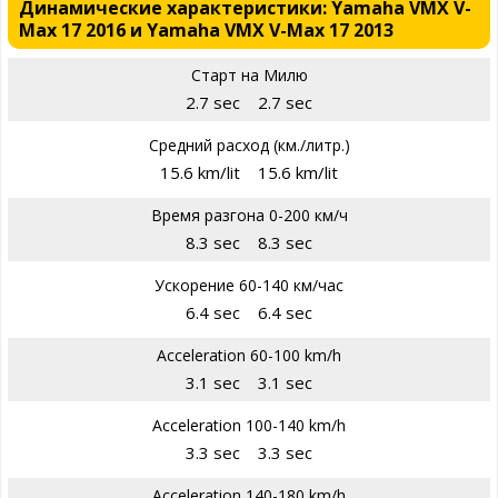
Динамические характеристики: Yamaha VMX V-
Max 17 2016 и Yamaha VMX V-Max 17 2013
Старт на Милю
2.7 sec
2.7 sec
Средний расход (км./литр.)
15.6 km/lit
15.6 km/lit
Время разгона 0-200 км/ч
8.3 sec
8.3 sec
Ускорение 60-140 км/час
6.4 sec
6.4 sec
Acceleration 60-100 km/h
3.1 sec
3.1 sec
Acceleration 100-140 km/h
3.3 sec
3.3 sec
Acceleration 140-180 km/h