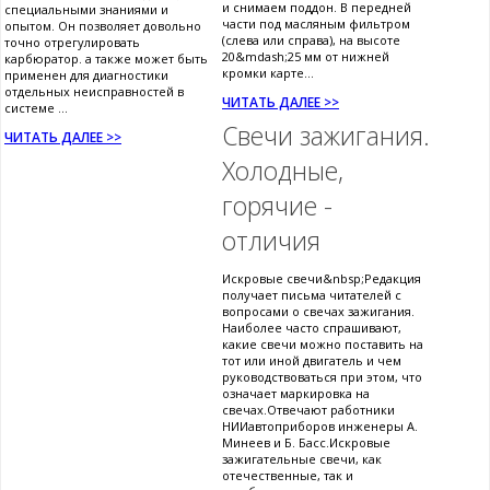
и снимаем поддон. В передней
специальными знаниями и
части под масляным фильтром
опытом. Он позволяет довольно
(слева или справа), на высоте
точно отрегулировать
20&mdash;25 мм от нижней
карбюратор. а также может быть
кромки карте...
применен для диагностики
отдельных неисправностей в
ЧИТАТЬ ДАЛЕЕ >>
системе ...
Свечи зажигания.
ЧИТАТЬ ДАЛЕЕ >>
Холодные,
горячие -
отличия
Искровые свечи&nbsp;Редакция
получает письма читателей с
вопросами о свечах зажигания.
Наиболее часто спрашивают,
какие свечи можно поставить на
тот или иной двигатель и чем
руководствоваться при этом, что
означает маркировка на
свечах.Отвечают работники
НИИавтоприборов инженеры А.
Минеев и Б. Басс.Искровые
зажигательные свечи, как
отечественные, так и