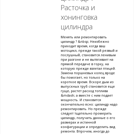
Расточка и
хонинговка
цилиндра
Менять или ремонтировать
цилиндр ? &nbsp; Неизбежно
приходит время, когда ваш
мотоцикл, прежде такой резвый и
послушный, становится ленивым
при разгоне и не вытягивает на
прямой передаче в горку, на
которую прежде взлетал птицей.
Замена поршневых колец вроде
бы помогает, но только на
короткое время. Вскоре дым из
выпускных труб становится еще
гуще, растет расход топлива
&mdash; а вместе с ним подает
мощность. И становится
окончательно ясно: цилиндр надо
ремонтировать. Но прежде
следует тщательно промерить
цилиндр, получить данные о его
размерах и истинной
конфигурации и определить вид
ремонта. Впрочем, иногда до