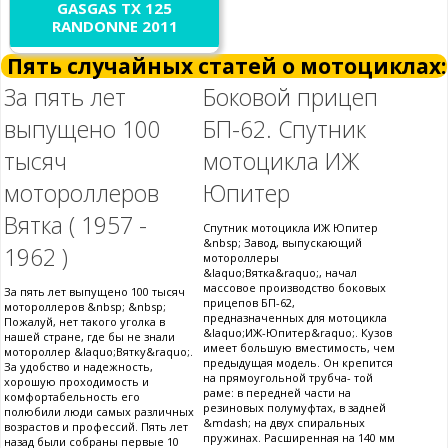
GASGAS TX 125
RANDONNE 2011
Пять случайных статей о мотоциклах:
За пять лет
Боковой прицеп
выпущено 100
БП-62. Спутник
тысяч
мотоцикла ИЖ
мотороллеров
Юпитер
Вятка ( 1957 -
Спутник мотоцикла ИЖ Юпитер
&nbsp; Завод, выпускающий
1962 )
мотороллеры
&laquo;Вятка&raquo;, начал
массовое производство боковых
За пять лет выпущено 100 тысяч
прицепов БП-62,
мотороллеров &nbsp; &nbsp;
предназначенных для мотоцикла
Пожалуй, нет такого уголка в
&laquo;ИЖ-Юпитер&raquo;. Кузов
нашей стране, где бы не знали
имеет большую вместимость, чем
мотороллер &laquo;Вятку&raquo;.
предыдущая модель. Он крепится
За удобство и надежность,
на прямоугольной трубча- той
хорошую проходимость и
раме: в передней части на
комфортабельность его
резиновых полумуфтах, в задней
полюбили люди самых различных
&mdash; на двух спиральных
возрастов и профессий. Пять лет
пружинах. Расширенная на 140 мм
назад были собраны первые 10