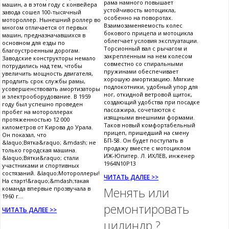
рама намного повышает
машин, а в этом году с конвейера
устойчивость мотоцикла,
завода сошел 100-тысячный
особенно на поворотах.
мотороллер. Нынешний роллер во
Взаимозаменяемость колес
многом отличается от первых
бокового прицепа и мотоцикла
машин, предназначавшихся в
облегчает условия эксплуатации.
основном для езды по
Торсионный вал с рычагом и
благоустроенным дорогам.
закрепленным на нем колесом
Заводские конструкторы немало
совместно со спиральными
потрудились над тем, чтобы
пружинами обеспечивает
увеличить мощность двигателя,
хорошую амортизацию. Мягкие
продлить срок службы рамы,
подлокотники, удобный упор для
усовершенствовать амортизаторы
ног, откидной ветровой щиток,
и электрооборудование. В 1959
создающий удобства при посадке
году был успешно проведен
пассажира, сочетаются с
пробег на мотороллерах
изящными внешними формами.
протяженностью 12 000
Таков новый комфортабельный
километров от Кирова до Урала.
прицеп, пришедший на смену
Он показал, что
БП-58. Он будет поступать в
&laquo;Вятка&raquo; &mdash; не
продажу вместе с мотоциклом
только городская машина.
ИЖ-Юпитер. Л. ИХЛЕВ, инженер
&laquo;Вятки&raquo; стали
1964N10P13
участниками и спортивных
состязаний. &laquo;Мотороллеры!
ЧИТАТЬ ДАЛЕЕ >>
На старт!&raquo;&mdash;такая
команда впервые прозвучала в
Менять или
1960 г...
ремонтировать
ЧИТАТЬ ДАЛЕЕ >>
цилиндр ?