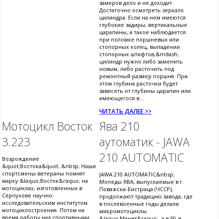
замеров дело и не доходит.
Достаточно осмотреть зеркало
цилиндра. Если на нем имеются
глубокие задиры, вертикальные
царапины, а такое наблюдается
при поломке поршневых или
стопорных колец, выпадении
стопорных штифтов,&mdash;
цилиндр нужно либо заменить
новым, либо расточить под
ремонтный размер поршня. При
этом глубина расточки будет
зависеть от глубины царапин или
имеющегося в...
ЧИТАТЬ ДАЛЕЕ >>
Мотоцикл Восток
Ява 210
3.223
аутоматик - JAWA
210 AUTOMATIC
Возрождение
&quot;Востока&quot; &nbsp; Наши
спортсмены-ветераны помнят
JAWA 210 AUTOMATIC&nbsp;
марку &laquo;Восток&raquo; на
Мопеды ЯВА, выпускаемые в г.
мотоциклах, изготовленных в
Поважска-Бистрица (ЧССР),
Серпухове научно-
продолжают традицию завода, где
исследовательским институтом
в послевоенные годы делали
мотоциклостроения. Потом на
микромотоциклы
время работы над спортивными
&laquo;Манет&raquo;, а в 50-е