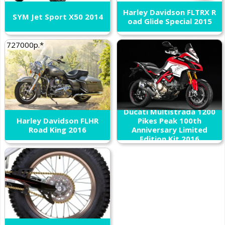
Harley Davidson FLTRX R
SYM Jet Sport X50 2014
oad Glide Special 2015
727000р.*
Ducati Multistrada 1200
Harley Davidson FLHR
Pikes Peak 100th
Road King 2016
Anniversary Limited
Edition Kit 2016