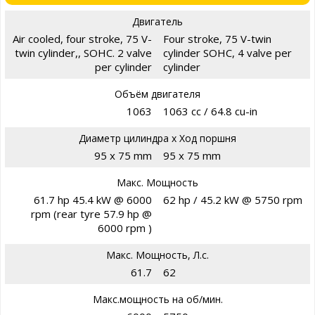
Двигатель
Air cooled, four stroke, 75 V-
Four stroke, 75 V-twin
twin cylinder,, SOHC. 2 valve
cylinder SOHC, 4 valve per
per cylinder
cylinder
Объём двигателя
1063
1063 cc / 64.8 cu-in
Диаметр цилиндра х Ход поршня
95 x 75 mm
95 x 75 mm
Макс. Мощность
61.7 hp 45.4 kW @ 6000
62 hp / 45.2 kW @ 5750 rpm
rpm (rear tyre 57.9 hp @
6000 rpm )
Макс. Мощность, Л.с.
61.7
62
Макс.мощность на об/мин.