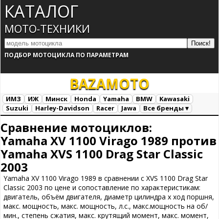
КАТАЛОГ
МОТО-ТЕХНИКИ
ПОДБОР МОТОЦИКЛА ПО ПАРАМЕТРАМ
BAZA
MOTO
ИМЗ
ИЖ
Минск
Honda
Yamaha
BMW
Kawasaki
Suzuki
Harley-Davidson
Racer
Jawa
Все бренды ▾
Все марки
Загрузка...
Сравнение мотоциклов:
Yamaha XV 1100 Virago 1989 против
Yamaha XVS 1100 Drag Star Classic
2003
Yamaha XV 1100 Virago 1989 в сравнении с XVS 1100 Drag Star
Classic 2003 по цене и сопоставление по характеристикам:
двигатель, объём двигателя, диаметр цилиндра х ход поршня,
макс. мощность, макс. мощность, л.с., макс.мощность на об/
мин., степень сжатия, макс. крутящий момент, макс. момент,