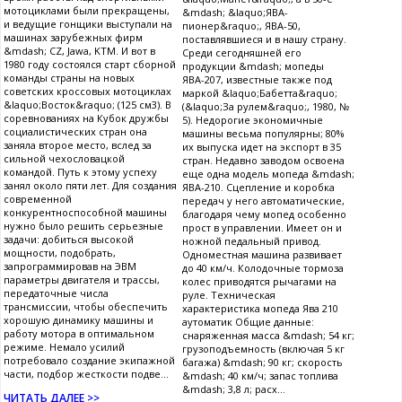
мотоциклами были прекращены,
&mdash; &laquo;ЯВА-
и ведущие гонщики выступали на
пионер&raquo;, ЯВА-50,
машинах зарубежных фирм
поставлявшиеся и в нашу страну.
&mdash; CZ, Jawa, KTM. И вот в
Среди сегодняшней его
1980 году состоялся старт сборной
продукции &mdash; мопеды
команды страны на новых
ЯВА-207, известные также под
советских кроссовых мотоциклах
маркой &laquo;Бабетта&raquo;
&laquo;Восток&raquo; (125 см3). В
(&laquo;За рулем&raquo;, 1980, №
соревнованиях на Кубок дружбы
5). Недорогие экономичные
социалистических стран она
машины весьма популярны; 80%
заняла второе место, вслед за
их выпуска идет на экспорт в 35
сильной чехословацкой
стран. Недавно заводом освоена
командой. Путь к этому успеху
еще одна модель мопеда &mdash;
занял около пяти лет. Для создания
ЯВА-210. Сцепление и коробка
современной
передач у него автоматические,
конкурентноспособной машины
благодаря чему мопед особенно
нужно было решить серьезные
прост в управлении. Имеет он и
задачи: добиться высокой
ножной педальный привод.
мощности, подобрать,
Одноместная машина развивает
запрограммировав на ЭВМ
до 40 км/ч. Колодочные тормоза
параметры двигателя и трассы,
колес приводятся рычагами на
передаточные числа
руле. Техническая
трансмиссии, чтобы обеспечить
характеристика мопеда Ява 210
хорошую динамику машины и
аутоматик Общие данные:
работу мотора в оптимальном
снаряженная масса &mdash; 54 кг;
режиме. Немало усилий
грузоподъемность (включая 5 кг
потребовало создание экипажной
багажа) &mdash; 90 кг; скорость
части, подбор жесткости подве...
&mdash; 40 км/ч; запас топлива
&mdash; 3,8 л; расх...
ЧИТАТЬ ДАЛЕЕ >>