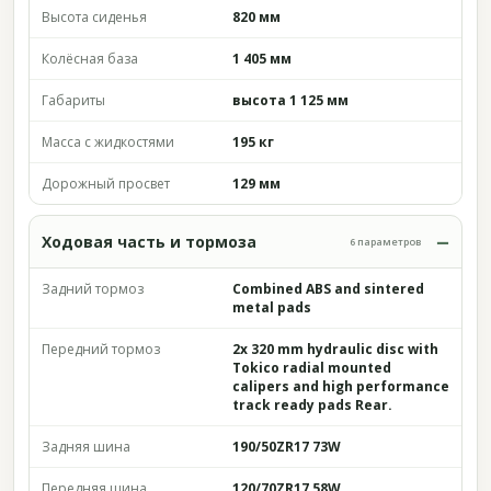
Высота сиденья
820 мм
Колёсная база
1 405 мм
Габариты
высота 1 125 мм
Масса с жидкостями
195 кг
Дорожный просвет
129 мм
Ходовая часть и тормоза
6 параметров
Задний тормоз
Combined ABS and sintered
metal pads
Передний тормоз
2x 320 mm hydraulic disc with
Tokico radial mounted
calipers and high performance
track ready pads Rear.
Задняя шина
190/50ZR17 73W
Передняя шина
120/70ZR17 58W