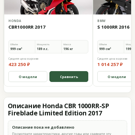
HONDA
BMW
CBR1000RR 2017
S 1000RR 2016
Объём
Мощность
Масса
Объём
Мощно
999 см³
189 л.с.
196 кг
999 см³
199 л.
Средняя цена в архиве
Средняя цена в архиве
423 250 ₽
1 014 257 ₽
О модели
Сравнить
О модели
Описание Honda CBR 1000RR-SP
Fireblade Limited Edition 2017
Описание пока не добавлено
Посмотрите характеристики, другие годы или сравните эту