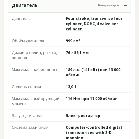
Двигатель
10 параметров
Двигатель
Four stroke, transverse four
cylinder, DOHC, 4 valve per
cylinder.
Объём двигателя
999 см³
Диаметр цилиндра × ход
76 × 55,1 мм
поршня
Максимальная мощность
189 л.с. (141 кВт) при 13 000
об/мин
Степень сжатия
13,0:1
Максимальный крутящий
116 Н·м при 11 000 об/мин
момент
Запуск двигателя
Электростартер
Система зажигания
Computer-controlled digital
transistorized with 3-D
mapping