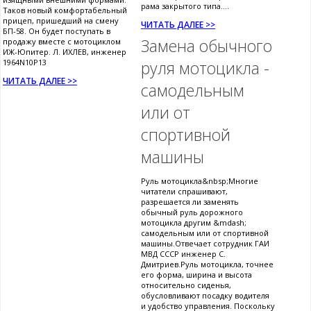
рама закрытого типа....
Таков новый комфортабельный
прицеп, пришедший на смену
ЧИТАТЬ ДАЛЕЕ >>
БП-58. Он будет поступать в
Замена обычного
продажу вместе с мотоциклом
ИЖ-Юпитер. Л. ИХЛЕВ, инженер
1964N10P13
руля мотоцикла -
ЧИТАТЬ ДАЛЕЕ >>
самодельным
или от
спортивной
машины
Руль мотоцикла&nbsp;Многие
читатели спрашивают,
разрешается ли заменять
обычный руль дорожного
мотоцикла другим &mdash;
самодельным или от спортивной
машины.Отвечает сотрудник ГАИ
МВД СССР инженер С.
Дмитриев.Руль мотоцикла, точнее
его форма, ширина и высота
относительно сиденья,
обусловливают посадку водителя
и удобство управления. Поскольку