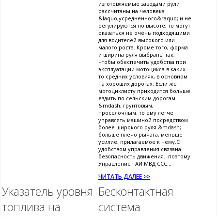
изготовляемые заводами рули
рассчитаны на человека
&laquo;усредненного&raquo; и не
регулируются по высоте, то могут
оказаться не очень подходящими
для водителей высокого или
малого роста. Кроме того, форма
и ширина руля выбраны так,
чтобы обеспечить удобства при
эксплуатации мотоцикла в каких-
то средних условиях, в основном
на хороших дорогах. Если же
мотоциклисту приходится больше
ездить по сельским дорогам
&mdash; грунтовым,
проселочным. то ему легче
управлять машиной посредством
более широкого руля &mdash;
больше плечо рычага, меньше
усилие, прилагаемое к нему.С
удобством управления связана
безопасность движения.. поэтому
Управление ГАИ МВД ССС...
ЧИТАТЬ ДАЛЕЕ >>
Указатель уровня
Бесконтактная
топлива на
система