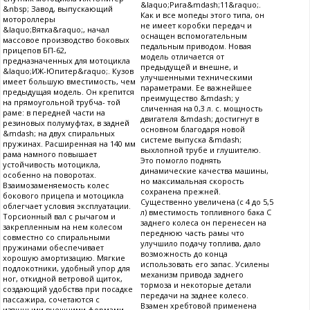
&laquo;Рига&mdash;11&raquo;.
&nbsp; Завод, выпускающий
Как и все мопеды этого типа, он
мотороллеры
не имеет коробки передач и
&laquo;Вятка&raquo;, начал
оснащен вспомогательным
массовое производство боковых
педальным приводом. Новая
прицепов БП-62,
модель отличается от
предназначенных для мотоцикла
предыдущей и внешне, и
&laquo;ИЖ-Юпитер&raquo;. Кузов
улучшенными техническими
имеет большую вместимость, чем
параметрами. Ее важнейшее
предыдущая модель. Он крепится
преимущество &mdash; у
на прямоугольной трубча- той
сличенная на 0,3 л. с. мощность
раме: в передней части на
двигателя &mdash; достигнут в
резиновых полумуфтах, в задней
основном благодаря новой
&mdash; на двух спиральных
системе выпуска &mdash;
пружинах. Расширенная на 140 мм
выхлопной трубе и глушителю.
рама намного повышает
Это помогло поднять
устойчивость мотоцикла,
динамические качества машины,
особенно на поворотах.
но максимальная скорость
Взаимозаменяемость колес
сохранена прежней.
бокового прицепа и мотоцикла
Существенно увеличена (с 4 до 5,5
облегчает условия эксплуатации.
л) вместимость топливного бака С
Торсионный вал с рычагом и
заднего колеса он перенесен на
закрепленным на нем колесом
переднюю часть рамы что
совместно со спиральными
улучшило подачу топлива, дало
пружинами обеспечивает
возможность до конца
хорошую амортизацию. Мягкие
использовать его запас. Усилены
подлокотники, удобный упор для
механизм привода заднего
ног, откидной ветровой щиток,
тормоза и некоторые детали
создающий удобства при посадке
передачи на заднее колесо.
пассажира, сочетаются с
Взамен хребтовой применена
изящными внешними формами.