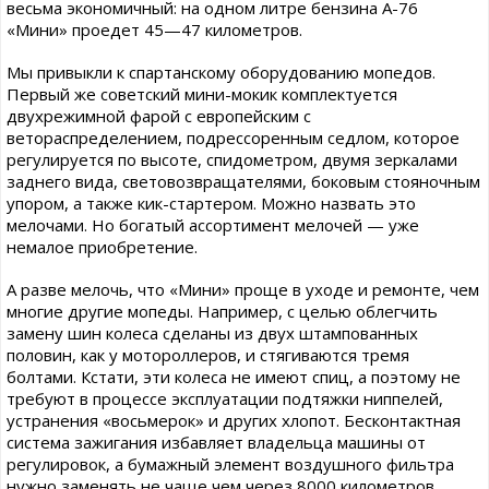
весьма экономичный: на одном литре бензина А-76
«Мини» проедет 45—47 километров.
Мы привыкли к спартанскому оборудованию мопедов.
Первый же советский мини-мокик комплектуется
двухрежимной фарой с европейским с
ветораспределением, подрессоренным седлом, которое
регулируется по высоте, спидометром, двумя зеркалами
заднего вида, световозвращателями, боковым стояночным
упором, а также кик-стартером. Можно назвать это
мелочами. Но богатый ассортимент мелочей — уже
немалое приобретение.
А разве мелочь, что «Мини» проще в уходе и ремонте, чем
многие другие мопеды. Например, с целью облегчить
замену шин колеса сделаны из двух штампованных
половин, как у мотороллеров, и стягиваются тремя
болтами. Кстати, эти колеса не имеют спиц, а поэтому не
требуют в процессе эксплуатации подтяжки ниппелей,
устранения «восьмерок» и других хлопот. Бесконтактная
система зажигания избавляет владельца машины от
регулировок, а бумажный элемент воздушного фильтра
нужно заменять не чаще чем через 8000 километров.