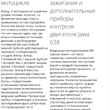
мотоцикле
зажигания и
дополнительные
&nbsp; У мотоцикла нет указателя
уровня топлива. Конечно, со
приборы
временем приходит опыт и
привыкаешь на глаз определять
контроля
более или менее точно, сколько
его осталось в баке. Но я решил,
двигателя Jawa
что нет смысла гадать там, где
можно пользоваться точными
638
данными, и дооборудовал
топливный бак простейшей
мерной трубкой, действующей на
Владельцы мотоциклов Jawa 638
принципе сообщающихся
хорошо знают, что такое
сосудов. &nbsp; &nbsp;
«характер» штатной контактной
Топливный бак с мерной трубкой:
системы зажигания. Эта система,
1 &mdash; бак; 2 &mdash; мерная
верой и правдой служившая на
трубка; 3 &mdash; поворотный
многих мотоциклах прошлого, со
угольник. &nbsp;В баке (см.
временем начинает
рисунок) сверлим два отверстия
преподносить неприятные
по диаметру полых болтов (такие
сюрпризы. Контакты прерывателя
болты с поворотными
имеют привычку гореть «в дым»
угольниками применяются в
за считанные версты пробега.
гидросистемах всевозможных
Даже если их удается уберечь от
механизмов); стыки уплотняем
нагара, выставленные с
медными шайбами. Прозрачную
ювелирной точностью зазоры
трубку, соединяющую угольники,
спустя пару дней эксплуатации
прокладываем вдоль ребра бака,
«уплывают» от положенных
что предохраняет ее от
размеров. Разрядники свечей