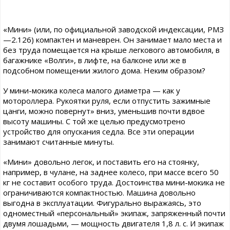
«Мини» (или, по официальной заводской индексации, РМЗ
—2.126) компактен и маневрен. Он занимает мало места и
без труда помещается на крыше легкового автомобиля, в
багажнике «Волги», в лифте, на балконе или же в
подсобном помещении жилого дома. Неким образом?
У мини-мокика колеса малого диаметра — как у
мотороллера. Рукоятки руля, если отпустить зажимные
цанги, можно повернут» вниз, уменьшив почти вдвое
высоту машины. С той же целью предусмотрено
устройство для опускания седла. Все эти операции
занимают считанные минуты.
«Мини» довольно легок, и поставить его на стоянку,
например, в чулане, на заднее колесо, при массе всего 50
кг не составит особого труда. Достоинства мини-мокика не
ограничиваются компактностью. Машина довольно
выгодна в эксплуатации. Фигурально выражаясь, это
одноместный «персональный» экипаж, запряженный почти
двумя лошадьми, — мощность двигателя 1,8 л. с. И экипаж