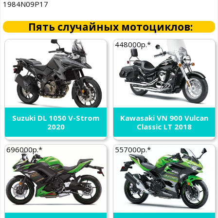
1984N09P17
Пять случайных мотоциклов:
448000р.*
Suzuki DL 1050 V-Strom
Kawasaki VN 900 Vulcan
2020
Classic LT 2018
696000р.*
557000р.*