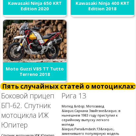
Kawasaki Ninja 650 KRT
Kawasaki Ninja 400 KRT
Edition 2020
Edition 2018
Moto Guzzi V85 TT Tutto
Terreno 2018
Пять случайных статей о мотоциклах:
Боковой прицеп
Рига 13
БП-62. Спутник
Мопед &nbsp; Мотозавод
&laquo;Саркана Звайгзне&raquo; в
мотоцикла ИЖ
нынешнем 1983 году приступил к
серийному выпуску легкого
Юпитер
мопеда
&laquo;Рига&mdash;13&raquo;,
заменившего популярную модель
Спутник мотоцикла ИЖ Юпитер