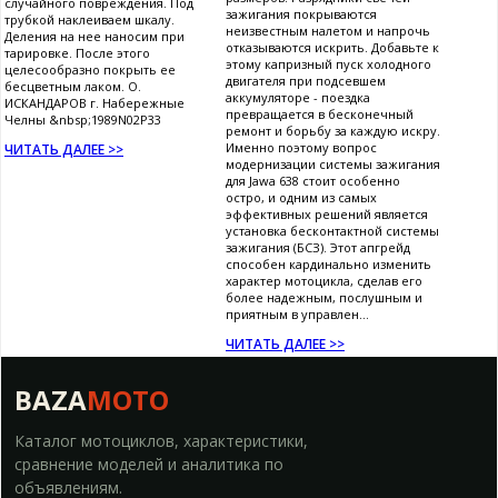
случайного повреждения. Под
зажигания покрываются
трубкой наклеиваем шкалу.
неизвестным налетом и напрочь
Деления на нее наносим при
отказываются искрить. Добавьте к
тарировке. После этого
этому капризный пуск холодного
целесообразно покрыть ее
двигателя при подсевшем
бесцветным лаком. О.
аккумуляторе - поездка
ИСКАНДАРОВ г. Набережные
превращается в бесконечный
Челны &nbsp;1989N02P33
ремонт и борьбу за каждую искру.
Именно поэтому вопрос
ЧИТАТЬ ДАЛЕЕ >>
модернизации системы зажигания
для Jawa 638 стоит особенно
остро, и одним из самых
эффективных решений является
установка бесконтактной системы
зажигания (БСЗ). Этот апгрейд
способен кардинально изменить
характер мотоцикла, сделав его
более надежным, послушным и
приятным в управлен...
ЧИТАТЬ ДАЛЕЕ >>
BAZA
MOTO
Каталог мотоциклов, характеристики,
сравнение моделей и аналитика по
объявлениям.