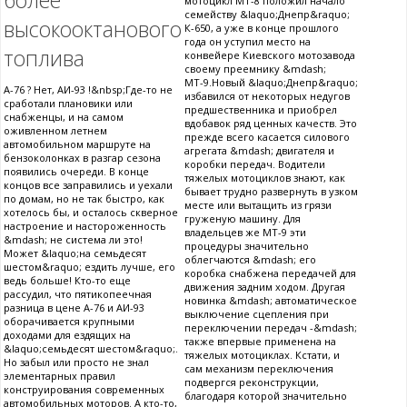
более
мотоцикл МТ-8 положил начало
семейству &laquo;Днепр&raquo;
высокооктанового
К-650, а уже в конце прошлого
года он уступил место на
топлива
конвейере Киевского мотозавода
своему преемнику &mdash;
МТ-9.Новый &laquo;Днепр&raquo;
А-76 ? Нет, АИ-93 !&nbsp;Где-то не
избавился от некоторых недугов
сработали плановики или
предшественника и приобрел
снабженцы, и на самом
вдобавок ряд ценных качеств. Это
оживленном летнем
прежде всего касается силового
автомобильном маршруте на
агрегата &mdash; двигателя и
бензоколонках в разгар сезона
коробки передач. Водители
появились очереди. В конце
тяжелых мотоциклов знают, как
концов все заправились и уехали
бывает трудно развернуть в узком
по домам, но не так быстро, как
месте или вытащить из грязи
хотелось бы, и осталось скверное
груженую машину. Для
настроение и настороженность
владельцев же МТ-9 эти
&mdash; не система ли это!
процедуры значительно
Может &laquo;на семьдесят
облегчаются &mdash; его
шестом&raquo; ездить лучше, его
коробка снабжена передачей для
ведь больше! Кто-то еще
движения задним ходом. Другая
рассудил, что пятикопеечная
новинка &mdash; автоматическое
разница в цене А-76 и АИ-93
выключение сцепления при
оборачивается крупными
переключении передач -&mdash;
доходами для ездящих на
также впервые применена на
&laquo;семьдесят шестом&raquo;.
тяжелых мотоциклах. Кстати, и
Но забыл или просто не знал
сам механизм переключения
элементарных правил
подвергся реконструкции,
конструирования современных
благодаря которой значительно
автомобильных моторов. А кто-то,