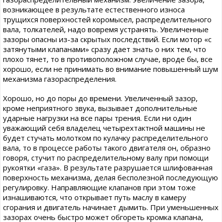
возникающее в результате естественного износа
трущихся поверхностей коромысел, распределительного
вала, толкателей, надо вовремя устранять. Увеличенные
зазоры опасны из-за скрытых последствий. Если мотор «с
затянутыми клапанами» сразу дает знать о них тем, что
плохо тянет, то в противоположном случае, вроде бы, все
хорошо, если не принимать во внимание повышенный шум
механизма газораспределения.
Хорошо, но до поры до времени. Увеличенный зазор,
кроме неприятного звука, вызывает дополнительные
ударные нагрузки на все пары трения. Если ни один
уважающий себя владелец четырехтактной машины не
будет стучать молотком по кулачку распределительного
вала, то в процессе работы такого двигателя он, образно
говоря, стучит по распределительному валу при помощи
рукоятки «газа». В результате разрушается шлифованная
поверхность механизма, делая бесполезной последующую
регулировку. Направляющие клапанов при этом тоже
изнашиваются, что открывает путь маслу в камеру
сгорания и двигатель начинает дымить. При уменьшенных
зазорах очень быстро может обгореть кромка клапана,