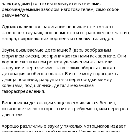
электродами (то что вы пользуетесь свечами,
рекомендуемыми заводом-изготовителем, само собой
разумеется).
Однако калильное зажигание возникает не только в
названных случаях, оно возможно и от раскаленных частиц
нагара, покрывающих поршень и головку цилиндра.
Звуки, вызываемые детонацией (взрывообразным
сгоранием смеси), воспринимаются нами как звонкие. Они
хорошо слышны при резком увеличении «газа» или
нагрузки и неразличимы на высоких оборотах, когда
детонация особенно опасна. В итоге могут прогореть
днища поршней, разрушиться перегородки между
кольцами, подшипники, детали механизма
газораспределения.
Виновником детонации чаще всего является бензин,
октановое число которого ниже требуемого, или перегрев
двигателя.
Хорошо различимые звуки у тяжелых мотоциклов издает
газораспределительный механизм. Увеличение зазора,