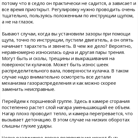
потому что в седло он практически не садится, а зависает и
все время приоткрыт. Регулировку нужно проводить очень
тщательно, пользуясь положенным по инструкции щупом,
а не на глазок.
Бывают случаи, когда вы установили зазоры при помощи
щупа, точно по инструкции, пустили двигатель, а он опять
начинает тарахтеть и звенеть. В чем же дело? Вероятно,
неравномерно износилась одна и другая пары трения.
Могут быть и сколы, трещины и выкрашивания на
поверхности кулачков. Может быть износ шеек
распределительного вала, поверхности кулачка. В таком
случае надо внимательно осмотреть все детали
механизма газораспределения и как можно скорее
заменить неисправные.
Перейдем к поршневой группе. Здесь в камере сгорания
постепенно растет слой нагара уменьшающий ее объем.
Нагар плохо проводит тепло, и камера перегревается, что
вызывает детонацию. В этом случае на низких оборотах
слышны глухие удары.
Четко различимое легкое позвякивание может быть