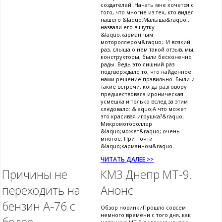
создателей. Начать мне хочется с
того, что многие из тех, кто видел
нашего &laquo;Малыша&raquo;,
назвали его в шутку
&laquo;карманным
мотороллером&raquo;. И всякий
раз, слыша о нем такой отзыв, мы,
конструкторы, были бесконечно
рады. Ведь это лишний раз
подтверждало то, что найденное
нами решение правильно. Были и
такие встречи, когда разговору
предшествовала ироническая
усмешка и только вслед за этим
следовало: &laquo;А что может
это красивая игрушка?&raquo;
Микромотороллер
&laquo;может&raquo; очень
многое. При почти
&laquo;карманном&raquo...
ЧИТАТЬ ДАЛЕЕ >>
Причины не
КМЗ Днепр МТ-9.
переходить на
Анонс
бензин А-76 с
Обзор новинкиПрошло совсем
немного времени с того дня, как