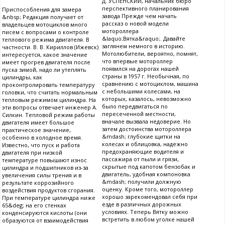
Д. УСПЕНСКИЙ, начальник бюро
перспективного планирования
Приспособления для замера
завода Прежде чем начать
&nbsp; Редакция получает от
рассказ о новой модели
владельцев мотоциклов много
мотороллера
писем с вопросами о контроле
&laquo;Вятка&raquo;. Давайте
теплового режима двигателя. В
заглянем немного в историю.
частности. В. В. Кириллов (Ижевск)
Мотолюбители, вероятно, помнят,
интересуется, какое значение
что впервые мотороллер
имеет прогрев двигателя после
появился на дорогах нашей
пуска зимой, надо ли утеплять
страны в 1957 г. Необычная, по
цилиндры, как
сравнению с мотоциклом, машина
проконтролировать температуру
с небольшими колесами, на
головки, что считать нормальным
которых, казалось, невозможно
тепловым режимом цилиндра. На
было передвигаться по
эти вопросы отвечает инженер А.
пересеченной местности,
Силкин. Тепловой режим работы
вначале вызвала недоверие. Но
двигателя имеет большое
затем достоинства мотороллера
практическое значение,
&mdash; глубокие щитки на
особенно в холодное время.
колесах и облицовка, надежно
Известно, что пуск и работа
предохраняющие водителя и
двигателя при низкой
пассажира от пыли и грязи,
температуре повышают износ
скрытые под капотом бензобак и
цилиндра и подшипников из-за
двигатель, удобная компоновка
увеличения силы трения и в
&mdash; получили должную
результате коррозийного
оценку. Кроме того, мотороллер
воздействия продуктов сгорания.
хорошо зарекомендовал себя при
При температуре цилиндра ниже
езде в различных дорожных
65&deg; на его стенках
условиях. Теперь Вятку можно
конденсируются кислоты (они
встретить в любом уголке нашей
образуются от взаимодействия