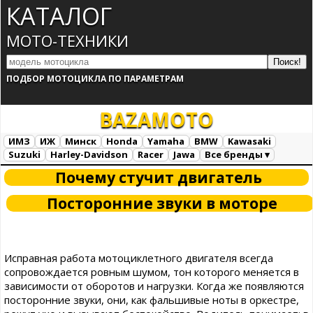
КАТАЛОГ
МОТО-ТЕХНИКИ
ПОДБОР МОТОЦИКЛА ПО ПАРАМЕТРАМ
BAZA
MOTO
ИМЗ
ИЖ
Минск
Honda
Yamaha
BMW
Kawasaki
Suzuki
Harley-Davidson
Racer
Jawa
Все бренды ▾
Все марки
Загрузка...
Почему стучит двигатель
Посторонние звуки в моторе
Исправная работа мотоциклетного двигателя всегда
сопровождается ровным шумом, тон которого меняется в
зависимости от оборотов и нагрузки. Когда же появляются
посторонние звуки, они, как фальшивые ноты в оркестре,