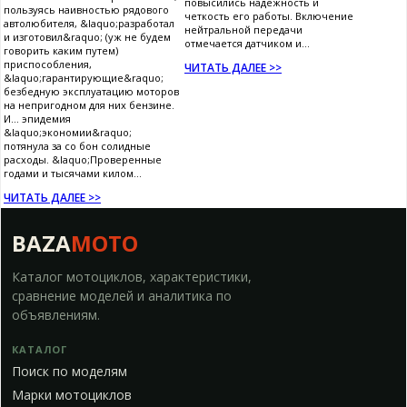
повысились надежность и
пользуясь наивностью рядового
четкость его работы. Включение
автолюбителя, &laquo;разработал
нейтральной передачи
и изготовил&raquo; (уж не будем
отмечается датчиком и...
говорить каким путем)
приспособления,
ЧИТАТЬ ДАЛЕЕ >>
&laquo;гарантирующие&raquo;
безбедную эксплуатацию моторов
на непригодном для них бензине.
И... эпидемия
&laquo;экономии&raquo;
потянула за со бон солидные
расходы. &laquo;Проверенные
годами и тысячами килом...
ЧИТАТЬ ДАЛЕЕ >>
BAZA
MOTO
Каталог мотоциклов, характеристики,
сравнение моделей и аналитика по
объявлениям.
КАТАЛОГ
Поиск по моделям
Марки мотоциклов