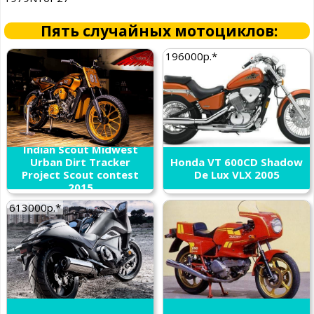
Пять случайных мотоциклов:
196000р.*
Indian Scout Midwest
Urban Dirt Tracker
Honda VT 600CD Shadow
Project Scout contest
De Lux VLX 2005
2015
613000р.*