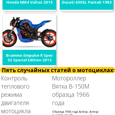
Honda NM4 Vultus 2015
Ducati 650SL Pantah 1983
Brammo Empulse R Spec
32 Special Edition 2013
Пять случайных статей о мотоциклах:
Контроль
Мотороллер
теплового
Вятка В-150М
режима
образца 1966
двигателя
года
мотоцикла
Образца 1966 года &nbsp; &nbsp;