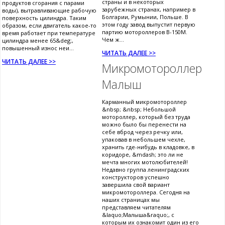
страны и в некоторых
продуктов сгорания с парами
зарубежных странах, например в
воды), вытравливающие рабочую
Болгарии, Румынии, Польше. В
поверхность цилиндра. Таким
этом году завод выпустит первую
образом, если двигатель какое-то
партию мотороллеров В-150М.
время работает при температуре
Чем ж...
цилиндра менее 65&deg;,
повышенный износ неи...
ЧИТАТЬ ДАЛЕЕ >>
ЧИТАТЬ ДАЛЕЕ >>
Микромотороллер
Малыш
Карманный микромотороллер
&nbsp; &nbsp; Небольшой
мотороллер, который без труда
можно было бы перенести на
себе вброд через речку или,
упаковав в небольшем чехле,
хранить где-нибудь в кладовке, в
коридоре, &mdash; это ли не
мечта многих мотолюбителей!
Недавно группа ленинградских
конструкторов успешно
завершила свой вариант
микромотороллера. Сегодня на
наших страницах мы
представляем читателям
&laquo;Малыша&raquo;, с
которым их ознакомит один из его