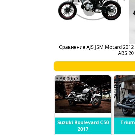
Сравнение AJS JSM Motard 201
ABS 20
379000р.*
Suzuki Boulevard C50
Trium
2017