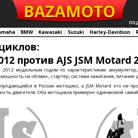
BAZA
MOTO
ПО
amaha
BMW
Kawasaki
Suzuki
Harley-Davidson
циклов:
012 против AJS JSM Motard 
с 2012 модельным годом по характеристикам: аккумулятор, 
с.мощность на об/мин., стартер, система зажигания, питание 
е продающийся в России мотоцикл, а JSM Motard это не п
сть двигателя. Оба мотоцикла примерно одинаковой самой 