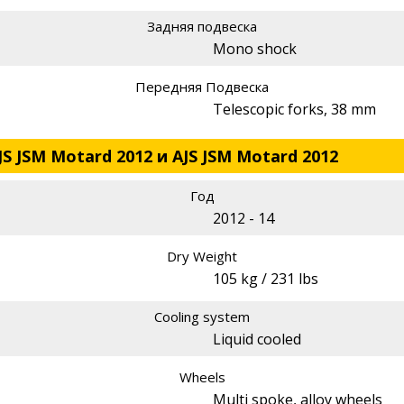
Задняя подвеска
Mono shock
Передняя Подвеска
Telescopic forks, 38 mm
S JSM Motard 2012 и AJS JSM Motard 2012
Год
2012 - 14
Dry Weight
105 kg / 231 lbs
Cooling system
Liquid cooled
Wheels
Multi spoke, alloy wheels