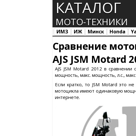
КАТАЛОГ
МОТО-ТЕХНИКИ
ИМЗ
ИЖ
Минск
Honda
Y
Все марки
Загрузка...
Сравнение мото
AJS JSM Motard 2
AJS JSM Motard 2012 в сравнении 
мощность, макс. мощность, л.с., мак
Если кратко, то JSM Motard это н
мотоцикла имеют одинаковую мощно
интернете.