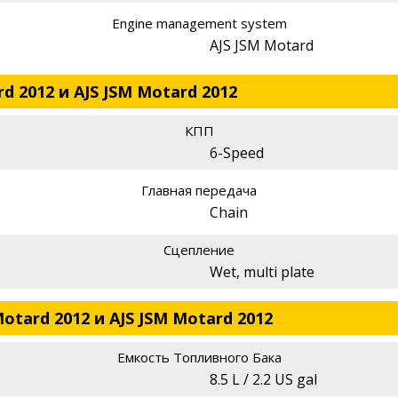
Engine management system
AJS JSM Motard
d 2012 и AJS JSM Motard 2012
КПП
6-Speed
Главная передача
Chain
Сцепление
Wet, multi plate
otard 2012 и AJS JSM Motard 2012
Емкость Топливного Бака
8.5 L / 2.2 US gal