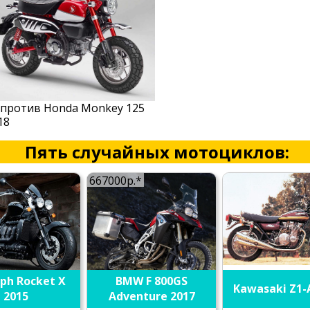
2 против Honda Monkey 125
18
Пять случайных мотоциклов:
667000р.*
ph Rocket X
BMW F 800GS
Kawasaki Z1-
2015
Adventure 2017