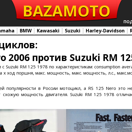
BAZA
MOTO
ПО
amaha
BMW
Kawasaki
Suzuki
Harley-Davidson
циклов:
ero 2006 против Suzuki RM 12
 с Suzuki RM 125 1978 по характеристикам: consumption averag
х ход поршня, макс. мощность, макс. мощность, л.с., макс.м
ей популярности в России мотоцикл, а RS 125 Nero это 
схожую мощность двигателя. Suzuki RM 125 1978 отличае