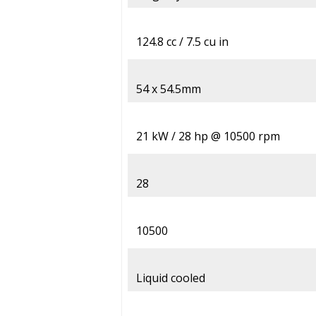
124.8 cc / 7.5 cu in
54 x 54.5mm
21 kW / 28 hp @ 10500 rpm
28
10500
Liquid cooled