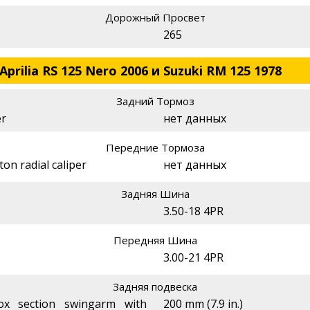
Дорожный Просвет
265
prilia RS 125 Nero 2006 и Suzuki RM 125 1978
Задний Тормоз
er
нет данных
Передние Тормоза
ton radial caliper
нет данных
Задняя Шина
3.50-18 4PR
Передняя Шина
3.00-21 4PR
Задняя подвеска
ox section swingarm with
200 mm (7.9 in.)