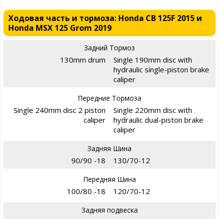
Ходовая часть и тормоза: Honda CB 125F 2015 и
Honda MSX 125 Grom 2019
Задний Тормоз
130mm drum
Single 190mm disc with
hydraulic single-piston brake
caliper
Передние Тормоза
Single 240mm disc 2 piston
Single 220mm disc with
caliper
hydraulic dual-piston brake
caliper
Задняя Шина
90/90 -18
130/70-12
Передняя Шина
100/80 -18
120/70-12
Задняя подвеска