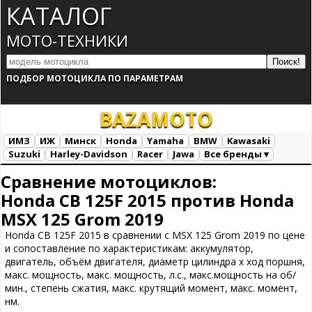
КАТАЛОГ
МОТО-ТЕХНИКИ
ПОДБОР МОТОЦИКЛА ПО ПАРАМЕТРАМ
BAZA
MOTO
ИМЗ
ИЖ
Минск
Honda
Yamaha
BMW
Kawasaki
Suzuki
Harley-Davidson
Racer
Jawa
Все бренды ▾
Все марки
Загрузка...
Сравнение мотоциклов:
Honda CB 125F 2015 против Honda
MSX 125 Grom 2019
Honda CB 125F 2015 в сравнении с MSX 125 Grom 2019 по цене
и сопоставление по характеристикам: аккумулятор,
двигатель, объём двигателя, диаметр цилиндра х ход поршня,
макс. мощность, макс. мощность, л.с., макс.мощность на об/
мин., степень сжатия, макс. крутящий момент, макс. момент,
нм.