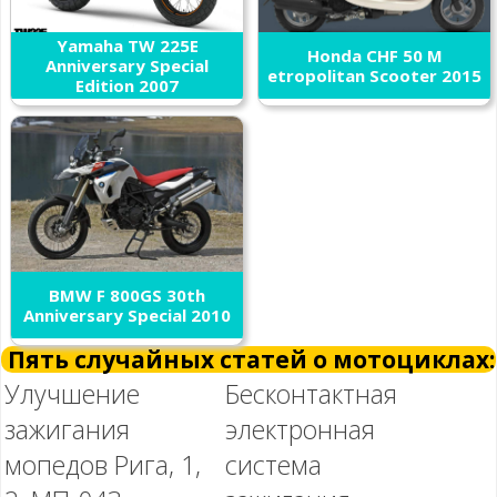
Yamaha TW 225E
Honda CHF 50 M
Anniversary Special
etropolitan Scooter 2015
Edition 2007
BMW F 800GS 30th
Anniversary Special 2010
Пять случайных статей о мотоциклах:
Улучшение
Бесконтактная
зажигания
электронная
мопедов Рига, 1,
система