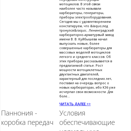
мотоциклов. В этой связи
наиболее часто называли
карбюраторы, генераторы,
приборы электрооборудования.
Сегодня мы с удовлетворением
констатируем, что &laquo;лед
тронулся&raquo;. Ленинградский
карбюраторно-арматурвый завод
имени В. В. Куйбышева начал
выпускать новые, более
совершенные карбюраторы для
массовых моделей мотоциклов
легкого и среднего классов. Об
этих приборах рассказывается в
предлагаемой статье. Рост
мощности мотоциклетных
двухтактных двигателей,
характерный для последних лет,
поставил на очередь вопрос о
новых карбюраторах, ибо К36 уже
исчерпал свои возможности. Для
боле...
ЧИТАТЬ ДАЛЕЕ >>
Паннония -
Условия
коробка передач
обеспечивающие