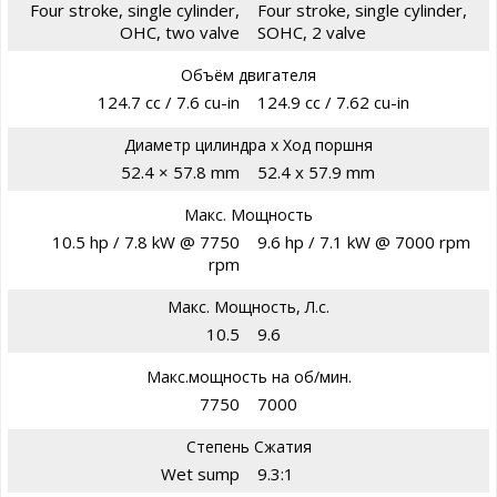
Four stroke, single cylinder,
Four stroke, single cylinder,
OHC, two valve
SOHC, 2 valve
Объём двигателя
124.7 cc / 7.6 cu-in
124.9 cc / 7.62 cu-in
Диаметр цилиндра х Ход поршня
52.4 × 57.8 mm
52.4 x 57.9 mm
Макс. Мощность
10.5 hp / 7.8 kW @ 7750
9.6 hp / 7.1 kW @ 7000 rpm
rpm
Макс. Мощность, Л.с.
10.5
9.6
Макс.мощность на об/мин.
7750
7000
Степень Сжатия
Wet sump
9.3:1