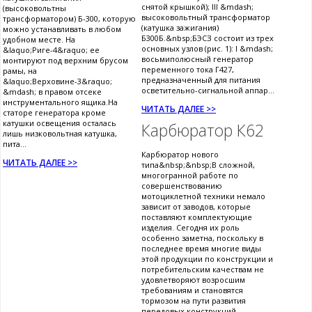
снятой крышкой); III &mdash;
(высоковольтны
высоковольтный трансформатор
трансформатором) Б-300, которую
(катушка зажигания)
можно устанавливать в любом
Б300Б.&nbsp;БЭСЗ состоит из трех
удобном месте. На
основных узлов (рис. 1): I &mdash;
&laquo;Риге-4&raquo; ее
восьмиполюсный генератор
монтируют под верхним брусом
переменного тока Г427,
рамы, на
предназначенный для питания
&laquo;Верховине-3&raquo;
осветительно-сигнальной аппар...
&mdash; в правом отсеке
инструментального ящика.На
ЧИТАТЬ ДАЛЕЕ >>
статоре генератора кроме
катушки освещения осталась
Карбюратор К62
лишь низковольтная катушка,
пита...
Карбюратор нового
ЧИТАТЬ ДАЛЕЕ >>
типа&nbsp;&nbsp;В сложной,
многогранной работе по
совершенствованию
мотоциклетной техники немало
зависит от заводов, которые
поставляют комплектующие
изделия. Сегодня их роль
особенно заметна, поскольку в
последнее время многие виды
этой продукции по конструкции и
потребительским качествам не
удовлетворяют возросшим
требованиям и становятся
тормозом на пути развития
передовых конструкций