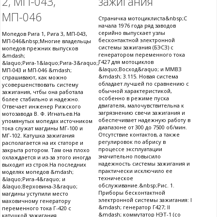
2, МП-043,
зажигания
МП-046
Страничка мотоциклиста&nbsp;С
начала 1976 года ряд заводов
серийно выпускает узлы
Мопедов Рига 1, Рига 3, МП-043,
бесконтактной электронной
МП-046&nbsp;Многие владельцы
системы зажигания (БЭСЗ) с
мопедов прежних выпусков
генератором переменного тока
&mdash;
Г427 для мотоциклов
&laquo;Рига-1&laquo;Рига-3&raquo;,
&laquo;Восход&raquo; и ММВЗ
МП-043 и МП-046 &mdash;
&mdash; 3.115. Новая система
спрашивают, как можно
обладает лучшей по сравнению с
усовершенствовать систему
обычной характеристикой,
зажигания, чтбы она работала
особенно в режиме пуска
более стабильно и надежно.
двигателя, малочувствительна к
Отвечает инженер Рижского
загрязнению свечи зажигания и
мотозавода В. Ф. Игнатьев.На
обеспечивает надежную работу в
упомянутых мопедах источником
диапазоне от 300 до 7500 об/мин.
тока служат магдины МГ-100 и
Отсутствие контактов, а также
МГ-102. Катушка зажигания
регулировок по абрису в
располагается на их статоре и
процессе эксплуатации
закрыта ротором. Там она плохо
значительно повысило
охлаждается и из-за этого иногда
надежность системы зажигания и
выходит из строя.На последних
практически исключило ее
моделях мопедов &mdash;
техническое
&laquo;Рига-4&raquo; и
обслуживание.&nbsp;Рис. 1.
&laquo;Верховина-3&raquo;
Приборы бесконтактной
магдины уступили место
электронной системы зажигания: I
маховичному генератору
&mdash; генератор Г427; II
переменного тока Г-420 с
&mdash; коммутатор НЭТ-1 (со
катушкой зажигания