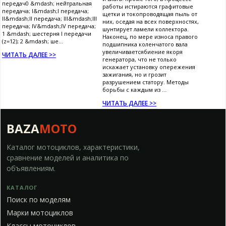
передач0 &mdash; нейтральная
работы истираются графитовые
передача; I&mdash;I передача;
щетки и токопроводящая пыль от
II&mdash;II передача; III&mdash;III
них, оседая на всех поверхностях,
передача; IV&mdash;IV передача;
шунтирует ламели коллектора.
1 &mdash; шестерня I передачи
Наконец, по мере износа правого
(z=12); 2 &mdash; ше...
подшипника коленчатого вала
увеличиваетсябиение якоря
ЧИТАТЬ ДАЛЕЕ >>
генератора, что не только
искажает установку опережения
зажигания, но и грозит
разрушением статору. Методы
борьбы с каждым из ...
ЧИТАТЬ ДАЛЕЕ >>
BAZA
MOTO
Каталог мотоциклов, характеристики,
сравнение моделей и аналитика по
объявлениям.
КАТАЛОГ
Поиск по моделям
Марки мотоциклов
Классы мотоциклов