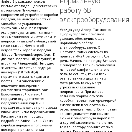
нормальную
&nbsp;В редакцию приходят
письма от владельцев венгерских
работу 6В
мотоциклов Паннония с
вопросами об устройстве коробки
электрооборудования
передач, ее неисправностях и
способах их устранения.
Учитывая, что у нас в стране
Уход да уход &nbsp; Так можно
эксплуатируются десятки тысяч
сформулировать основное
этих мотоциклов, мы отвечаем на
условие, обеспечивающее
вопросы читателей публикуемой
нормальную работу
ниже статьей.Немного об
электрооборудования. О
устройствеУ коробки передач
шестивольтовых системах на
&laquo;Паннонии&raquo; (рис. 1)
примере ИЖей сегодня пойдет
два вала: первичный (ведущий) и
речь. Начнем по порядку &mdash;
вторичный (ведомый). Нетрудно
с генератора. Если он установлен
заметить, что четыре ведущих
на правой цапфе коленчатого
шестерни (1&mdash;4)
вала, то есть так, как на всех
первичного вала находятся в
отечественных двухтактных
постоянном зацеплении с
мотоциклах, то ему могут
ведомыми шестернями
угрожать следующие
(5&mdash;8) вторичного вала.
неприятности. При износе
Включение той или иной
сальника вторичного вала
передачи осуществляется
коробки передач или чрезмерной
передвижением пар II и III
смазке цепи в генераторный
передач вдоль валов при помощи
отсек попадает масло. Если правая
вилок механизма переключения.
крышка двигателя или крышка
Рассмотрим этот процесс
лючка к генератору (а порой и то
подробнее.&nbsp;Рис. 1. Схема
и другое) закреплены неплотно,
коробки передач и положения
то к генератору проникают пыль
шестерен при включении
и влага. Кроме того, в процессе