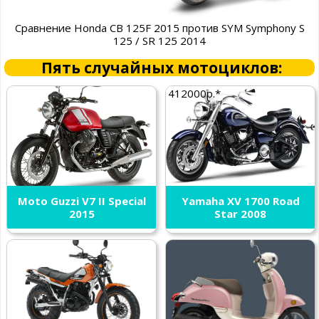
Сравнение Honda CB 125F 2015 против SYM Symphony S
125 / SR 125 2014
Пять случайных мотоциклов:
412000р.*
Moto Guzzi V7 II Special
Yamaha XV 1700 Road
2015
Star 2008