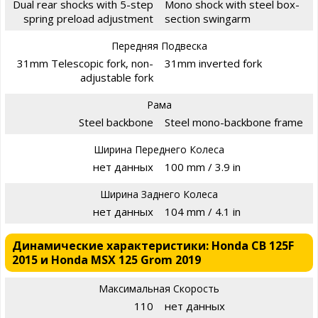
Dual rear shocks with 5-step
Mono shock with steel box-
spring preload adjustment
section swingarm
Передняя Подвеска
31mm Telescopic fork, non-
31mm inverted fork
adjustable fork
Рама
Steel backbone
Steel mono-backbone frame
Ширина Переднего Колеса
нет данных
100 mm / 3.9 in
Ширина Заднего Колеса
нет данных
104 mm / 4.1 in
Динамические характеристики: Honda CB 125F
2015 и Honda MSX 125 Grom 2019
Максимальная Скорость
110
нет данных