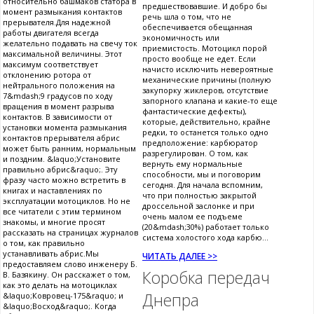
относительно башмаков статора в
предшествовавшие. И добро бы
момент размыкания контактов
речь шла о том, что не
прерывателя.Для надежной
обеспечивается обещанная
работы двигателя всегда
экономичность или
желательно подавать на свечу ток
приемистость. Мотоцикл порой
максимальной величины. Этот
просто вообще не едет. Если
максимум соответствует
начисто исключить невероятные
отклонению ротора от
механические причины (полную
нейтрального положения на
закупорку жиклеров, отсутствие
7&mdash;9 градусов по ходу
запорного клапана и какие-то еще
вращения в момент разрыва
фантастические дефекты),
контактов. В зависимости от
которые, действительно, крайне
установки момента размыкания
редки, то останется только одно
контактов прерывателя абрис
предположение: карбюратор
может быть ранним, нормальным
разрегулирован. О том, как
и поздним. &laquo;Установите
вернуть ему нормальные
правильно абрис&raquo;. Эту
способности, мы и поговорим
фразу часто можно встретить в
сегодня. Для начала вспомним,
книгах и наставлениях по
что при полностью закрытой
эксплуатации мотоциклов. Но не
дроссельной заслонке и при
все читатели с этим термином
очень малом ее подъеме
знакомы, и многие просят
(20&mdash;30%) работает только
рассказать на страницах журналов
система холостого хода карбю...
о том, как правильно
устанавливать абрис.Мы
ЧИТАТЬ ДАЛЕЕ >>
предоставляем слово инженеру Б.
Коробка передач
В. Базякину. Он расскажет о том,
как это делать на мотоциклах
Днепра
&laquo;Ковровец-175&raquo; и
&laquo;Восход&raquo;. Когда