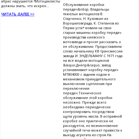
абрис нарушается ?Мотоциклисты
Обслуживание коробки
должны знать, что искрен...
передач&nbsp; Владельцы
ЧИТАТЬ ДАЛЕЕ >>
тяжелых мотоциклов В.
Старченко, Н. Кузовкин из
Ворошиловграда, К. Степанов из
Перми уста* яовили на свои
старые машины коробку передач
производства киевского
мотозавода и просят рассказать о
ее обслуживании. Предоставляем
слово начальнику КВ трансмиссии
завода И. ЭНДЕЛЬМАНУ.С 1971 года
на все модели мотоциклов
&laquo;Днепр&raquo; завод
устанавливает коробку передач
МТ804000 с задним ходом и
механизмом принудительного
выключения сцепления при
переключении
передач.Техническое
обслуживание этой коробки
несложно. Прежде всего
необходимо периодически
контролировать посредством
щупа уровень масла. В исправной
коробке оно практически не
расходуется, но возникновение
случайной течи может привести к
выходу агрегата из строя.На