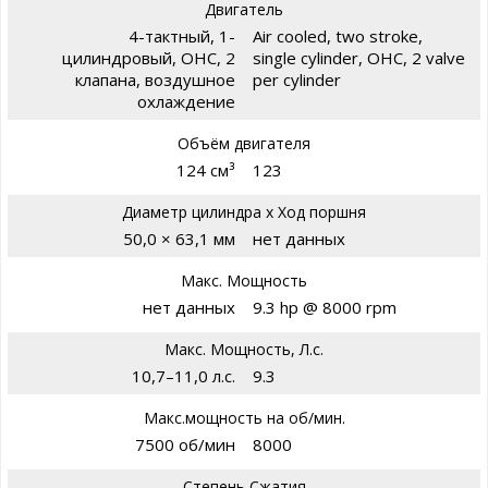
Двигатель
4-тактный, 1-
Air cooled, two stroke,
цилиндровый, OHC, 2
single cylinder, OHC, 2 valve
клапана, воздушное
per cylinder
охлаждение
Объём двигателя
124 см³
123
Диаметр цилиндра х Ход поршня
50,0 × 63,1 мм
нет данных
Макс. Мощность
нет данных
9.3 hp @ 8000 rpm
Макс. Мощность, Л.с.
10,7–11,0 л.с.
9.3
Макс.мощность на об/мин.
7500 об/мин
8000
Степень Сжатия