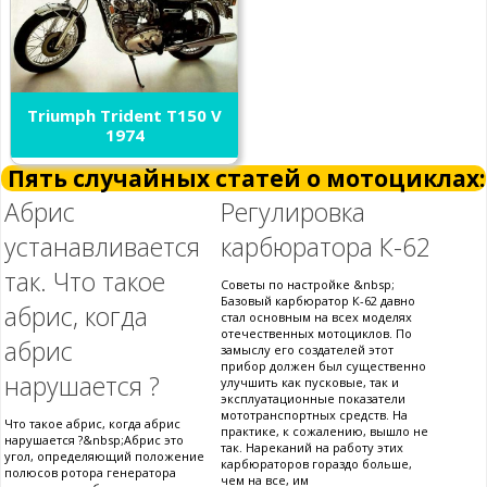
Triumph Trident T150 V
1974
Пять случайных статей о мотоциклах:
Абрис
Регулировка
устанавливается
карбюратора К-62
так. Что такое
Советы по настройке &nbsp;
Базовый карбюратор К-62 давно
абрис, когда
стал основным на всех моделях
отечественных мотоциклов. По
абрис
замыслу его создателей этот
прибор должен был существенно
нарушается ?
улучшить как пусковые, так и
эксплуатационные показатели
мототранспортных средств. На
Что такое абрис, когда абрис
практике, к сожалению, вышло не
нарушается ?&nbsp;Абрис это
так. Нареканий на работу этих
угол, определяющий положение
карбюраторов гораздо больше,
полюсов ротора генератора
чем на все, им