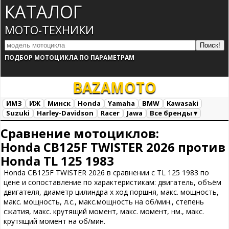
КАТАЛОГ
МОТО-ТЕХНИКИ
ПОДБОР МОТОЦИКЛА ПО ПАРАМЕТРАМ
BAZA
MOTO
ИМЗ
ИЖ
Минск
Honda
Yamaha
BMW
Kawasaki
Suzuki
Harley-Davidson
Racer
Jawa
Все бренды ▾
Все марки
Загрузка...
Сравнение мотоциклов:
Honda CB125F TWISTER 2026 против
Honda TL 125 1983
Honda CB125F TWISTER 2026 в сравнении с TL 125 1983 по
цене и сопоставление по характеристикам: двигатель, объём
двигателя, диаметр цилиндра х ход поршня, макс. мощность,
макс. мощность, л.с., макс.мощность на об/мин., степень
сжатия, макс. крутящий момент, макс. момент, нм., макс.
крутящий момент на об/мин.