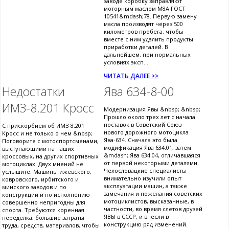
заводе коробку заправляют
моторным маслом М8А ГОСТ
10541&mdash;78. Первую замену
масла производят через 500
километров пробега, чтобы
вместе с ним удалить продукты
приработки деталей. В
дальнейшем, при нормальных
условиях эксп...
ЧИТАТЬ ДАЛЕЕ >>
Недостатки
Ява 634-8-00
ИМЗ-8.201 Кросс
Модернизация Явы &nbsp; &nbsp;
Прошло около трех лет с начала
поставок в Советский Союз
С прискорбием об ИМЗ 8.201
нового дорожного мотоцикла
Кросс и не только о нем &nbsp;
Ява-634. Сначала это была
Поговорите с мотоспортсменами,
модификация Ява 634.01, затем
выступающими на наших
&mdash; Ява 634.04, отличавшаяся
кроссовых, на других спортивных
от первой некоторыми деталями.
мотоциклах. Двух мнений не
Чехословацкие специалисты
услышите. Машины ижевского,
внимательно изучили опыт
ковровского, ирбитского и
эксплуатации машин, а также
минского заводов и по
замечания и пожелания советских
конструкции и по исполнению
мотоциклистов, высказанные, в
совершенно непригодны для
частности, во время слетов друзей
спорта. Требуются коренная
ЯВЫ в СССР, и внесли в
переделка, большие затраты
конструкцию ряд изменений.
труда, средств, материалов, чтобы