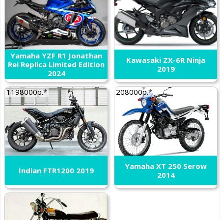
Yamaha YZF R1 Jonathan
Kawasaki ZX-6R Ninja
Rei Replica Limited Edition
2019
2024
1198000р.*
208000р.*
Yamaha XT 250 Serow
Indian FTR1200 2019
2014