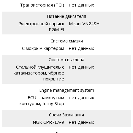
Транзисторная (TCI)
нет данных
Питание двигателя
Электронный впрыск
Mikuni VN24SH
PGM‑FI
Система смазки
С мокрым картером
нет данных
Система выхлопа
Стальной глушитель с
нет данных
катализатором, чёрное
покрытие
Engine management system
ECU с замкнутым
нет данных
контуром, Idling Stop
Свечи Зажигания
NGK CPR7EA‑9
нет данных