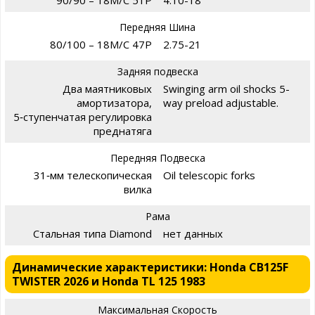
Передняя Шина
80/100 – 18M/C 47P
2.75-21
Задняя подвеска
Два маятниковых
Swinging arm oil shocks 5-
амортизатора,
way preload adjustable.
5‑ступенчатая регулировка
преднатяга
Передняя Подвеска
31‑мм телескопическая
Oil telescopic forks
вилка
Рама
Стальная типа Diamond
нет данных
Динамические характеристики: Honda CB125F
TWISTER 2026 и Honda TL 125 1983
Максимальная Скорость