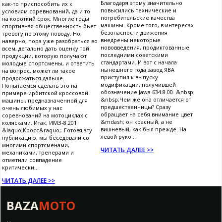
Благодаря этому значительно
как-то приспособить их к
повысились технические и
условиям соревнований, да и то
потребительские качества
на короткий срок. Многие годы
машины. Кроме того, в интересах
спортивная общественность бьет
безопасности движения
тревогу по этому поводу. Но,
внедрены некоторые
наверно, пора уже разобраться во
нововведения, продиктованные
всем, детально дать оценку той
последними советскими
продукции, которую получают
стандартами. И вот с начала
молодые спортсмены, и ответить
нынешнего года завод ЯВА
на вопрос, может ли такое
приступил к выпуску
продолжаться дальше.
модификации, получившей
Попытаемся сделать это на
обозначение Jawa 634.8.00. &nbsp;
примере ирбитской кроссовой
&nbsp;Чем же она отличается от
машины, предназначенной для
предшественницы? Сразу
очень любимых у нас
обращает на себя внимание цвет
соревнований на мотоциклах с
&mdash; он красный, а не
колясками. Итак, ИМЗ-8.201
вишневый, как был прежде. На
&laquo;Кросс&raquo;. Готовя эту
левой руко...
публикацию, мы беседовали со
многими спортсменами,
ЧИТАТЬ ДАЛЕЕ >>
механиками, тренерами и
отметили совпадение
критически...
ЧИТАТЬ ДАЛЕЕ >>
BAZA
MOTO