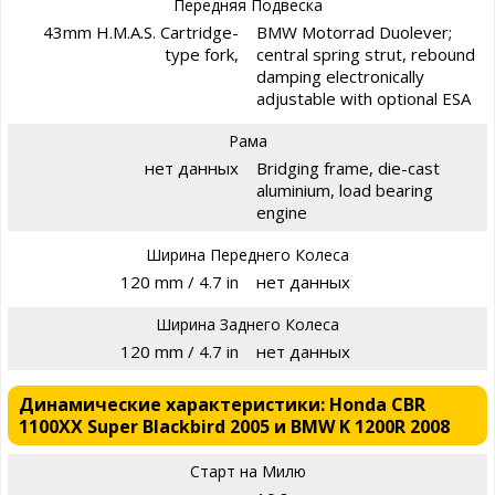
Передняя Подвеска
43mm H.M.A.S. Cartridge-
BMW Motorrad Duolever;
type fork,
central spring strut, rebound
damping electronically
adjustable with optional ESA
Рама
нет данных
Bridging frame, die-cast
aluminium, load bearing
engine
Ширина Переднего Колеса
120 mm / 4.7 in
нет данных
Ширина Заднего Колеса
120 mm / 4.7 in
нет данных
Динамические характеристики: Honda CBR
1100XX Super Blackbird 2005 и BMW K 1200R 2008
Старт на Милю