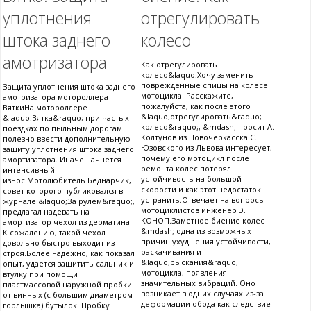
уплотнения
отрегулировать
штока заднего
колесо
амотризатора
Как отрегулировать
колесо&laquo;Хочу заменить
поврежденные спицы на колесе
Защита уплотнения штока заднего
мотоцикла. Расскажите,
амотризатора мотороллера
пожалуйста, как после этого
ВяткиНа мотороллере
&laquo;отрегулировать&raquo;
&laquo;Вятка&raquo; при частых
колесо&raquo;, &mdash; просит А.
поездках по пыльным дорогам
Колтунов из Новочеркасска.С.
полезно ввести дополнительную
Юзовского из Львова интересует,
защиту уплотнения штока заднего
почему его мотоцикл после
амортизатора. Иначе начнется
ремонта колес потерял
интенсивный
устойчивость на большой
износ.Мотолюбитель Беднарчик,
скорости и как этот недостаток
совет которого публиковался в
устранить.Отвечает на вопросы
журнале &laquo;За рулем&raquo;,
мотоциклистов инженер Э.
предлагал надевать на
КОНОП.Заметное биение колес
амортизатор чехол из дерматина.
&mdash; одна из возможных
К сожалению, такой чехол
причин ухудшения устойчивости,
довольно быстро выходит из
раскачивания и
строя.Более надежно, как показал
&laquo;рыскания&raquo;
опыт, удается защитить сальник и
мотоцикла, появления
втулку при помощи
значительных вибраций. Оно
пластмассовой наружной пробки
возникает в одних случаях из-за
от винных (с большим диаметром
деформации обода как следствие
горлышка) бутылок. Пробку