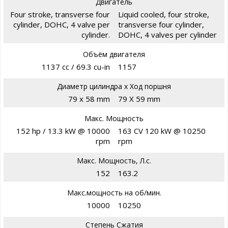
Двигатель
Four stroke, transverse four
Liquid cooled, four stroke,
cylinder, DOHC, 4 valve per
transverse four cylinder,
cylinder.
DOHC, 4 valves per cylinder
Объём двигателя
1137 cc / 69.3 cu-in
1157
Диаметр цилиндра х Ход поршня
79 x 58 mm
79 X 59 mm
Макс. Мощность
152 hp / 13.3 kW @ 10000
163 CV 120 kW @ 10250
rpm
rpm
Макс. Мощность, Л.с.
152
163.2
Макс.мощность на об/мин.
10000
10250
Степень Сжатия