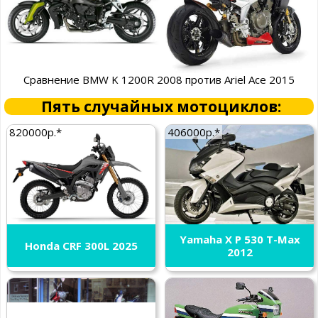
Сравнение BMW K 1200R 2008 против Ariel Ace 2015
Пять случайных мотоциклов:
820000р.*
406000р.*
Yamaha X P 530 T-Max
Honda CRF 300L 2025
2012