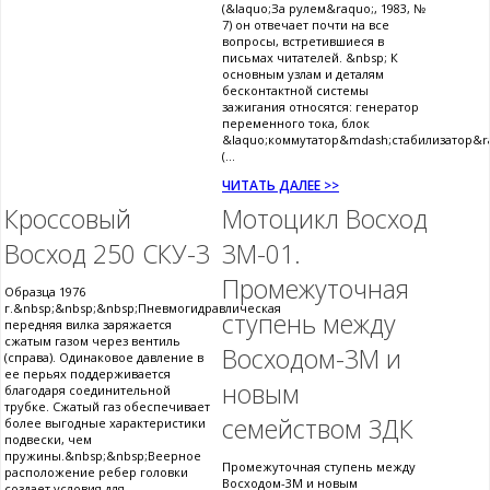
(&laquo;За рулем&raquo;, 1983, №
7) он отвечает почти на все
вопросы, встретившиеся в
письмах читателей. &nbsp; К
основным узлам и деталям
бесконтактной системы
зажигания относятся: генератор
переменного тока, блок
&laquo;коммутатор&mdash;стабилизатор&r
(...
ЧИТАТЬ ДАЛЕЕ >>
Кроссовый
Мотоцикл Восход
Восход 250 СКУ-3
3М-01.
Промежуточная
Образца 1976
г.&nbsp;&nbsp;&nbsp;Пневмогидравлическая
ступень между
передняя вилка заряжается
сжатым газом через вентиль
Восходом-3М и
(справа). Одинаковое давление в
ее перьях поддерживается
новым
благодаря соединительной
трубке. Сжатый газ обеспечивает
семейством ЗДК
более выгодные характеристики
подвески, чем
пружины.&nbsp;&nbsp;Веерное
Промежуточная ступень между
расположение ребер головки
Восходом-3М и новым
создает условия для