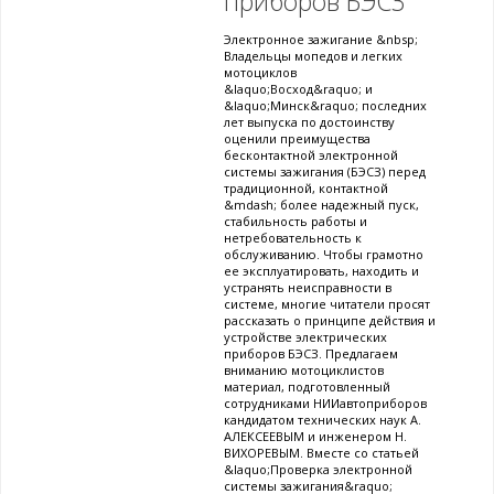
приборов БЭСЗ
Электронное зажигание &nbsp;
Владельцы мопедов и легких
мотоциклов
&laquo;Восход&raquo; и
&laquo;Минск&raquo; последних
лет выпуска по достоинству
оценили преимущества
бесконтактной электронной
системы зажигания (БЭСЗ) перед
традиционной, контактной
&mdash; более надежный пуск,
стабильность работы и
нетребовательность к
обслуживанию. Чтобы грамотно
ее эксплуатировать, находить и
устранять неисправности в
системе, многие читатели просят
рассказать о принципе действия и
устройстве электрических
приборов БЭСЗ. Предлагаем
вниманию мотоциклистов
материал, подготовленный
сотрудниками НИИавтоприборов
кандидатом технических наук А.
АЛЕКСЕЕВЫМ и инженером Н.
ВИХОРЕВЫМ. Вместе со статьей
&laquo;Проверка электронной
системы зажигания&raquo;