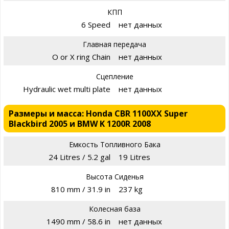
КПП
6 Speed
нет данных
Главная передача
O or X ring Chain
нет данных
Сцепление
Hydraulic wet multi plate
нет данных
Размеры и масса: Honda CBR 1100XX Super
Blackbird 2005 и BMW K 1200R 2008
Емкость Топливного Бака
24 Litres / 5.2 gal
19 Litres
Высота Сиденья
810 mm / 31.9 in
237 kg
Колесная база
1490 mm / 58.6 in
нет данных