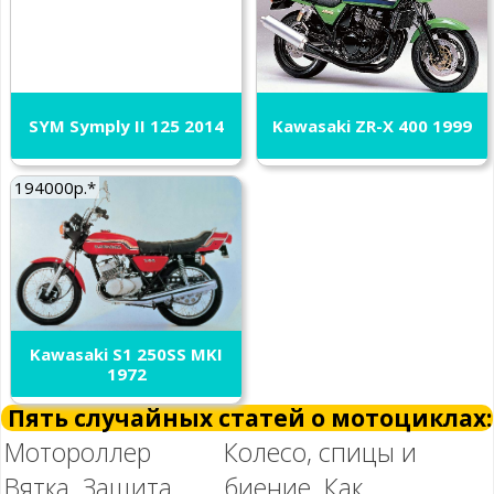
SYM Symply II 125 2014
Kawasaki ZR-X 400 1999
194000р.*
Kawasaki S1 250SS MKI
1972
Пять случайных статей о мотоциклах:
Мотороллер
Колесо, спицы и
Вятка. Защита
биение. Как