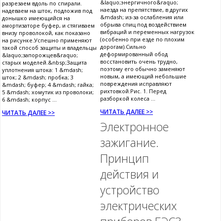
&laquo;энергичного&raquo;
разрезаем вдоль по спирали.
наезда на препятствие, в других
надеваем на шток, подложив под
&mdash; из-за ослабления или
донышко имеющийся на
обрыва спиц под воздействием
амортизаторе буфер, и стягиваем
вибраций и переменных нагрузок
внизу проволокой, как показано
(особенно при езде по плохим
на рисунке.Успешно применяют
дорогам).Сильно
такой способ защиты и владельцы
деформированный обод
&laquo;запорожцев&raquo;
восстановить очень трудно,
старых моделей.&nbsp;Защита
поэтому его обычно заменяют
уплотнения штока: 1 &mdash;
новым, а имеющий небольшие
шток; 2 &mdash; пробка; 3
повреждения исправляют
&mdash; буфер; 4 &mdash; гайка;
рихтовкой.Рис. 1. Перед
5 &mdash; хомутик из проволоки;
разборкой колеса ...
6 &mdash; корпус ...
ЧИТАТЬ ДАЛЕЕ >>
ЧИТАТЬ ДАЛЕЕ >>
Электронное
зажигание.
Принцип
действия и
устройство
электрических