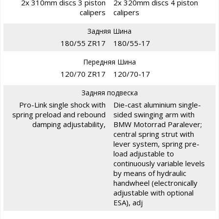
2x 310mm discs 3 piston
2x 320mm discs 4 piston
calipers
calipers
Задняя Шина
180/55 ZR17
180/55-17
Передняя Шина
120/70 ZR17
120/70-17
Задняя подвеска
Pro-Link single shock with
Die-cast aluminium single-
spring preload and rebound
sided swinging arm with
damping adjustability,
BMW Motorrad Paralever;
central spring strut with
lever system, spring pre-
load adjustable to
continuously variable levels
by means of hydraulic
handwheel (electronically
adjustable with optional
ESA), adj