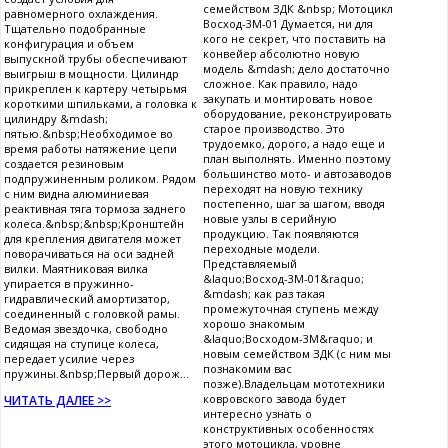
семейством ЗДК &nbsp; Мотоцикл
равномерного охлаждения.
Восход-3М-01 Думается, ни для
Тщательно подобранные
кого не секрет, что поставить на
конфигурация и объем
конвейер абсолютно новую
выпускной трубы обеспечивают
модель &mdash; дело достаточно
выигрыш в мощности. Цилиндр
сложное. Как правило, надо
прикреплен к картеру четырьмя
закупать и монтировать новое
короткими шпильками, а головка к
оборудование, реконструировать
цилиндру &mdash;
старое производство. Это
пятью.&nbsp;Необходимое во
трудоемко, дорого, а надо еще и
время работы натяжение цепи
план выполнять. Именно поэтому
создается резиновым
большинство мото- и автозаводов
подпружиненным роликом. Рядом
переходят на новую технику
с ним видна алюминиевая
постепенно, шаг за шагом, вводя
реактивная тяга тормоза заднего
новые узлы в серийную
колеса.&nbsp;&nbsp;Кронштейн
продукцию. Так появляются
для крепления двигателя может
переходные модели.
поворачиваться на оси задней
Представляемый
вилки. Маятниковая вилка
&laquo;Восход-3М-01&raquo;
упирается в пружинно-
&mdash; как раз такая
гидравлический амортизатор,
промежуточная ступень между
соединенный с головкой рамы.
хорошо знакомым
Ведомая звездочка, свободно
&laquo;Восходом-3М&raquo; и
сидящая на ступице колеса,
новым семейством ЗДК (с ним мы
передает усилие через
познакомим вас
пружины.&nbsp;Первый дорож...
позже).Владельцам мототехники
ковровского завода будет
ЧИТАТЬ ДАЛЕЕ >>
интересно узнать о
конструктивных особенностях
этого мотоцикла, уровне