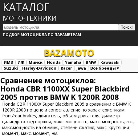
КАТАЛОГ
МОТО-ТЕХНИКИ
ПОДБОР МОТОЦИКЛА ПО ПАРАМЕТРАМ
BAZA
MOTO
ИМЗ
ИЖ
Минск
Honda
Yamaha
BMW
Kawasaki
Suzuki
Harley-Davidson
Racer
Jawa
Все бренды ▾
Все марки
Загрузка...
Сравнение мотоциклов:
Honda CBR 1100XX Super Blackbird
2005 против BMW K 1200R 2008
Honda CBR 1100XX Super Blackbird 2005 в сравнении с BMW K
1200R 2008 по цене и сопоставление по характеристикам:
front/rear brakes, двигатель, объём двигателя, диаметр
цилиндра х ход поршня, макс. мощность, макс. мощность, л.с.,
макс.мощность на об/мин., степень сжатия, макс. крутящий
момент, макс. момент, нм.