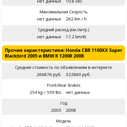
нет данных
10.8 sec
Максимальная Скорость
нет данных
262 km / h
Средний расход (км./литр.)
нет данных
17.2 km/lit
Прочие характеристики: Honda CBR 1100XX Super
Blackbird 2005 и BMW K 1200R 2008
Средняя стоимость по объявлениям в интернете
266876 руб.
322860 руб.
Front/Rear Brakes
254 kg / 559 lbs
нет данных
Год
2005
2008
Модель