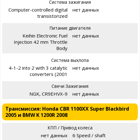
Система зажигания
Computer-controlled digital
нет данных
transistorized
Питание двигателя
Keihin Electronic Fuel
нет данных
Injection 42 mm Throttle
Body
Система выхлопа
4-1-2 into 2 with 3 catalytic
нет данных
converters (2001
Свечи Зажигания
NGK, CR9EHVX-9
нет данных
Трансмиссия: Honda CBR 1100XX Super Blackbird
2005 и BMW K 1200R 2008
КПП / Привод колеса
нет данных
6 Speed / shaft