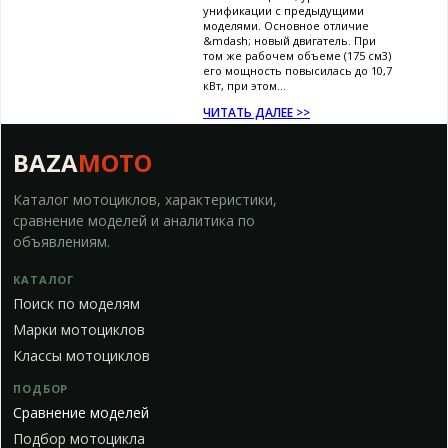
унификации с предыдущими
моделями. Основное отличие
&mdash; новый двигатель. При
том же рабочем объеме (175 см3)
его мощность повысилась до 10,7
кВт, при этом...
ЧИТАТЬ ДАЛЕЕ >>
BAZA
MOTO
Каталог мотоциклов, характеристики,
сравнение моделей и аналитика по
объявлениям.
КАТАЛОГ
Поиск по моделям
Марки мотоциклов
Классы мотоциклов
ПОДБОР
Сравнение моделей
Подбор мотоцикла