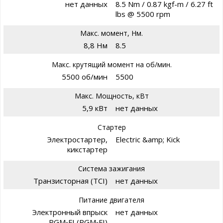
нет данных
8.5 Nm / 0.87 kgf-m / 6.27 ft
lbs @ 5500 rpm
Макс. момент, Нм.
8,8 Нм
8.5
Макс. крутящий момент на об/мин.
5500 об/мин
5500
Макс. Мощность, кВт
5,9 кВт
нет данных
Стартер
Электростартер,
Electric &amp; Kick
кикстартер
Система зажигания
Транзисторная (TCI)
нет данных
Питание двигателя
Электронный впрыск
нет данных
PGM‑FI (PGM‑FI)