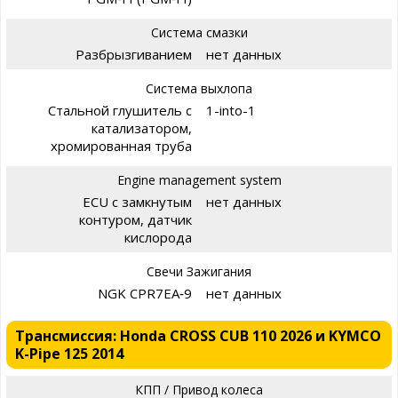
Система смазки
Разбрызгиванием
нет данных
Система выхлопа
Стальной глушитель с
1-into-1
катализатором,
хромированная труба
Engine management system
ECU с замкнутым
нет данных
контуром, датчик
кислорода
Свечи Зажигания
NGK CPR7EA‑9
нет данных
Трансмиссия: Honda CROSS CUB 110 2026 и KYMCO
K-Pipe 125 2014
КПП / Привод колеса