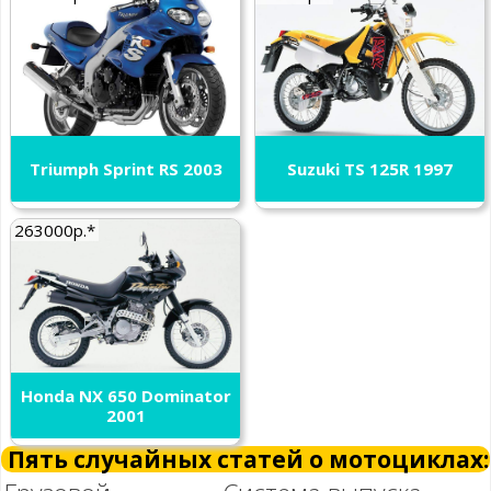
Triumph Sprint RS 2003
Suzuki TS 125R 1997
263000р.*
Honda NX 650 Dominator
2001
Пять случайных статей о мотоциклах: