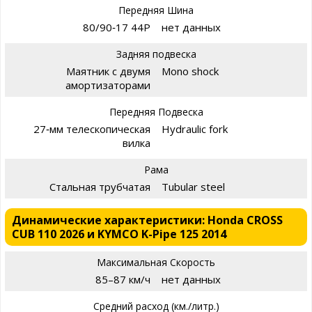
Передняя Шина
80/90‑17 44P
нет данных
Задняя подвеска
Маятник с двумя
Mono shock
амортизаторами
Передняя Подвеска
27‑мм телескопическая
Hydraulic fork
вилка
Рама
Стальная трубчатая
Tubular steel
Динамические характеристики: Honda CROSS
CUB 110 2026 и KYMCO K-Pipe 125 2014
Максимальная Скорость
85–87 км/ч
нет данных
Средний расход (км./литр.)