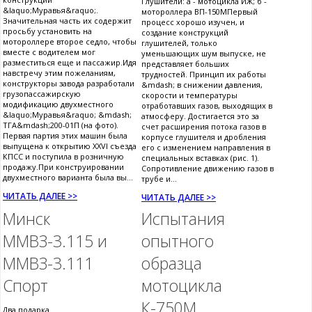
Глушители: а - мотоцикла ИЖ; б -
&laquo;Муравья&raquo;.
мотороллера ВП-150МПервый
Значительная часть их содержит
процесс хорошо изучен, и
просьбу установить на
создание конструкций
мотороллере второе седло, чтобы
глушителей, только
вместе с водителем мог
уменьшающих шум выпуске, не
разместиться еще и пассажир.Идя
представляет больших
навстречу этим пожеланиям,
трудностей. Принцип их работы
конструкторы завода разработали
&mdash; в снижении давления,
грузопассажирскую
скорости и температуры
модификацию двухместного
отработавших газов, выходящих в
&laquo;Муравья&raquo; &mdash;
атмосферу. Достигается это за
ТГА&mdash;200-01П (на фото).
счет расширения потока газов в
Первая партия этих машин была
корпусе глушителя и дробления
выпущена к открытию XXVI съезда
его с изменением направления в
КПСС и поступила в розничную
специальных вставках (рис. 1).
продажу.При конструировании
Сопротивление движению газов в
двухместного варианта была вы...
трубе и...
ЧИТАТЬ ДАЛЕЕ >>
ЧИТАТЬ ДАЛЕЕ >>
Минск
Испытания
ММВЗ-3.115 и
опытного
ММВЗ-3.111
образца
Спорт
мотоцикла
К-750М
Два подарка