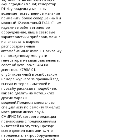
&quot;родной&quot; генератор
Г414, у владельца машины
возникает естественное желание
применить более совершенный и
мощный 12-вольтовый Г424. С ним
надежнее работает электро-
оборудование, выше световые
характеристики приборов, можно
использовать широко
распространенные
автомобильные лампы. Поскольку
по посадочному месту эти
генераторы невзаимозаменяемы,
совет об установке Г424 на
двигатель К750М-01,
опубликованный в октябрьском
номере журнала за прошлый год,
вызвал интерес читателей и
просьбу рассказать подробнее,
как это сделать на мотоциклах
других марок и
моделей.Предоставляем слово
специалисту по ремонту тяжелых
мотоциклов инженеру А.
СМИРНОВУ, которого редакция
познакомила с предложениями
читателей на эту тему.Прежде
всего должен напомнить, что
переделка электрооборудования
не ограничивается установкой