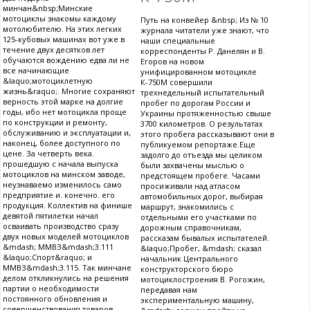
минчан&nbsp;Минские
мотоциклы знакомы каждому
Путь на конвейер &nbsp; Из № 10
мотолюбителю. На этих легких
журнала читатели уже знают, что
125-кубовых машинах вот уже в
наши специальные
течение двух десятков лет
корреспонденты Р. Данелян и В.
обучаются вождению едва ли не
Егоров на новом
все начинающие
унифицированном мотоцикле
&laquo;мотоциклетную
К-750М совершили
жизнь&raquo;. Многие сохраняют
трехнедельный испытательный
верность этой марке на долгие
пробег по дорогам России и
годы, ибо нет мотоцикла проще
Украины протяженностью свыше
по конструкции и ремонту,
3700 километров. О результатах
обслуживанию и эксплуатации и,
этого пробега рассказывают они в
наконец, более доступного по
публикуемом репортаже.Еще
цене. За четверть века.
задолго до отъезда мы целиком
прошедшую с начала выпуска
были захвачены мыслью о
мотоциклов на минском заводе,
предстоящем пробеге. Часами
неузнаваемо изменилось само
просиживали над атласом
предприятие и. конечно. его
автомобильных дорог, выбирая
продукция. Коллектив на финише
маршрут, знакомились с
девятой пятилетки начал
отдельными его участками по
осваивать производство сразу
дорожным справочникам,
двух новых моделей мотоциклов
рассказам бывалых испытателей.
&mdash; ММВЗ&mdash;3.111
&laquo;Пробег, &mdash; сказал
&laquo;Спорт&raquo; и
начальник Центрального
ММВЗ&mdash;3.115. Так минчане
конструкторского бюро
делом откликнулись на решения
мотоциклостроения В. Рогожин,
партии о необходимости
передавая нам
постоянного обновления и
экспериментальную машину,
совершенствования товаров