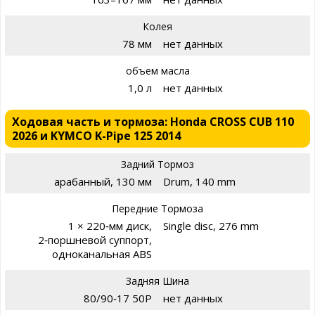
Колея
78 мм
нет данных
объем масла
1,0 л
нет данных
Ходовая часть и тормоза: Honda CROSS CUB 110
2026 и KYMCO K-Pipe 125 2014
Задний Тормоз
арабанный, 130 мм
Drum, 140 mm
Передние Тормоза
1 × 220‑мм диск,
Single disc, 276 mm
2‑поршневой суппорт,
одноканальная ABS
Задняя Шина
80/90‑17 50P
нет данных