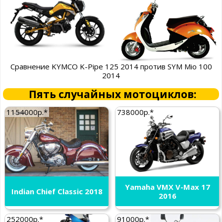
Сравнение KYMCO K-Pipe 125 2014 против SYM Mio 100
2014
Пять случайных мотоциклов:
1154000р.*
738000р.*
Yamaha VMX V-Max 17
Indian Chief Classic 2018
2016
252000р.*
91000р.*