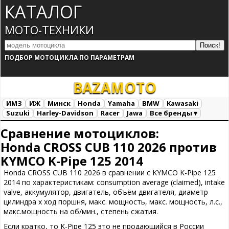
КАТАЛОГ
МОТО-ТЕХНИКИ
ПОДБОР МОТОЦИКЛА ПО ПАРАМЕТРАМ
BAZA
MOTO
ИМЗ
ИЖ
Минск
Honda
Yamaha
BMW
Kawasaki
Suzuki
Harley-Davidson
Racer
Jawa
Все бренды ▾
Все марки
Загрузка...
Сравнение мотоциклов:
Honda CROSS CUB 110 2026 против
KYMCO K-Pipe 125 2014
Honda CROSS CUB 110 2026 в сравнении с KYMCO K-Pipe 125
2014 по характеристикам: consumption average (claimed), intake
valve, аккумулятор, двигатель, объём двигателя, диаметр
цилиндра х ход поршня, макс. мощность, макс. мощность, л.с.,
макс.мощность на об/мин., степень сжатия.
Если кратко, то K-Pipe 125 это не продающийся в России