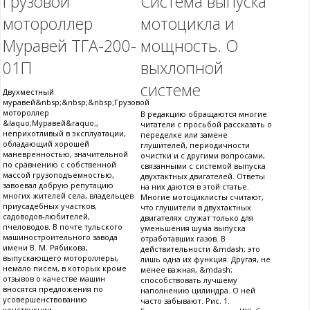
Грузовой
Система выпуска
мотороллер
мотоцикла и
Муравей ТГА-200-
мощность. О
01П
выхлопной
системе
Двухместный
муравей&nbsp;&nbsp;&nbsp;Грузовой
мотороллер
В редакцию обращаются многие
&laquo;Муравей&raquo;,
читатели с просьбой рассказать о
неприхотливый в эксплуатации,
переделке или замене
обладающий хорошей
глушителей, периодичности
маневренностью, значительной
очистки и с другими вопросами,
по сравнению с собственной
связанными с системой выпуска
массой грузоподъемностью,
двухтактных двигателей. Ответы
завоевал добрую репутацию
на них даются в этой статье.
многих жителей села, владельцев
Многие мотоциклисты считают,
приусадебных участков,
что глушители в двухтактных
садоводов-любителей,
двигателях служат только для
пчеловодов. В почте тульского
уменьшения шума выпуска
машиностроительного завода
отработавших газов. В
имени В. М. Рябикова,
действительности &mdash; это
выпускающего мотороллеры,
лишь одна их функция. Другая, не
немало писем, в которых кроме
менее важная, &mdash;
отзывов о качестве машин
способствовать лучшему
вносятся предложения по
наполнению цилиндра. О ней
усовершенствованию
часто забывают. Рис. 1.
конструкции