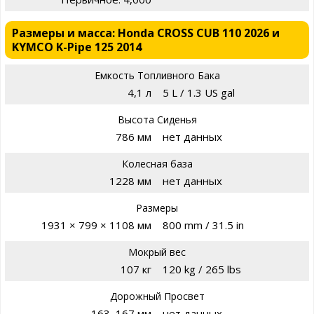
Размеры и масса: Honda CROSS CUB 110 2026 и
KYMCO K-Pipe 125 2014
Емкость Топливного Бака
4,1 л
5 L / 1.3 US gal
Высота Сиденья
786 мм
нет данных
Колесная база
1228 мм
нет данных
Размеры
1931 × 799 × 1108 мм
800 mm / 31.5 in
Мокрый вес
107 кг
120 kg / 265 lbs
Дорожный Просвет
163–167 мм
нет данных