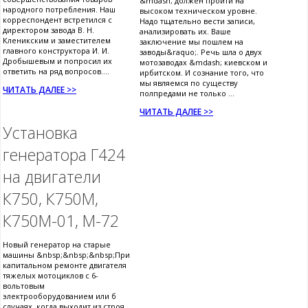
&mdash; должен пройти на
народного потребления. Наш
высоком техническом уровне.
корреспондент встретился с
Надо тщательно вести записи,
директором завода В. Н.
анализировать их. Ваше
Кленикским и заместителем
заключение мы пошлем на
главного конструктора И. И.
заводы&raquo;. Речь шла о двух
Дробышевым и попросил их
мотозаводах &mdash; киевском и
ответить на ряд вопросов....
ирбитском. И сознание того, что
мы являемся по существу
ЧИТАТЬ ДАЛЕЕ >>
полпредами не только ...
ЧИТАТЬ ДАЛЕЕ >>
Установка
генератора Г424
на двигатели
К750, К750М,
К750М-01, М-72
Новый генератор на старые
машины &nbsp;&nbsp;&nbsp;При
капитальном ремонте двигателя
тяжелых мотоциклов с 6-
вольтовым
электрооборудованием или б
случаях, когда выходит из строя