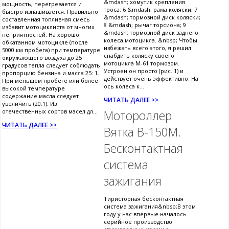
&mdash; хомутик крепления
мощность, перегревается и
троса; 6 &mdash; рама коляски; 7
быстро изнашивается. Правильно
&mdash; тормозной диск коляски;
составленная топливная смесь
8 &mdash; рычаг торсиона; 9
избавит мотоциклиста от многих
&mdash; тормозной диск заднего
неприятностей. На хорошо
колеса мотоцикла. &nbsp; Чтобы
обкатанном мотоцикле (после
избежать всего этого, я решил
5000 км пробега) при температуре
снабдить коляску своего
окружающего воздуха до 25
мотоцикла М-61 тормозом.
градусов тепла следует соблюдать
Устроен он просто (рис. 1) и
пропорцию бензина и масла 25: 1.
действует очень эффективно. На
При меньшем пробеге или более
ось колеса к...
высокой температуре
содержание масла следует
ЧИТАТЬ ДАЛЕЕ >>
увеличить (20:1). Из
отечественных сортов масел дл...
Мотороллер
ЧИТАТЬ ДАЛЕЕ >>
Вятка В-150М.
Бесконтактная
система
зажигания
Тиристорная бесконтактная
система зажигания&nbsp;В этом
году у нас впервые началось
серийное производство