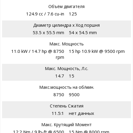
Объём двигателя
124.9 cc / 7.6 cu-in
125
Диаметр цилиндра х Ход поршня
53.5 x 55.5 mm
54 x 54.5 mm
Макс. Мощность
11.0 kW / 14.7 hp @ 8750
15 hp 10.9 kW @ 9500 rpm
rpm
Макс. Мощность, Л.с.
14.7
15
Макс.мощность на об/мин.
8750
9500
Степень Сжатия
11.5:1
нет данных
Макс. Крутящий Момент
12.2 Nm / 9 lb-ft @ 6500
15 Nm @ 8000 rpm