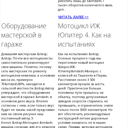
работать лишь до 6&mdash;7
тысяч оборотов коленчатого вала,
доп...
ЧИТАТЬ ДАЛЕЕ >>
Оборудование
Мотоцикл ИЖ
мастерской в
Юпитер 4. Как на
гараже
испытаниях
Домашняя мастерская &nbsp;
Как на испытаниях &nbsp;
&nbsp; Почти все мотоциклисты
Осенью прошлого года мы
самостоятельно ремонтируют
перегоняли новый мотоцикл
свои машины. Понятно, почему:
&laquo;ИЖ-
сеть мастерских по ремонту
Юпитер&mdash;4&raquo; с
мотоциклов невелика, а основная
коляской из Ташкента в Пермь.
масса их, примерно
Расстояние около 3 500
70&mdash;80%, находится в
километров прошли за шесть
сельской местности.&nbsp;Автор
дней. Практически больше
утверждает, что оборудование
половины пути пришлось на
мастерской в гараже &mdash; в
обкатку, поэтому допускаемые
основном дело вкуса. Вполне
заводом скорости старались не
согласны с ним, если только вкус
превышать, и ограничитель сняли
будет не таким, какой представил
только после 3000 километров. Но
нам на своем рисунке наш
вот обеспечить рекомендуемые
постоянный автор Э.
инструкцией легкие дорожные
Коноп.&nbsp;Мотоцикл &mdash;
условия оказалось не в наших
машина сложная, для его ремонта
силах. Правда, загрузка мотоцикла