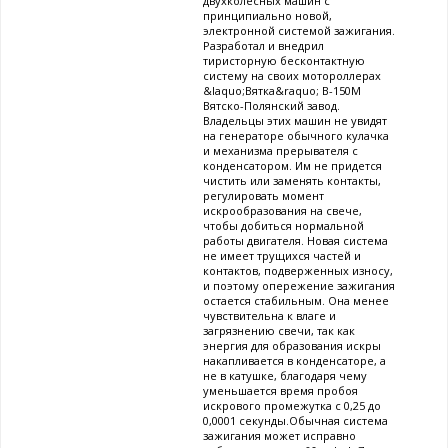
двухколесных машин с
принципиально новой,
электронной системой зажигания.
Разработал и внедрил
тиристорную бесконтактную
систему на своих мотороллерах
&laquo;Вятка&raquo; В-150М
Вятско-Полянский завод.
Владельцы этих машин не увидят
на генераторе обычного кулачка
и механизма прерывателя с
конденсатором. Им не придется
чистить или заменять контакты,
регулировать момент
искрообразования на свече,
чтобы добиться нормальной
работы двигателя. Новая система
не имеет трущихся частей и
контактов, подверженных износу,
и поэтому опережение зажигания
остается стабильным. Она менее
чувствительна к влаге и
загрязнению свечи, так как
энергия для образования искры
накапливается в конденсаторе, а
не в катушке, благодаря чему
уменьшается время пробоя
искрового промежутка с 0,25 до
0,0001 секунды.Обычная система
зажигания может исправно