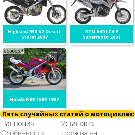
Highland 950 V2 Desert
KTM 640 LC4-E
Storm 2007
Supermoto 2001
65000р.*
Honda NSR 150R 1997
Пять случайных статей о мотоциклах:
Паннония.
Установка
Особенности
тормоза на