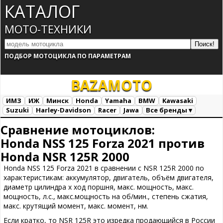
КАТАЛОГ
МОТО-ТЕХНИКИ
ПОДБОР МОТОЦИКЛА ПО ПАРАМЕТРАМ
BAZA
MOTO
ИМЗ
ИЖ
Минск
Honda
Yamaha
BMW
Kawasaki
Suzuki
Harley-Davidson
Racer
Jawa
Все бренды ▾
Все марки
Загрузка...
Сравнение мотоциклов:
Honda NSS 125 Forza 2021 против
Honda NSR 125R 2000
Honda NSS 125 Forza 2021 в сравнении с NSR 125R 2000 по
характеристикам: аккумулятор, двигатель, объём двигателя,
диаметр цилиндра х ход поршня, макс. мощность, макс.
мощность, л.с., макс.мощность на об/мин., степень сжатия,
макс. крутящий момент, макс. момент, нм.
Если кратко, то NSR 125R это изредка продающийся в России