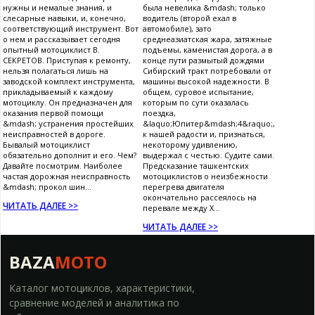
нужны и немалые знания, и
была невелика &mdash; только
слесарные навыки, и, конечно,
водитель (второй ехал в
соответствующий инструмент. Вот
автомобиле), зато
о нем и рассказывает сегодня
среднеазиатская жара, затяжные
опытный мотоциклист В.
подъемы, каменистая дорога, а в
СЕКРЕТОВ. Приступая к ремонту,
конце пути размытый дождями
нельзя полагаться лишь на
Сибирский тракт потребовали от
заводской комплект инструмента,
машины высокой надежности. В
прикладываемый к каждому
общем, суровое испытание,
мотоциклу. Он предназначен для
которым по сути оказалась
оказания первой помощи
поездка,
&mdash; устранения простейших
&laquo;Юпитер&mdash;4&raquo;,
неисправностей в дороге.
к нашей радости и, признаться,
Бывалый мотоциклист
некоторому удивлению,
обязательно дополнит и его. Чем?
выдержал с честью. Судите сами.
Давайте посмотрим. Наиболее
Предсказание ташкентских
частая дорожная неисправность
мотоциклистов о неизбежности
&mdash; прокол шин...
перегрева двигателя
окончательно рассеялось на
ЧИТАТЬ ДАЛЕЕ >>
перевале между Х...
ЧИТАТЬ ДАЛЕЕ >>
BAZA
MOTO
Каталог мотоциклов, характеристики,
сравнение моделей и аналитика по