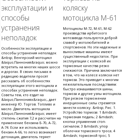
эксплуатации и
коляску
способы
мотоцикла М-61
устранения
Мотоциклы М-72, М-61, М-62
производства ирбитского
неполадок
мотозавода пользуются доброй
славой у мотолюбителей и
спортсменов. Но эти надежные и
Особенности эксплуатации и
выносливые машины имеют
способы устранения неполадок
существенный недостаток. При
&nbsp; Венгерский мотоцикл
эксплуатации с коляской их
&laquo;Паннония&raquo; можно
тормозные качества резко
встретить на многих наших шоссе
снижаются. Причина заключается
и дорогах. В своих письмах в
в том, что на колесе коляски нет
редакцию водители просят
тормоза. Это приводит к многим
рассказать об особенностях
нежелательным последствиям:
эксплуатации этого мотоцикла и
быстро изнашиваются шины,
способах устранения неполадок.
тормоза и другие узлы мотоцикла.
Советы тем, кто ездит на
При резком торможении
&laquo;Паннониях&raquo;, дает
инерционные силы стремятся
инженер Ю. Торгов. Топливо и
занести коляску. &nbsp; Рис. 1.
масло. Двигатель мотоцикла
Устройство тормоза: 1 &mdash;
&laquo;Паннония&raquo; имеет
тормозная педаль; 2 &mdash;
степень сжатия 7,2 и рассчитан на
кнопка управления стоп-
применение бензина Б-70, А-72,
сигналом; 3 &mdash; упор
А-74. Если же использовать
оболочки тормозного троса; 4
бензин А-66, то легко возникает
&mdash; тормозной трос; 5
детонация, двигатель теряет