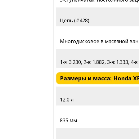
Цепь (#428)
Многодисковое в масляной ван
1‑я: 3.230, 2‑я: 1.882, 3‑я: 1.333, 4‑я
Размеры и масса: Honda XR
12,0 л
835 мм