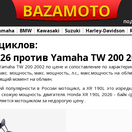
BAZA
MOTO
ПО
amaha
BMW
Kawasaki
Suzuki
Harley-Davidson
циклов:
026 против Yamaha TW 200 2
Yamaha TW 200 2002 по цене и сопоставление по характерис
кс. мощность, макс. мощность, л.с., макс.мощность на об/ми
утящий момент на об/мин.
ей популярности в России мотоцикл, а XR 190L это изред
хожую мощность двигателя. Honda XR 190L 2026 - байк с
вляется мотоциклом за недорогую цену .