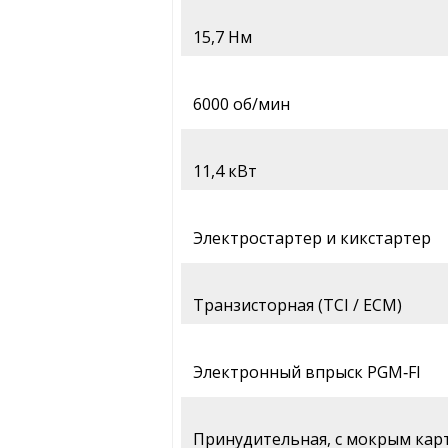
15,7 Нм
6000 об/мин
11,4 кВт
Электростартер и кикстартер
Транзисторная (TCI / ECM)
Электронный впрыск PGM‑FI
Принудительная, с мокрым кар