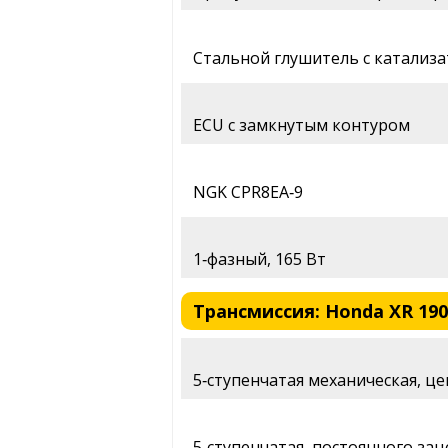
Стальной глушитель с катализ
ECU с замкнутым контуром
NGK CPR8EA‑9
1‑фазный, 165 Вт
Трансмиссия: Honda XR 190
5‑ступенчатая механическая, ц
5‑ступенчатая, постоянного за