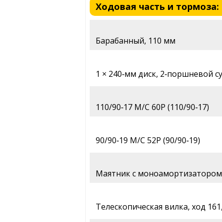
Ходовая часть и тормоза: 
Барабанный, 110 мм
1 × 240‑мм диск, 2‑поршневой с
110/90‑17 M/C 60P (110/90‑17)
90/90‑19 M/C 52P (90/90‑19)
Маятник с моноамортизатором,
Телескопическая вилка, ход 161