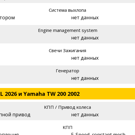
Система выхлопа
атором
нет данных
Engine management system
нет данных
Свечи Зажигания
нет данных
Генератор
нет данных
L 2026 и Yamaha TW 200 2002
КПП / Привод колеса
епной привод
нет данных
КПП
цепления
5-Speed, constant mesh