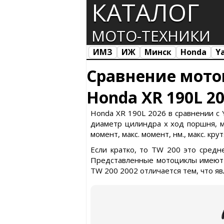
КАТАЛОГ
МОТО-ТЕХНИКИ
ИМЗ
ИЖ
Минск
Honda
Y
Все марки
Загрузка...
Сравнение мото
Honda XR 190L 2
Honda XR 190L 2026 в сравнении с 
диаметр цилиндра х ход поршня, ма
момент, макс. момент, нм., макс. кр
Если кратко, то TW 200 это средн
Представленные мотоциклы имеют с
TW 200 2002 отличается тем, что я