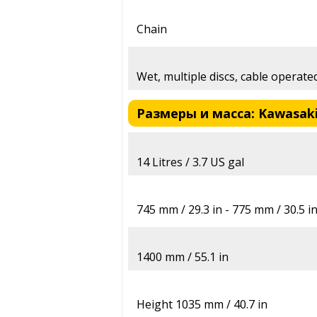
Chain
Wet, multiple discs, cable operate
Размеры и масса: Kawasaki B
14 Litres / 3.7 US gal
745 mm / 29.3 in - 775 mm / 30.5 i
1400 mm / 55.1 in
Height 1035 mm / 40.7 in