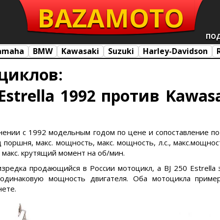
BAZA
MOTO
ПО
amaha
BMW
Kawasaki
Suzuki
Harley-Davidson
циклов:
Estrella 1992 против Kawasak
равнении с 1992 модельным годом по цене и сопоставление по
поршня, макс. мощность, макс. мощность, л.с., макс.мощност
, макс. крутящий момент на об/мин.
то изредка продающийся в России мотоцикл, а BJ 250 Estrell
одинаковую мощность двигателя. Оба мотоцикла приме
нете.