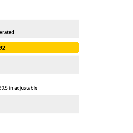
perated
92
30.5 in adjustable