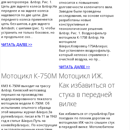
для мотороллера. &nbsp; Рис. 1.
относится к повышению
Цепь для заднего колеса &nbsp;На
долговечности коленчатого вала.
переднее и на заднее колеса
Заводом были проведены
надеваются по две цепи. Для
исследования, на основе которых
переднего колеса применяется
разработаны новые
цепь без шипов, а для заднего
конструктивные и
&mdash; с шипами (рис. 1), чтобы
технологические решения.
устранить не только боковое, но
&nbsp; Рис. 1. Воздухофильтр
и продольное ско...
мотоцикла К-175В &nbsp; На
мотоцикле
ЧИТАТЬ ДАЛЕЕ >>
&laquo;Ковровец-175А&raquo;
был установлен воздухофильтр,
который неплохо справлялся с
очисткой воздуха, но пр...
ЧИТАТЬ ДАЛЕЕ >>
Мотоцикл К-750М
Мотоцикл ИЖ.
Как избавиться от
КМЗ К-750М выходит на трассу
&nbsp; Киевский мотозавод
стука в передней
перешел на производство
модернизированного тяжелого
вилке
мотоцикла модели К-750М. Об
испытаниях опытного образца
этой машины журнал &laquo;За
Как избавиться от стука&nbsp;При
рулем&raquo; писал в № 11 за 1963
поездках по плохим дорогам на
год в статье &laquo;Путь на
мотоциклах ИЖ часто слышен стук
конвейер&raquo;. По конструкции
в передней вилке. Мотолюбители
и эксплуатационным качествам