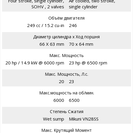
Four stroke, single cylinder,
Air cooled, two stroke,
SOHV , 2 valves
single cylinder
Объём двигателя
249 cc / 15.2 cu-in
246
Диаметр цилиндра х Ход поршня
66 X 63 mm
70 x 64 mm
Макс. Мощность
20 hp / 14.9 kW @ 6000 rpm
23 hp @ 6500 rpm
Макс. Мощность, Л.с.
20
23
Макс.мощность на об/мин.
6000
6500
Степень Сжатия
Wet sump
Mikuni VN28SS
Макс. Крутящий Момент