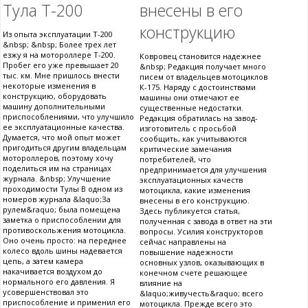
Тула Т-200
внесены в его
конструкцию
Из опыта эксплуатации Т-200
&nbsp; &nbsp; Более трех лет
езжу я на мотороллере Т-200.
Ковровец становится надежнее
Пробег его уже превышает 20
&nbsp; Редакция получает много
тыс. км. Мне пришлось внести
писем от владельцев мотоциклов
некоторые изменения в
К-175. Наряду с достоинствами
конструкцию, оборудовать
машины они отмечают ее
машину дополнительными
существенные недостатки.
приспособлениями, что улучшило
Редакция обратилась на завод-
ее эксплуатационные качества.
изготовитель с просьбой
Думается, что мой опыт может
сообщить, как учитываются
пригодиться другим владельцам
критические замечания
мотороллеров, поэтому хочу
потребителей, что
поделиться им на страницах
предпринимается для улучшения
журнала. &nbsp; Улучшение
эксплуатационных качеств
проходимости Тулы В одном из
мотоцикла, какие изменения
номеров журнала &laquo;За
внесены в его конструкцию.
рулем&raquo; была помещена
Здесь публикуется статья,
заметка о приспособлении для
полученная с завода в ответ на эти
противоскольжения мотоцикла.
вопросы. Усилия конструкторов
Оно очень просто: на переднее
сейчас направлены на
колесо вдоль шины надевается
повышение надежности
цепь, а затем камера
основных узлов, оказывающих в
накачивается воздухом до
конечном счете решающее
нормального его давления. Я
влияние на
усовершенствовал это
&laquo;живучесть&raquo; всего
приспособление и применил его
мотоцикла. Прежде всего это