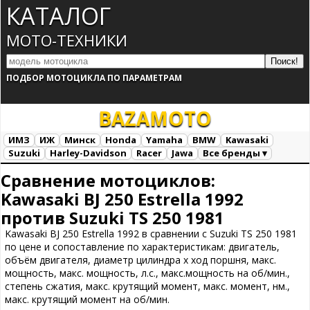
КАТАЛОГ
МОТО-ТЕХНИКИ
ПОДБОР МОТОЦИКЛА ПО ПАРАМЕТРАМ
BAZA
MOTO
ИМЗ
ИЖ
Минск
Honda
Yamaha
BMW
Kawasaki
Suzuki
Harley-Davidson
Racer
Jawa
Все бренды ▾
Все марки
Загрузка...
Сравнение мотоциклов:
Kawasaki BJ 250 Estrella 1992
против Suzuki TS 250 1981
Kawasaki BJ 250 Estrella 1992 в сравнении с Suzuki TS 250 1981
по цене и сопоставление по характеристикам: двигатель,
объём двигателя, диаметр цилиндра х ход поршня, макс.
мощность, макс. мощность, л.с., макс.мощность на об/мин.,
степень сжатия, макс. крутящий момент, макс. момент, нм.,
макс. крутящий момент на об/мин.