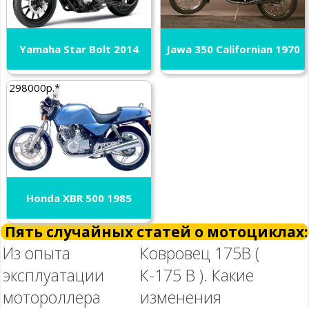
Yamaha Star Bolt 2014
Jawa 350 Californian 1970
298000р.*
Honda XBR 500 1985
Пять случайных статей о мотоциклах:
Из опыта
Ковровец 175В (
эксплуатации
К-175 В ). Какие
мотороллера
изменения