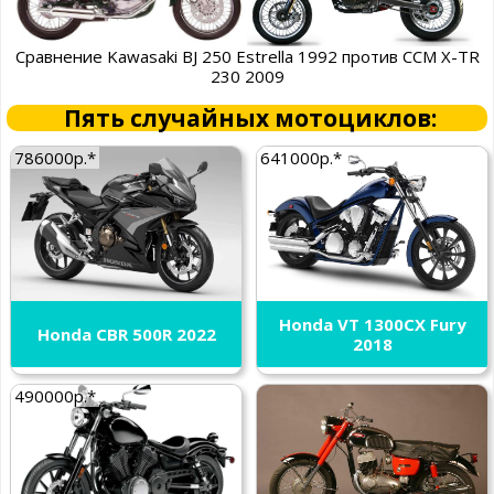
Сравнение Kawasaki BJ 250 Estrella 1992 против CCM X-TR
230 2009
Пять случайных мотоциклов:
786000р.*
641000р.*
Honda VT 1300CX Fury
Honda CBR 500R 2022
2018
490000р.*