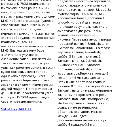
предлагали несколько вариантов,
мотоцикл К-750М отличается от
исключающих это неприятное
выпускавшегося ранее К-750 и
явление (см. например, &laquo;За
унифицирован по посадочным
рулем&raquo;, 1973, № 10).Мы
местам и ряду узлов с мотоциклом
используем более доступный
М-62 Ирбитского завода. Рулевое
способ, который дает тоже
управление мотоцикла К-750М,
неплохие результаты: вводим в
колеса, коробка передач,
амортизатор два резиновых
передняя телескопическая вилка,
кольца, как показано на
электрооборудование полностью
рисунке.Переделка амортизатора
взаимозаменяемы с
передней вилки: 1 &mdash; шток;
аналогичными узлами и деталями
2 &mdash; наконечник; 3 &mdash;
М-62. Благодаря этому будет
верхнее кольцо; 4 &mdash;
значительно улучшено
шайба; 5 &mdash; клапан; 6
снабжение запасными частями.
&mdash; шпонка; 7 &mdash;
Такие разные по конструкции
нижнее кольцо; 8 &mdash;
узлы, как рама мотоцикла, шасси и
поршень; 9 &mdash; корпус
кузов коляски, имеют теперь
амортизатора.Верхнее кольцо 3
одинаковые присоединительные
толщиной 5 мм надевается на
размеры и в сборе могут быть
шток выше обратного клапана.
заменены аналогичными узлами
нижнее &mdash; 7 толщиной 2 мм
другой модели. По техническим
&mdash; на шток между обратным
данным и износостойкости узлов
клапаном и поршнем (его роль
мотоцикл К-750М превосходит
&mdash; повысить компрессию).
своего предшественника. ...
Чтобы верхнее кольцо служило
дольше и не разбивалось
ЧИТАТЬ ДАЛЕЕ >>
обратным клапаном, можно
между ними надеть
дополнительно металлическую
шайбу 4 толщиной 2 мм.