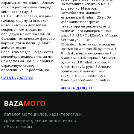
окрашивают мотоциклы &mdash;
На мотоцикле Ява (как у меня)
об этом рассказывает кандидат
достаточно 14 витков.
химических наук В.
Потребляемая мощность
БАЕНКЕВИЧ.Человеку, впервые
нагревателя &mdash; 25 вт. Во
наблюдающему за окраской
избежание перегрузки
мотоциклетных деталей на
генератора не рекомендуется
современном заводе, вся
включать его одновременно с
процедура может показаться
фарой.А. ЕГОРОВ125284, г. Москва,
большим техническим фокусом.
Беговая ул., 11, кв.
Картина для непосвященного
106&nbsp;Намотка проволоки на
действительно
правую (а) и левую (б) рукоятки: 1
непонятна.Медленно движется
&mdash; винт, изолированный от
конвейер с подвешенными на
&laquo;массы&raquo;; 2 &mdash;
нем деталями. Вот они входят в
рукоятка; 3 &mdash; гильза; 4
окрасочную камеру, и,
&mdash; труба руля; 5 &mdash;
поравнявшись с роботом, ко...
проволока; б &mdash; винт,
соединяющий проволоку с
ЧИТАТЬ ДАЛЕЕ >>
&laquo;массой&raquo;.&nbsp...
ЧИТАТЬ ДАЛЕЕ >>
BAZA
MOTO
Каталог мотоциклов, характеристики,
сравнение моделей и аналитика по
объявлениям.