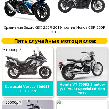
Сравнение Suzuki GSX 250R 2019 против Honda CBR 250R
2013
Пять случайных мотоциклов:
510000р.*
Honda VT 750RS Shadow
Kawasaki Versys 1000SE-
(VT 750S) Special Edition
LT+ 2019
2012
126000р.*