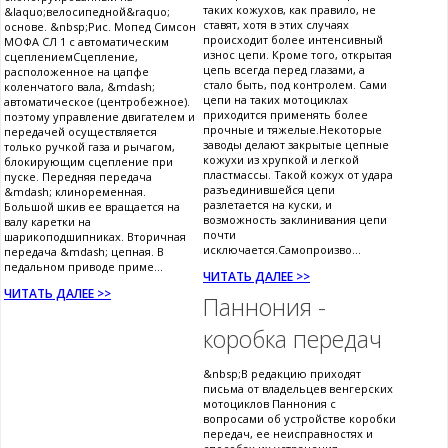
таких кожухов, как правило, не
&laquo;велосипедной&raquo;
ставят, хотя в этих случаях
основе. &nbsp;Рис. Мопед Симсон
происходит более интенсивный
МОФА СЛ 1 с автоматическим
износ цепи. Кроме того, открытая
сцеплениемСцепление,
цепь всегда перед глазами, а
расположенное на цапфе
стало быть, под контролем. Сами
коленчатого вала, &mdash;
цепи на таких мотоциклах
автоматическое (центробежное).
приходится применять более
поэтому управление двигателем и
прочные и тяжелые.Некоторые
передачей осуществляется
заводы делают закрытые цепные
только ручкой газа и рычагом,
кожухи из хрупкой и легкой
блокирующим сцепление при
пластмассы. Такой кожух от удара
пуске. Передняя передача
разъединившейся цепи
&mdash; клиноременная.
разлетается на куски, и
Большой шкив ее вращается на
возможность заклинивания цепи
валу каретки на
почти
шарикоподшипниках. Вторичная
исключается.Самопроизво...
передача &mdash; цепная. В
педальном приводе приме...
ЧИТАТЬ ДАЛЕЕ >>
ЧИТАТЬ ДАЛЕЕ >>
Паннония -
коробка передач
&nbsp;В редакцию приходят
письма от владельцев венгерских
мотоциклов Паннония с
вопросами об устройстве коробки
передач, ее неисправностях и