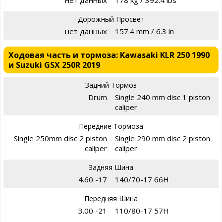
нет данных
178 kg / 392.4 lbs
Дорожный Просвет
нет данных
157.4 mm / 6.3 in
Ходовая часть и тормоза: Kawasaki KLR 250 1990
и Suzuki GSX 250R 2019
Задний Тормоз
Drum
Single 240 mm disc 1 piston
caliper
Передние Тормоза
Single 250mm disc 2 piston
Single 290 mm disc 2 piston
caliper
caliper
Задняя Шина
4.60 -17
140/70-17 66H
Передняя Шина
3.00 -21
110/80-17 57H