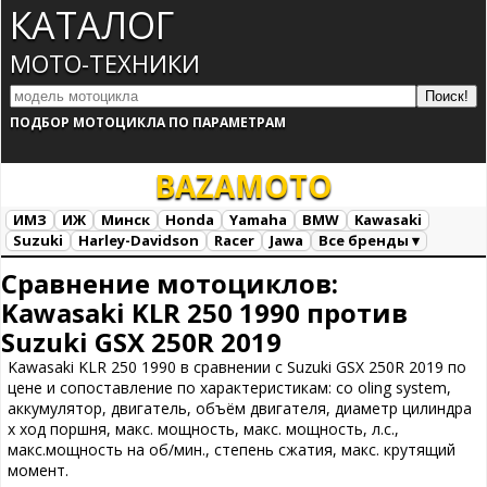
КАТАЛОГ
МОТО-ТЕХНИКИ
ПОДБОР МОТОЦИКЛА ПО ПАРАМЕТРАМ
BAZA
MOTO
ИМЗ
ИЖ
Минск
Honda
Yamaha
BMW
Kawasaki
Suzuki
Harley-Davidson
Racer
Jawa
Все бренды ▾
Все марки
Загрузка...
Сравнение мотоциклов:
Kawasaki KLR 250 1990 против
Suzuki GSX 250R 2019
Kawasaki KLR 250 1990 в сравнении с Suzuki GSX 250R 2019 по
цене и сопоставление по характеристикам: co oling system,
аккумулятор, двигатель, объём двигателя, диаметр цилиндра
х ход поршня, макс. мощность, макс. мощность, л.с.,
макс.мощность на об/мин., степень сжатия, макс. крутящий
момент.