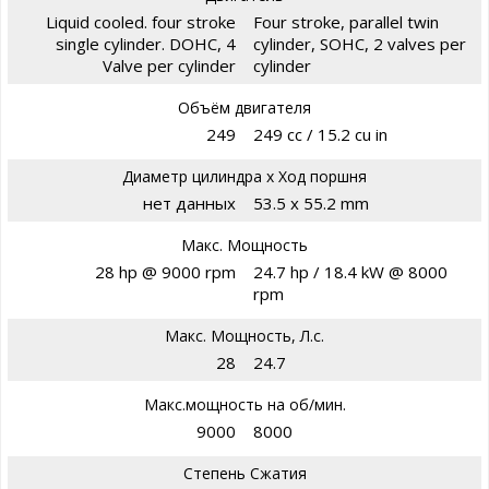
Liquid cooled. four stroke
Four stroke, parallel twin
single cylinder. DOHC, 4
cylinder, SOHC, 2 valves per
Valve per cylinder
cylinder
Объём двигателя
249
249 cc / 15.2 cu in
Диаметр цилиндра х Ход поршня
нет данных
53.5 x 55.2 mm
Макс. Мощность
28 hp @ 9000 rpm
24.7 hp / 18.4 kW @ 8000
rpm
Макс. Мощность, Л.с.
28
24.7
Макс.мощность на об/мин.
9000
8000
Степень Сжатия