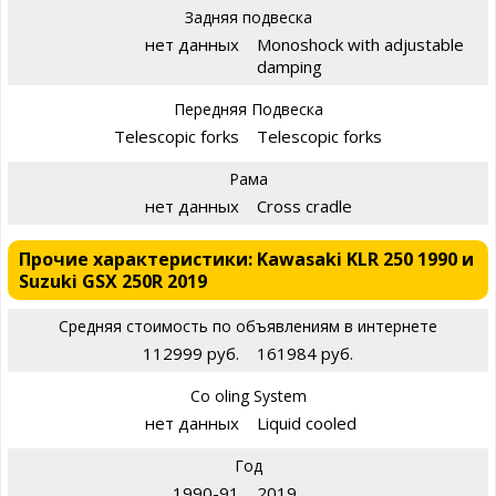
Задняя подвеска
нет данных
Monoshock with adjustable
damping
Передняя Подвеска
Telescopic forks
Telescopic forks
Рама
нет данных
Cross cradle
Прочие характеристики: Kawasaki KLR 250 1990 и
Suzuki GSX 250R 2019
Средняя стоимость по объявлениям в интернете
112999 руб.
161984 руб.
Co oling System
нет данных
Liquid cooled
Год
1990-91
2019