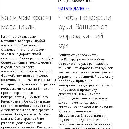
(z=12); 2 &mdash; ше...
ЧИТАТЬ ДАЛЕЕ >>
Как и чем красят
Чтобы не мерзли
мотоциклы
руки. Защита от
мороза кистей
Как и чем окрашивают
мотоциклы&nbsp; О любой
рук
двухколесной машине не
скажешь, что она слишком
заметна на дороге своей
Защита от мороза кистей
окрашенной поверхностью. Да и
рук&nbsp;При езде зимой на
более солидные трехколесные
мотоцикле не удается надежно
выделяются из всего
защитить от мороза кисти рук, так
движущегося по земле больше
как толстые рукавицы затрудняют
формой, чем цветом. И дело,
управление машиной. Я решил эту
конечно, не в том, что мотоциклы,
проблему, применив
мотороллеры, мопеды покрывают
электронагрев для рукояток руля.
неброскими красками &mdash;
Нихромовую проволоку
просто окрашенных
диаметром 0.8 мм намотал
поверхностей у них немного.
непосредственно на рукоятки,
Рама, крылья, бензобак и еще
закрепив ее концы двумя
несколько небольших деталей
винтами, как показано на рисунке.
&mdash; вот и все, что красят на
К изолированному от
заводе. Но ведь красят. Чтобы
&laquo;массы&raquo; винту 1
машина была красивой, не
подвел через дополнительные
ржавела, долго сохраняла
выключатель и провода питание
привлекательный вид.Как и чем
от центрального переключателя.