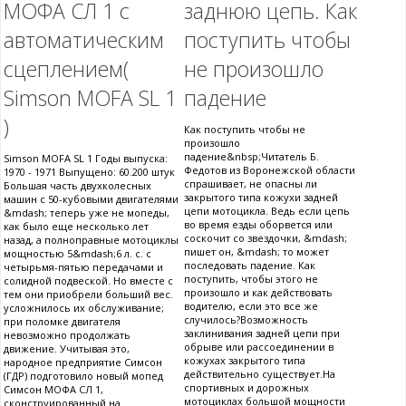
МОФА СЛ 1 с
заднюю цепь. Как
автоматическим
поступить чтобы
сцеплением(
не произошло
Simson MOFA SL 1
падение
)
Как поступить чтобы не
произошло
падение&nbsp;Читатель Б.
Simson MOFA SL 1 Годы выпуска:
Федотов из Воронежской области
1970 - 1971 Выпущено: 60.200 штук
спрашивает, не опасны ли
Большая часть двухколесных
закрытого типа кожухи задней
машин с 50-кубовыми двигателями
цепи мотоцикла. Ведь если цепь
&mdash; теперь уже не мопеды,
во время езды оборвется или
как было еще несколько лет
соскочит со звездочки, &mdash;
назад, а полноправные мотоциклы
пишет он, &mdash; то может
мощностью 5&mdash;6 л. с. с
последовать падение. Как
четырьмя-пятью передачами и
поступить, чтобы этого не
солидной подвеской. Но вместе с
произошло и как действовать
тем они приобрели больший вес.
водителю, если это все же
усложнилось их обслуживание;
случилось?Возможность
при поломке двигателя
заклинивания задней цепи при
невозможно продолжать
обрыве или рассоединении в
движение. Учитывая это,
кожухах закрытого типа
народное предприятие Симсон
действительно существует.На
(ГДР) подготовило новый мопед
спортивных и дорожных
Симсон МОФА СЛ 1,
мотоциклах большой мощности
сконструированный на