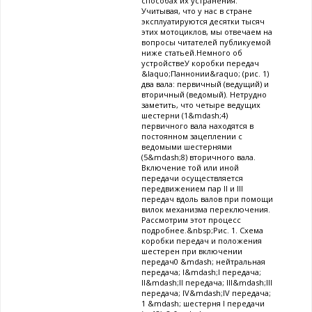
способах их устранения.
Учитывая, что у нас в стране
эксплуатируются десятки тысяч
этих мотоциклов, мы отвечаем на
вопросы читателей публикуемой
ниже статьей.Немного об
устройствеУ коробки передач
&laquo;Паннонии&raquo; (рис. 1)
два вала: первичный (ведущий) и
вторичный (ведомый). Нетрудно
заметить, что четыре ведущих
шестерни (1&mdash;4)
первичного вала находятся в
постоянном зацеплении с
ведомыми шестернями
(5&mdash;8) вторичного вала.
Включение той или иной
передачи осуществляется
передвижением пар II и III
передач вдоль валов при помощи
вилок механизма переключения.
Рассмотрим этот процесс
подробнее.&nbsp;Рис. 1. Схема
коробки передач и положения
шестерен при включении
передач0 &mdash; нейтральная
передача; I&mdash;I передача;
II&mdash;II передача; III&mdash;III
передача; IV&mdash;IV передача;
1 &mdash; шестерня I передачи