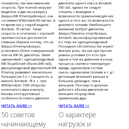
показатель, как максимальная
двигатели одного класса &mdash;
скорость. При полной нагрузке
350 см3, однако не следует
(водитель и два пассажира) у
спешить с выводами о
&laquo;ИЖ Юпитера&raquo; она
возможности применения для них
составляет 85&mdash;90 км/час, в
одного и того же, по возможности
то время как у старой модели
дешевого топлива. Наибольшего
&mdash; 70 км/час. Такая
внимания требует двигатель
скорость в сочетании с хорошей
&laquo;Планеты-спорт&raquo;
приемистостью достигается
&mdash; высокофорсированный
главным образом потому, что на
и к тому же одноцилиндровый.
&laquo;Юпитере&raquo;
Последнее обстоятельство играет
установлен более совершенный,
важную роль, так как при прочих
чем на ИЖ-56, двигатель. Имея
равных условиях (то есть при
одинаковый с одноцилиндровым
одном и том же давлении в конце
ИЖ-56 рабочий объем (346 см3),
процесса сжатия и температуре
двухцилиндровый двухтактный ИЖ
заряда, одинаковом составе
Юпитер развивает значительно
смеси, одинаковом топливе и т. д.)
большую (на 5 л. с.) мощность, а
детонация возникает раньше в
именно &mdash; 18 л. с. при
большем цилиндре, чем в
4900&mdash; 5100 оборотах
меньшем. Поэтому-то деление
коленчатого вала в минуту.
рабочего объема двигателя на
Каковы конструктивные
меньшие посредством
особенности нового двигател...
применения двух...
ЧИТАТЬ ДАЛЕЕ >>
ЧИТАТЬ ДАЛЕЕ >>
50 советов
О характере
начинающему
нагрузок и