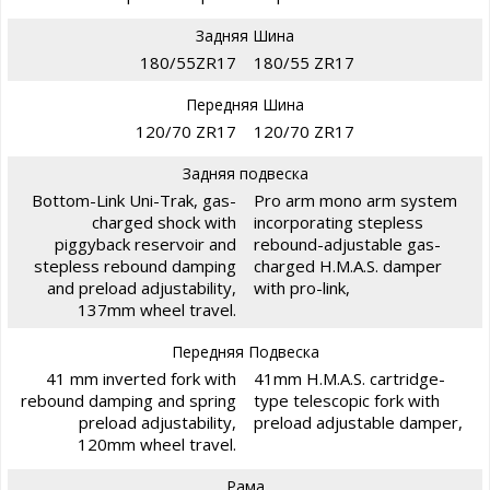
Задняя Шина
180/55ZR17
180/55 ZR17
Передняя Шина
120/70 ZR17
120/70 ZR17
Задняя подвеска
Bottom-Link Uni-Trak, gas-
Pro arm mono arm system
charged shock with
incorporating stepless
piggyback reservoir and
rebound-adjustable gas-
stepless rebound damping
charged H.M.A.S. damper
and preload adjustability,
with pro-link,
137mm wheel travel.
Передняя Подвеска
41 mm inverted fork with
41mm H.M.A.S. cartridge-
rebound damping and spring
type telescopic fork with
preload adjustability,
preload adjustable damper,
120mm wheel travel.
Рама