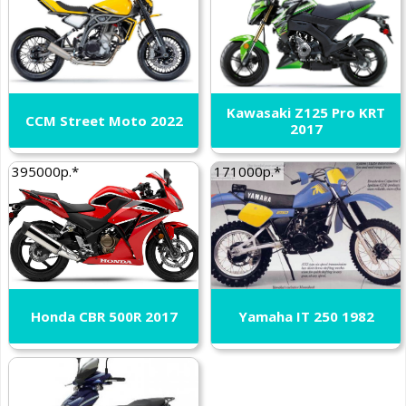
Kawasaki Z125 Pro KRT
CCM Street Moto 2022
2017
395000р.*
171000р.*
Honda CBR 500R 2017
Yamaha IT 250 1982