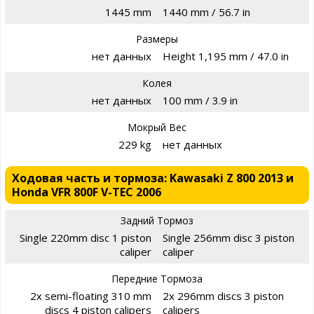
1445 mm
1440 mm / 56.7 in
Размеры
нет данных
Height 1,195 mm / 47.0 in
Колея
нет данных
100 mm / 3.9 in
Мокрый Вес
229 kg
нет данных
Ходовая часть и тормоза: Kawasaki Z 800 2013 и
Honda VFR 800F V-TEC 2006
Задний Тормоз
Single 220mm disc 1 piston
Single 256mm disc 3 piston
caliper
caliper
Передние Тормоза
2x semi-floating 310 mm
2x 296mm discs 3 piston
discs 4 piston calipers
calipers