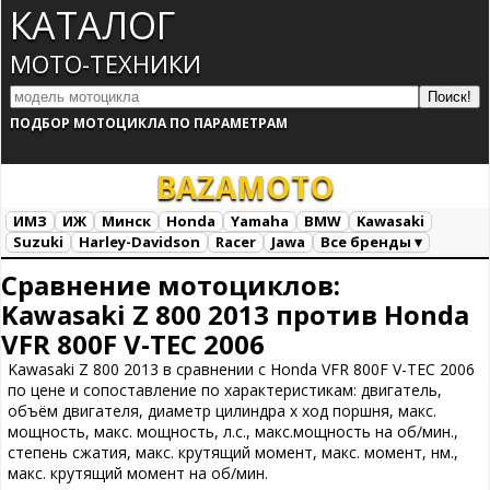
КАТАЛОГ
МОТО-ТЕХНИКИ
ПОДБОР МОТОЦИКЛА ПО ПАРАМЕТРАМ
BAZA
MOTO
ИМЗ
ИЖ
Минск
Honda
Yamaha
BMW
Kawasaki
Suzuki
Harley-Davidson
Racer
Jawa
Все бренды ▾
Все марки
Загрузка...
Сравнение мотоциклов:
Kawasaki Z 800 2013 против Honda
VFR 800F V-TEC 2006
Kawasaki Z 800 2013 в сравнении с Honda VFR 800F V-TEC 2006
по цене и сопоставление по характеристикам: двигатель,
объём двигателя, диаметр цилиндра х ход поршня, макс.
мощность, макс. мощность, л.с., макс.мощность на об/мин.,
степень сжатия, макс. крутящий момент, макс. момент, нм.,
макс. крутящий момент на об/мин.