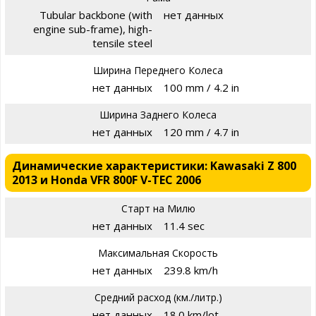
Tubular backbone (with
нет данных
engine sub-frame), high-
tensile steel
Ширина Переднего Колеса
нет данных
100 mm / 4.2 in
Ширина Заднего Колеса
нет данных
120 mm / 4.7 in
Динамические характеристики: Kawasaki Z 800
2013 и Honda VFR 800F V-TEC 2006
Старт на Милю
нет данных
11.4 sec
Максимальная Скорость
нет данных
239.8 km/h
Средний расход (км./литр.)
нет данных
18.0 km/lot