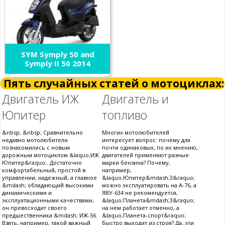
SYM Symply 50 and
Symply II 50 2014
Пять случайных статей о мотоциклах:
Двигатель ИЖ
Двигатель и
Юпитер
топливо
&nbsp; &nbsp; Сравнительно
Многих мотолюбителей
недавно мотолюбители
интересует вопрос: почему для
познакомились с новым
почти одинаковых, по их мнению,
дорожным мотоциклом &laquo;ИЖ
двигателей применяют разные
Юпитер&raquo;. Достаточно
марки бензина? Почему,
комфортабельный, простой в
например,
управлении, надежный, а главное
&laquo;Юпитер&mdash;3&raquo;
&mdash; обладающий высокими
можно эксплуатировать на А-76, а
динамическими и
ЯВУ-634 не рекомендуется,
эксплуатационными качествами,
&laquo;Планета&mdash;3&raquo;
он превосходит своего
на нем работает отменно, а
предшественника &mdash; ИЖ-56.
&laquo;Планета-спорт&raquo;
Взять, например, такой важный
быстро выходит из строя? Да, эти