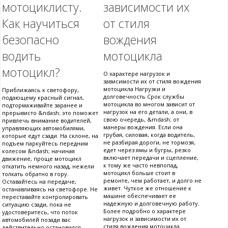
мотоциклисту.
зависимости их
Как научиться
от стиля
безопасно
вождения
водить
мотоцикла
мотоцикл?
О характере нагрузок и
зависимости их от стиля вождения
мотоцикла Нагрузки и
Приближаясь к светофору,
долговечность Срок службы
подающему красный сигнал,
мотоцикла во многом зависит от
подтормаживайте заранее и
нагрузок на его детали, а они, в
прерывисто &ndash; это поможет
свою очередь, &mdash; от
привлечь внимание водителей,
манеры вождения. Если она
управляющих автомобилями,
грубая, силовая, когда водитель,
которые едут сзади. На склоне, на
не разбирая дороги, не тормозя,
подъем паркуйтесь передним
едет через ямы и бугры, резко
колесом &ndash; начиная
включает передачи и сцепление,
движение, проще мотоцикл
к тому же часто невпопад,
откатить немного назад, нежели
мотоцикл больше стоит в
толкать обратно в гору.
ремонте, чем работает, и долго не
Оставайтесь на передаче,
живет. Чуткое же отношение к
останавливаясь на светофоре. Не
машине обеспечивает ее
переставайте контролировать
надежную и долговечную работу.
ситуацию сзади, пока не
Более подробно о характере
удостоверитесь, что поток
нагрузок и зависимости их от
автомобилей позади вас
стиля вождения мотоцикла
действительно остановился.