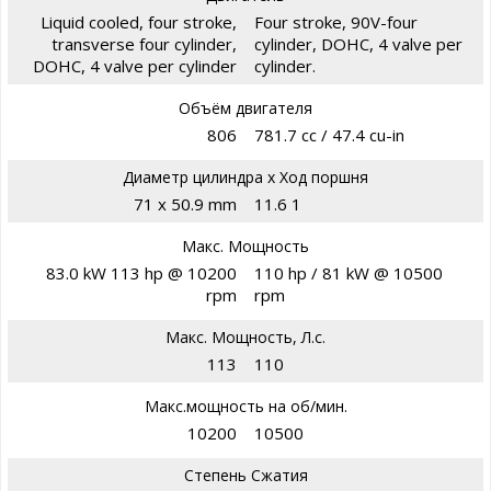
Liquid cooled, four stroke,
Four stroke, 90V-four
transverse four cylinder,
cylinder, DOHC, 4 valve per
DOHC, 4 valve per cylinder
cylinder.
Объём двигателя
806
781.7 cc / 47.4 cu-in
Диаметр цилиндра х Ход поршня
71 x 50.9 mm
11.6 1
Макс. Мощность
83.0 kW 113 hp @ 10200
110 hp / 81 kW @ 10500
rpm
rpm
Макс. Мощность, Л.с.
113
110
Макс.мощность на об/мин.
10200
10500
Степень Сжатия