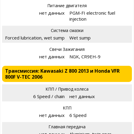
Питание двигателя
нет данных
PGM-FI electronic fuel
injection
Система смазки
Forced lubrication, wet sump
Wet sump
Свечи Зажигания
нет данных
NGK, CR9EH-9
Трансмиссия: Kawasaki Z 800 2013 и Honda VFR
800F V-TEC 2006
КПП / Привод колеса
6 Speed / chain
нет данных
КПП
нет данных
6 Speed
Главная передача
нет данных
Aluminium, twin spar