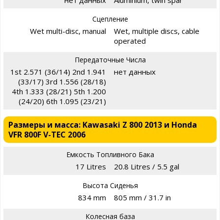
Сцепление
Wet multi-disc, manual
Wet, multiple discs, cable
operated
Передаточные Числа
1st 2.571 (36/14) 2nd 1.941
нет данных
(33/17) 3rd 1.556 (28/18)
4th 1.333 (28/21) 5th 1.200
(24/20) 6th 1.095 (23/21)
Размеры и масса: Kawasaki Z 800 2013 и Honda
VFR 800F V-TEC 2006
Емкость Топливного Бака
17 Litres
20.8 Litres / 5.5 gal
Высота Сиденья
834 mm
805 mm / 31.7 in
Колесная база