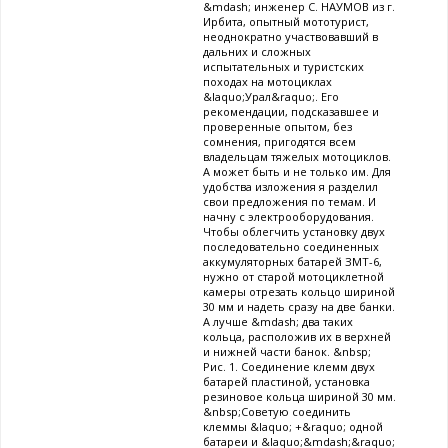
&mdash; инженер С. НАУМОВ из г.
Ирбита, опытный мототурист,
неоднократно участвовавший в
дальних и сложных
испытательных и туристских
походах на мотоциклах
&laquo;Урал&raquo;. Его
рекомендации, подсказавшее и
проверенные опытом, без
сомнения, пригодятся всем
владельцам тяжелых мотоциклов.
А может быть и не только им. Для
удобства изложения я разделил
свои предложения по темам. И
начну с электрооборудования.
Чтобы облегчить установку двух
последовательно соединенных
аккумуляторных батарей ЗМТ-6,
нужно от старой мотоциклетной
камеры отрезать кольцо шириной
30 мм и надеть сразу на две банки.
А лучше &mdash; два таких
кольца, расположив их в верхней
и нижней части банок. &nbsp;
Рис. 1. Соединение клемм двух
батарей пластиной, установка
резиновое кольца шириной 30 мм.
&nbsp;Советую соединить
клеммы &laquo; +&raquo; одной
батареи и &laquo;&mdash;&raquo;