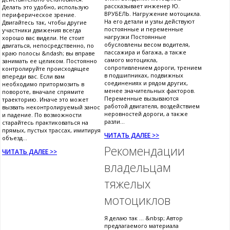
рассказывает инженер Ю.
Делать это удобно, использую
ВРУБЕЛЬ. Нагружение мотоцикла.
периферическое зрение.
На его детали и узлы действуют
Двигайтесь так, чтобы другие
постоянные и переменные
участники движения всегда
нагрузки Постоянные
хорошо вас видели. Не стоит
обусловлены весом водителя,
двигаться, непосредственно, по
пассажира и багажа, а также
краю полосы &ndash; вы вправе
самого мотоцикла,
занимать ее целиком. Постоянно
сопротивлением дороги, трением
контролируйте происходящее
в подшипниках, подвижных
впереди вас. Если вам
соединениях и рядом других,
необходимо притормозить в
менее значительных факторов.
повороте, вначале спрямите
Переменные вызываются
траекторию. Иначе это может
работой двигателя, воздействием
вызвать неконтролируемый занос
неровностей дороги, а также
и падение. По возможности
разли...
старайтесь практиковаться на
прямых, пустых трассах, имитируя
ЧИТАТЬ ДАЛЕЕ >>
объезд...
Рекомендации
ЧИТАТЬ ДАЛЕЕ >>
владельцам
тяжелых
мотоциклов
Я делаю так ... &nbsp; Автор
предлагаемого материала