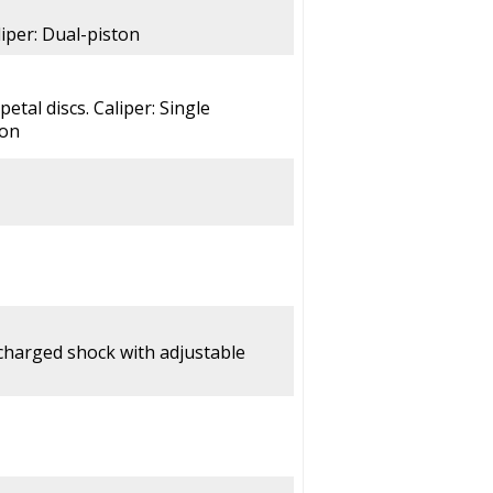
liper: Dual-piston
etal discs. Caliper: Single
ton
charged shock with adjustable