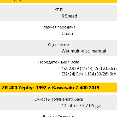
КПП
6 Speed
Главная передача
Chain
Сцепление
Wet multi-disc, manual
Передаточные Числа
1st 2.929 (41/14) 2nd 2.056 (
(32/24) 5th 1.154 (30/26) 6th
ZR 400 Zephyr 1992 и Kawasaki Z 400 2019
Емкость Топливного Бака
14 Litres / 3.7 US gal
Высота Сиденья