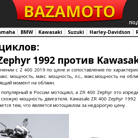
BAZA
MOTO
ПО
amaha
BMW
Kawasaki
Suzuki
Harley-Davidson
циклов:
Zephyr 1992 против Kawasaki
внении с Z 400 2019 по цене и сопоставление по характерис
кс. мощность, макс. мощность, л.с., макс.мощность на об/ми
утящий момент на об/мин.
о популярный в России мотоцикл, а ZR 400 Zephyr это изре
хожую мощность двигателя. Kawasaki ZR 400 Zephyr 1992 -
ается тем, что является мотоциклом за недорогую цену .