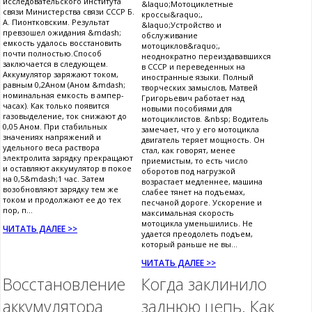
исследовательского института
&laquo;Мотоциклетные
связи Министерства связи СССР Б.
кроссы&raquo;,
А. Пионтковским. Результат
&laquo;Устройство и
превзошел ожидания &mdash;
обслуживание
емкость удалось восстановить
мотоциклов&raquo;,
почти полностью.Способ
неоднократно переиздававшихся
заключается в следующем.
в СССР и переведенных на
Аккумулятор заряжают током,
иностранные языки. Полный
равным 0,2Аном (Аном &mdash;
творческих замыслов, Матвей
номинальная емкость в ампер-
Григорьевич работает над
часах). Как только появится
новыми пособиями для
газовыделение, ток снижают до
мотоциклистов. &nbsp; Водитель
0,05 Аном. При стабильных
замечает, что у его мотоцикла
значениях напряжений и
двигатель теряет мощность. Он
удельного веса раствора
стал, как говорят, менее
электролита зарядку прекращают
приемистым, то есть число
и оставляют аккумулятор в покое
оборотов под нагрузкой
на 0,5&mdash;1 час. Затем
возрастает медленнее, машина
возобновляют зарядку тем же
слабее тянет на подъемах,
током и продолжают ее до тех
песчаной дороге. Ускорение и
пор, п...
максимальная скорость
мотоцикла уменьшились. Не
ЧИТАТЬ ДАЛЕЕ >>
удается преодолеть подъем,
который раньше не вы...
ЧИТАТЬ ДАЛЕЕ >>
Восстановление
Когда заклинило
аккумулятора
заднюю цепь. Как