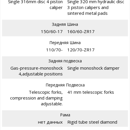
Single 316mm disc 4 piston
Single 320 mm hydraulic disc
caliper
3 piston calipers and
sintered metal pads
Задняя Шина
150/60-17
160/60-ZR17
Передняя Шина
110/70-
120/70-ZR17
Задняя подвеска
Gas-pressure-monoshock
Single monoshock damper
4,adjustable positions
Передняя Подвеска
Telescopic forks,
41 mm telescopic forks
compression and damping
adjustable.
Рама
нет данных
Rigid tube steel diamond