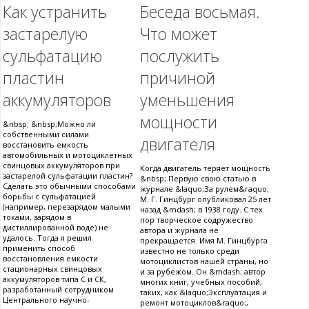
Как устранить
Беседа восьмая.
застарелую
Что может
сульфатацию
послужить
пластин
причиной
аккумуляторов
уменьшения
мощности
&nbsp; &nbsp;Можно ли
собственными силами
двигателя
восстановить емкость
автомобильных и мотоциклетных
свинцовых аккумуляторов при
Когда двигатель теряет мощность
застарелой сульфатации пластин?
&nbsp; Первую свою статью в
Сделать это обычными способами
журнале &laquo;За рулем&raquo;
борьбы с сульфатацией
М. Г. Гинцбург опубликовал 25 лет
(например, перезарядом малыми
назад &mdash; в 1938 году. С тех
токами, зарядом в
пор творческое содружество
дистиллированной воде) не
автора и журнала не
удалось. Тогда я решил
прекращается. Имя М. Гинцбурга
применить способ
известно не только среди
восстановления емкости
мотоциклистов нашей страны, но
стационарных свинцовых
и за рубежом. Он &mdash; автор
аккумуляторов типа С и СК,
многих книг, учебных пособий,
разработанный сотрудником
таких, как &laquo;Эксплуатация и
Центрального научно-
ремонт мотоциклов&raquo;,