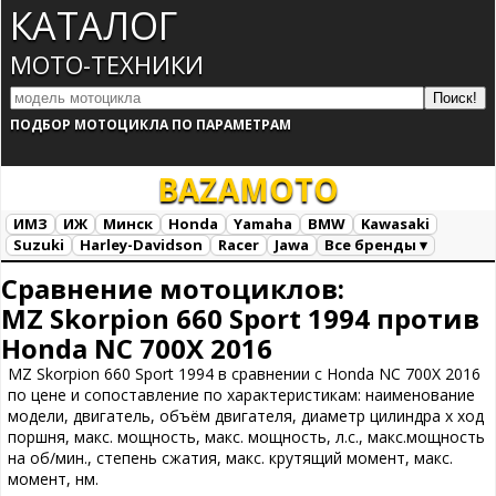
КАТАЛОГ
МОТО-ТЕХНИКИ
ПОДБОР МОТОЦИКЛА ПО ПАРАМЕТРАМ
BAZA
MOTO
ИМЗ
ИЖ
Минск
Honda
Yamaha
BMW
Kawasaki
Suzuki
Harley-Davidson
Racer
Jawa
Все бренды ▾
Все марки
Загрузка...
Сравнение мотоциклов:
MZ Skorpion 660 Sport 1994 против
Honda NC 700X 2016
MZ Skorpion 660 Sport 1994 в сравнении с Honda NC 700X 2016
по цене и сопоставление по характеристикам: наименование
модели, двигатель, объём двигателя, диаметр цилиндра х ход
поршня, макс. мощность, макс. мощность, л.с., макс.мощность
на об/мин., степень сжатия, макс. крутящий момент, макс.
момент, нм.