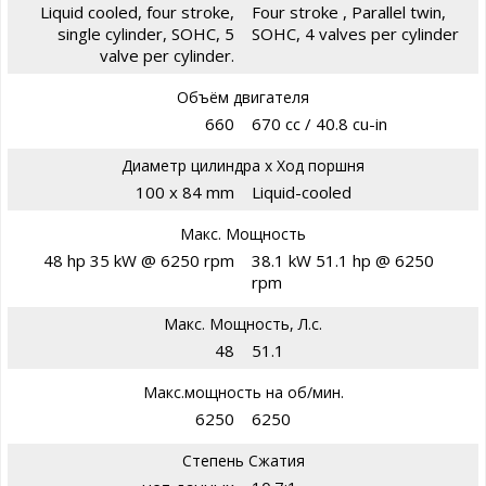
Liquid cooled, four stroke,
Four stroke , Parallel twin,
single cylinder, SOHC, 5
SOHC, 4 valves per cylinder
valve per cylinder.
Объём двигателя
660
670 cc / 40.8 cu-in
Диаметр цилиндра х Ход поршня
100 x 84 mm
Liquid-cooled
Макс. Мощность
48 hp 35 kW @ 6250 rpm
38.1 kW 51.1 hp @ 6250
rpm
Макс. Мощность, Л.с.
48
51.1
Макс.мощность на об/мин.
6250
6250
Степень Сжатия