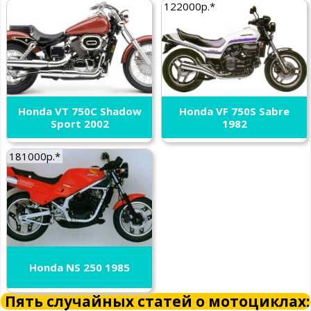
122000р.*
Honda VT 750C Shadow
Honda VF 750S Sabre
Sport 2002
1982
181000р.*
Honda NS 250 1985
Пять случайных статей о мотоциклах: