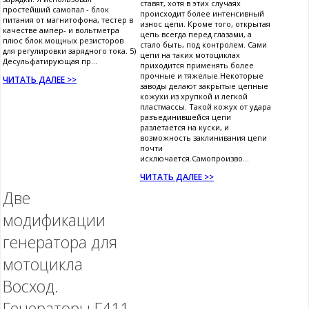
ставят, хотя в этих случаях
простейший самопал - блок
происходит более интенсивный
питания от магнитофона, тестер в
износ цепи. Кроме того, открытая
качестве ампер- и вольтметра
цепь всегда перед глазами, а
плюс блок мощных резисторов
стало быть, под контролем. Сами
для регулировки зарядного тока. 5)
цепи на таких мотоциклах
Десульфатирующая пр...
приходится применять более
прочные и тяжелые.Некоторые
ЧИТАТЬ ДАЛЕЕ >>
заводы делают закрытые цепные
кожухи из хрупкой и легкой
пластмассы. Такой кожух от удара
разъединившейся цепи
разлетается на куски, и
возможность заклинивания цепи
почти
исключается.Самопроизво...
ЧИТАТЬ ДАЛЕЕ >>
Две
модификации
генератора для
мотоцикла
Восход.
Генераторы Г411,