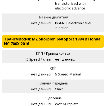
transistorised with
electronic advance
Питание двигателя
нет данных
PGM-FI electronic fuel
injection
Трансмиссия: MZ Skorpion 660 Sport 1994 и Honda
NC 700X 2016
КПП / Привод колеса
5 Speed / chain
нет данных
КПП
нет данных
6 Speed Manual
Главная передача
нет данных
Chain
Сцепление
нет данных
Wet Multiplate