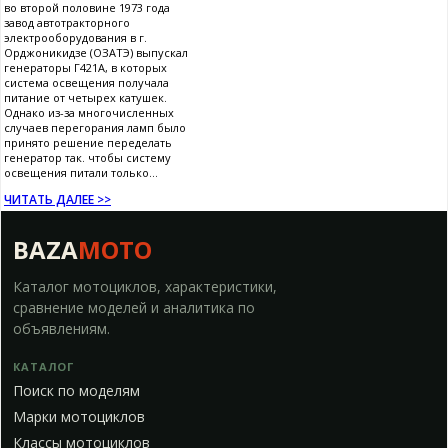
во второй половине 1973 года
завод автотракторного
электрооборудования в г.
Орджоникидзе (ОЗАТЭ) выпускал
генераторы Г421А, в которых
система освещения получала
питание от четырех катушек.
Однако из-за многочисленных
случаев перегорания ламп было
принято решение переделать
генератор так. чтобы систему
освещения питали только...
ЧИТАТЬ ДАЛЕЕ >>
BAZA
MOTO
Каталог мотоциклов, характеристики,
сравнение моделей и аналитика по
объявлениям.
КАТАЛОГ
Поиск по моделям
Марки мотоциклов
Классы мотоциклов