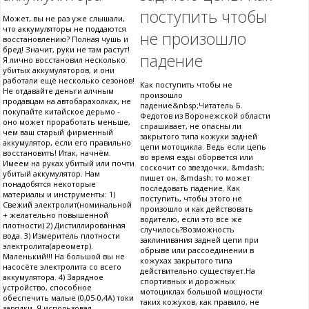
поступить чтобы
Может, вы не раз уже слышали,
что аккумуляторы не поддаются
не произошло
восстановлению? Полная чушь и
бред! Значит, руки не там растут!
падение
Я лично восстановил несколько
убитых аккумуляторов, и они
работали ещё несколько сезонов!
Как поступить чтобы не
Не отдавайте деньги алчным
произошло
продавцам на автобарахолках, не
падение&nbsp;Читатель Б.
покупайте китайское дерьмо -
Федотов из Воронежской области
оно может проработать меньше,
спрашивает, не опасны ли
чем ваш старый фирменный
закрытого типа кожухи задней
аккумулятор, если его правильно
цепи мотоцикла. Ведь если цепь
восстановить! Итак, начнём.
во время езды оборвется или
Имеем на руках убитый или почти
соскочит со звездочки, &mdash;
убитый аккумулятор. Нам
пишет он, &mdash; то может
понадобятся некоторые
последовать падение. Как
материалы и инструменты: 1)
поступить, чтобы этого не
Свежий электролит(номинальной
произошло и как действовать
+ желательно повышенной
водителю, если это все же
плотности) 2) Дистиллированная
случилось?Возможность
вода. 3) Измеритель плотности
заклинивания задней цепи при
электролита(ареометр).
обрыве или рассоединении в
Маленький!!! На большой вы не
кожухах закрытого типа
насосёте электролита со всего
действительно существует.На
аккумулятора. 4) Зарядное
спортивных и дорожных
устройство, способное
мотоциклах большой мощности
обеспечить малые (0,05-0,4А) токи
таких кожухов, как правило, не
зарядки. Я использовал