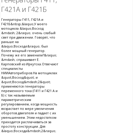
Г421А и Г421Б
Генераторы Г411, Г421А и
Г421Б&nbsp;&laquo;У моего
мотоцикла &laquo;Восход
&mdash; 2&raquo; очень слабый
свет при движении. Говорят, что
раньше на
&laquo;Восходе&raquo; был
более мощный генератор.
Почему же его заменили?&raquo;
&mdash; спрашивает Е.
Карповский из Иркутска.Отвечают
специалисты
НИИАвтоприборов.На мотоциклах
&quot;Восход&quot; и
&quot;Восход&mdash;2&quot;
применяются генераторы
переменного тока (Г411 и Г421 А и
Б) с так называемым
параметрическим
регулированием, когда мощность
возрастает по мере увеличения
оборотов двигателя и падает с их
уменьшением. Этим недостатком
приходится расплачиваться за
простоту конструкции. Для
&laquo;Восхода&mdash;2&raquo;