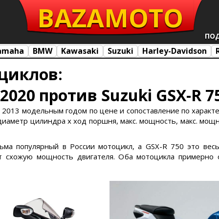
BAZA
MOTO
ПО
amaha
BMW
Kawasaki
Suzuki
Harley-Davidson
циклов:
 2020 против Suzuki GSX-R 7
 2013 модельным годом по цене и сопоставление по характерис
 диаметр цилиндра х ход поршня, макс. мощность, макс. мощно
сьма популярный в России мотоцикл, а GSX-R 750 это вес
 схожую мощность двигателя. Оба мотоцикла примерно о