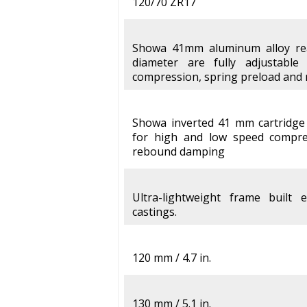
120/70 ZR17
Showa 41mm aluminum alloy re
diameter are fully adjustabl
compression, spring preload an
Showa inverted 41 mm cartridge f
for high and low speed compres
rebound damping
Ultra-lightweight frame built 
castings.
120 mm / 4.7 in.
130 mm / 5.1 in.