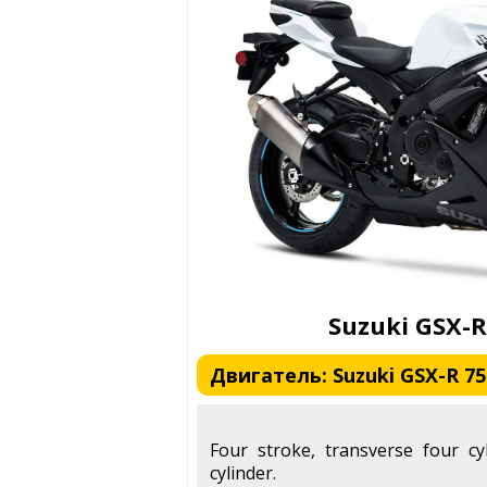
Suzuki GSX-R
Двигатель: Suzuki GSX-R 750
Four stroke, transverse four cy
cylinder.