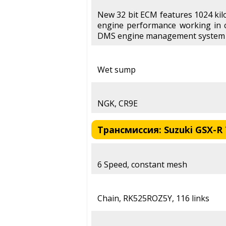
New 32 bit ECM features 1024 ki
engine performance working in c
DMS engine management system
Wet sump
NGK, CR9E
Трансмиссия: Suzuki GSX-R 7
6 Speed, constant mesh
Chain, RK525ROZ5Y, 116 links