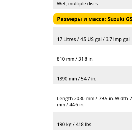
Wet, multiple discs
Размеры и масса: Suzuki GS
17 Litres / 4.5 US gal / 3.7 Imp gal
810 mm / 31.8 in.
1390 mm / 54.7 in.
Length 2030 mm / 79.9 in. Width 7
mm / 44.6 in.
190 kg / 418 lbs