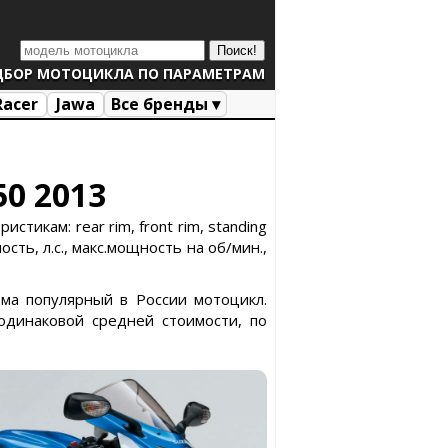
ДБОР МОТОЦИКЛА ПО ПАРАМЕТРАМ
Racer
Jawa
Все бренды ▾
50 2013
тикам: rear rim, front rim, standing
сть, л.с., макс.мощность на об/мин.,
ьма популярный в России мотоцикл.
динаковой средней стоимости, по