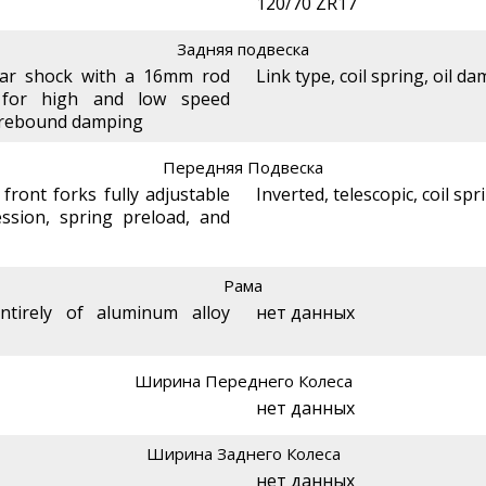
120/70 ZR17
Задняя подвеска
ar shock with a 16mm rod
Link type, coil spring, oil d
e for high and low speed
d rebound damping
Передняя Подвеска
ront forks fully adjustable
Inverted, telescopic, coil sp
sion, spring preload, and
Рама
entirely of aluminum alloy
нет данных
Ширина Переднего Колеса
нет данных
Ширина Заднего Колеса
нет данных