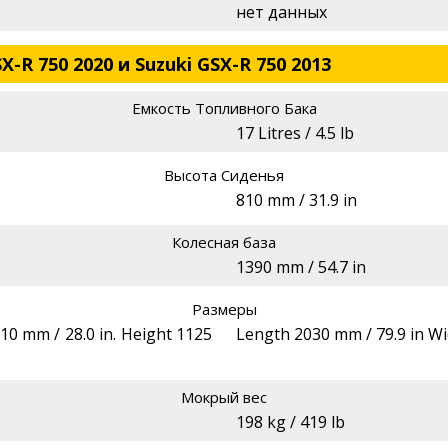
нет данных
X-R 750 2020 и Suzuki GSX-R 750 2013
Емкость Топливного Бака
17 Litres / 4.5 lb
Высота Сиденья
810 mm / 31.9 in
Колесная база
1390 mm / 54.7 in
Размеры
10 mm / 28.0 in. Height 1125
Length 2030 mm / 79.9 in Wi
Мокрый вес
198 kg / 419 lb