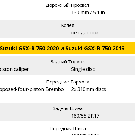
Дорожный Просвет
130 mm / 5.1 in
Колея
нет данных
uzuki GSX-R 750 2020 и Suzuki GSX-R 750 2013
Задний Тормоз
piston caliper
Single disc
Передние Тормоза
opposed-four-piston Brembo
2x 310mm discs
Задняя Шина
180/55 ZR17
Передняя Шина