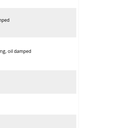
amped
ring, oil damped