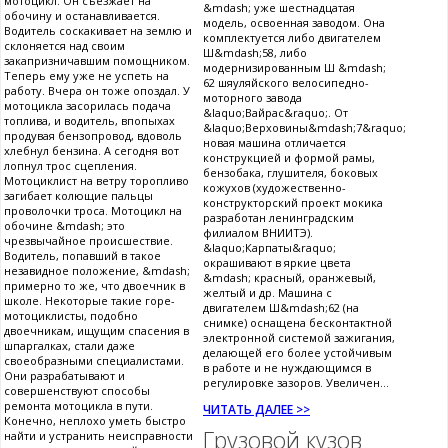
мотоцикл. Он съезжает на
&mdash; уже шестнадцатая
обочину и останавливается.
модель, освоенная заводом. Она
Водитель соскакивает на землю и
комплектуется либо двигателем
склоняется над своим
Ш&mdash;58, либо
закапризничавшим помощником.
модернизированным Ш &mdash;
Теперь ему уже не успеть на
62 шяуляйского велосипедно-
работу. Вчера он тоже опоздал. У
моторного завода
мотоцикла засорилась подача
&laquo;Вайрас&raquo;. От
топлива, и водитель, впопыхах
&laquo;Верховины&mdash;7&raquo;
продувая бензопровод, вдоволь
новая машина отличается
хлебнул бензина. А сегодня вот
конструкцией и формой рамы,
лопнул трос сцепления.
бензобака, глушителя, боковых
Мотоциклист на ветру торопливо
кожухов (художественно-
загибает колющие пальцы
конструкторский проект мокика
проволочки троса. Мотоцикл на
разработан ленинградским
обочине &mdash; это
филиалом ВНИИТЭ).
чрезвычайное происшествие.
&laquo;Карпаты&raquo;
Водитель, попавший в такое
окрашивают в яркие цвета
незавидное положение, &mdash;
&mdash; красный, оранжевый,
примерно то же, что двоечник в
желтый и др. Машина с
школе. Некоторые такие горе-
двигателем Ш&mdash;62 (на
мотоциклисты, подобно
снимке) оснащена бесконтактной
двоечникам, ищущим спасения в
электронной системой зажигания,
шпаргалках, стали даже
делающей его более устойчивым
своеобразными специалистами.
в работе и не нуждающимся в
Они разрабатывают и
регулировке зазоров. Увеличен...
совершенствуют способы
ремонта мотоцикла в пути.
ЧИТАТЬ ДАЛЕЕ >>
Конечно, неплохо уметь быстро
Грузовой кузов
найти и устранить неисправности