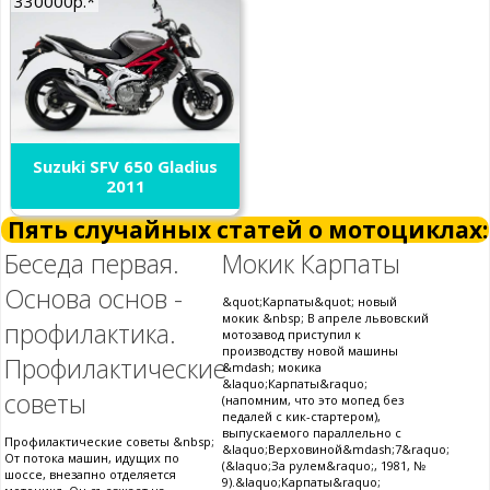
330000р.*
Suzuki SFV 650 Gladius
2011
Пять случайных статей о мотоциклах:
Беседа первая.
Мокик Карпаты
Основа основ -
&quot;Карпаты&quot; новый
мокик &nbsp; В апреле львовский
профилактика.
мотозавод приступил к
производству новой машины
Профилактические
&mdash; мокика
&laquo;Карпаты&raquo;
советы
(напомним, что это мопед без
педалей с кик-стартером),
выпускаемого параллельно с
Профилактические советы &nbsp;
&laquo;Верховиной&mdash;7&raquo;
От потока машин, идущих по
(&laquo;За рулем&raquo;, 1981, №
шоссе, внезапно отделяется
9).&laquo;Карпаты&raquo;