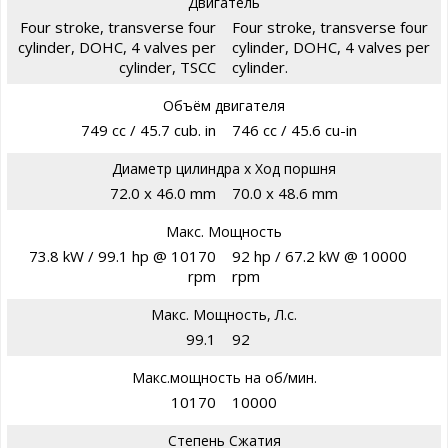
Двигатель
Four stroke, transverse four
Four stroke, transverse four
cylinder, DOHC, 4 valves per
cylinder, DOHC, 4 valves per
cylinder, TSCC
cylinder.
Объём двигателя
749 cc / 45.7 cub. in
746 cc / 45.6 cu-in
Диаметр цилиндра х Ход поршня
72.0 x 46.0 mm
70.0 x 48.6 mm
Макс. Мощность
73.8 kW / 99.1 hp @ 10170
92 hp / 67.2 kW @ 10000
rpm
rpm
Макс. Мощность, Л.с.
99.1
92
Макс.мощность на об/мин.
10170
10000
Степень Сжатия