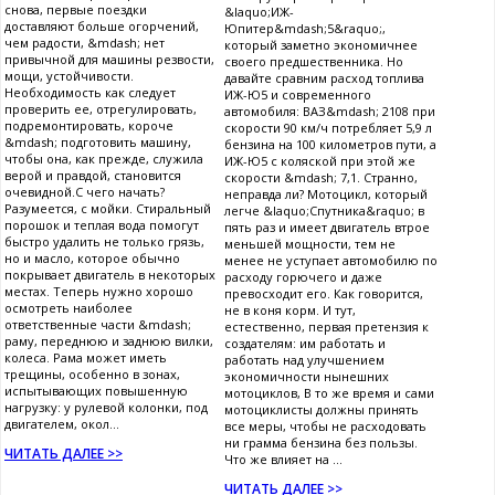
снова, первые поездки
&laquo;ИЖ-
доставляют больше огорчений,
Юпитер&mdash;5&raquo;,
чем радости, &mdash; нет
который заметно экономичнее
привычной для машины резвости,
своего предшественника. Но
мощи, устойчивости.
давайте сравним расход топлива
Необходимость как следует
ИЖ-Ю5 и современного
проверить ее, отрегулировать,
автомобиля: ВАЗ&mdash; 2108 при
подремонтировать, короче
скорости 90 км/ч потребляет 5,9 л
&mdash; подготовить машину,
бензина на 100 километров пути, а
чтобы она, как прежде, служила
ИЖ-Ю5 с коляской при этой же
верой и правдой, становится
скорости &mdash; 7,1. Странно,
очевидной.С чего начать?
неправда ли? Мотоцикл, который
Разумеется, с мойки. Стиральный
легче &laquo;Спутника&raquo; в
порошок и теплая вода помогут
пять раз и имеет двигатель втрое
быстро удалить не только грязь,
меньшей мощности, тем не
но и масло, которое обычно
менее не уступает автомобилю по
покрывает двигатель в некоторых
расходу горючего и даже
местах. Теперь нужно хорошо
превосходит его. Как говорится,
осмотреть наиболее
не в коня корм. И тут,
ответственные части &mdash;
естественно, первая претензия к
раму, переднюю и заднюю вилки,
создателям: им работать и
колеса. Рама может иметь
работать над улучшением
трещины, особенно в зонах,
экономичности нынешних
испытывающих повышенную
мотоциклов, В то же время и сами
нагрузку: у рулевой колонки, под
мотоциклисты должны принять
двигателем, окол...
все меры, чтобы не расходовать
ни грамма бензина без пользы.
ЧИТАТЬ ДАЛЕЕ >>
Что же влияет на ...
ЧИТАТЬ ДАЛЕЕ >>