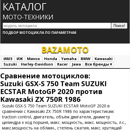
КАТАЛОГ
МОТО-ТЕХНИКИ
ПОДБОР МОТОЦИКЛА ПО ПАРАМЕТРАМ
BAZA
MOTO
ИМЗ
ИЖ
Минск
Honda
Yamaha
BMW
Kawasaki
Suzuki
Harley-Davidson
Racer
Jawa
Все бренды ▾
Все марки
Загрузка...
Сравнение мотоциклов:
Suzuki GSX-S 750 Team SUZUKI
ECSTAR MotoGP 2020 против
Kawasaki ZX 750R 1986
Suzuki GSX-S 750 Team SUZUKI ECSTAR MotoGP 2020 в
сравнении с Kawasaki ZX 750R 1986 по характеристикам:
traction control, двигатель, объём двигателя, диаметр
цилиндра х ход поршня, макс. мощность, макс. мощность, л.с.,
макс.мощность на об/мин., степень сжатия, макс. крутящий