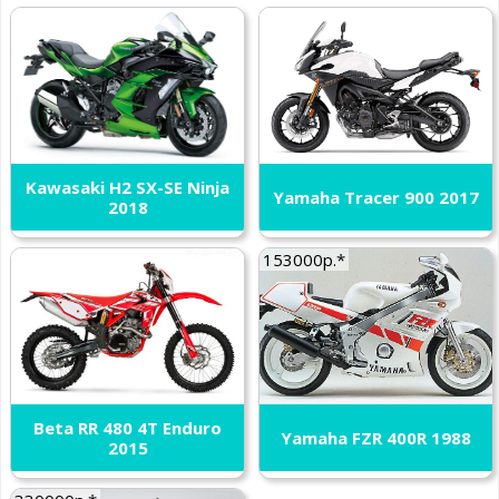
Kawasaki H2 SX-SE Ninja
Yamaha Tracer 900 2017
2018
153000р.*
Beta RR 480 4T Enduro
Yamaha FZR 400R 1988
2015