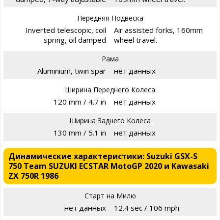
Передняя Подвеска
Inverted telescopic, coil
Air assisted forks, 160mm
spring, oil damped
wheel travel.
Рама
Aluminium, twin spar
нет данных
Ширина Переднего Колеса
120 mm / 4.7 in
нет данных
Ширина Заднего Колеса
130 mm / 5.1 in
нет данных
Динамические характеристики: Suzuki GSX-S
750 Team SUZUKI ECSTAR MotoGP 2020 и Kawasaki
ZX 750R 1986
Старт на Милю
нет данных
12.4 sec / 106 mph