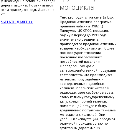
у неожиданно вставшей посреди
мотоцикла
дороги машины. Но заниматься
этим приходится ведь &laquo;не
от ...
Тем, кто трудится на селе &nbsp;
ЧИТАТЬ ДАЛЕЕ >>
Продовольственная программа,
принятая майским (1982 г.)
Пленумом ЦК КПСС, поставила
задачу в период до 1990 года
значительно увеличить
производство продовольственных
товаров, необходимых для более
полного удовлетворения
постоянно возрастающих
потребностей населения.
Определенную долю
сельскохозяйственной продукции
составляет то, что производится
на землях приусадебных и
кооперативных подсобных
хозяйств. У сельских жителей,
отдающих свое свободное время
этому ватному государственному
делу, среди прочей техники,
помогающей в труде и быту,
традиционно популярны тяжелые
мотоциклы с коляской. Они
удобны в эксплуатации, обладают
отличной проходимостью по
грунтовым дорогам, а их