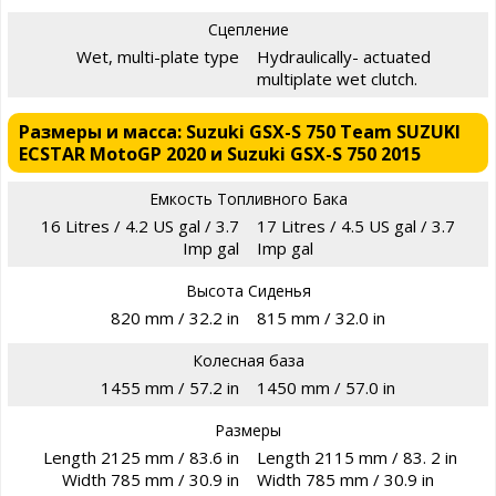
Сцепление
Wet, multi-plate type
Hydraulically- actuated
multiplate wet clutch.
Размеры и масса: Suzuki GSX-S 750 Team SUZUKI
ECSTAR MotoGP 2020 и Suzuki GSX-S 750 2015
Емкость Топливного Бака
16 Litres / 4.2 US gal / 3.7
17 Litres / 4.5 US gal / 3.7
Imp gal
Imp gal
Высота Сиденья
820 mm / 32.2 in
815 mm / 32.0 in
Колесная база
1455 mm / 57.2 in
1450 mm / 57.0 in
Размеры
Length 2125 mm / 83.6 in
Length 2115 mm / 83. 2 in
Width 785 mm / 30.9 in
Width 785 mm / 30.9 in