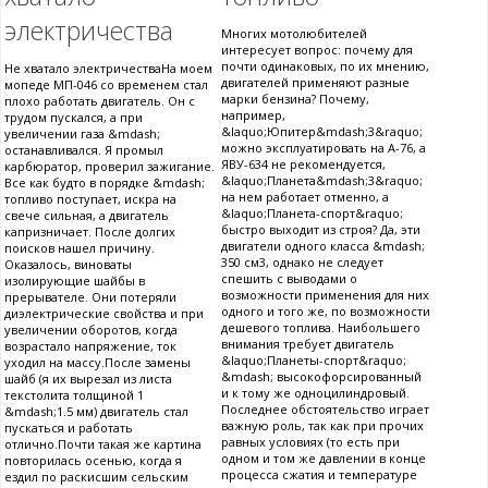
электричества
Многих мотолюбителей
интересует вопрос: почему для
почти одинаковых, по их мнению,
Не хватало электричестваНа моем
двигателей применяют разные
мопеде МП-046 со временем стал
марки бензина? Почему,
плохо работать двигатель. Он с
например,
трудом пускался, а при
&laquo;Юпитер&mdash;3&raquo;
увеличении газа &mdash;
можно эксплуатировать на А-76, а
останавливался. Я промыл
ЯВУ-634 не рекомендуется,
карбюратор, проверил зажигание.
&laquo;Планета&mdash;3&raquo;
Все как будто в порядке &mdash;
на нем работает отменно, а
топливо поступает, искра на
&laquo;Планета-спорт&raquo;
свече сильная, а двигатель
быстро выходит из строя? Да, эти
капризничает. После долгих
двигатели одного класса &mdash;
поисков нашел причину.
350 см3, однако не следует
Оказалось, виноваты
спешить с выводами о
изолирующие шайбы в
возможности применения для них
прерывателе. Они потеряли
одного и того же, по возможности
диэлектрические свойства и при
дешевого топлива. Наибольшего
увеличении оборотов, когда
внимания требует двигатель
возрастало напряжение, ток
&laquo;Планеты-спорт&raquo;
уходил на массу.После замены
&mdash; высокофорсированный
шайб (я их вырезал из листа
и к тому же одноцилиндровый.
текстолита толщиной 1
Последнее обстоятельство играет
&mdash;1.5 мм) двигатель стал
важную роль, так как при прочих
пускаться и работать
равных условиях (то есть при
отлично.Почти такая же картина
одном и том же давлении в конце
повторилась осенью, когда я
процесса сжатия и температуре
ездил по раскисшим сельским