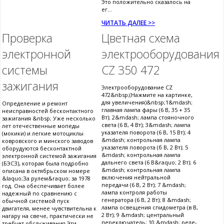
Это положительно сказалось на
ег...
ЧИТАТЬ ДАЛЕЕ >>
Проверка
Цветная схема
электронной
электрооборудования
системы
CZ 350 472
зажигания
Электрооборудование CZ
472&nbsp;(Нажмите на картинке,
для увеличения)&nbsp;1&mdash;
Определение и ремонт
главная лампа фары (6 В, 35 + 35
неисправностей бесконтактного
Вт); 2&mdash; лампа стояночного
зажигания &nbsp; Уже несколько
света (6 В, 4 Вт); 3&mdash; лампа
лет отечественные мопеды
указателя поворота (6 В, 15 Вт); 4
(мокики) и легкие мотоциклы
&mdash; контрольная лампа
ковровского и минского заводов
указателя поворота (б В, 2 Вт); 5
оборудуются бесконтактной
&mdash; контрольная лампа
электронной системой зажигания
дальнего света (6 В&raquo; 2 Вт); 6
(БЭСЗ), которая была подробно
&mdash; контрольная лампа
описана в октябрьском номере
включения нейтральной
&laquo;За рулем&raquo; за 1978
передачи (6 В, 2 Вт); 7 &mdash;
год. Она обеспечивает более
лампа контроля работы
надежный по сравнению с
генератора (6 В, 2 Вт); 8 &mdash;
обычной системой пуск
лампа освещения спидометра (в В,
двигателя, менее чувствительна к
2 Вт); 9 &mdash; центральный
нагару на свече, практически не
переключатель; 10 &mdash; реле-
требует обслуживания.Эти