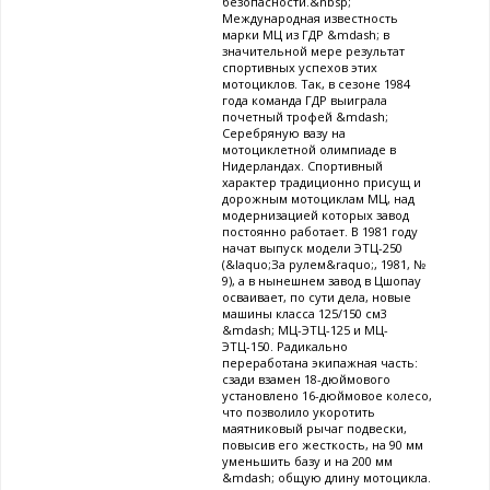
безопасности.&nbsp;
Международная известность
марки МЦ из ГДР &mdash; в
значительной мере результат
спортивных успехов этих
мотоциклов. Так, в сезоне 1984
года команда ГДР выиграла
почетный трофей &mdash;
Серебряную вазу на
мотоциклетной олимпиаде в
Нидерландах. Спортивный
характер традиционно присущ и
дорожным мотоциклам МЦ, над
модернизацией которых завод
постоянно работает. В 1981 году
начат выпуск модели ЭТЦ-250
(&laquo;За рулем&raquo;, 1981, №
9), а в нынешнем завод в Цшопау
осваивает, по сути дела, новые
машины класса 125/150 см3
&mdash; МЦ-ЭТЦ-125 и МЦ-
ЭТЦ-150. Радикально
переработана экипажная часть:
сзади взамен 18-дюймового
установлено 16-дюймовое колесо,
что позволило укоротить
маятниковый рычаг подвески,
повысив его жесткость, на 90 мм
уменьшить базу и на 200 мм
&mdash; общую длину мотоцикла.