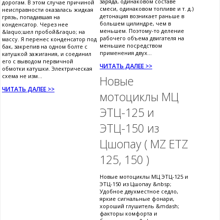
заряда, одинаковом составе
дорогам. В этом случае причиной
смеси, одинаковом топливе и т. д.)
неисправности оказалась жидкая
детонация возникает раньше в
грязь, попадавшая на
большем цилиндре, чем в
конденсатор. Через нее
меньшем. Поэтому-то деление
&laquo;шел пробой&raquo; на
рабочего объема двигателя на
массу. Я перенес конденсатор под
меньшие посредством
бак, закрепив на одном болте с
применения двух...
катушкой зажигания, и соединил
его с выводом первичной
ЧИТАТЬ ДАЛЕЕ >>
обмотки катушки. Электрическая
схема не изм...
Новые
ЧИТАТЬ ДАЛЕЕ >>
мотоциклы МЦ
ЭТЦ-125 и
ЭТЦ-150 из
Цшопау ( MZ ETZ
125, 150 )
Новые мотоциклы МЦ ЭТЦ-125 и
ЭТЦ-150 из Цшопау &nbsp;
Удобное двухместное седло,
яркие сигнальные фонари,
хороший глушитель &mdash;
факторы комфорта и