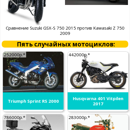
Сравнение Suzuki GSX-S 750 2015 против Kawasaki Z 750
2009
Пять случайных мотоциклов:
252000р.*
442000р.*
Husqvarna 401 Vitpilen
Triumph Sprint RS 2000
2017
786000р.*
283000р.*