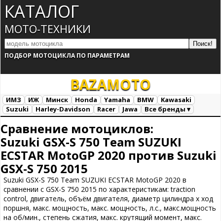
КАТАЛОГ
МОТО-ТЕХНИКИ
ПОДБОР МОТОЦИКЛА ПО ПАРАМЕТРАМ
BAZA
MOTO
ИМЗ
ИЖ
Минск
Honda
Yamaha
BMW
Kawasaki
Suzuki
Harley-Davidson
Racer
Jawa
Все бренды ▾
Все марки
Загрузка...
Сравнение мотоциклов:
Suzuki GSX-S 750 Team SUZUKI
ECSTAR MotoGP 2020 против Suzuki
GSX-S 750 2015
Suzuki GSX-S 750 Team SUZUKI ECSTAR MotoGP 2020 в
сравнении с GSX-S 750 2015 по характеристикам: traction
control, двигатель, объём двигателя, диаметр цилиндра х ход
поршня, макс. мощность, макс. мощность, л.с., макс.мощность
на об/мин., степень сжатия, макс. крутящий момент, макс.