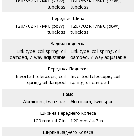
180/55ZR17M/C (73W),
180/55ZR17M/C (73W),
tubeless
tubeless
Передняя Шина
120/70ZR17M/C (58W),
120/70ZR17M/C (58W)
tubeless
tubeless
Задняя подвеска
Link type, coil spring, oil
Link type, coil spring, oil
damped, 7-way adjustable
damped, 7-way adjustable
Передняя Подвеска
Inverted telescopic, coil
Inverted telescopic, coil
spring, oil damped
spring, oil damped
Рама
Aluminium, twin spar
Aluminium, twin spar
Ширина Переднего Колеса
120 mm / 4.7 in
120 mm / 4.7 in
Ширина Заднего Колеса