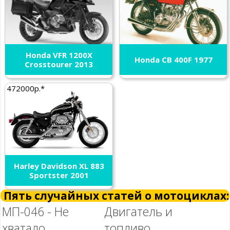
Honda VFR 1200X
Honda CB 400F 1977
Crosstourer 2013
472000р.*
Harley Davidson XL 883
Sportster 2001
Пять случайных статей о мотоциклах:
МП-046 - Не
Двигатель и
хватало
топливо