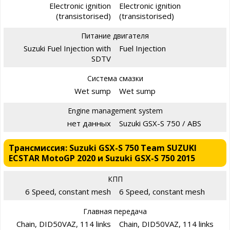
Electronic ignition
Electronic ignition
(transistorised)
(transistorised)
Питание двигателя
Suzuki Fuel Injection with
Fuel Injection
SDTV
Система смазки
Wet sump
Wet sump
Engine management system
нет данных
Suzuki GSX-S 750 / ABS
Трансмиссия: Suzuki GSX-S 750 Team SUZUKI
ECSTAR MotoGP 2020 и Suzuki GSX-S 750 2015
КПП
6 Speed, constant mesh
6 Speed, constant mesh
Главная передача
Chain, DID50VAZ, 114 links
Chain, DID50VAZ, 114 links