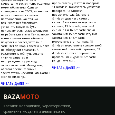
прерыватель указателя поворота;
качества по достоинству оценены
11 &mdash; включатель указателя
мотолюбителями. Однако
поворота; 12 &mdash;
специфичность БЭСЗ для многих
переключатель ближнего
из них становится камнем
&mdash; дальнего света с
преткновения, как только
кнопкой включения звукового
возникает необходимость
сигнала; 13 &mdash; звуковой
устранить какую-нибудь
сигнал; 14 и 16 &mdash; свечи
неисправность, сказывающуюся
зажигания; 15 &mdash; катушки
на работе двигателя. Как правило,
зажигания; 17 &mdash;
в этих случаях мотолюбитель
включатель стоп-сигнала; 18
покупает и последовательно
&mdash; включатель контрольной
заменяет приборы системы, пока
лампы нейтральной передачи; 19
не обнаружит отказавший.
&mdash; контакт прерывателя
Разумеете такой путь ведет к
правого цилиндра; 20 &mdash;
лишним затратам и
конденсаторы...
неоправданному расходу
запасных частей. Между тем,
ЧИТАТЬ ДАЛЕЕ >>
обладая элементарными
электротехническими навыками и
зная порядок пр...
ЧИТАТЬ ДАЛЕЕ >>
BAZA
MOTO
Каталог мотоциклов, характеристики,
сравнение моделей и аналитика по