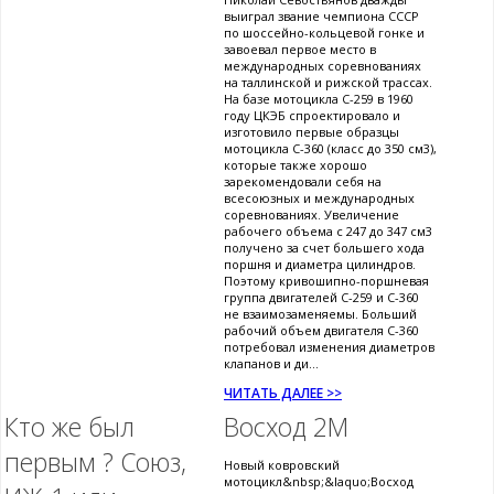
выиграл звание чемпиона СССР
по шоссейно-кольцевой гонке и
завоевал первое место в
международных соревнованиях
на таллинской и рижской трассах.
На базе мотоцикла С-259 в 1960
году ЦКЭБ спроектировало и
изготовило первые образцы
мотоцикла С-360 (класс до 350 см3),
которые также хорошо
зарекомендовали себя на
всесоюзных и международных
соревнованиях. Увеличение
рабочего объема с 247 до 347 см3
получено за счет большего хода
поршня и диаметра цилиндров.
Поэтому кривошипно-поршневая
группа двигателей С-259 и С-360
не взаимозаменяемы. Больший
рабочий объем двигателя С-360
потребовал изменения диаметров
клапанов и ди...
ЧИТАТЬ ДАЛЕЕ >>
Кто же был
Восход 2М
первым ? Союз,
Новый ковровский
мотоцикл&nbsp;&laquo;Восход