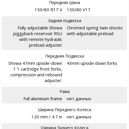
Передняя Шина
150/80 R17 V
150/80 V17
Задняя подвеска
Fully adjustable Showa
Chromed spring twin shocks
piggyback reservoir RSU
with adjustable preload
with remote hydraulic
preload adjuster
Передняя Подвеска
Showa 47mm upside-down
43mm upside down forks
1 1 cartridge front forks,
compression and rebound
adjuster.
Рама
Full aluminum frame
нет данных
Ширина Переднего Колеса
120 mm / 4.7 in
нет данных
Ширина Заднего Колеса