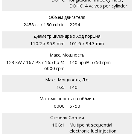
DOHC, 4 valves per cylinder.
Объём двигателя
2458 cc / 150 cub in
2294
Диаметр цилиндра х Ход поршня
110.2 x 85.9 mm
101.6 x 94.3 mm
Макс. Мощность
123 kW / 167 PS / 165 hp @
140 hp @ 5750 rpm
6000 rpm
Макс. Мощность, Л.с.
165
140
Макс.мощность на об/мин.
6000
5750
Степень Сжатия
10.8:1
Multipoint sequential
electronic fuel injection