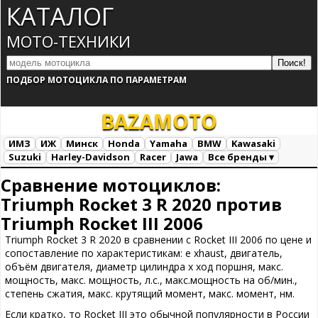
КАТАЛОГ
МОТО-ТЕХНИКИ
ПОДБОР МОТОЦИКЛА ПО ПАРАМЕТРАМ
BAZA
MOTO
ИМЗ
ИЖ
Минск
Honda
Yamaha
BMW
Kawasaki
Suzuki
Harley-Davidson
Racer
Jawa
Все бренды ▾
Все марки
Загрузка...
Сравнение мотоциклов:
Triumph Rocket 3 R 2020 против
Triumph Rocket III 2006
Triumph Rocket 3 R 2020 в сравнении с Rocket III 2006 по цене и
сопоставление по характеристикам: e xhaust, двигатель,
объём двигателя, диаметр цилиндра х ход поршня, макс.
мощность, макс. мощность, л.с., макс.мощность на об/мин.,
степень сжатия, макс. крутящий момент, макс. момент, нм.
Если кратко, то Rocket III это обычной популярности в России