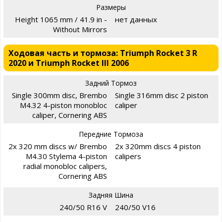
Размеры
Height 1065 mm / 41.9 in -
нет данных
Without Mirrors
Ходовая часть и тормоза: Triumph Rocket 3 R
2020 и Triumph Rocket III 2006
Задний Тормоз
Single 300mm disc, Brembo
Single 316mm disc 2 piston
M4.32 4-piston monobloc
caliper
caliper, Cornering ABS
Передние Тормоза
2x 320 mm discs w/ Brembo
2x 320mm discs 4 piston
M4.30 Stylema 4-piston
calipers
radial monobloc calipers,
Cornering ABS
Задняя Шина
240/50 R16 V
240/50 V16