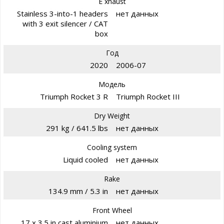
E xhaust
Stainless 3-into-1 headers
нет данных
with 3 exit silencer / CAT
box
Год
2020
2006-07
Модель
Triumph Rocket 3 R
Triumph Rocket III
Dry Weight
291 kg / 641.5 lbs
нет данных
Cooling system
Liquid cooled
нет данных
Rake
134.9 mm / 5.3 in
нет данных
Front Wheel
17 x 3.5 in cast aluminium
нет данных