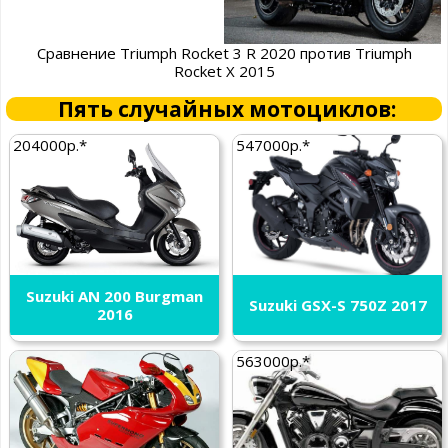
Сравнение Triumph Rocket 3 R 2020 против Triumph
Rocket X 2015
Пять случайных мотоциклов:
204000р.*
547000р.*
Suzuki AN 200 Burgman
Suzuki GSX-S 750Z 2017
2016
563000р.*