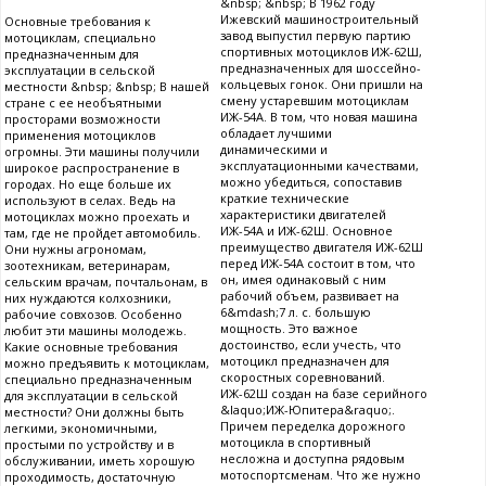
&nbsp; &nbsp; В 1962 году
Ижевский машиностроительный
Основные требования к
завод выпустил первую партию
мотоциклам, специально
спортивных мотоциклов ИЖ-62Ш,
предназначенным для
предназначенных для шоссейно-
эксплуатации в сельской
кольцевых гонок. Они пришли на
местности &nbsp; &nbsp; В нашей
смену устаревшим мотоциклам
стране с ее необъятными
ИЖ-54А. В том, что новая машина
просторами возможности
обладает лучшими
применения мотоциклов
динамическими и
огромны. Эти машины получили
эксплуатационными качествами,
широкое распространение в
можно убедиться, сопоставив
городах. Но еще больше их
краткие технические
используют в селах. Ведь на
характеристики двигателей
мотоциклах можно проехать и
ИЖ-54А и ИЖ-62Ш. Основное
там, где не пройдет автомобиль.
преимущество двигателя ИЖ-62Ш
Они нужны агрономам,
перед ИЖ-54А состоит в том, что
зоотехникам, ветеринарам,
он, имея одинаковый с ним
сельским врачам, почтальонам, в
рабочий объем, развивает на
них нуждаются колхозники,
6&mdash;7 л. с. большую
рабочие совхозов. Особенно
мощность. Это важное
любит эти машины молодежь.
достоинство, если учесть, что
Какие основные требования
мотоцикл предназначен для
можно предъявить к мотоциклам,
скоростных соревнований.
специально предназначенным
ИЖ-62Ш создан на базе серийного
для эксплуатации в сельской
&laquo;ИЖ-Юпитера&raquo;.
местности? Они должны быть
Причем переделка дорожного
легкими, экономичными,
мотоцикла в спортивный
простыми по устройству и в
несложна и доступна рядовым
обслуживании, иметь хорошую
мотоспортсменам. Что же нужно
проходимость, достаточную