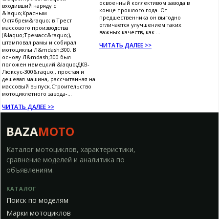
освоенный коллективом завода в
входивший наряду с
конце прошлого года. От
&laquo;Красным
предшественника он выгодно
Октябрем&raquo; в Трест
отличается улучшением таких
массового производства
важных качеств, как ...
(&laquo;Тремасс&raquo;),
штамповал рамы и собирал
ЧИТАТЬ ДАЛЕЕ >>
мотоциклы Л&mdash;300. В
основу Л&mdash;300 был
положен немецкий &laquo;ДКВ-
Люксус-300&raquo;, простая и
дешевая машина, рассчитанная на
массовый выпуск.Строительство
мотоциклетного завода-...
ЧИТАТЬ ДАЛЕЕ >>
BAZA
MOTO
Каталог мотоциклов, характеристики,
сравнение моделей и аналитика по
объявлениям.
КАТАЛОГ
Поиск по моделям
Марки мотоциклов