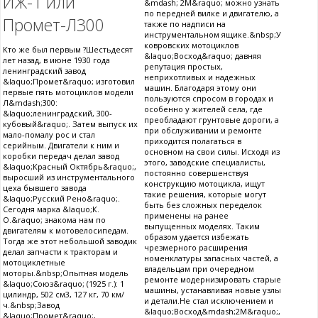
ИЖ-1 или
&mdash; 2М&raquo; можно узнать
по передней вилке и двигателю, а
Промет-Л300
также по надписи на
инструментальном ящике.&nbsp;У
ковровских мотоциклов
Кто же был первым ?Шестьдесят
&laquo;Восход&raquo; давняя
лет назад, в июне 1930 года
репутация простых,
ленинградский завод
неприхотливых и надежных
&laquo;Промет&raquo; изготовил
машин. Благодаря этому они
первые пять мотоциклов модели
пользуются спросом в городах и
Л&mdash;300:
особенно у жителей села, где
&laquo;ленинградский, 300-
преобладают грунтовые дороги, а
кубовый&raquo;. Затем выпуск их
при обслуживании и ремонте
мало-помалу рос и стал
приходится полагаться в
серийным. Двигатели к ним и
основном на свои силы. Исходя из
коробки передач делал завод
этого, заводские специалисты,
&laquo;Красный Октябрь&raquo;,
постоянно совершенствуя
выросший из инструментального
конструкцию мотоцикла, ищут
цеха бывшего завода
такие решения, которые могут
&laquo;Русский Рено&raquo;.
быть без сложных переделок
Сегодня марка &laquo;К.
применены на ранее
О.&raquo; знакома нам по
выпущенных моделях. Таким
двигателям к мотовелосипедам.
образом удается избежать
Тогда же этот небольшой заводик
чрезмерного расширения
делал запчасти к тракторам и
номенклатуры запасных частей, а
мотоциклетные
владельцам при очередном
моторы.&nbsp;Опытная модель
ремонте модернизировать старые
&laquo;Союз&raquo; (1925 г.): 1
машины, устанавливая новые узлы
цилиндр, 502 см3, 127 кг, 70 км/
и детали.Не стал исключением и
ч.&nbsp;Завод
&laquo;Восход&mdash;2М&raquo;,
&laquo;Промет&raquo;,