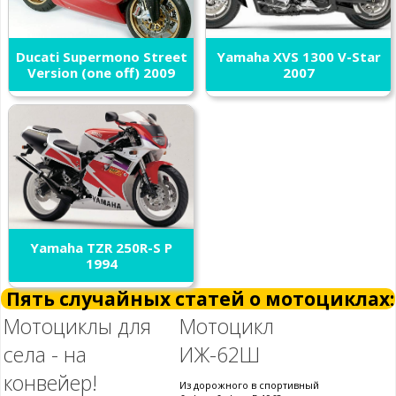
Ducati Supermono Street
Yamaha XVS 1300 V-Star
Version (one off) 2009
2007
Yamaha TZR 250R-S P
1994
Пять случайных статей о мотоциклах:
Мотоциклы для
Мотоцикл
села - на
ИЖ-62Ш
конвейер!
Из дорожного в спортивный