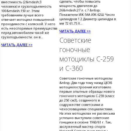
сделать, чтобы повысить
вместимость (2&mdash;3
мощность двигателя до
человека) и грузоподъемность
26&mdash;27 л. с.? &nbsp;
100&mdash;150 кг. Этим
Показатели ИЖ-54А ИЖ-62Ш Число
требованиям лучше всего
цилиндров 1 2 Диаметр цилиндра в
отвечает мотоцикл повышенной
мм 72 61,75 Х...
проходимости с коляской. У него
есть неоспоримые преимущества
ЧИТАТЬ ДАЛЕЕ >>
перед автомобилем такой же
грузоподъемности: он в...
Советские
ЧИТАТЬ ДАЛЕЕ >>
гоночные
мотоциклы С-259
и С-360
Советские гоночные мотоциклы
&nbsp; Два года тому назад ЦКЭБ
мотоциклостроения изготовило
первые опытные образцы нового
гоночного мотоцикла С-259 (класс
до 250 см3), созданного в
содружестве советскими и
чехословацкими специалистами.
На этих мотоциклах не раз весьма
успешно выступали советские
гонщики в сезоне 1960/61 г. Так,
заслуженный мастер спорта
Николай Севостьянов дважды