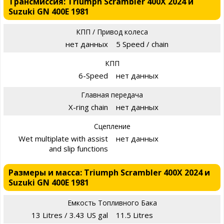
Трансмиссия: Triumph Scrambler 400X 2024 и
Suzuki GN 400E 1981
КПП / Привод колеса
нет данных
5 Speed / chain
КПП
6-Speed
нет данных
Главная передача
X-ring chain
нет данных
Сцепление
Wet multiplate with assist
нет данных
and slip functions
Размеры и масса: Triumph Scrambler 400X 2024 и
Suzuki GN 400E 1981
Емкость Топливного Бака
13 Litres / 3.43 US gal
11.5 Litres