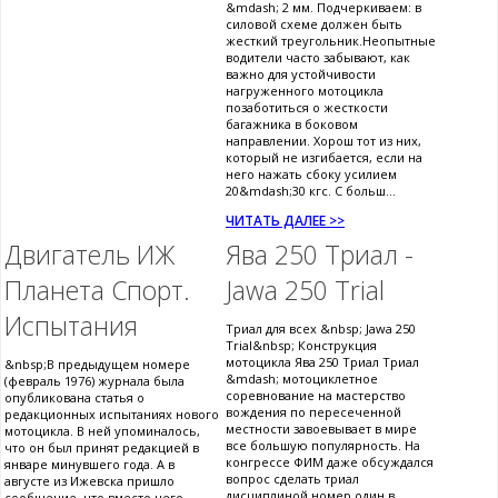
&mdash; 2 мм. Подчеркиваем: в
силовой схеме должен быть
жесткий треугольник.Неопытные
водители часто забывают, как
важно для устойчивости
нагруженного мотоцикла
позаботиться о жесткости
багажника в боковом
направлении. Хорош тот из них,
который не изгибается, если на
него нажать сбоку усилием
20&mdash;30 кгс. С больш...
ЧИТАТЬ ДАЛЕЕ >>
Двигатель ИЖ
Ява 250 Триал -
Планета Спорт.
Jawa 250 Trial
Испытания
Триал для всех &nbsp; Jawa 250
Trial&nbsp; Конструкция
мотоцикла Ява 250 Триал Триал
&nbsp;В предыдущем номере
&mdash; мотоциклетное
(февраль 1976) журнала была
соревнование на мастерство
опубликована статья о
вождения по пересеченной
редакционных испытаниях нового
местности завоевывает в мире
мотоцикла. В ней упоминалось,
все большую популярность. На
что он был принят редакцией в
конгрессе ФИМ даже обсуждался
январе минувшего года. А в
вопрос сделать триал
августе из Ижевска пришло
дисциплиной номер один в
сообщение, что вместо него