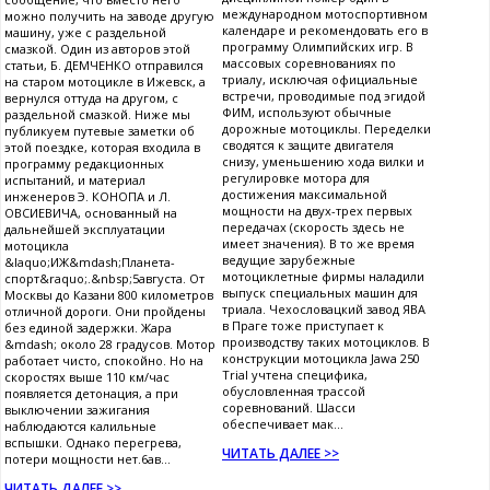
международном мотоспортивном
можно получить на заводе другую
календаре и рекомендовать его в
машину, уже с раздельной
программу Олимпийских игр. В
смазкой. Один из авторов этой
массовых соревнованиях по
статьи, Б. ДЕМЧЕНКО отправился
триалу, исключая официальные
на старом мотоцикле в Ижевск, а
встречи, проводимые под эгидой
вернулся оттуда на другом, с
ФИМ, используют обычные
раздельной смазкой. Ниже мы
дорожные мотоциклы. Переделки
публикуем путевые заметки об
сводятся к защите двигателя
этой поездке, которая входила в
снизу, уменьшению хода вилки и
программу редакционных
регулировке мотора для
испытаний, и материал
достижения максимальной
инженеров Э. КОНОПА и Л.
мощности на двух-трех первых
ОВСИЕВИЧА, основанный на
передачах (скорость здесь не
дальнейшей эксплуатации
имеет значения). В то же время
мотоцикла
ведущие зарубежные
&laquo;ИЖ&mdash;Планета-
мотоциклетные фирмы наладили
спорт&raquo;.&nbsp;5августа. От
выпуск специальных машин для
Москвы до Казани 800 километров
триала. Чехословацкий завод ЯВА
отличной дороги. Они пройдены
в Праге тоже приступает к
без единой задержки. Жара
производству таких мотоциклов. В
&mdash; около 28 градусов. Мотор
конструкции мотоцикла Jawa 250
работает чисто, спокойно. Но на
Trial учтена специфика,
скоростях выше 110 км/час
обусловленная трассой
появляется детонация, а при
соревнований. Шасси
выключении зажигания
обеспечивает мак...
наблюдаются калильные
вспышки. Однако перегрева,
ЧИТАТЬ ДАЛЕЕ >>
потери мощности нет.6ав...
ЧИТАТЬ ДАЛЕЕ >>