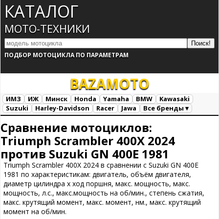
КАТАЛОГ
МОТО-ТЕХНИКИ
ПОДБОР МОТОЦИКЛА ПО ПАРАМЕТРАМ
BAZA
MOTO
ИМЗ
ИЖ
Минск
Honda
Yamaha
BMW
Kawasaki
Suzuki
Harley-Davidson
Racer
Jawa
Все бренды ▾
Все марки
Загрузка...
Сравнение мотоциклов:
Triumph Scrambler 400X 2024
против Suzuki GN 400E 1981
Triumph Scrambler 400X 2024 в сравнении с Suzuki GN 400E
1981 по характеристикам: двигатель, объём двигателя,
диаметр цилиндра х ход поршня, макс. мощность, макс.
мощность, л.с., макс.мощность на об/мин., степень сжатия,
макс. крутящий момент, макс. момент, нм., макс. крутящий
момент на об/мин.