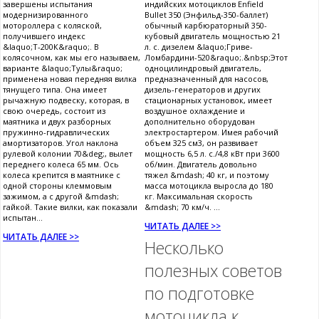
завершены испытания
индийских мотоциклов Enfield
модернизированного
Bullet 350 (Энфильд-350-баллет)
мотороллера с коляской,
обычный карбюраторный 350-
получившего индекс
кубовый двигатель мощностью 21
&laquo;Т-200К&raquo;. В
л. с. дизелем &laquo;Гриве-
колясочном, как мы его называем,
Ломбардини-520&raquo;.&nbsp;Этот
варианте &laquo;Тулы&raquo;
одноцилиндровый двигатель,
применена новая передняя вилка
предназначенный для насосов,
тянущего типа. Она имеет
дизель-генераторов и других
рычажную подвеску, которая, в
стационарных установок, имеет
свою очередь, состоит из
воздушное охлаждение и
маятника и двух разборных
дополнительно оборудован
пружинно-гидравлических
электростартером. Имея рабочий
амортизаторов. Угол наклона
объем 325 см3, он развивает
рулевой колонии 70&deg;, вылет
мощность 6,5 л. с./4,8 кВт при 3600
переднего колеса 65 мм. Ось
об/мин. Двигатель довольно
колеса крепится в маятнике с
тяжел &mdash; 40 кг, и поэтому
одной стороны клеммовым
масса мотоцикла выросла до 180
зажимом, а с другой &mdash;
кг. Максимальная скорость
гайкой. Такие вилки, как показали
&mdash; 70 км/ч. ...
испытан...
ЧИТАТЬ ДАЛЕЕ >>
ЧИТАТЬ ДАЛЕЕ >>
Несколько
полезных советов
по подготовке
мотоцикла к