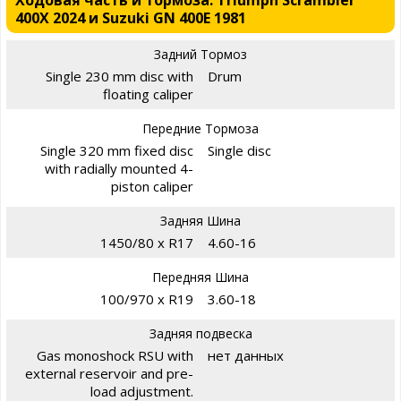
Ходовая часть и тормоза: Triumph Scrambler
400X 2024 и Suzuki GN 400E 1981
Задний Тормоз
Single 230 mm disc with
Drum
floating caliper
Передние Тормоза
Single 320 mm fixed disc
Single disc
with radially mounted 4-
piston caliper
Задняя Шина
1450/80 x R17
4.60-16
Передняя Шина
100/970 x R19
3.60-18
Задняя подвеска
Gas monoshock RSU with
нет данных
external reservoir and pre-
load adjustment.