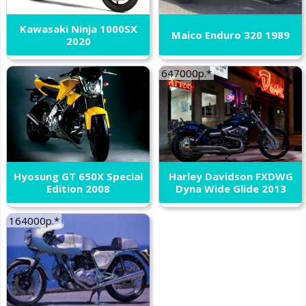
Kawasaki Ninja 1000SX
Maico Enduro 320 1989
2020
647000р.*
Hyosung GT 650X Special
Harley Davidson FXDWG
Edition 2008
Dyna Wide Glide 2013
164000р.*