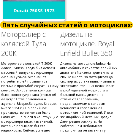
Ducati 750SS 1973
Пять случайных статей о мотоциклах:
Мотороллер с
Дизель на
коляской Тула
мотоцикле. Royal
200К
Enfield Bullet 350
Мотороллер с коляской Т-200К
Дизель на мотоцикле&nbsp;На
&nbsp; &nbsp; Когда был освоен
автомобилях в качестве серийных
массовый выпуск мотороллера
двигателей дизели применяются
&laquo;Тула-200&raquo;, от
свыше 60 лет. На мотоциклах до
потребите: лей посыпались
сих пор их устанавливали лишь в
письма с просьбой создать к ному
экспериментальных целях. Из-за
коляску. Вскоре такая коляска
малой удельной мощности и
была сконструирована (статья об
большой массы дизели не
ее устройстве помещена о
отвечают требованиям,
журнале &laquo;За рулем&raquo;
предъявляемым к силовым
№ 2 за 1961 г.). Но серийное
установкам современной
производство ее нельзя было
мотоциклетной техникой. И все
начинать, не внеся в конструкцию
же индийский механик Прадип
мотороллера таких изменений,
Дани решил рискнуть. На
которые повышали бы его
собственном небольшом
надежность. Сейчас успешно
предприятии он заменяет у