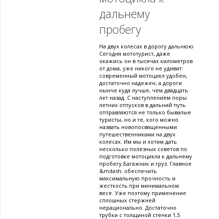
дальнему
пробегу
На двух колесах в дорогу дальнюю
Сегодня мототурист, даже
окажись он в тысячах километров
от дома, уже никого не удивит:
современный мотоцикл удобен,
достаточно надежен, а дороги
нынче куда лучше, чем двадцать
лет назад. С наступлением поры
летних отпусков в дальний путь
отправляются не только бывалые
туристы, но и те, кого можно
назвать новопосвященными
путешественниками на двух
колесах. Им мы и хотим дать
несколько полезных советов по
подготовке мотоцикла к дальнему
пробегу.Багажник и груз. Главное
&mdash; обеспечить
максимальную прочность и
жесткость при минимальном
весе. Уже поэтому применение
сплошных стержней
нерационально. Достаточно
трубки с толщиной стенки 1,5