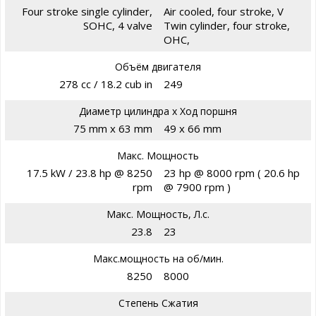
Four stroke single cylinder,
Air cooled, four stroke, V
SOHC, 4 valve
Twin cylinder, four stroke,
OHC,
Объём двигателя
278 cc / 18.2 cub in
249
Диаметр цилиндра х Ход поршня
75 mm x 63 mm
49 x 66 mm
Макс. Мощность
17.5 kW / 23.8 hp @ 8250
23 hp @ 8000 rpm ( 20.6 hp
rpm
@ 7900 rpm )
Макс. Мощность, Л.с.
23.8
23
Макс.мощность на об/мин.
8250
8000
Степень Сжатия