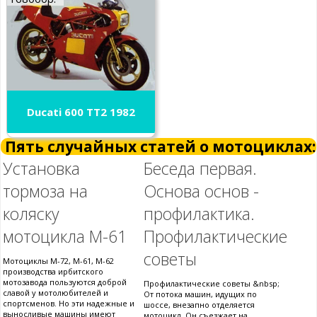
Ducati 600 TT2 1982
Пять случайных статей о мотоциклах:
Установка
Беседа первая.
тормоза на
Основа основ -
коляску
профилактика.
мотоцикла М-61
Профилактические
советы
Мотоциклы М-72, М-61, М-62
производства ирбитского
мотозавода пользуются доброй
Профилактические советы &nbsp;
славой у мотолюбителей и
От потока машин, идущих по
спортсменов. Но эти надежные и
шоссе, внезапно отделяется
выносливые машины имеют
мотоцикл. Он съезжает на