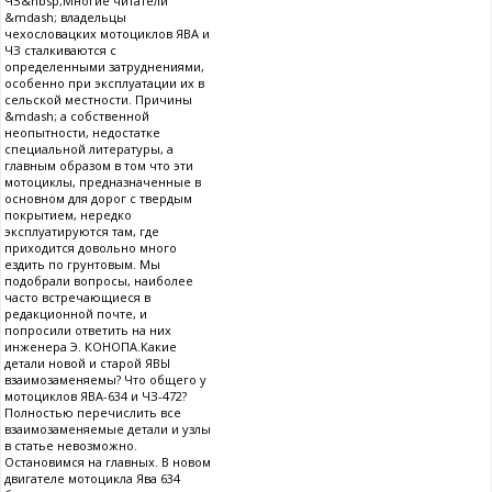
ЧЗ&nbsp;Многие читатели
&mdash; владельцы
чехословацких мотоциклов ЯВА и
ЧЗ сталкиваются с
определенными затруднениями,
особенно при эксплуатации их в
сельской местности. Причины
&mdash; а собственной
неопытности, недостатке
специальной литературы, а
главным образом в том что эти
мотоциклы, предназначенные в
основном для дорог с твердым
покрытием, нередко
эксплуатируются там, где
приходится довольно много
ездить по грунтовым. Мы
подобрали вопросы, наиболее
часто встречающиеся в
редакционной почте, и
попросили ответить на них
инженера Э. КОНОПА.Какие
детали новой и старой ЯВЫ
взаимозаменяемы? Что общего у
мотоциклов ЯВА-634 и ЧЗ-472?
Полностью перечислить все
взаимозаменяемые детали и узлы
в статье невозможно.
Остановимся на главных. В новом
двигателе мотоцикла Ява 634