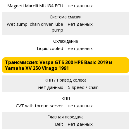
Magneti Marelli MIUG4 ECU
нет данных
Система смазки
Wet sump, chain driven lube
нет данных
pump
Охлаждение
Liquid cooled
нет данных
Трансмиссия: Vespa GTS 300 HPE Basic 2019 и
Yamaha XV 250 Virago 1991
КПП / Привод колеса
нет данных
5 Speed / chain
КПП
CVT with torque server
нет данных
Главная передача
Belt
нет данных