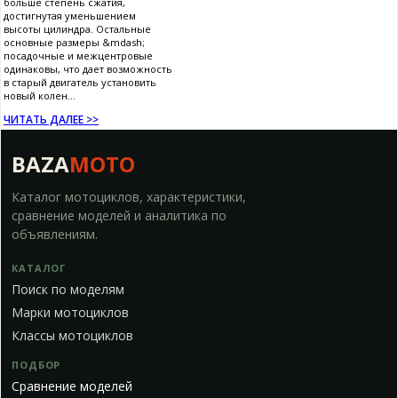
больше степень сжатия,
достигнутая уменьшением
высоты цилиндра. Остальные
основные размеры &mdash;
посадочные и межцентровые
одинаковы, что дает возможность
в старый двигатель установить
новый колен...
ЧИТАТЬ ДАЛЕЕ >>
BAZA
MOTO
Каталог мотоциклов, характеристики,
сравнение моделей и аналитика по
объявлениям.
КАТАЛОГ
Поиск по моделям
Марки мотоциклов
Классы мотоциклов
ПОДБОР
Сравнение моделей