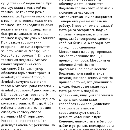
существенный недостаток. При
обочину и останавливается.
эксплуатации с коляской их
Водитель соскакивает на землю и
тормозные качества резко
склоняется над своим
снижаются. Причина заключается
закапризничавшим помощником.
в том, что на колесе коляски нет
Теперь ему уже не успеть на
тормоза. Это приводит к многим
работу. Вчера он тоже опоздал. У
нежелательным последствиям:
мотоцикла засорилась подача
быстро изнашиваются шины,
топлива, и водитель, впопыхах
тормоза и другие узлы мотоцикла.
продувая бензопровод, вдоволь
При резком торможении
хлебнул бензина. А сегодня вот
инерционные силы стремятся
лопнул трос сцепления.
занести коляску. &nbsp; Рис. 1.
Мотоциклист на ветру торопливо
Устройство тормоза: 1 &mdash;
загибает колющие пальцы
тормозная педаль; 2 &mdash;
проволочки троса. Мотоцикл на
кнопка управления стоп-
обочине &mdash; это
сигналом; 3 &mdash; упор
чрезвычайное происшествие.
оболочки тормозного троса; 4
Водитель, попавший в такое
&mdash; тормозной трос; 5
незавидное положение, &mdash;
&mdash; хомутик крепления
примерно то же, что двоечник в
троса; 6 &mdash; рама коляски; 7
школе. Некоторые такие горе-
&mdash; тормозной диск коляски;
мотоциклисты, подобно
8 &mdash; рычаг торсиона; 9
двоечникам, ищущим спасения в
&mdash; тормозной диск заднего
шпаргалках, стали даже
колеса мотоцикла. &nbsp; Чтобы
своеобразными специалистами.
избежать всего этого, я решил
Они разрабатывают и
снабдить коляску своего
совершенствуют способы
мотоцикла М-61 тормозом.
ремонта мотоцикла в пути.
Устроен он просто (рис. 1) и
Конечно, неплохо уметь быстро
действует очень эффективно. На
найти и устранить неисправности
ось колеса к...
у неожиданно вставшей посреди