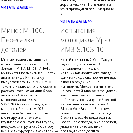
дороги машины. Но заниматься
ЧИТАТЬ ДАЛЕЕ >>
этим приходится ведь &laquo;не
от ...
ЧИТАТЬ ДАЛЕЕ >>
Минск М-106.
Испытания
Пересадка
мотоцикла Урал
деталей
ИМЗ-8.103-10
Многие владельцы минских
Новый привычный Урал Так уж
мотоциклов старых моделей
случилось, что при всей
&mdash; М-1М, М-103, М-104 и
популярности тяжелых
М-105 хотят повысить мощность
мотоциклов ирбитского завода ни
двигателей до 9 л. е., как у
один из них до сих пор не попадал
выпускаемого ныне М-106*. О
к нам на редакционные
том, что нужно для этого сделать,
испытания. Между тем читатели
рассказывает начальник бюро
не раз настойчиво рекомендовали
двигателей Минского
нам познакомиться с ними
мотовелозавода Ю. В.
поближе. И вот минувшей весной
УРУСОВ.Отметим прежде, что
мы наконец получили новый
мощность 9 л. с. на М-106
&laquo;Урал&raquo;.Впрочем,
достигнута благодаря новым
сначала была поездка на завод.
цилиндру и его головке,
Стоял январь. Но когда один из
глушителю с выпускной трубой,
нас сошел с поезда, был поражен,
воздухофильтру и карбюратору
увидев на привокзальной
К-36С с диффузором диаметром 24
площади около десятка