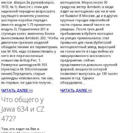
мм (см. &laquo;За рулем&raquo;,
мотоциклов. Мороз около 30
1972, № 1). Вместе с этим для
градусов, ветер &mdash; а люди
надежной передачи возросшего
ездят на мотоциклах как ни в чем
крутящего момента усилены
не бывало! В Москве, да и в других
шестерни коробки передач
крупных городах европейкой
(вместо модуля 1,75 применен
части страны зимой такого не
модуль 2). Подшипники 201 в
увидишь. После трех дней
ступицах колес заменены более
пребывания в Ирбите мотоцикл
выносливыми &mdash; 202. Чтобы
на улицах примелькался, стал
двигатели прежних моделей
привычен для глаза.Ирбитский
обладали такими же параметрами,
мотоциклетный завод, выросший
как М-106, надо позаимствовать у
на голом месте в годы войны из
него все перечисленные
эвакуированного московского
новшества.&nbsp;Рис. 1.
предприятия, сейчас
Развертки цилиндров М-105
представляется довольно крупней
(пунктир) и М-106 (сплошная
фирмой, мощности которой
линия).Переделать старые
позволяют выпускать до 130 тысяч
цилиндры невозможно, так как,
машин в год. Однако
во-первых, не удастся получи...
оборудовани...
ЧИТАТЬ ДАЛЕЕ >>
ЧИТАТЬ ДАЛЕЕ >>
Что общего у
Jawa 634 и CZ
472?
Тем, кто ездит на Яве и