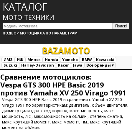
КАТАЛОГ
МОТО-ТЕХНИКИ
ПОДБОР МОТОЦИКЛА ПО ПАРАМЕТРАМ
BAZA
MOTO
ИМЗ
ИЖ
Минск
Honda
Yamaha
BMW
Kawasaki
Suzuki
Harley-Davidson
Racer
Jawa
Все бренды ▾
Все марки
Загрузка...
Сравнение мотоциклов:
Vespa GTS 300 HPE Basic 2019
против Yamaha XV 250 Virago 1991
Vespa GTS 300 HPE Basic 2019 в сравнении с Yamaha XV 250
Virago 1991 по характеристикам: двигатель, объём двигателя,
диаметр цилиндра х ход поршня, макс. мощность, макс.
мощность, л.с., макс.мощность на об/мин., степень сжатия,
макс. крутящий момент, макс. момент, нм., макс. крутящий
момент на об/мин.