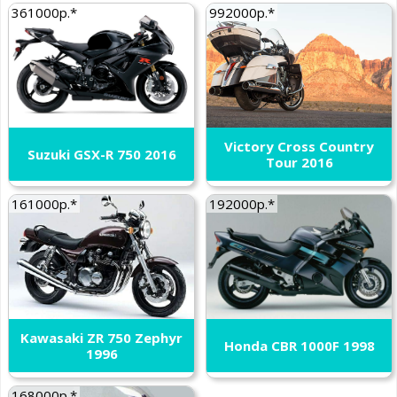
361000р.*
992000р.*
Victory Cross Country
Suzuki GSX-R 750 2016
Tour 2016
161000р.*
192000р.*
Kawasaki ZR 750 Zephyr
Honda CBR 1000F 1998
1996
168000р.*