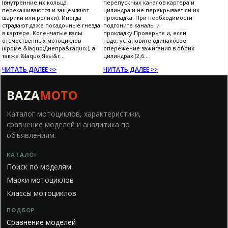
(внутренние их кольца
перепускных каналов картера и
перекашиваются и защемляют
цилиндра и не перекрывает ли их
шарики или ролики). Иногда
прокладка. При необходимости
страдают даже посадочные гнезда
подгоните каналы и
в картере. Коленчатые валы
прокладку.Проверьте и, если
отечественных мотоциклов
надо, установите одинаковое
(кроме &laquo;Днепра&raquo;), а
опережение зажигания в обоих
также &laquo;Явы&r...
цилиндрах (2,6...
ЧИТАТЬ ДАЛЕЕ >>
ЧИТАТЬ ДАЛЕЕ >>
BAZA
MOTO
Каталог мотоциклов, характеристики,
сравнение моделей и аналитика по
объявлениям.
КАТАЛОГ
Поиск по моделям
Марки мотоциклов
Классы мотоциклов
ПОДБОР
Сравнение моделей