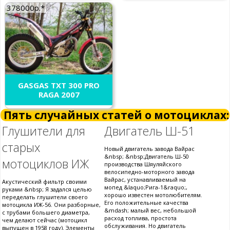
378000р.*
GASGAS TXT 300 PRO
RAGA 2007
Пять случайных статей о мотоциклах:
Глушители для
Двигатель Ш-51
старых
Новый двигатель завода Вайрас
&nbsp; &nbsp;Двигатель Ш-50
мотоциклов ИЖ
производства Шяуляйского
велосипедно-моторного завода
Вайрас, устанавливаемый на
Акустический фильтр своими
мопед &laquo;Рига-1&raquo;,
руками &nbsp; Я задался целью
хорошо известен мотолюбителям.
переделать глушители своего
Его положительные качества
мотоцикла ИЖ-56. Они разборные,
&mdash; малый вес, небольшой
с трубами большего диаметра,
расход топлива, простота
чем делают сейчас (мотоцикл
обслуживания. Но двигатель
выпущен в 1958 году). Элементы