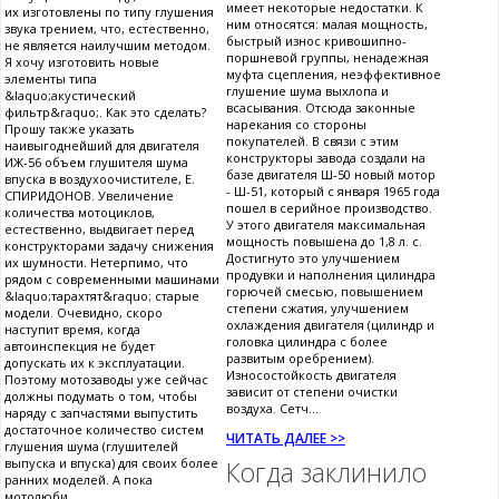
имеет некоторые недостатки. К
их изготовлены по типу глушения
ним относятся: малая мощность,
звука трением, что, естественно,
быстрый износ кривошипно-
не является наилучшим методом.
поршневой группы, ненадежная
Я хочу изготовить новые
муфта сцепления, неэффективное
элементы типа
глушение шума выхлопа и
&laquo;акустический
всасывания. Отсюда законные
фильтр&raquo;. Как это сделать?
нарекания со стороны
Прошу также указать
покупателей. В связи с этим
наивыгоднейший для двигателя
конструкторы завода создали на
ИЖ-56 объем глушителя шума
базе двигателя Ш-50 новый мотор
впуска в воздухоочистителе, Е.
- Ш-51, который с января 1965 года
СПИРИДОНОВ. Увеличение
пошел в серийное производство.
количества мотоциклов,
У этого двигателя максимальная
естественно, выдвигает перед
мощность повышена до 1,8 л. с.
конструкторами задачу снижения
Достигнуто это улучшением
их шумности. Нетерпимо, что
продувки и наполнения цилиндра
рядом с современными машинами
горючей смесью, повышением
&laquo;тарахтят&raquo; старые
степени сжатия, улучшением
модели. Очевидно, скоро
охлаждения двигателя (цилиндр и
наступит время, когда
головка цилиндра с более
автоинспекция не будет
развитым оребрением).
допускать их к эксплуатации.
Износостойкость двигателя
Поэтому мотозаводы уже сейчас
зависит от степени очистки
должны подумать о том, чтобы
воздуха. Сетч...
наряду с запчастями выпустить
достаточное количество систем
ЧИТАТЬ ДАЛЕЕ >>
глушения шума (глушителей
выпуска и впуска) для своих более
Когда заклинило
ранних моделей. А пока
мотолюби...