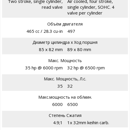
Two stroke, single cylinder,
Air cooled, four stroke,
read valve
single cylinder, SOHC. 4
valve per cylinder
Объём двигателя
465 cc / 28.3 cu-in
497
Диаметр цилиндра х Ход поршня
85 x 82 mm
89 x 80 mm
Макс. Мощность
35 hp @ 6000 rpm
32 hp @ 6500 rpm
Макс. Мощность, Л.с.
35
32
Макс.мощность на об/мин.
6000
6500
Степень Сжатия
4.9;1
1x 32mm keihin carb.