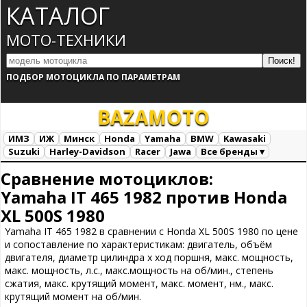
КАТАЛОГ
МОТО-ТЕХНИКИ
ПОДБОР МОТОЦИКЛА ПО ПАРАМЕТРАМ
BAZA
MOTO
ИМЗ
ИЖ
Минск
Honda
Yamaha
BMW
Kawasaki
Suzuki
Harley-Davidson
Racer
Jawa
Все бренды ▾
Все марки
Загрузка...
Сравнение мотоциклов:
Yamaha IT 465 1982 против Honda
XL 500S 1980
Yamaha IT 465 1982 в сравнении с Honda XL 500S 1980 по цене
и сопоставление по характеристикам: двигатель, объём
двигателя, диаметр цилиндра х ход поршня, макс. мощность,
макс. мощность, л.с., макс.мощность на об/мин., степень
сжатия, макс. крутящий момент, макс. момент, нм., макс.
крутящий момент на об/мин.