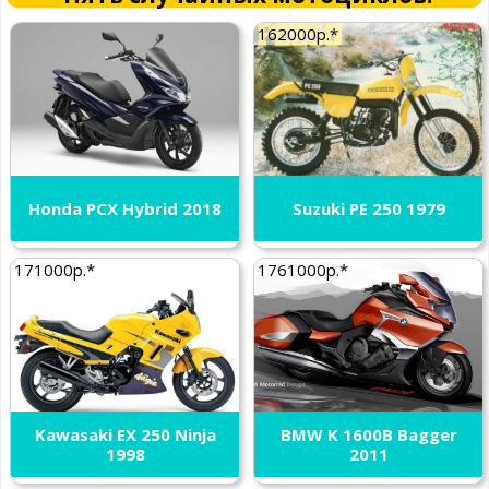
162000р.*
Honda PCX Hybrid 2018
Suzuki PE 250 1979
171000р.*
1761000р.*
Kawasaki EX 250 Ninja
BMW K 1600B Bagger
1998
2011