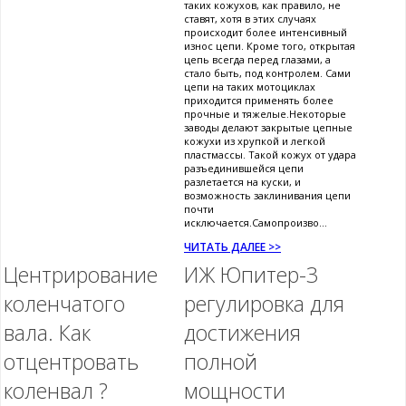
таких кожухов, как правило, не
ставят, хотя в этих случаях
происходит более интенсивный
износ цепи. Кроме того, открытая
цепь всегда перед глазами, а
стало быть, под контролем. Сами
цепи на таких мотоциклах
приходится применять более
прочные и тяжелые.Некоторые
заводы делают закрытые цепные
кожухи из хрупкой и легкой
пластмассы. Такой кожух от удара
разъединившейся цепи
разлетается на куски, и
возможность заклинивания цепи
почти
исключается.Самопроизво...
ЧИТАТЬ ДАЛЕЕ >>
Центрирование
ИЖ Юпитер-3
коленчатого
регулировка для
вала. Как
достижения
отцентровать
полной
коленвал ?
мощности