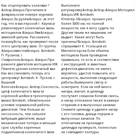
Как отцентровать коленвал ?
Выполните
&nbsp;&laquo;Прочитали в
регулировку&nbsp;&nbsp;&laquo;Мотоцикл
февральском номере журнала
&laquo;ИЖ &mdash;
&laquo;За рулем&raquo; за этот
Юпитер-3&raquo; прошел уже
год, что в мастерской г. Каунаса
более 5000 км, но полной
ремонтируют коленчатые валы
мощности, как я могу судить по
мотоциклов &laquo;Ява&raquo;
Другим таким же машинам, не
заменой шатуна. Расскажите,
выдает. Какие могут быть
пожалуйста, как проверяют после
причины?&raquo; &mdash;
этого центровку вала. От группы
спрашивает К. Усольцев из
&laquo;явистов&raquo; &mdash;
Магнитогорска.Если обкатка
П. Русанов, г.
мотоцикла была проведена
Ставрополь&raquo;.&laquo;При
правильно, то есть в соответствии
ремонте двигателя мотоцикла ИЖ
с инструкцией, и заметных
Планета уронил коленчатый вал.
дефектов двигатель не имеет,
Как восстановить теперь его
вероятно, удастся повысить его
центровку! &mdash; К. Пусков, г.
мощность, выполнив следующие
Вышний
работы.Выверните свечу и
Волочек&raquo;.&nbsp;Соосность,
осмотрите. Если на ней много
цапф коленчатого вала (и
нагара, значит, в цилиндр
коренной шейки в трехопорных
поступает слишком богатая смесь,
валах) &mdash; обязательное
и нагар отложился также в камере
условие нормальной работы
сгорания и в выпускных каналах.
двигателя. Чем больше их
Снимите цилиндр и удалите нагар
несоосность, тем сильнее
с его головки, днища поршня и
вибрация двигателя, выше
выпускных каналов. По
механические потери и меньше
отпечаткам на прокладке
срок службы коренных
цилиндра проверьте, полностью
подшипников коленчатого вала
ли совпадают контуры