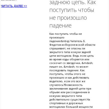
заднюю цепь. Как
ЧИТАТЬ ДАЛЕЕ >>
поступить чтобы
не произошло
падение
Как поступить чтобы не
произошло
падение&nbsp;Читатель Б.
Федотов из Воронежской области
спрашивает, не опасны ли
закрытого типа кожухи задней
цепи мотоцикла. Ведь если цепь
во время езды оборвется или
соскочит со звездочки, &mdash;
пишет он, &mdash; то может
последовать падение. Как
поступить, чтобы этого не
произошло и как действовать
водителю, если это все же
случилось?Возможность
заклинивания задней цепи при
обрыве или рассоединении в
кожухах закрытого типа
действительно существует.На
спортивных и дорожных
мотоциклах большой мощности