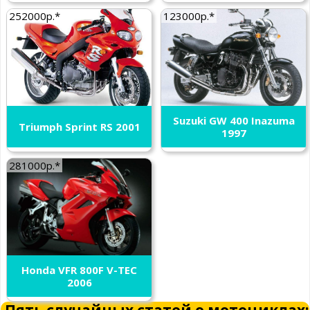
252000р.*
123000р.*
Suzuki GW 400 Inazuma
Triumph Sprint RS 2001
1997
281000р.*
Honda VFR 800F V-TEC
2006