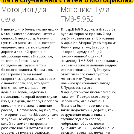
Пять случайных статей о мотоциклах:
Мотоцикл для
Мотоцикл Тула
села
ТМЗ-5.952
Известно, что большинство наших
&nbsp;В №8-9 журнала &laquo;За
мотоциклистов &mdash; жители
рулем&raquo; за прошлый год
сельской местности. А значит,
опубликована статья В.Яковлева
нужна им такая машина, которая
&laquo;На &laquo;Туле&raquo; из
уверенно шла бы по полевой
Ленинграда в Тулу&raquo;, в
дороге и лесной тропе, не
которой наряду с общей
&laquo;задыхалась&raquo; под
положительной оценкой
тяжестью багажника с
вездехода ТМЗ-5.951 содержались
порядочным грузом, а то и
и критические замечания в адрес
бокового прицепа. Да при этом не
его изготовителей.Публикуем
перегревалась на малой
ответ главного конструктора
скорости, заводилась, как говорят,
мототехники Тульского
с пол-оборота, ела, что дают
машиностроительного завода
(понятно, чем меньше, тем
В.Пудовеева на это
лучше!). Словом, надежный
&laquo;открытое письмо&raquo;
помощник, который верно служит
читателя. Прежде всего хочу
изо дня в день, не требуя особого
напомнить, что в статье В.
внимания и не вводя в лишние
Яковлева были перечислены
расходы. Получилось, однако, так,
такие недостатки и дефеты, как
что ориентация на &laquo;лучшие
разрушение подшипника в
зарубежные образцы&raquo; в
ступице заднего колеса,
какой-то момент направила
небрежная сборка, плохая
развитие нашей мототехники в
динамика машины, особенно на
сторону от нужд ее сельских
высших передачах, неудачная