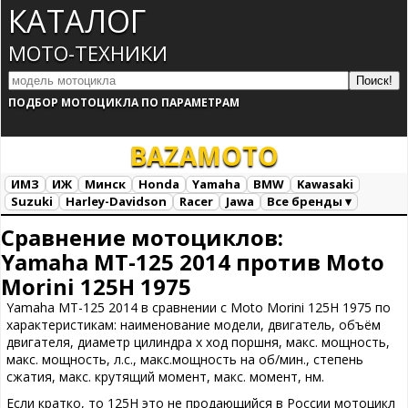
КАТАЛОГ
МОТО-ТЕХНИКИ
ПОДБОР МОТОЦИКЛА ПО ПАРАМЕТРАМ
BAZA
MOTO
ИМЗ
ИЖ
Минск
Honda
Yamaha
BMW
Kawasaki
Suzuki
Harley-Davidson
Racer
Jawa
Все бренды ▾
Все марки
Загрузка...
Сравнение мотоциклов:
Yamaha MT-125 2014 против Moto
Morini 125H 1975
Yamaha MT-125 2014 в сравнении с Moto Morini 125H 1975 по
характеристикам: наименование модели, двигатель, объём
двигателя, диаметр цилиндра х ход поршня, макс. мощность,
макс. мощность, л.с., макс.мощность на об/мин., степень
сжатия, макс. крутящий момент, макс. момент, нм.
Если кратко, то 125H это не продающийся в России мотоцикл