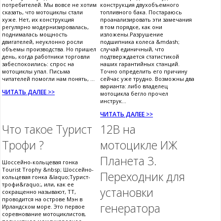
потребителей. Мы вовсе не хотим
конструкция двухобъемного
сказать, что мотоциклы стали
топливного бака. Постараюсь
хуже. Нет, их конструкция
проанализировать эти замечания
регулярно модернизировалась,
в том порядке, как они
поднималась мощность
изложены.Разрушение
двигателей, неуклонно росли
подшипника колеса &mdash;
объемы производства. Но пришел
случай единичный, что
день, когда работники торговли
подтверждается статистикой
забеспокоились: спрос на
наших гарантийных станций.
мотоциклы упал. Письма
Точно определить его причину
читателей помогли нам понять, ...
сейчас уже трудно. Возможны два
варианта: либо владелец
ЧИТАТЬ ДАЛЕЕ >>
мотоцикла бегло прочел
инструк...
ЧИТАТЬ ДАЛЕЕ >>
Что такое Турист
12В на
Трофи ?
мотоцикле ИЖ
Планета 3.
Шоссейно-кольцевая гонка
Tourist Trophy &nbsp; Шоссейно-
Переходник для
кольцевая гонка &laquo;Турист-
трофи&raquo;, или, как ее
установки
сокращенно называют, ТТ,
проводится на острове Мэн в
генератора
Ирландском море. Это первое
соревнование мотоциклистов,