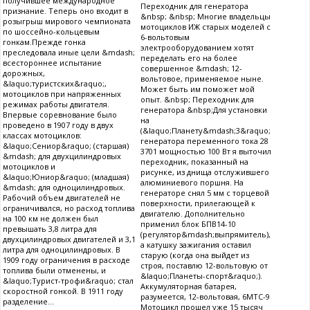
получившее международное
Переходник для генератора
признание. Теперь оно входит в
&nbsp; &nbsp; Многие владельцы
розыгрыш мирового чемпионата
мотоциклов ИЖ старых моделей с
по шоссейно-кольцевым
6-вольтовым
гонкам.Прежде гонка
электрооборудованием хотят
преследовала иные цели &mdash;
переделать его на более
всестороннее испытание
совершенное &mdash; 12-
дорожных,
вольтовое, применяемое ныне.
&laquo;туристских&raquo;,
Может быть им поможет мой
мотоциклов при напряженных
опыт. &nbsp; Переходник для
режимах работы двигателя.
генератора &nbsp;Для установки
Впервые соревнование было
на
проведено в 1907 году в двух
(&laquo;Планету&mdash;3&raquo;
классах мотоциклов:
генератора переменного тока 28
&laquo;Сениор&raquo; (старшая)
3701 мощностью 100 Вт я выточил
&mdash; для двухцилиндровых
переходник, показанный на
мотоциклов и
рисунке, из днища отслужившего
&laquo;Юниор&raquo; (младшая)
алюминиевого поршня. На
&mdash; для одноцилиндровых.
генераторе снял 5 мм с торцевой
Рабочий объем двигателей не
поверхности, прилегающей к
ограничивался, но расход топлива
двигателю. Дополнительно
на 100 км не должен был
применил блок БПВ14-10
превышать 3,8 литра для
(регулятор&mdash;выпрямитель),
двухцилиндровых двигателей и 3,1
а катушку зажигания оставил
литра для одноцилиндровых. В
старую (когда она выйдет из
1909 году ограничения в расходе
строя, поставлю 12-вольтовую от
топлива были отменены, и
&laquo;Планеты-спорт&raquo;).
&laquo;Турист-трофи&raquo; стал
Аккумуляторная батарея,
скоростной гонкой. В 1911 году
разумеется, 12-вольтовая, 6МТС-9
разделение...
Мотоцикл прошел уже 15 тысяч