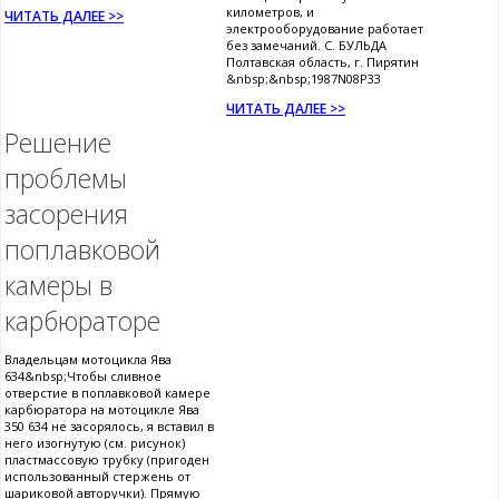
километров, и
ЧИТАТЬ ДАЛЕЕ >>
электрооборудование работает
без замечаний. С. БУЛЬДА
Полтавская область, г. Пирятин
&nbsp;&nbsp;1987N08P33
ЧИТАТЬ ДАЛЕЕ >>
Решение
проблемы
засорения
поплавковой
камеры в
карбюраторе
Владельцам мотоцикла Ява
634&nbsp;Чтобы сливное
отверстие в поплавковой камере
карбюратора на мотоцикле Ява
350 634 не засорялось, я вставил в
него изогнутую (см. рисунок)
пластмассовую трубку (пригоден
использованный стержень от
шариковой авторучки). Прямую