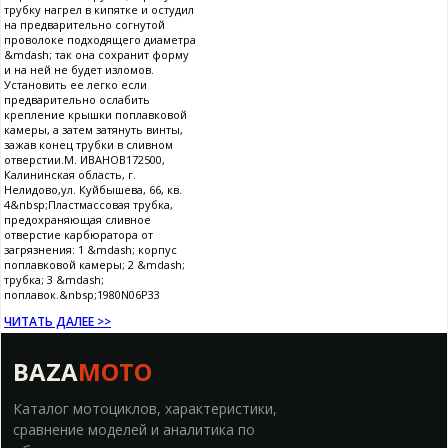
трубку нагрел в кипятке и остудил
на предварительно согнутой
проволоке подходящего диаметра
&mdash; так она сохранит форму
и на ней не будет изломов.
Установить ее легко если
предварительно ослабить
крепление крышки поплавковой
камеры, а затем затянуть винты,
зажав конец трубки в сливном
отверстии.М. ИВАНОВ172500,
Калининская область, г.
Нелидово,ул. Куйбышева, 66, кв.
4&nbsp;Пластмассовая трубка,
предохраняющая сливное
отверстие карбюратора от
загрязнения: 1 &mdash; корпус
поплавковой камеры; 2 &mdash;
трубка; 3 &mdash;
поплавок.&nbsp;1980N06P33
ЧИТАТЬ ДАЛЕЕ >>
BAZA
MOTO
Каталог мотоциклов, характеристики,
сравнение моделей и аналитика по