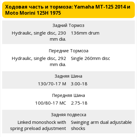
Ходовая часть и тормоза: Yamaha MT-125 2014 и
Moto Morini 125H 1975
Задний Тормоз
Hydraulic, single disc, 230
136mm drum
mm dia.
Передние Тормоза
Hydraulic, single disc, 292
Single 260mm disc
mm dia.
Задняя Шина
130/70-17 M
3.00-18
Передняя Шина
100/80-17 MC
2.75-18
Задняя подвеска
Linked monoshock with
Swinging arm dual adjustable
spring preload adjustment
shocks