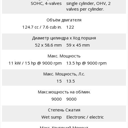
SOHC, 4-valves
single cylinder, OHV, 2
valves per cylinder.
Объём двигателя
124.7 cc / 7.6 cub in.
122
Диаметр цилиндра х Ход поршня
52 x 58.6 mm
59 x 45 mm
Макс. Мощность
11 kW / 15 hp @ 9000 rpm
13.5 hp @ 9000 rpm
Макс. Мощность, Л.с.
15
13.5
Макс.мощность на об/мин.
9000
9000
Степень Сжатия
Wet sump
Electronic / electric
Макс. Крутящий Момент