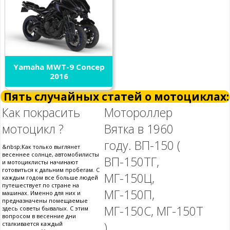
Yamaha MWT-9 Concep
2016
Пять случайных статей о мотоциклах:
Как покрасить
Мотороллер
мотоцикл ?
Вятка в 1960
году. ВП-150 (
&nbsp;Как только выглянет
весеннее солнце, автомобилисты
ВП-150ТГ,
и мотоциклисты начинают
готовиться к дальним пробегам. С
МГ-150Ц,
каждым годом все больше людей
путешествует по стране на
МГ-150П,
машинах. Именно для них и
предназначены помещаемые
МГ-150С, МГ-150Т
здесь советы бывалых. С этим
вопросом в весенние дни
)
сталкивается каждый