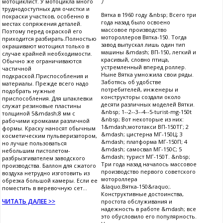
мотоциклист. У мотоцикла много
труднодоступных для очистки и
Вятка в 1960 году &nbsp; Всего три
покраски участков, особенно в
года назад было освоено
местах сопряжения деталей.
массовое производство
Поэтому перед окраской его
мотороллеров Вятка-150. Тогда
приходится разбирать.Полностью
завод выпускал лишь один тип
окрашивают мотоцикл только в
машины &mdash; ВП-150, легкий и
случае крайней необходимости.
красивый, словно птица,
Обычно же ограничиваются
устремленный вперед роллер.
частичной
Ныне Вятка умножила свои ряды.
подкраской.Приспособления и
Заботясь об удобстве
материалы. Прежде всего надо
потребителей, инженеры и
подобрать нужные
конструкторы создали около
приспособления. Для шпаклевки
десяти различных моделей Вятки.
служат резиновые пластины
&nbsp; 1--2--3--4--5-turist-mg-150t
толщиной 5&mdash;8 мм с
&nbsp; Вот некоторые из них:
рабочими кромками различной
1&mdash;мототакси ВП-150ТГ; 2
формы. Краску наносят обычным
&mdash; цистерна МГ-150Ц; 3
косметическим пульверизатором,
&mdash; платформа МГ-150П; 4
но лучше пользоваться
&mdash; самосвал МГ-150С; 5
небольшим пистолетом-
&mdash; турист МГ-150Т. &nbsp;
разбрызгивателем заводского
Три года назад началось массовое
производства. Баллон для сжатого
производство первого советского
воздуха нетрудно изготовить из
мотороллера
обрезка большой камеры. Если ее
&laquo;Вятка-150&raquo;.
поместить в веревочную сет...
Конструктивные достоинства,
ЧИТАТЬ ДАЛЕЕ >>
простота обслуживания и
надежность в работе &mdash; все
это обусловило его популярность.