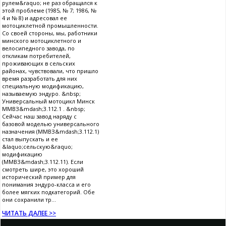
рулем&raquo; не раз обращался к
этой проблеме (1985, № 7; 1986, №
4 и № 8) и адресовал ее
мотоциклетной промышленности.
Со своей стороны, мы, работники
минского мотоциклетного и
велосипедного завода, по
откликам потребителей,
проживающих в сельских
районах, чувствовали, что пришло
время разработать для них
специальную модификацию,
называемую эндуро. &nbsp;
Универсальный мотоцикл Минск
ММВЗ&mdash;3.112.1 . &nbsp;
Сейчас наш завод наряду с
базовой моделью универсального
назначения (ММВЗ&mdash;3.112.1)
стал выпускать и ее
&laquo;сельскую&raquo;
модификацию
(ММВЗ&mdash;3.112.11). Если
смотреть шире, это хороший
исторический пример для
понимания эндуро-класса и его
более мягких подкатегорий. Обе
они сохранили тр...
ЧИТАТЬ ДАЛЕЕ >>