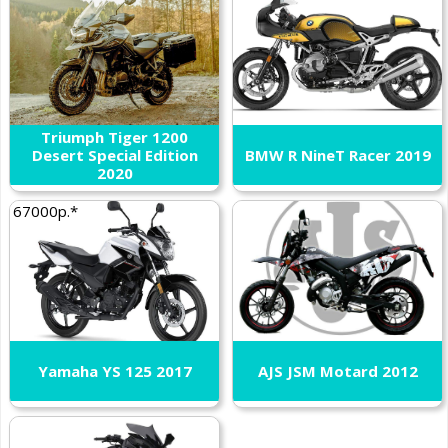
Triumph Tiger 1200
Desert Special Edition
BMW R NineT Racer 2019
2020
67000р.*
Yamaha YS 125 2017
AJS JSM Motard 2012