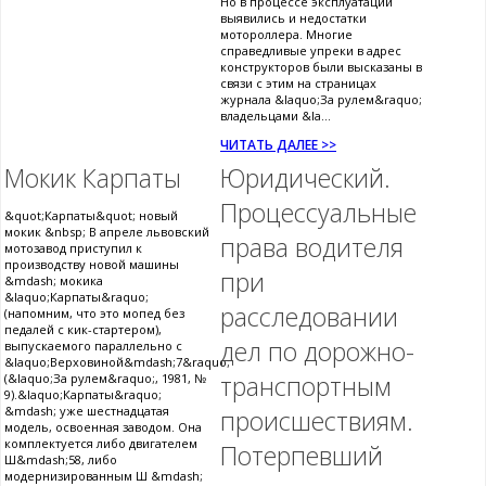
Но в процессе эксплуатации
выявились и недостатки
мотороллера. Многие
справедливые упреки в адрес
конструкторов были высказаны в
связи с этим на страницах
журнала &laquo;За рулем&raquo;
владельцами &la...
ЧИТАТЬ ДАЛЕЕ >>
Мокик Карпаты
Юридический.
Процессуальные
&quot;Карпаты&quot; новый
мокик &nbsp; В апреле львовский
права водителя
мотозавод приступил к
производству новой машины
при
&mdash; мокика
&laquo;Карпаты&raquo;
расследовании
(напомним, что это мопед без
педалей с кик-стартером),
дел по дорожно-
выпускаемого параллельно с
&laquo;Верховиной&mdash;7&raquo;
транспортным
(&laquo;За рулем&raquo;, 1981, №
9).&laquo;Карпаты&raquo;
&mdash; уже шестнадцатая
происшествиям.
модель, освоенная заводом. Она
комплектуется либо двигателем
Потерпевший
Ш&mdash;58, либо
модернизированным Ш &mdash;