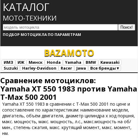
КАТАЛОГ
МОТО-ТЕХНИКИ
ПОДБОР МОТОЦИКЛА ПО ПАРАМЕТРАМ
BAZA
MOTO
ИМЗ
ИЖ
Минск
Honda
Yamaha
BMW
Kawasaki
Suzuki
Harley-Davidson
Racer
Jawa
Все бренды ▾
Все марки
Загрузка...
Сравнение мотоциклов:
Yamaha XT 550 1983 против Yamaha
T-Max 500 2001
Yamaha XT 550 1983 в сравнении с T-Max 500 2001 по цене и
сопоставление по характеристикам: наименование модели,
двигатель, объём двигателя, диаметр цилиндра х ход поршня,
макс. мощность, макс. мощность, л.с., макс.мощность на об/
мин., степень сжатия, макс. крутящий момент, макс. момент,
нм.