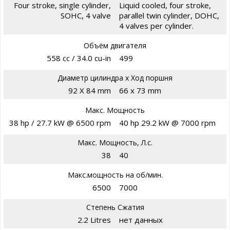
Four stroke, single cylinder,
Liquid cooled, four stroke,
SOHC, 4 valve
parallel twin cylinder, DOHC,
4 valves per cylinder.
Объём двигателя
558 cc / 34.0 cu-in
499
Диаметр цилиндра х Ход поршня
92 X 84 mm
66 x 73 mm
Макс. Мощность
38 hp / 27.7 kW @ 6500 rpm
40 hp 29.2 kW @ 7000 rpm
Макс. Мощность, Л.с.
38
40
Макс.мощность на об/мин.
6500
7000
Степень Сжатия
2.2 Litres
нет данных