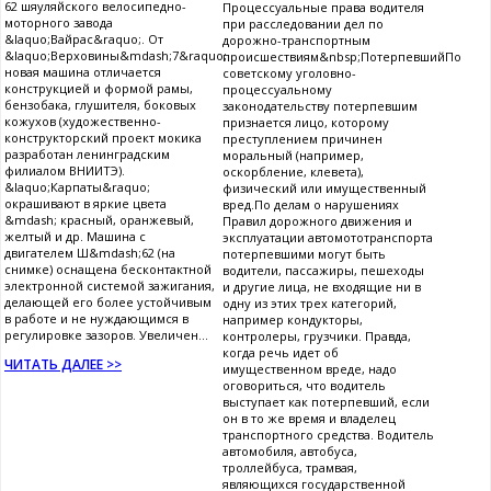
62 шяуляйского велосипедно-
Процессуальные права водителя
моторного завода
при расследовании дел по
&laquo;Вайрас&raquo;. От
дорожно-транспортным
&laquo;Верховины&mdash;7&raquo;
происшествиям&nbsp;ПотерпевшийПо
новая машина отличается
советскому уголовно-
конструкцией и формой рамы,
процессуальному
бензобака, глушителя, боковых
законодательству потерпевшим
кожухов (художественно-
признается лицо, которому
конструкторский проект мокика
преступлением причинен
разработан ленинградским
моральный (например,
филиалом ВНИИТЭ).
оскорбление, клевета),
&laquo;Карпаты&raquo;
физический или имущественный
окрашивают в яркие цвета
вред.По делам о нарушениях
&mdash; красный, оранжевый,
Правил дорожного движения и
желтый и др. Машина с
эксплуатации автомототранспорта
двигателем Ш&mdash;62 (на
потерпевшими могут быть
снимке) оснащена бесконтактной
водители, пассажиры, пешеходы
электронной системой зажигания,
и другие лица, не входящие ни в
делающей его более устойчивым
одну из этих трех категорий,
в работе и не нуждающимся в
например кондукторы,
регулировке зазоров. Увеличен...
контролеры, грузчики. Правда,
когда речь идет об
ЧИТАТЬ ДАЛЕЕ >>
имущественном вреде, надо
оговориться, что водитель
выступает как потерпевший, если
он в то же время и владелец
транспортного средства. Водитель
автомобиля, автобуса,
троллейбуса, трамвая,
являющихся государственной