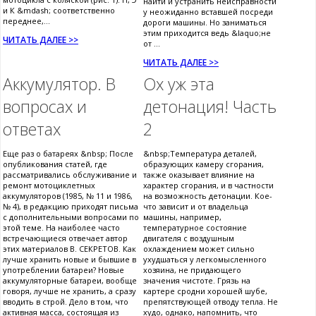
найти и устранить неисправности
и К &mdash; соответственно
у неожиданно вставшей посреди
переднее,...
дороги машины. Но заниматься
этим приходится ведь &laquo;не
ЧИТАТЬ ДАЛЕЕ >>
от ...
ЧИТАТЬ ДАЛЕЕ >>
Аккумулятор. В
Ох уж эта
вопросах и
детонация! Часть
ответах
2
Еще раз о батареях &nbsp; После
&nbsp;Температура деталей,
опубликования статей, где
образующих камеру сгорания,
рассматривались обслуживание и
также оказывает влияние на
ремонт мотоциклетных
характер сгорания, и в частности
аккумуляторов (1985, № 11 и 1986,
на возможность детонации. Кое-
№ 4), в редакцию приходят письма
что зависит и от владельца
с дополнительными вопросами по
машины, например,
этой теме. На наиболее часто
температурное состояние
встречающиеся отвечает автор
двигателя с воздушным
этих материалов В. СЕКРЕТОВ. Как
охлаждением может сильно
лучше хранить новые и бывшие в
ухудшаться у легкомысленного
употреблении батареи? Новые
хозяина, не придающего
аккумуляторные батареи, вообще
значения чистоте. Грязь на
говоря, лучше не хранить, а сразу
картере сродни хорошей шубе,
вводить в строй. Дело в том, что
препятствующей отводу тепла. Не
активная масса, состоящая из
худо, однако, напомнить, что