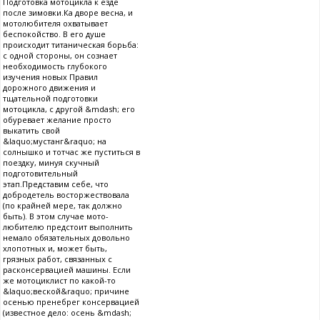
Подготовка мотоцикла к езде
после зимовки.Ка дворе весна, и
мотолюбителя охватывает
беспокойство. В его душе
происходит титаническая борьба:
с одной стороны, он сознает
необходимость глубокого
изучения новых Правил
дорожного движения и
тщательной подготовки
мотоцикла, с другой &mdash; его
обуревает желание просто
выкатить свой
&laquo;мустанг&raquo; на
солнышко и тотчас же пуститься в
поездку, минуя скучный
подготовительный
этап.Представим себе, что
добродетель восторжествовала
(по крайней мере, так должно
быть). В этом случае мото-
любителю предстоит выполнить
немало обязательных довольно
хлопотных и, может быть,
грязных работ, связанных с
расконсервацией машины. Если
же мотоциклист по какой-то
&laquo;веской&raquo; причине
осенью пренебрег консервацией
(известное дело: осень &mdash;