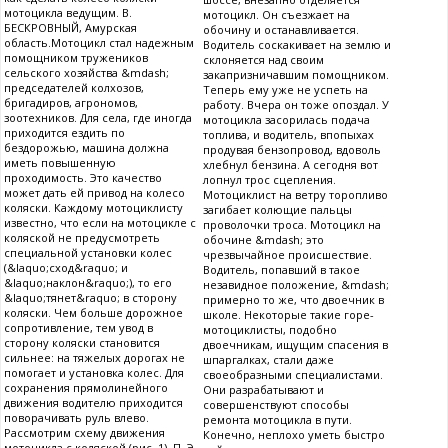
мотоцикла ведущим. В.
мотоцикл. Он съезжает на
БЕСКРОВНЫЙ, Амурская
обочину и останавливается.
область.Мотоцикл стал надежным
Водитель соскакивает на землю и
помощником тружеников
склоняется над своим
сельского хозяйства &mdash;
закапризничавшим помощником.
председателей колхозов,
Теперь ему уже не успеть на
бригадиров, агрономов,
работу. Вчера он тоже опоздал. У
зоотехников. Для села, где иногда
мотоцикла засорилась подача
приходится ездить по
топлива, и водитель, впопыхах
бездорожью, машина должна
продувая бензопровод, вдоволь
иметь повышенную
хлебнул бензина. А сегодня вот
проходимость. Это качество
лопнул трос сцепления.
может дать ей привод на колесо
Мотоциклист на ветру торопливо
коляски. Каждому мотоциклисту
загибает колющие пальцы
известно, что если на мотоцикле с
проволочки троса. Мотоцикл на
коляской не предусмотреть
обочине &mdash; это
специальной установки колес
чрезвычайное происшествие.
(&laquo;сход&raquo; и
Водитель, попавший в такое
&laquo;наклон&raquo;), то его
незавидное положение, &mdash;
&laquo;тянет&raquo; в сторону
примерно то же, что двоечник в
коляски. Чем больше дорожное
школе. Некоторые такие горе-
сопротивление, тем увод в
мотоциклисты, подобно
сторону коляски становится
двоечникам, ищущим спасения в
сильнее: на тяжелых дорогах не
шпаргалках, стали даже
помогает и установка колес. Для
своеобразными специалистами.
сохранения прямолинейного
Они разрабатывают и
движения водителю приходится
совершенствуют способы
поворачивать руль влево.
ремонта мотоцикла в пути.
Рассмотрим схему движения
Конечно, неплохо уметь быстро
мотоцикла с коляской (рис. 1). П, Э