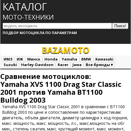
КАТАЛОГ
МОТО-ТЕХНИКИ
ПОДБОР МОТОЦИКЛА ПО ПАРАМЕТРАМ
BAZA
MOTO
ИМЗ
ИЖ
Минск
Honda
Yamaha
BMW
Kawasaki
Suzuki
Harley-Davidson
Racer
Jawa
Все бренды ▾
Все марки
Загрузка...
Сравнение мотоциклов:
Yamaha XVS 1100 Drag Star Classic
2001 против Yamaha BT1100
Bulldog 2003
Yamaha XVS 1100 Drag Star Classic 2001 в сравнении с BT1100
Bulldog 2003 по цене и сопоставление по характеристикам:
двигатель, объём двигателя, диаметр цилиндра х ход поршня,
макс. мощность, макс. мощность, л.с., макс.мощность на об/
мин., степень сжатия, макс. крутящий момент, макс. момент,