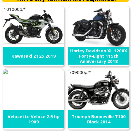
101000р.*
Harley Davidson XL 1200X
Kawasaki Z125 2019
Forty-Eight 115th
Anniversary 2018
709000р.*
Velocette Veloce 2.5 hp
Triumph Bonneville T100
1909
Black 2014