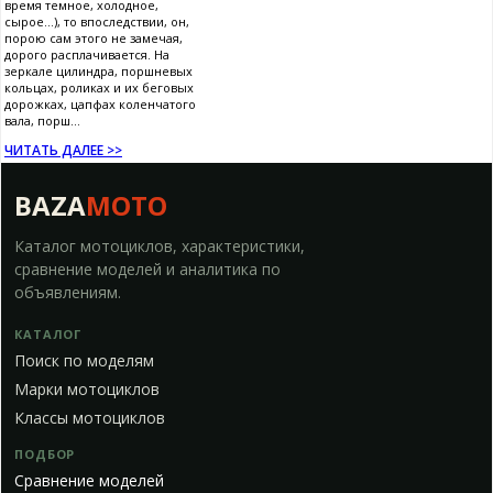
время темное, холодное,
сырое...), то впоследствии, он,
порою сам этого не замечая,
дорого расплачивается. На
зеркале цилиндра, поршневых
кольцах, роликах и их беговых
дорожках, цапфах коленчатого
вала, порш...
ЧИТАТЬ ДАЛЕЕ >>
BAZA
MOTO
Каталог мотоциклов, характеристики,
сравнение моделей и аналитика по
объявлениям.
КАТАЛОГ
Поиск по моделям
Марки мотоциклов
Классы мотоциклов
ПОДБОР
Сравнение моделей