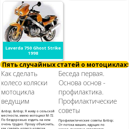
Laverda 750 Ghost Strike
1998
Пять случайных статей о мотоциклах:
Как сделать
Беседа первая.
колесо коляски
Основа основ -
мотоцикла
профилактика.
ведущим
Профилактические
советы
&nbsp; &nbsp; Я живу о сельской
местности, имею мотоцикл М-72.
По бездорожью ездить на нем
Профилактические советы &nbsp;
очень трудно. Прошу объяснить,
От потока машин, идущих по
как сделать колесо коляски
шоссе, внезапно отделяется