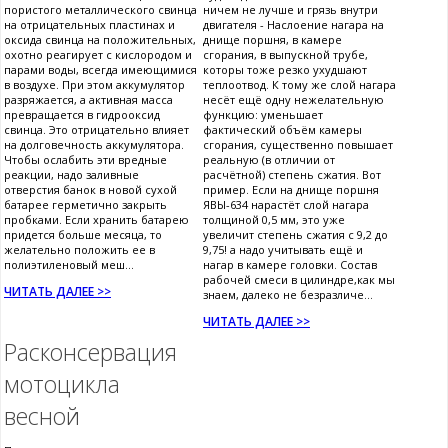
пористого металлического свинца
ничем не лучше и грязь внутри
на отрицательных пластинах и
двигателя - Наслоение нагара на
оксида свинца на положительных,
днище поршня, в камере
охотно реагирует с кислородом и
сгорания, в выпускной трубе,
парами воды, всегда имеющимися
которы тоже резко ухудшают
в воздухе. При этом аккумулятор
теплоотвод. К тому же слой нагара
разряжается, а активная масса
несёт ещё одну нежелательную
превращается в гидрооксид
функцию: уменьшает
свинца. Это отрицательно влияет
фактический объём камеры
на долговечность аккумулятора.
сгорания, существенно повышает
Чтобы ослабить эти вредные
реальную (в отличии от
реакции, надо заливные
расчётной) степень сжатия. Вот
отверстия банок в новой сухой
пример. Если на днище поршня
батарее герметично закрыть
ЯВЫ-634 нарастёт слой нагара
пробками. Если хранить батарею
толщиной 0,5 мм, это уже
придется больше месяца, то
увеличит степень сжатия с 9,2 до
желательно положить ее в
9,75! а надо учитывать ещё и
полиэтиленовый меш...
нагар в камере головки. Состав
рабочей смеси в цилиндре,как мы
ЧИТАТЬ ДАЛЕЕ >>
знаем, далеко не безразличе...
ЧИТАТЬ ДАЛЕЕ >>
Расконсервация
мотоцикла
весной