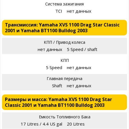
Система зажигания
TCI
нет данных
Трансмиссия: Yamaha XVS 1100 Drag Star Classic
2001 и Yamaha BT1100 Bulldog 2003
КПП / Привод колеса
нет данных
5 Speed / shaft
КПП
5 Speed
нет данных
Главная передача
Shaft
нет данных
Размеры и масса: Yamaha XVS 1100 Drag Star
Classic 2001 и Yamaha BT1100 Bulldog 2003
Емкость Топливного Бака
17 Litres / 4.4 US gal
20 Litres