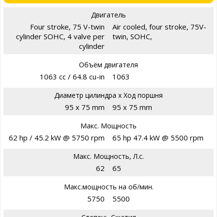
Двигатель
Four stroke, 75 V-twin
Air cooled, four stroke, 75V-
cylinder SOHC, 4 valve per
twin, SOHC,
cylinder
Объём двигателя
1063 cc / 64.8 cu-in
1063
Диаметр цилиндра х Ход поршня
95 x 75 mm
95 x 75 mm
Макс. Мощность
62 hp / 45.2 kW @ 5750 rpm
65 hp 47.4 kW @ 5500 rpm
Макс. Мощность, Л.с.
62
65
Макс.мощность на об/мин.
5750
5500