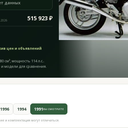
ет данных
515 923 ₽
.2026
хив цен и объявлений
0 см³, мощность 114 л.с..
 и модели для сравнения.
1996
1994
1991
ВЫ СМОТРИТЕ
е и комплектация могут отличаться.