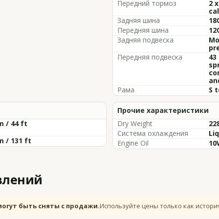
Передний тормоз
2 
cal
Задняя шина
18
Передняя шина
12
Задняя подвеска
Mo
pr
Передняя подвеска
43
sp
co
an
Рама
S t
Прочие характеристики
m / 44 ft
Dry Weight
228
Система охлаждения
Li
m / 131 ft
Engine Oil
10
влений
могут быть сняты с продажи.
Используйте цены только как истори