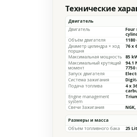
Технические хар
Двигатель
Двигатель
Four 
cylin
Объём двигателя
1180 
Диаметр цилиндра × ход
76 x
поршня
Максимальная мощность
85 kW
Максимальный крутящий
94.1 
момент
7750
Запуск двигателя
Elect
Система зажигания
Digit
Подача топлива
4 x 3
carb
Engine management
Triu
system
Свечи Зажигания
NGK,
Размеры и масса
Объём топливного бака
25 Li