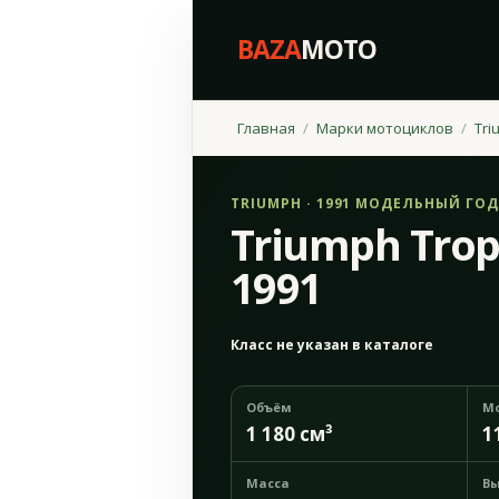
BAZA
MOTO
Главная
Марки мотоциклов
Tri
TRIUMPH · 1991 МОДЕЛЬНЫЙ ГОД
Triumph Trop
1991
Класс не указан в каталоге
Объём
М
1 180 см³
1
Масса
Вы