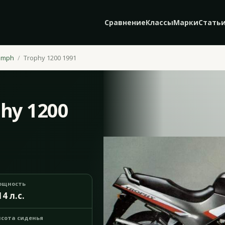
Сравнение
Классы
Марки
Стать
umph
Trophy 1200 1991
hy 1200
ощность
14 л.с.
сота сиденья