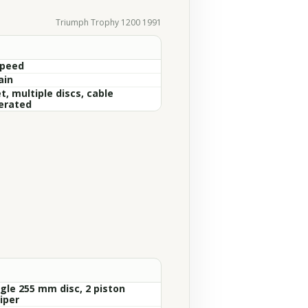
Triumph Trophy 1200 1991
Speed
ain
, multiple discs, cable
erated
ngle 255 mm disc, 2 piston
iper