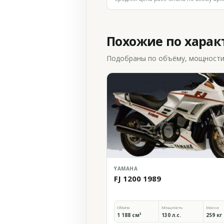
Похожие по хара
Подобраны по объёму, мощности и
YAMAHA
FJ 1200 1989
Объём
Мощность
Масса
1 188 см³
130 л.с.
259 кг