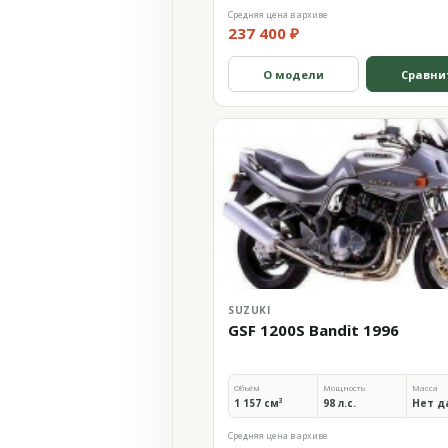
Средняя цена в архиве
237 400 ₽
О модели
Сравни
SUZUKI
GSF 1200S Bandit 1996
Объём
Мощность
Масса
1 157 см³
98 л.с.
Нет д
Средняя цена в архиве