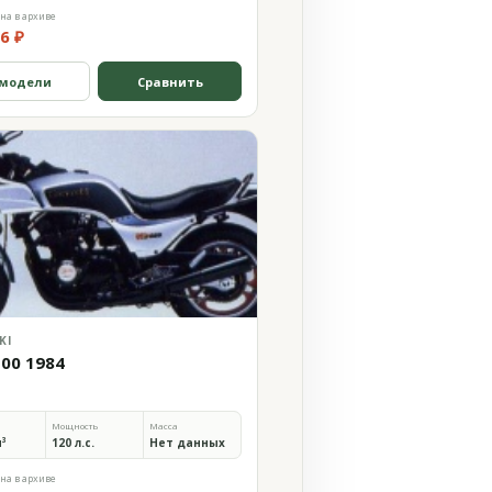
на в архиве
6 ₽
 модели
Сравнить
KI
100 1984
Мощность
Масса
м³
120 л.с.
Нет данных
на в архиве