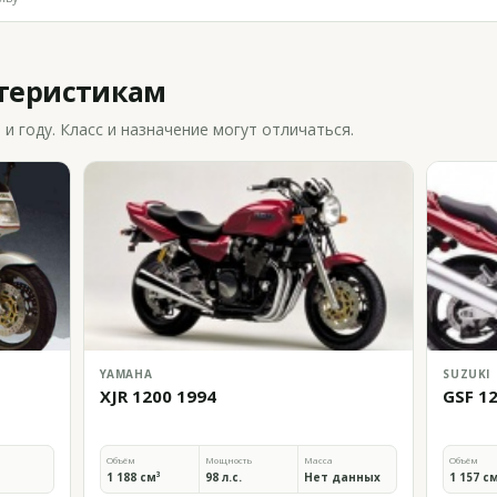
ктеристикам
 году. Класс и назначение могут отличаться.
YAMAHA
SUZUKI
XJR 1200 1994
GSF 1
Объём
Мощность
Масса
Объём
1 188 см³
98 л.с.
Нет данных
1 157 с