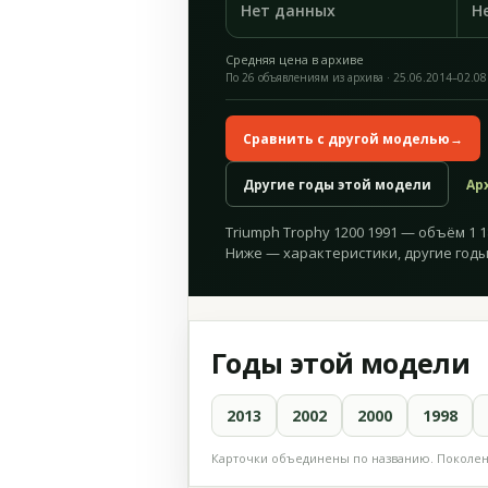
Нет данных
Н
Средняя цена в архиве
По 26 объявлениям из архива · 25.06.2014–02.08
Сравнить с другой моделью
→
Другие годы этой модели
Ар
Triumph Trophy 1200 1991 — объём 1 18
Ниже — характеристики, другие годы
Годы этой модели
2013
2002
2000
1998
Карточки объединены по названию. Поколени