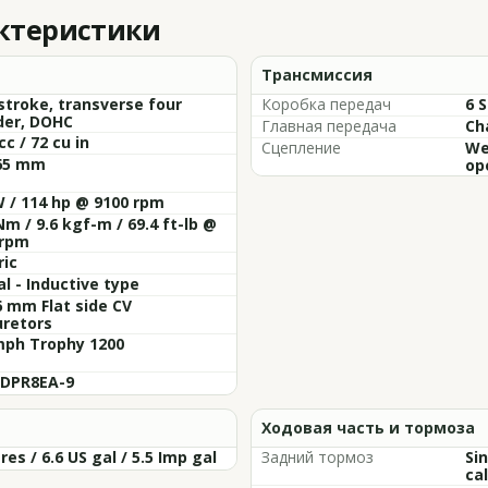
актеристики
Трансмиссия
stroke, transverse four
Коробка передач
6 
der, DOHC
Главная передача
Ch
cc / 72 cu in
Сцепление
Wet
 65 mm
op
 / 114 hp @ 9100 rpm
Nm / 9.6 kgf-m / 69.4 ft-lb @
 rpm
ric
al - Inductive type
6 mm Flat side CV
uretors
mph Trophy 1200
 DPR8EA-9
Ходовая часть и тормоза
tres / 6.6 US gal / 5.5 Imp gal
Задний тормоз
Si
cal