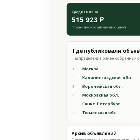
Средняя цена
515 923 ₽
по архивным объявлениям с ценой
Где публиковали объя
Распределение ранее собранных о
Москва
1
Калининградская обл.
2
Воронежская обл.
3
Московская обл.
4
Санкт-Петербург
5
Тюменская обл.
6
Архив объявлений
Средняя цена рассчитана по всему арх