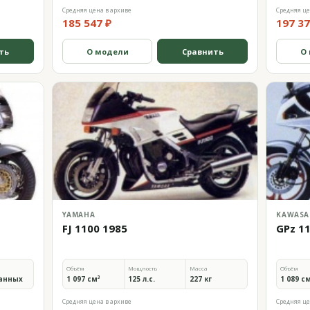
Средняя цена в архиве
Средняя це
185 547 ₽
197 37
ть
О модели
Сравнить
О
YAMAHA
KAWASA
FJ 1100 1985
GPz 1
Объём
Мощность
Масса
Объём
анных
1 097 см³
125 л.с.
227 кг
1 089 с
Средняя цена в архиве
Средняя це