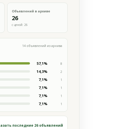
Объявлений в архиве
26
с ценой: 26
14 объявлений из архива
57,1%
8
14,3%
2
7,1%
1
7,1%
1
7,1%
1
7,1%
1
азать последние 26 объявлений