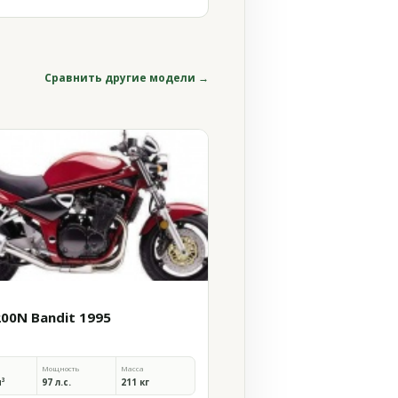
Сравнить другие модели →
200N Bandit 1995
Мощность
Масса
м³
97 л.с.
211 кг