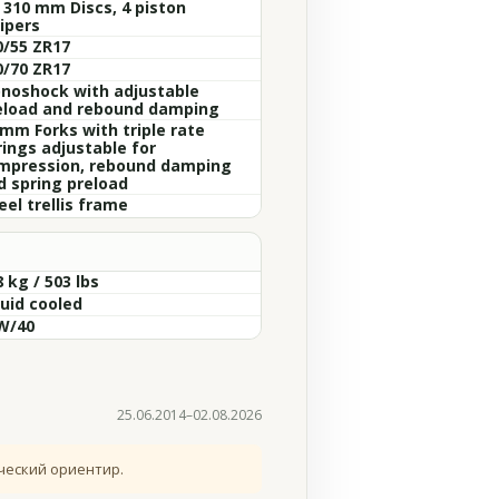
x 310 mm Discs, 4 piston
ipers
0/55 ZR17
0/70 ZR17
noshock with adjustable
eload and rebound damping
 mm Forks with triple rate
rings adjustable for
mpression, rebound damping
d spring preload
eel trellis frame
 kg / 503 lbs
quid cooled
W/40
25.06.2014–02.08.2026
ческий ориентир.