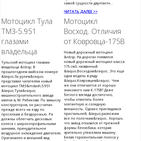
самой сущности двухтактн...
ЧИТАТЬ ДАЛЕЕ >>
Мотоцикл Тула
Мотоцикл
ТМЗ-5.951
Восход. Отличия
глазами
от Ковровца-175В
владельца
Новый дорожный мотоцикл
&nbsp; На дорогах появился
новый дорожный мотоцикл класса
Тульский мотоцикл глазами
175 см3, названный
владельца &nbsp; В
&laquo;Восходом&raquo;. Это еще
прошлогоднем майском номере
одна модель в ряду
&laquo;За рулем&raquo;
&laquo;Ковровцев&raquo;. Чем
представил читателям новый
же она отличается от хорошо
мотоцикл ТМЗ&mdash;5.951
знакомого нам К-175В? Даже
&laquo;Тула&raquo;
беглого взгляда достаточно,
машиностроительного завода
чтобы отметить более
имени в, М. Рябикова. По замыслу
элегантную и солидную
конструкторов, он рассчитан
внешность. Однако приглядимся
прежде всего на езду по
пристальней, &laquo;разложим
проселкам и бездорожью. Ре
все по полочкам&raquo;. Хорошо,
должны облегчать дисковые
что завод отказался от прежней
колеса с широкопрофильными
формы бензобака, которая
шинами, принудительное
зрительно утяжеляла машину.
воздушное охлаждение двигателя.
Белая горизонтальная полоса у
Оригинален и внешний вид