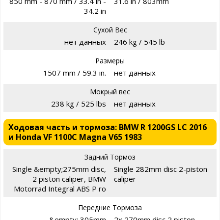
850 mm - 870 mm / 33.4 in -
31.6 in / 803mm
34.2 in
Сухой Вес
нет данных
246 kg / 545 lb
Размеры
1507 mm / 59.3 in.
нет данных
Мокрый вес
238 kg / 525 lbs
нет данных
Ходовая часть и тормоза: BMW R 1200GS LC 2016
и Honda VF 1100C Magna V65 1983
Задний Тормоз
Single &empty;275mm disc,
Single 282mm disc 2-piston
2 piston caliper, BMW
caliper
Motorrad Integral ABS P ro
Передние Тормоза
&empty; 305mm
2x 270mm disc 2 piston