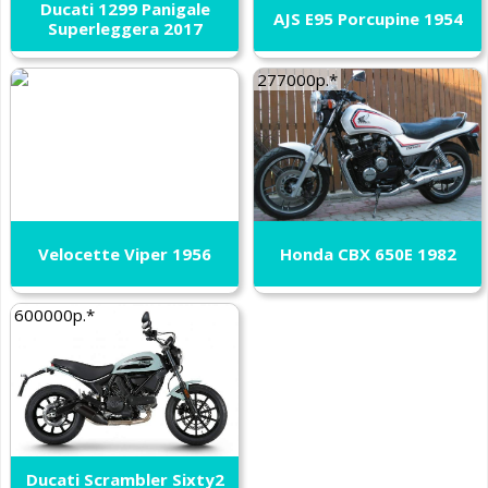
Ducati 1299 Panigale
AJS E95 Porcupine 1954
Superleggera 2017
277000р.*
Velocette Viper 1956
Honda CBX 650E 1982
600000р.*
Ducati Scrambler Sixty2