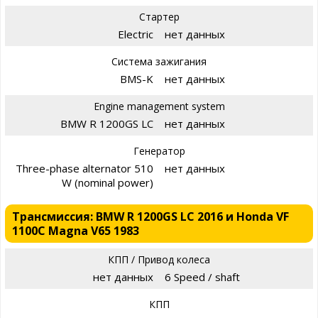
Стартер
Electric
нет данных
Система зажигания
BMS-K
нет данных
Engine management system
BMW R 1200GS LC
нет данных
Генератор
Three-phase alternator 510
нет данных
W (nominal power)
Трансмиссия: BMW R 1200GS LC 2016 и Honda VF
1100C Magna V65 1983
КПП / Привод колеса
нет данных
6 Speed / shaft
КПП