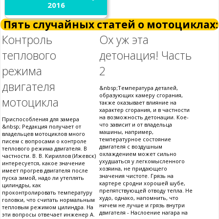
2016
Пять случайных статей о мотоциклах:
Контроль
Ох уж эта
теплового
детонация! Часть
режима
2
двигателя
&nbsp;Температура деталей,
образующих камеру сгорания,
мотоцикла
также оказывает влияние на
характер сгорания, и в частности
на возможность детонации. Кое-
Приспособления для замера
что зависит и от владельца
&nbsp; Редакция получает от
машины, например,
владельцев мотоциклов много
температурное состояние
писем с вопросами о контроле
двигателя с воздушным
теплового режима двигателя. В
охлаждением может сильно
частности. В. В. Кириллов (Ижевск)
ухудшаться у легкомысленного
интересуется, какое значение
хозяина, не придающего
имеет прогрев двигателя после
значения чистоте. Грязь на
пуска зимой, надо ли утеплять
картере сродни хорошей шубе,
цилиндры, как
препятствующей отводу тепла. Не
проконтролировать температуру
худо, однако, напомнить, что
головки, что считать нормальным
ничем не лучше и грязь внутри
тепловым режимом цилиндра. На
двигателя - Наслоение нагара на
эти вопросы отвечает инженер А.