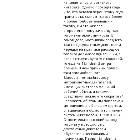
начинается со спортивного
интереса. Однако проходят годы,
и те, кто остался верен этому виду
транспорта, становятся все более
и более требовательными к
такому, им это казалось,
второстепенному качеству, как
топливная экономичность. В
самом деле, мотоциклы среднего
класса с двухтактным двигателем
нередко на практике расходуют
топлива до 5&mdash;6 л/100 км, а
если эксплуатируются с коляской,
то еще на 1&mdash;2 литра
больше. В чем причины прямо-
таки автомобильного
&laquo;аппетита&raquo; у
мотоциклетных двигателей,
имеющих вчетверо меньший
рабочий объем, и какими
средствами можно его сократить?
Рассказать об этом мы попросили
мотоциклиста с большим стажем,
специалиста в области топливных
систем инженера А. ТЮФЯКОВ А.
Относительно высокий расход
топлива у мотоциклов с
двухтактным двигателем
обусловлен несколькими
причинами. Первая &mdash; в