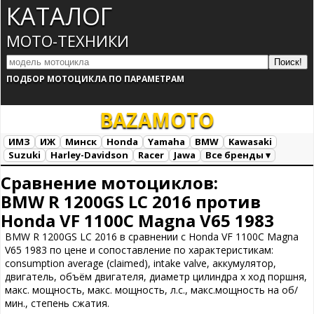
КАТАЛОГ
МОТО-ТЕХНИКИ
ПОДБОР МОТОЦИКЛА ПО ПАРАМЕТРАМ
BAZA
MOTO
ИМЗ
ИЖ
Минск
Honda
Yamaha
BMW
Kawasaki
Suzuki
Harley-Davidson
Racer
Jawa
Все бренды ▾
Все марки
Загрузка...
Сравнение мотоциклов:
BMW R 1200GS LC 2016 против
Honda VF 1100C Magna V65 1983
BMW R 1200GS LC 2016 в сравнении с Honda VF 1100C Magna
V65 1983 по цене и сопоставление по характеристикам:
consumption average (claimed), intake valve, аккумулятор,
двигатель, объём двигателя, диаметр цилиндра х ход поршня,
макс. мощность, макс. мощность, л.с., макс.мощность на об/
мин., степень сжатия.