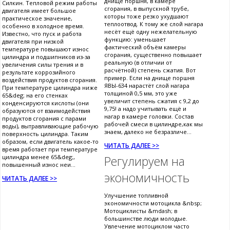
днище поршня, в камере
Силкин. Тепловой режим работы
сгорания, в выпускной трубе,
двигателя имеет большое
которы тоже резко ухудшают
практическое значение,
теплоотвод. К тому же слой нагара
особенно в холодное время.
несёт ещё одну нежелательную
Известно, что пуск и работа
функцию: уменьшает
двигателя при низкой
фактический объём камеры
температуре повышают износ
сгорания, существенно повышает
цилиндра и подшипников из-за
реальную (в отличии от
увеличения силы трения и в
расчётной) степень сжатия. Вот
результате коррозийного
пример. Если на днище поршня
воздействия продуктов сгорания.
ЯВЫ-634 нарастёт слой нагара
При температуре цилиндра ниже
толщиной 0,5 мм, это уже
65&deg; на его стенках
увеличит степень сжатия с 9,2 до
конденсируются кислоты (они
9,75! а надо учитывать ещё и
образуются от взаимодействия
нагар в камере головки. Состав
продуктов сгорания с парами
рабочей смеси в цилиндре,как мы
воды), вытравливающие рабочую
знаем, далеко не безразличе...
поверхность цилиндра. Таким
образом, если двигатель какое-то
ЧИТАТЬ ДАЛЕЕ >>
время работает при температуре
цилиндра менее 65&deg;,
Регулируем на
повышенный износ неи...
экономичность
ЧИТАТЬ ДАЛЕЕ >>
Улучшение топливной
экономичности мотоцикла &nbsp;
Мотоциклисты &mdash; в
большинстве люди молодые.
Увлечение мотоциклом часто