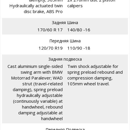
Hydraulically actuated twin
calipers
disc brake, ABS Pro
Задняя Шина
170/60 R 17
140/80 -16
Передняя Шина
120/70 R19
110/90 -18
Задняя подвеска
Cast aluminium single-sided
Twin shock adjustable for
swing arm with BMW
spring preload rebound and
Motorrad Paralever; WAD
compression damping,
strut (travel-related
105mm wheel travel.
damping), spring preload
hydraulically adjustable
(continuously variable) at
handwheel, rebound
damping adjustable at
handwheel
Передняя Подвеска