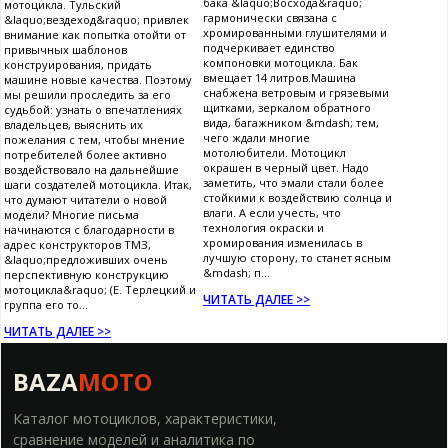
бака &laquo;Восхода&raquo;
мотоцикла. Тульский
гармонически связана с
&laquo;вездеход&raquo; привлек
хромированными глушителями и
внимание как попытка отойти от
подчеркивает единство
привычных шаблонов
компоновки мотоцикла. Бак
конструирования, придать
вмещает 14 литров.Машина
машине новые качества. Поэтому
снабжена ветровым и грязевыми
мы решили проследить за его
щитками, зеркалом обратного
судьбой: узнать о впечатлениях
вида, багажником &mdash; тем,
владельцев, выяснить их
чего ждали многие
пожелания с тем, чтобы мнение
мотолюбители. Мотоцикл
потребителей более активно
окрашен в черный цвет. Надо
воздействовало на дальнейшие
заметить, что эмали стали более
шаги создателей мотоцикла. Итак,
стойкими к воздействию солнца и
что думают читатели о новой
влаги. А если учесть, что
модели? Многие письма
технология окраски и
начинаются с благодарности в
хромирования изменилась в
адрес конструкторов ТМЗ,
лучшую сторону, то станет ясным
&laquo;предложивших очень
&mdash; п...
перспективную конструкцию
мотоцикла&raquo; (Е. Терлецкий и
ЧИТАТЬ ДАЛЕЕ >>
группа его то...
ЧИТАТЬ ДАЛЕЕ >>
BAZA
MOTO
Каталог мотоциклов, характеристики,
сравнение моделей и аналитика по