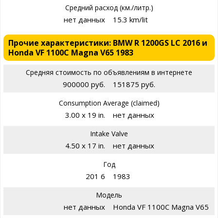
Средний расход (км./литр.)
нет данных
15.3 km/lit
Прочие характеристики: BMW R 1200GS LC 2016 и
Honda VF 1100C Magna V65 1983
Средняя стоимость по объявлениям в интернете
900000 руб.
151875 руб.
Consumption Average (claimed)
3.00 x 19 in.
нет данных
Intake Valve
4.50 x 17 in.
нет данных
Год
201 6
1983
Модель
нет данных
Honda VF 1100C Magna V65