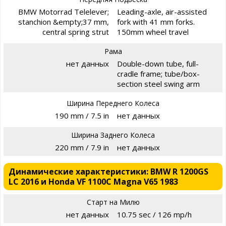
BMW Motorrad Telelever;
Leading-axle, air-assisted
stanchion &empty;37 mm,
fork with 41 mm forks.
central spring strut
150mm wheel travel
Рама
нет данных
Double-down tube, full-
cradle frame; tube/box-
section steel swing arm
Ширина Переднего Колеса
190 mm / 7.5 in
нет данных
Ширина Заднего Колеса
220 mm / 7.9 in
нет данных
Динамические характеристики: BMW R 1200GS
LC 2016 и Honda VF 1100C Magna V65 1983
Старт на Милю
нет данных
10.75 sec / 126 mp/h