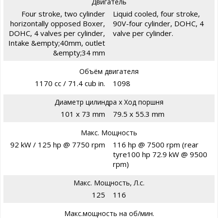
Двигатель
Four stroke, two cylinder
Liquid cooled, four stroke,
horizontally opposed Boxer,
90V-four cylinder, DOHC, 4
DOHC, 4 valves per cylinder,
valve per cylinder.
Intake &empty;40mm, outlet
&empty;34 mm
Объём двигателя
1170 cc / 71.4 cub in.
1098
Диаметр цилиндра х Ход поршня
101 x 73 mm
79.5 x 55.3 mm
Макс. Мощность
92 kW / 125 hp @ 7750 rpm
116 hp @ 7500 rpm (rear
tyre100 hp 72.9 kW @ 9500
rpm)
Макс. Мощность, Л.с.
125
116
Макс.мощность на об/мин.