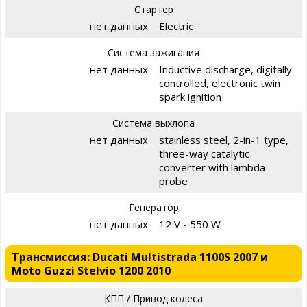
Стартер
нет данных
Electric
Система зажигания
нет данных
Inductive discharge, digitally
controlled, electronic twin
spark ignition
Система выхлопа
нет данных
stainless steel, 2-in-1 type,
three-way catalytic
converter with lambda
probe
Генератор
нет данных
12 V - 550 W
Трансмиссия: Ducati Multistrada 1100S 2007 и
Moto Guzzi Stelvio 1200 2010
КПП / Привод колеса