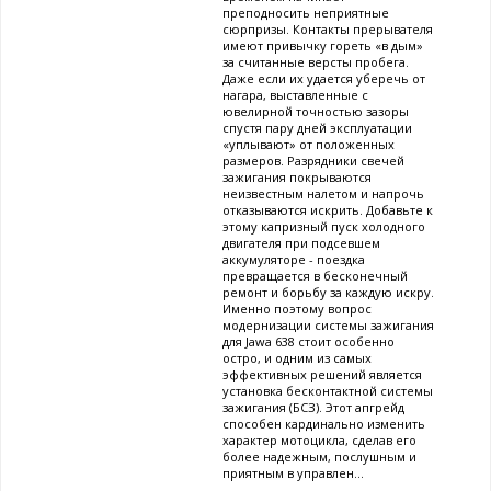
преподносить неприятные
сюрпризы. Контакты прерывателя
имеют привычку гореть «в дым»
за считанные версты пробега.
Даже если их удается уберечь от
нагара, выставленные с
ювелирной точностью зазоры
спустя пару дней эксплуатации
«уплывают» от положенных
размеров. Разрядники свечей
зажигания покрываются
неизвестным налетом и напрочь
отказываются искрить. Добавьте к
этому капризный пуск холодного
двигателя при подсевшем
аккумуляторе - поездка
превращается в бесконечный
ремонт и борьбу за каждую искру.
Именно поэтому вопрос
модернизации системы зажигания
для Jawa 638 стоит особенно
остро, и одним из самых
эффективных решений является
установка бесконтактной системы
зажигания (БСЗ). Этот апгрейд
способен кардинально изменить
характер мотоцикла, сделав его
более надежным, послушным и
приятным в управлен...