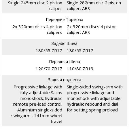
Single 245mm disc 2 piston
Single 282mm disc 2 piston
caliper
caliper, ABS
Передние Тормоза
2x 320mm discs 4 piston
2x 320mm discs 4 piston
calipers
caliper, ABS
Задняя Шина
180/55 ZR17
180/55 ZR17
Передняя Шина
120/70 ZR17
110/80 ZR19
Задняя подвеска
Progressive linkage with
Single-sided swing-arm with
fully adjustable Sachs
progressive linkage and
monoshock; hydraulic
monoshock with adjustable
remote pre-load control.
hydraulic rebound and dial
Aluminium single-sided
for setting spring preload
swingarm , 141mm wheel
travel