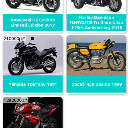
Harley Davidson
Kawasaki H2 Carbon
FLHTCUTG Tri Glide Ultra
Limited Edition 2017
115th Anniversary 2018
210000р.*
Yamaha TDM 850 1991
Ducati 450 Desmo 1969
1282000р.*