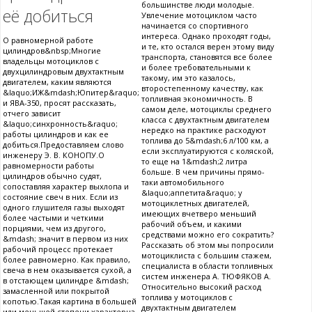
большинстве люди молодые.
её добиться
Увлечение мотоциклом часто
начинается со спортивного
интереса. Однако проходят годы,
О равномерной работе
и те, кто остался верен этому виду
цилиндров&nbsp;Многие
транспорта, становятся все более
владельцы мотоциклов с
и более требовательными к
двухцилиндровым двухтактным
такому, им это казалось,
двигателем, каким являются
второстепенному качеству, как
&laquo;ИЖ&mdash;Юпитер&raquo;
топливная экономичность. В
и ЯВА-350, просят рассказать,
самом деле, мотоциклы среднего
отчего зависит
класса с двухтактным двигателем
&laquo;синхронность&raquo;
нередко на практике расходуют
работы цилиндров и как ее
топлива до 5&mdash;6 л/100 км, а
добиться.Предоставляем слово
если эксплуатируются с коляской,
инженеру Э. В. КОНОПУ.О
то еще на 1&mdash;2 литра
равномерности работы
больше. В чем причины прямо-
цилиндров обычно судят,
таки автомобильного
сопоставляя характер выхлопа и
&laquo;аппетита&raquo; у
состояние свеч в них. Если из
мотоциклетных двигателей,
одного глушителя газы выходят
имеющих вчетверо меньший
более частыми и четкими
рабочий объем, и какими
порциями, чем из другого,
средствами можно его сократить?
&mdash; значит в первом из них
Рассказать об этом мы попросили
рабочий процесс протекает
мотоциклиста с большим стажем,
более равномерно. Как правило,
специалиста в области топливных
свеча в нем оказывается сухой, а
систем инженера А. ТЮФЯКОВ А.
в отстающем цилиндре &mdash;
Относительно высокий расход
замасленной или покрытой
топлива у мотоциклов с
копотью.Такая картина в большей
двухтактным двигателем
или меньшей степени характерна