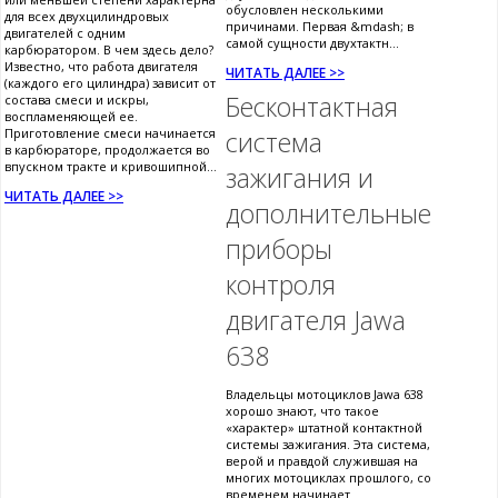
обусловлен несколькими
для всех двухцилиндровых
причинами. Первая &mdash; в
двигателей с одним
самой сущности двухтактн...
карбюратором. В чем здесь дело?
Известно, что работа двигателя
ЧИТАТЬ ДАЛЕЕ >>
(каждого его цилиндра) зависит от
Бесконтактная
состава смеси и искры,
воспламеняющей ее.
Приготовление смеси начинается
система
в карбюраторе, продолжается во
впускном тракте и кривошипной...
зажигания и
ЧИТАТЬ ДАЛЕЕ >>
дополнительные
приборы
контроля
двигателя Jawa
638
Владельцы мотоциклов Jawa 638
хорошо знают, что такое
«характер» штатной контактной
системы зажигания. Эта система,
верой и правдой служившая на
многих мотоциклах прошлого, со
временем начинает