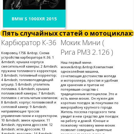
BMW S 1000XR 2015
Пять случайных статей о мотоциклах:
Карбюратор К-36
Мокик Мини (
Рига РМЗ 2.126 )
Ковровец-175Б &nbsp; Схема
устройства карбюратора К-36: 1
&mdash; крышка корпуса
Наш первый мини-
смесительной камеры; 2 &mdash;
мокик&nbsp;&nbsp;Компактная
пружина топливного корректора;
одноколейная машина,
3 &mdash; топливный корректор;
сочетающая достоинства мопеда
4 &mdash; топливоподводящий
и мотороллера, простая и удобная
штуцер; 5 &mdash; утолитель
для хранения и притом не
поплавка; 6 &mdash; крышка
потерявшая сходства с
поплавковой камеры; 7 &mdash;
традиционным мотоциклом. Это и
поплавок с игольчатым клапаном;
есть мини-мокик. Он нужен для
8 &mdash; корпус поплавковой и
коротких поездок за покупками по
сопловой камер: 9 &mdash;
микрорайону крупного города.
направляющие тросов
Житель поселка городского типа
управления газом и корректором;
увидит в нем средство для поездок
10 &mdash; замок крышки; 11
на работу и домой. Юноше и
&mdash; пружина дросселя: 12
пожилому человеку мини-мокик
&mdash; игла дросселя; 13
позволит совершать приятные
&mdash; дроссель; 14 &mdash;