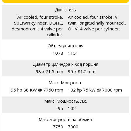
Двигатель
Air cooled, four stroke,
Air cooled, four stroke, V
90Ltwin cylinder, DOHC,
twin, longitudinally mounted,,
desmodromic 4 valve per
OHV, 4 valve per cylinder.
cylinder.
Объём двигателя
1078
1151
Диаметр цилиндра х Ход поршня
98 x 71.5 mm
95 x 81.2 mm
Макс. Мощность
95 hp 88 KW @ 7750 rpm
102 hp 75 kW @ 7000 rpm
Макс. Мощность, Л.с.
95
102
Макс.мощность на об/мин.
7750
7000