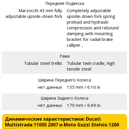
Передняя Подвеска
Marzocchi 43 mm fully
Completely adjustable
adjustable upside-down fork
upside-down fork spring
preload and hydraulic
compression and rebound
damping with mounting
bracket for radial brake
calliper ,
Рама
Tubular steel trellis
Tubular twin cradle, high
tensile steel
Ширина Переднего Колеса
нет данных
155 mm / 6.10 in
Ширина Заднего Колеса
нет данных
170 mm / 6.69 in.
Динамические характеристики: Ducati
Multistrada 1100S 2007 и Moto Guzzi Stelvio 1200