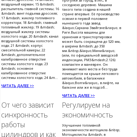
прогулки за город, в лес, в
воздушный карман; 15 &mdash;
соседнюю деревню. Машина
распылитель главной системы; 16
такого типа создана в нашей
&mdash; винт подъема дросселя;
стране впервые. Её производство
17 &mdash; жиклер топливного
освоил я первой половине
корректора; 18 &mdash; главный
нынешнего года завод
топливный жиклер; 19 &mdash;
&laquo;Саркана Звайгзне&raquo; в
воздушный жиклер системы
Риге.Высота машины дли
холостого хода; 20 &mdash; канал
хранения и транспортировки
воздушной системы холостого
может быть сокращена до 520 мм,
хода; 21 &mdash; корпус
а ширина &mdash; до 350
смесительной камеры; 22
мм.&nbsp;&laquo;Мини&raquo;
&mdash; дополнительное
(или, по официальной заводской
калиброванное отверстие
индексации, РМЗ&mdash;2.126)
системы холостого хода; 23
компактен и маневрен. Он
&mdash; основное
занимает мало места и без труда
калиброванное отверстие
помещается на крыше легкового
системы холостого хода; 24 &m...
автомобиля, в багажнике
&laquo;Волги&raquo;, в лифте, на
ЧИТАТЬ ДАЛЕЕ >>
балконе или же в подсоб...
ЧИТАТЬ ДАЛЕЕ >>
От чего зависит
Регулируем на
синхронность
экономичность
работы
Улучшение топливной
экономичности мотоцикла &nbsp;
цилиндров и как
Мотоциклисты &mdash; в