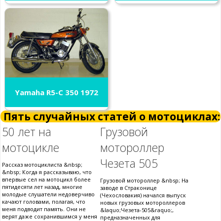
Yamaha R5-C 350 1972
Пять случайных статей о мотоциклах:
50 лет на
Грузовой
мотоцикле
мотороллер
Чезета 505
Рассказ мотоциклиста &nbsp;
&nbsp; Когда я рассказываю, что
впервые сел на мотоцикл более
Грузовой мотороллер &nbsp; На
пятидесяти лет назад, многие
заводе в Страконице
молодые слушатели недоверчиво
(Чехословакия) начался выпуск
качают головами, полагая, что
новых грузовых мотороллеров
меня подводит память. Они не
&laquo;Чезета-505&raquo;,
верят даже сохранившимся у меня
предназначенных для