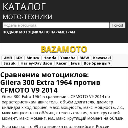
КАТАЛОГ
МОТО-ТЕХНИКИ
ПОДБОР МОТОЦИКЛА ПО ПАРАМЕТРАМ
BAZA
MOTO
ИМЗ
ИЖ
Минск
Honda
Yamaha
BMW
Kawasaki
Suzuki
Harley-Davidson
Racer
Jawa
Все бренды ▾
Все марки
Загрузка...
Сравнение мотоциклов:
Gilera 300 Extra 1964 против
CFMOTO V9 2014
Gilera 300 Extra 1964 в сравнении с CFMOTO V9 2014 по
характеристикам: двигатель, объём двигателя, диаметр
цилиндра х ход поршня, макс. мощность, макс. мощность, л.с.,
макс.мощность на об/мин., степень сжатия, макс. крутящий
момент, макс. момент, нм., макс. крутящий момент на об/мин.
Если кратко, то V9 это изредка продающийся в России