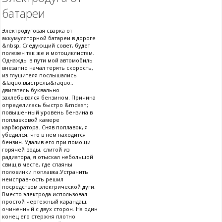
батареи
Электродуговая сварка от
аккумуляторной батареи в дороге
&nbsp; Следующий совет, будет
полезен так же и мотоциклистам.
Однажды в пути мой автомобиль
внезапно начал терять скорость,
из глушителя послышались
&laquo;выстрелы&raquo;,
двигатель буквально
захлебывался бензином. Причина
определилась быстро &mdash;
повышенный уровень бензина в
поплавковой камере
карбюратора. Сняв поплавок, я
убедился, что в нем находится
бензин. Удалив его при помощи
горячей воды, слитой из
радиатора, я отыскал небольшой
свищ в месте, где спаяны
половинки поплавка.Устранить
неисправность решил
посредством электрической дуги.
Вместо электрода использовал
простой чертежный карандаш,
очиненный с двух сторон. На один
конец его стержня плотно