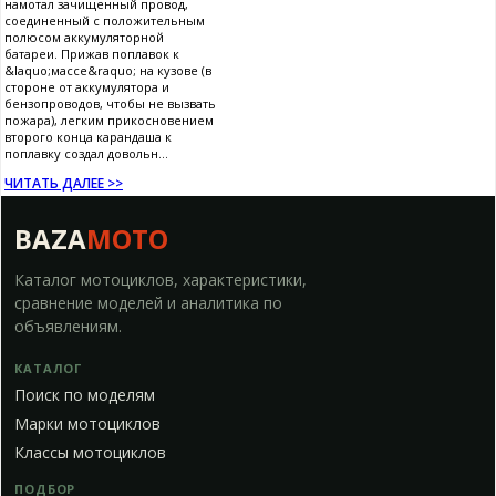
намотал зачищенный провод,
соединенный с положительным
полюсом аккумуляторной
батареи. Прижав поплавок к
&laquo;массе&raquo; на кузове (в
стороне от аккумулятора и
бензопроводов, чтобы не вызвать
пожара), легким прикосновением
второго конца карандаша к
поплавку создал довольн...
ЧИТАТЬ ДАЛЕЕ >>
BAZA
MOTO
Каталог мотоциклов, характеристики,
сравнение моделей и аналитика по
объявлениям.
КАТАЛОГ
Поиск по моделям
Марки мотоциклов
Классы мотоциклов
ПОДБОР