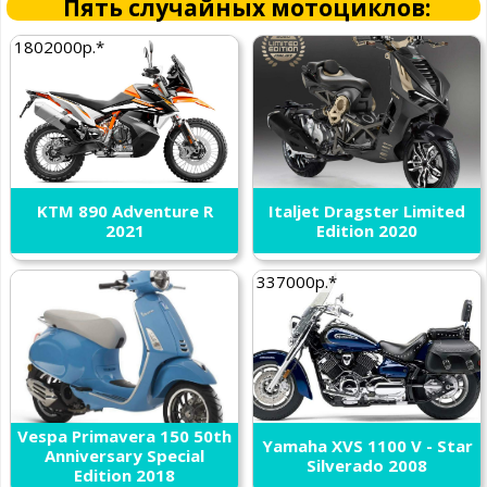
Пять случайных мотоциклов:
1802000р.*
KTM 890 Adventure R
Italjet Dragster Limited
2021
Edition 2020
337000р.*
Vespa Primavera 150 50th
Yamaha XVS 1100 V - Star
Anniversary Special
Silverado 2008
Edition 2018