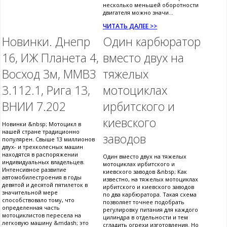
несколько меньшей оборотности
двигателя можно значи...
ЧИТАТЬ ДАЛЕЕ >>
Новинки. Днепр
Один карбюратор
16, ИЖ Планета 4,
вместо двух на
Восход 3м, ММВЗ
тяжелых
3.112.1, Рига 13,
мотоциклах
ВНИИ 7.202
ирбитского и
киевского
Новинки &nbsp; Мотоцикл в
нашей стране традиционно
заводов
популярен. Свыше 13 миллионов
двух- и трехколесных машин
находятся в распоряжении
Один вместо двух на тяжелых
индивидуальных владельцев.
мотоциклах ирбитского и
Интенсивное развитие
киевского заводов &nbsp; Как
автомобилестроения в годы
известно, на тяжелых мотоциклах
девятой и десятой пятилеток в
ирбитского и киевского заводов
значительной мере
по два карбюратора. Такая схема
способствовало тому, что
позволяет точнее подобрать
определенная часть
регулировку питания для каждого
мотоциклистов пересела на
цилиндра в отдельности и тем
легковую машину &mdash; это
сгладить огрехи изготовления. Но