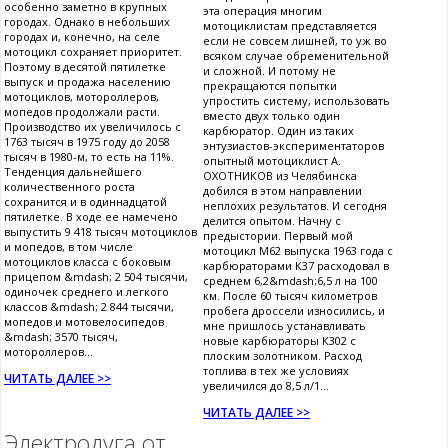
особенно заметно в крупных
эта операция многим
городах. Однако в небольших
мотоциклистам представляется
городах и, конечно, на селе
если не совсем лишней, то уж во
мотоцикл сохраняет приоритет.
всяком случае обременительной
Поэтому в десятой пятилетке
и сложной. И потому не
выпуск и продажа населению
прекращаются попытки
мотоциклов, мотороллеров,
упростить систему, использовать
мопедов продолжали расти.
вместо двух только один
Производство их увеличилось с
карбюратор. Один из таких
1763 тысяч в 1975 году до 2058
энтузиастов-экспериментаторов
тысяч в 1980-м, то есть на 11%.
опытный мотоциклист А.
Тенденция дальнейшего
ОХОТНИКОВ из Челябинска
количественного роста
добился в этом направлении
сохранится и в одиннадцатой
неплохих результатов. И сегодня
пятилетке. В ходе ее намечено
делится опытом. Начну с
выпустить 9 418 тысяч мотоциклов
предыстории. Первый мой
и мопедов, в том числе
мотоцикл М62 выпуска 1963 года с
мотоциклов класса с боковым
карбюраторами К37 расходовал в
прицепом &mdash; 2 504 тысячи,
среднем 6,2&mdash;6,5 л на 100
одиночек среднего и легкого
км. После 60 тысяч километров
классов &mdash; 2 844 тысячи,
пробега дроссели износились, и
мопедов и мотовелосипедов
мне пришлось устанавливать
&mdash; 3570 тысяч,
новые карбюраторы К302 с
мотороллеров...
плоским золотником. Расход
топлива в тех же условиях
ЧИТАТЬ ДАЛЕЕ >>
увеличился до 8,5 л/1...
ЧИТАТЬ ДАЛЕЕ >>
Электродуга от