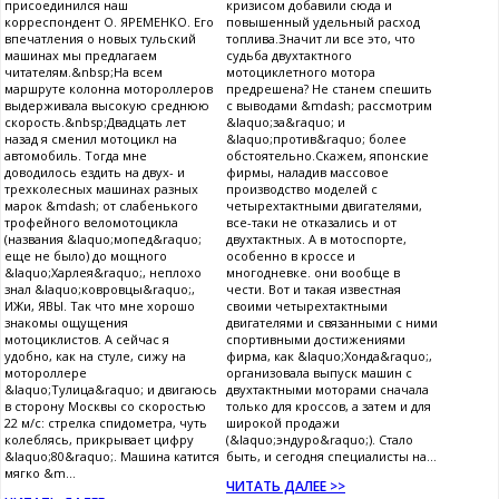
присоединился наш
кризисом добавили сюда и
корреспондент О. ЯРЕМЕНКО. Его
повышенный удельный расход
впечатления о новых тульский
топлива.Значит ли все это, что
машинах мы предлагаем
судьба двухтактного
читателям.&nbsp;На всем
мотоциклетного мотора
маршруте колонна мотороллеров
предрешена? Не станем спешить
выдерживала высокую среднюю
с выводами &mdash; рассмотрим
скорость.&nbsp;Двадцать лет
&laquo;за&raquo; и
назад я сменил мотоцикл на
&laquo;против&raquo; более
автомобиль. Тогда мне
обстоятельно.Скажем, японские
доводилось ездить на двух- и
фирмы, наладив массовое
трехколесных машинах разных
производство моделей с
марок &mdash; от слабенького
четырехтактными двигателями,
трофейного веломотоцикла
все-таки не отказались и от
(названия &laquo;мопед&raquo;
двухтактных. А в мотоспорте,
еще не было) до мощного
особенно в кроссе и
&laquo;Харлея&raquo;, неплохо
многодневке. они вообще в
знал &laquo;ковровцы&raquo;,
чести. Вот и такая известная
ИЖи, ЯВЫ. Так что мне хорошо
своими четырехтактными
знакомы ощущения
двигателями и связанными с ними
мотоциклистов. А сейчас я
спортивными достижениями
удобно, как на стуле, сижу на
фирма, как &laquo;Хонда&raquo;,
мотороллере
организовала выпуск машин с
&laquo;Тулица&raquo; и двигаюсь
двухтактными моторами сначала
в сторону Москвы со скоростью
только для кроссов, а затем и для
22 м/с: стрелка спидометра, чуть
широкой продажи
колеблясь, прикрывает цифру
(&laquo;эндуро&raquo;). Стало
&laquo;80&raquo;. Машина катится
быть, и сегодня специалисты на...
мягко &m...
ЧИТАТЬ ДАЛЕЕ >>