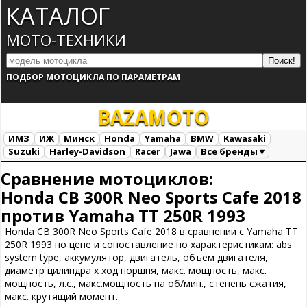
КАТАЛОГ
МОТО-ТЕХНИКИ
ПОДБОР МОТОЦИКЛА ПО ПАРАМЕТРАМ
BAZA
MOTO
ИМЗ
ИЖ
Минск
Honda
Yamaha
BMW
Kawasaki
Suzuki
Harley-Davidson
Racer
Jawa
Все бренды ▾
Все марки
Загрузка...
Сравнение мотоциклов:
Honda CB 300R Neo Sports Cafe 2018
против Yamaha TT 250R 1993
Honda CB 300R Neo Sports Cafe 2018 в сравнении с Yamaha TT
250R 1993 по цене и сопоставление по характеристикам: abs
system type, аккумулятор, двигатель, объём двигателя,
диаметр цилиндра х ход поршня, макс. мощность, макс.
мощность, л.с., макс.мощность на об/мин., степень сжатия,
макс. крутящий момент.