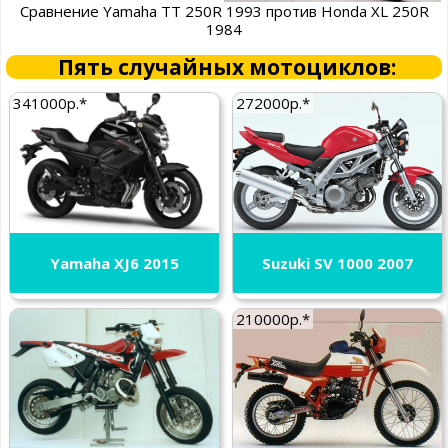
Сравнение Yamaha TT 250R 1993 против Honda XL 250R
1984
Пять случайных мотоциклов:
341000р.*
272000р.*
Yamaha XJ6 2015
Suzuki SV 1000 2007
210000р.*