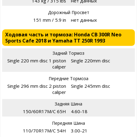
143 kg / 315 lbs
нет данных
Дорожный Просвет
151 mm / 5.9 in
нет данных
Ходовая часть и тормоза: Honda CB 300R Neo
Sports Cafe 2018 и Yamaha TT 250R 1993
Задний Тормоз
Single 220 mm disc 1 piston
Single 220mm disc
caliper
Передние Тормоза
Single 296 mm disc 2 piston
Single 245mm disc
caliper
Задняя Шина
150/60R17M/C 65H
4.60-18
Передняя Шина
110/70R17M/C 54H
3.00-21