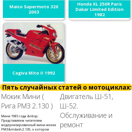
Honda XL 250R Paris
Maico Supermoto 320
Dakar Limited Edition
2003
1982
Cagiva Mito II 1992
Пять случайных статей о мотоциклах:
Мокик Мини (
Двигатель Ш-51,
Рига РМЗ 2.130 )
Ш-52.
Обслуживание и
Мини 1985 года &nbsp;
Представляем читателям
ремонт
модернизированный мини-мокик
РМЗ&mdash;2.130, о котором