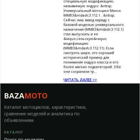
специальную модификацию,
называемую эндуро. &nbsp;
Универсальный мотоцикл Минск
ММВЗ&mdash;3.112.1 . &nbsp;
Сейчас наш завод наряду с
базовой моделью универсального
назначения (ММВЗ&mdash;3.112.1)
стал выпускать и ее
&laquo;сельскую&raquo;
модификацию
(ММВЗ&mdash;3.112.11). Если
смотреть шире, это хороший
исторический пример для
понимания эндуро-класса и его
более мягких подкатегорий. Обе
они сохранили тр...
ЧИТАТЬ ДАЛЕЕ >>
BAZA
MOTO
Каталог мотоциклов, характеристики,
сравнение моделей и аналитика по
объявлениям.
КАТАЛОГ
Поиск по моделям