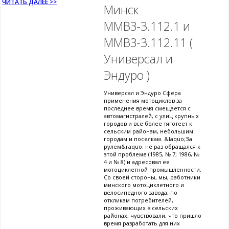
ЧИТАТЬ ДАЛЕЕ >>
Минск
ММВЗ-3.112.1 и
ММВЗ-3.112.11 (
Универсал и
Эндуро )
Универсал и Эндуро Сфера
применения мотоциклов за
последнее время смещается с
автомагистралей, с улиц крупных
городов и все более тяготеет к
сельским районам, небольшим
городам и поселкам. &laquo;За
рулем&raquo; не раз обращался к
этой проблеме (1985, № 7; 1986, №
4 и № 8) и адресовал ее
мотоциклетной промышленности.
Со своей стороны, мы, работники
минского мотоциклетного и
велосипедного завода, по
откликам потребителей,
проживающих в сельских
районах, чувствовали, что пришло
время разработать для них