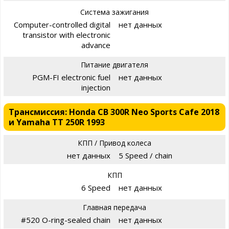
Система зажигания
Computer-controlled digital
нет данных
transistor with electronic
advance
Питание двигателя
PGM-FI electronic fuel
нет данных
injection
Трансмиссия: Honda CB 300R Neo Sports Cafe 2018
и Yamaha TT 250R 1993
КПП / Привод колеса
нет данных
5 Speed / chain
КПП
6 Speed
нет данных
Главная передача
#520 O-ring-sealed chain
нет данных