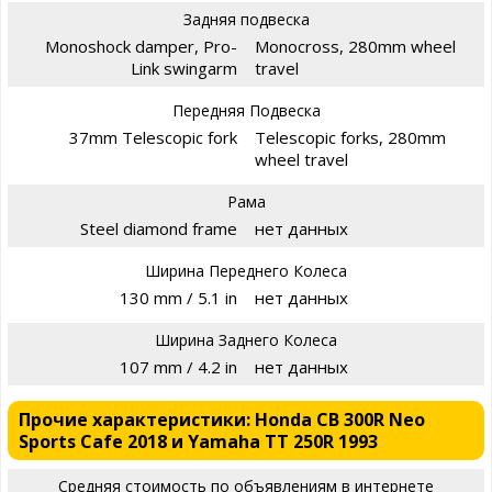
Задняя подвеска
Monoshock damper, Pro-
Monocross, 280mm wheel
Link swingarm
travel
Передняя Подвеска
37mm Telescopic fork
Telescopic forks, 280mm
wheel travel
Рама
Steel diamond frame
нет данных
Ширина Переднего Колеса
130 mm / 5.1 in
нет данных
Ширина Заднего Колеса
107 mm / 4.2 in
нет данных
Прочие характеристики: Honda CB 300R Neo
Sports Cafe 2018 и Yamaha TT 250R 1993
Средняя стоимость по объявлениям в интернете