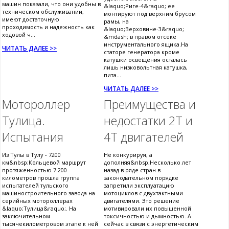
машин показали, что они удобны в
&laquo;Риге-4&raquo; ее
техническом обслуживании,
монтируют под верхним брусом
имеют достаточную
рамы, на
проходимость и надежность как
&laquo;Верховине-3&raquo;
ходовой ч...
&mdash; в правом отсеке
инструментального ящика.На
ЧИТАТЬ ДАЛЕЕ >>
статоре генератора кроме
катушки освещения осталась
лишь низковольтная катушка,
пита...
ЧИТАТЬ ДАЛЕЕ >>
Мотороллер
Преимущества и
Тулица.
недостатки 2Т и
Испытания
4Т двигателей
Из Тулы в Тулу - 7200
Не конкурируя, а
км&nbsp;Кольцевой маршрут
дополняя&nbsp;Несколько лет
протяженностью 7 200
назад в ряде стран в
километров прошла группа
законодательном порядке
испытателей тульского
запретили эксплуатацию
машиностроительного завода на
мотоциклов с двухтактными
серийных мотороллерах
двигателями. Это решение
&laquo;Тулица&raquo;. На
мотивировали их повышенной
заключительном
токсичностью и дымностью. А
тысячекилометровом этапе к ней
сейчас в связи с энергетическим