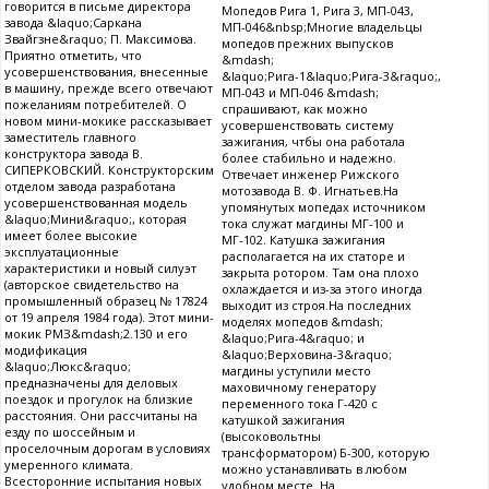
говорится в письме директора
Мопедов Рига 1, Рига 3, МП-043,
завода &laquo;Саркана
МП-046&nbsp;Многие владельцы
Звайгзне&raquo; П. Максимова.
мопедов прежних выпусков
Приятно отметить, что
&mdash;
усовершенствования, внесенные
&laquo;Рига-1&laquo;Рига-3&raquo;,
в машину, прежде всего отвечают
МП-043 и МП-046 &mdash;
пожеланиям потребителей. О
спрашивают, как можно
новом мини-мокике рассказывает
усовершенствовать систему
заместитель главного
зажигания, чтбы она работала
конструктора завода В.
более стабильно и надежно.
СИПЕРКОВСКИЙ. Конструкторским
Отвечает инженер Рижского
отделом завода разработана
мотозавода В. Ф. Игнатьев.На
усовершенствованная модель
упомянутых мопедах источником
&laquo;Мини&raquo;, которая
тока служат магдины МГ-100 и
имеет более высокие
МГ-102. Катушка зажигания
эксплуатационные
располагается на их статоре и
характеристики и новый силуэт
закрыта ротором. Там она плохо
(авторское свидетельство на
охлаждается и из-за этого иногда
промышленный образец № 17824
выходит из строя.На последних
от 19 апреля 1984 года). Этот мини-
моделях мопедов &mdash;
мокик РМЗ&mdash;2.130 и его
&laquo;Рига-4&raquo; и
модификация
&laquo;Верховина-3&raquo;
&laquo;Люкс&raquo;
магдины уступили место
предназначены для деловых
маховичному генератору
поездок и прогулок на близкие
переменного тока Г-420 с
расстояния. Они рассчитаны на
катушкой зажигания
езду по шоссейным и
(высоковольтны
проселочным дорогам в условиях
трансформатором) Б-300, которую
умеренного климата.
можно устанавливать в любом
Всесторонние испытания новых
удобном месте. На