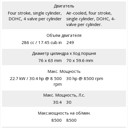
Двигатель
Four stroke, single cylinder,
Air-cooled, four stroke,
DOHC, 4 valve per cylinder
single cylinder, DOHC, 4-
valve per cylinder.
Объём двигателя
286 cc / 17.45 cub in
249
Диаметр цилиндра х Ход поршня
76 x 63 mm
70 x 59.6 mm
Макс. Мощность
22.7 kW / 30.4 hp @ 8 500
30 hp @ 8500 rpm
rpm
Макс. Мощность, Л.с.
30.4
30
Макс.мощность на об/мин.
8500
8500