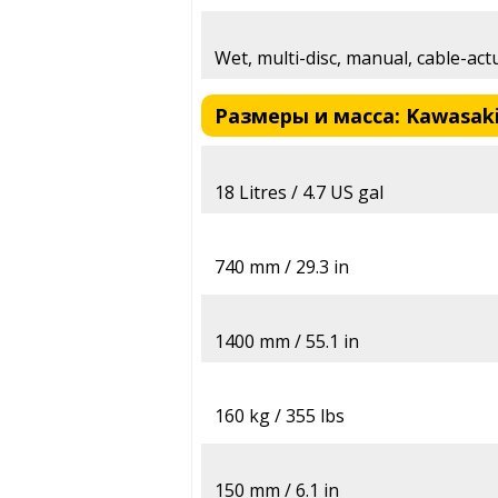
Wet, multi-disc, manual, cable-act
Размеры и масса: Kawasaki 
18 Litres / 4.7 US gal
740 mm / 29.3 in
1400 mm / 55.1 in
160 kg / 355 lbs
150 mm / 6.1 in