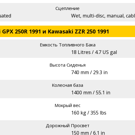
Сцепление
uated
Wet, multi-disc, manual, cab
GPX 250R 1991 и Kawasaki ZZR 250 1991
Емкость Топливного Бака
18 Litres / 4.7 US gal
Высота Сиденья
740 mm / 29.3 in
Колесная база
1400 mm / 55.1 in
Мокрый вес
160 kg / 355 lbs
Дорожный Просвет
150 mm / 6.1 in