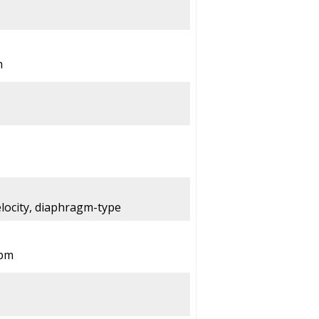
m
locity, diaphragm-type
rpm