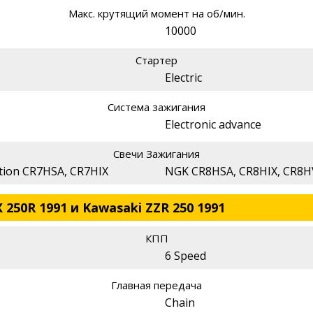
Макс. крутящий момент на об/мин.
10000
Стартер
Electric
Система зажигания
Electronic advance
Свечи Зажигания
tion CR7HSA, CR7HIX
NGK CR8HSA, CR8HIX, CR8H
250R 1991 и Kawasaki ZZR 250 1991
КПП
6 Speed
Главная передача
Chain