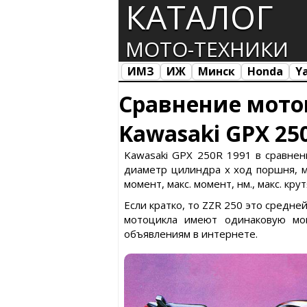
КАТАЛОГ
МОТО-ТЕХНИКИ
ИМЗ
ИЖ
Минск
Honda
Y
Все марки
Загрузка...
Сравнение мото
Kawasaki GPX 250
Kawasaki GPX 250R 1991 в сравнен
диаметр цилиндра х ход поршня, ма
момент, макс. момент, нм., макс. кр
Если кратко, то ZZR 250 это средн
мотоцикла имеют одинаковую мощ
объявлениям в интернете.