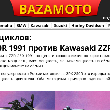
BAZA
MOTO
ПО
amaha
BMW
Kawasaki
Suzuki
Harley-Davidson
циклов:
R 1991 против Kawasaki ZZR
ии с ZZR 250 1991 по цене и сопоставление по характерист
кс. мощность, макс. мощность, л.с., макс.мощность на об/ми
утящий момент на об/мин.
ей популярности в России мотоцикл, а GPX 250R это изредка 
ность двигателя. Оба мотоцикла примерно одинаковой