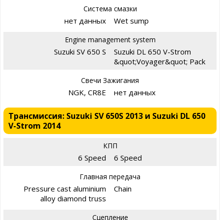
Система смазки
нет данных
Wet sump
Engine management system
Suzuki SV 650 S
Suzuki DL 650 V-Strom
&quot;Voyager&quot; Pack
Свечи Зажигания
NGK, CR8E
нет данных
Трансмиссия: Suzuki SV 650S 2013 и Suzuki DL 650
V-Strom 2014
КПП
6 Speed
6 Speed
Главная передача
Pressure cast aluminium
Chain
alloy diamond truss
Сцепление