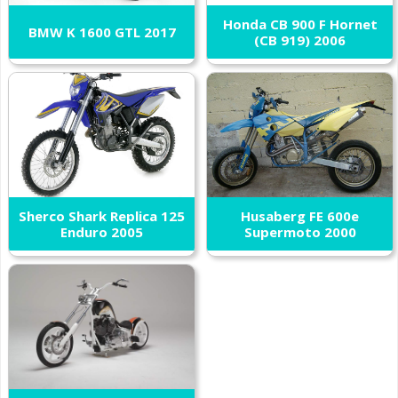
Honda CB 900 F Hornet
BMW K 1600 GTL 2017
(CB 919) 2006
Sherco Shark Replica 125
Husaberg FE 600e
Enduro 2005
Supermoto 2000