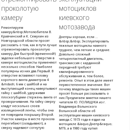
проколотую
мотоциклов
камеру
киевского
мотозавода
Ремонтируем
камеру&nbsp;Мотолюбители В.
Кравчинский и К. Семухин из
Днепры хороши, если ...
Новгородской области просят
&nbsp;&nbsp; Эксплуатировать
рассказать о том, как в пути лучше
тяжелые мотоциклы намного
отремонтировать проколотую
труднее, чем легкие и средние.
камеру.Для быстрой (временной!)
Довольно сложный
заделки небольшого отверстия в
четырехтактный двигатель,
камере мотоциклисты применяют
трансмиссия с карданной
несколько способов. Наиболее
передачей требуют
популярны из них два.Первый. В
квалифицированного
отверстие вставляют головку
обслуживания и, тем более,
короткого винта диаметром 4
ремонта. Опыт в этом деле имеет
&mdash; 6 мм с шайбой и на
первостепенное значение. Вот
выступающий конец навертывают
почему владельцы таких машин
гайку с шайбой, удерживая
просят больше рассказывать о
плоскогубцами стержень винта от
них.Предлагаем заметки нашего
проворачивания. На гайку сверху
читателя Ю. ПОЛИЩУКА из г.
кладут несколько слоев
Владимира-Волынского
изоляционной ленты, чтобы она
Волынской области об
не повредила покрышку.Второй.
эксплуатации машин киевского
Участок камеры в месте прокола
завода.С 1973 года я ездил на
перегибают (складывают), а
мотоцикле &laquo;Днепр&raquo;
сверху надевают согнутую
МТ9, а в 1980 году купил