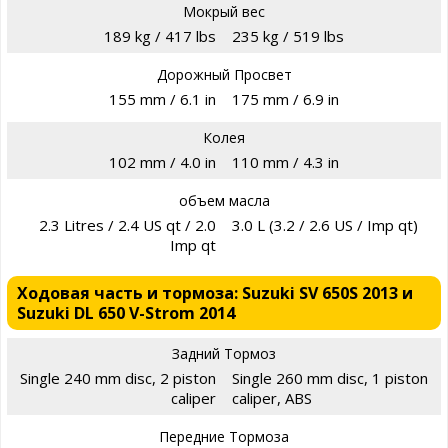
Мокрый вес
189 kg / 417 lbs
235 kg / 519 lbs
Дорожный Просвет
155 mm / 6.1 in
175 mm / 6.9 in
Колея
102 mm / 4.0 in
110 mm / 4.3 in
объем масла
2.3 Litres / 2.4 US qt / 2.0
3.0 L (3.2 / 2.6 US / Imp qt)
Imp qt
Ходовая часть и тормоза: Suzuki SV 650S 2013 и
Suzuki DL 650 V-Strom 2014
Задний Тормоз
Single 240 mm disc, 2 piston
Single 260 mm disc, 1 piston
caliper
caliper, ABS
Передние Тормоза