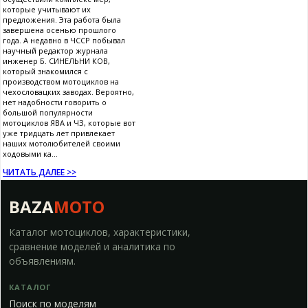
которые учитывают их
предложения. Эта работа была
завершена осенью прошлого
года. А недавно в ЧССР побывал
научный редактор журнала
инженер Б. СИНЕЛЬНИ КОВ,
который знакомился с
производством мотоциклов на
чехословацких заводах. Вероятно,
нет надобности говорить о
большой популярности
мотоциклов ЯВА и ЧЗ, которые вот
уже тридцать лет привлекает
наших мотолюбителей своими
ходовыми ка...
ЧИТАТЬ ДАЛЕЕ >>
BAZA
MOTO
Каталог мотоциклов, характеристики,
сравнение моделей и аналитика по
объявлениям.
КАТАЛОГ
Поиск по моделям