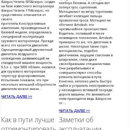
&laquo;Чезета-505&raquo; создан
хлебнул бензина. А сегодня вот
на базе известного мотороллера
лопнул трос сцепления.
&laquo;Чезета-175&raquo;, но
Мотоциклист на ветру торопливо
существенно отличается от
загибает колющие пальцы
своего
проволочки троса. Мотоцикл на
прототипа.Конструктивные
обочине &mdash; это
изменения, произведенные в
чрезвычайное происшествие.
базовой модели, определились
Водитель, попавший в такое
спецификой эксплуатации
незавидное положение, &mdash;
грузового мотороллера. Прежде
примерно то же, что двоечник в
всего это касается двигателя.
школе. Некоторые такие горе-
Одноцилиндровый двухтактный
мотоциклисты, подобно
двигатель воздушного
двоечникам, ищущим спасения в
охлаждения, развивающий на
шпаргалках, стали даже
стандартной машине мощность
своеобразными специалистами.
9,5 л. с. при 5000 об/мин, оказался
Они разрабатывают и
для грузового мотороллера
совершенствуют способы
чересчур форсированным.
ремонта мотоцикла в пути.
Испытания показали, что при
Конечно, неплохо уметь быстро
несколько меньшей оборотности
найти и устранить неисправности
двигателя можно значи...
у неожиданно вставшей посреди
дороги машины. Но заниматься
ЧИТАТЬ ДАЛЕЕ >>
этим приходится ведь &laquo;не
от ...
ЧИТАТЬ ДАЛЕЕ >>
Как в пути лучше
Заметки об
отремонтировать
эксплуатации