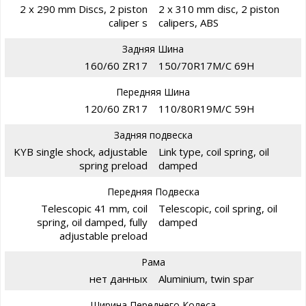
2 x 290 mm Discs, 2 piston
2 x 310 mm disc, 2 piston
caliper s
calipers, ABS
Задняя Шина
160/60 ZR17
150/70R17M/C 69H
Передняя Шина
120/60 ZR17
110/80R19M/C 59H
Задняя подвеска
KYB single shock, adjustable
Link type, coil spring, oil
spring preload
damped
Передняя Подвеска
Telescopic 41 mm, coil
Telescopic, coil spring, oil
spring, oil damped, fully
damped
adjustable preload
Рама
нет данных
Aluminium, twin spar
Ширина Переднего Колеса