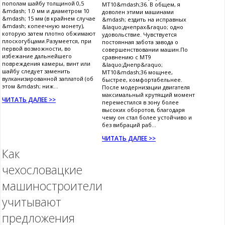
пополам шайбу толщиной 0,5
МТ10&mdash;36. В общем, я
&mdash; 1.0 мм и диаметром 10
доволен этими машинами
&mdash; 15 мм (в крайнем случае
&mdash; ездить на исправных
&mdash; копеечную монету),
&laquo;днепрах&raquo; одно
которую затем плотно обжимают
удовольствие. Чувствуется
плоскогубцами.Разумеется, при
постоянная забота завода о
первой возможности, во
совершенствовании машин.По
избежание дальнейшего
сравнению с МТ9
повреждения камеры, винт или
&laquo;Днепр&raquo;
шайбу следует заменить
МТ10&mdash;36 мощнее,
вулканизированной заплатой (об
быстрее, комфортабельнее.
этом &mdash; ниж...
После модернизации двигателя
максимальный крутящий момент
ЧИТАТЬ ДАЛЕЕ >>
переместился в зону более
высоких оборотов, благодаря
чему он стал более устойчиво и
без вибраций раб...
ЧИТАТЬ ДАЛЕЕ >>
Как
чехословацкие
машиностроители
учитывают
предложения