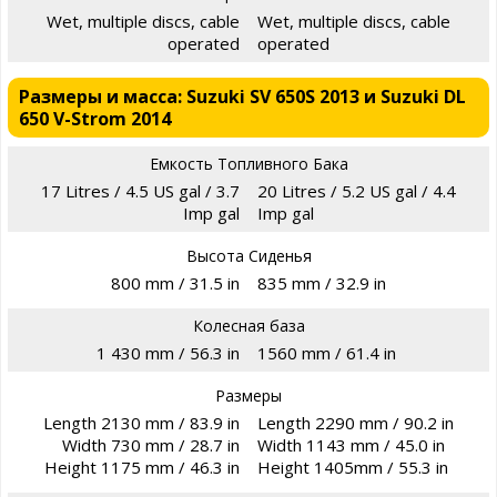
Wet, multiple discs, cable
Wet, multiple discs, cable
operated
operated
Размеры и масса: Suzuki SV 650S 2013 и Suzuki DL
650 V-Strom 2014
Емкость Топливного Бака
17 Litres / 4.5 US gal / 3.7
20 Litres / 5.2 US gal / 4.4
Imp gal
Imp gal
Высота Сиденья
800 mm / 31.5 in
835 mm / 32.9 in
Колесная база
1 430 mm / 56.3 in
1560 mm / 61.4 in
Размеры
Length 2130 mm / 83.9 in
Length 2290 mm / 90.2 in
Width 730 mm / 28.7 in
Width 1143 mm / 45.0 in
Height 1175 mm / 46.3 in
Height 1405mm / 55.3 in