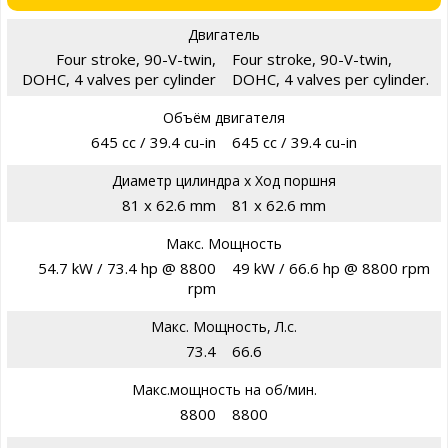
Двигатель
Four stroke, 90-V-twin,
Four stroke, 90-V-twin,
DOHC, 4 valves per cylinder
DOHC, 4 valves per cylinder.
Объём двигателя
645 cc / 39.4 cu-in
645 cc / 39.4 cu-in
Диаметр цилиндра х Ход поршня
81 x 62.6 mm
81 x 62.6 mm
Макс. Мощность
54.7 kW / 73.4 hp @ 8800
49 kW / 66.6 hp @ 8800 rpm
rpm
Макс. Мощность, Л.с.
73.4
66.6
Макс.мощность на об/мин.
8800
8800