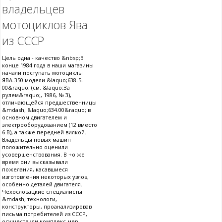
владельцев
мотоциклов Ява
из СССР
Цель одна - качество &nbsp;В
конце 1984 года в наши магазины
начали поступать мотоциклы
ЯВА-350 модели &laquo;638-5-
00&raquo; (см. &laquo;За
рулем&raquo;, 1986, № 3),
отличающейся предшественницы
&mdash; &laquo;634.00&raquo; в
основном двигателем и
электрооборудованием (12 вместо
6 В), а также передней вилкой.
Владельцы новых машин
положительно оценили
усовершенствования. В +о же
время они высказывали
пожелания, касавшиеся
изготовления некоторых узлов,
особенно деталей двигателя.
Чехословацкие специалисты
&mdash; технологи,
конструкторы, проанализировав
письма потребителей из СССР,
осуществили комплекс мер,