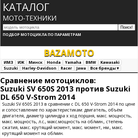
КАТАЛОГ
МОТО-ТЕХНИКИ
ПОДБОР МОТОЦИКЛА ПО ПАРАМЕТРАМ
BAZA
MOTO
ИМЗ
ИЖ
Минск
Honda
Yamaha
BMW
Kawasaki
Suzuki
Harley-Davidson
Racer
Jawa
Все бренды ▾
Все марки
Загрузка...
Сравнение мотоциклов:
Suzuki SV 650S 2013 против Suzuki
DL 650 V-Strom 2014
Suzuki SV 650S 2013 в сравнении с DL 650 V-Strom 2014 по цене
и сопоставление по характеристикам: двигатель, объём
двигателя, диаметр цилиндра х ход поршня, макс. мощность,
макс. мощность, л.с., макс.мощность на об/мин., степень
сжатия, макс. крутящий момент, макс. момент, нм., макс.
крутящий момент на об/мин.