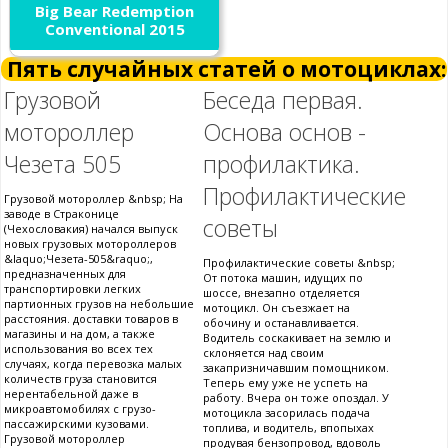
Big Bear Redemption
Conventional 2015
Пять случайных статей о мотоциклах:
Грузовой
Беседа первая.
мотороллер
Основа основ -
Чезета 505
профилактика.
Профилактические
Грузовой мотороллер &nbsp; На
заводе в Страконице
советы
(Чехословакия) начался выпуск
новых грузовых мотороллеров
&laquo;Чезета-505&raquo;,
Профилактические советы &nbsp;
предназначенных для
От потока машин, идущих по
транспортировки легких
шоссе, внезапно отделяется
партионных грузов на небольшие
мотоцикл. Он съезжает на
расстояния. доставки товаров в
обочину и останавливается.
магазины и на дом, а также
Водитель соскакивает на землю и
использования во всех тех
склоняется над своим
случаях, когда перевозка малых
закапризничавшим помощником.
количеств груза становится
Теперь ему уже не успеть на
нерентабельной даже в
работу. Вчера он тоже опоздал. У
микроавтомобилях с грузо-
мотоцикла засорилась подача
пассажирскими кузовами.
топлива, и водитель, впопыхах
Грузовой мотороллер
продувая бензопровод, вдоволь