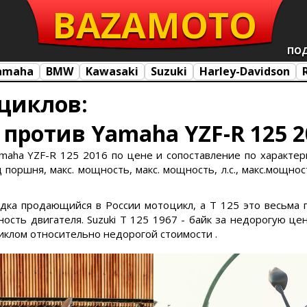
BAZA
MOTO
ПО
amaha
BMW
Kawasaki
Suzuki
Harley-Davidson
циклов:
7 против Yamaha YZF-R 125 
amaha YZF-R 125 2016 по цене и сопоставление по характери
поршня, макс. мощность, макс. мощность, л.с., макс.мощност
редка продающийся в России мотоцикл, а T 125 это весьма 
сть двигателя. Suzuki T 125 1967 - байк за недорогую цен
циклом относительно недорогой стоимости .