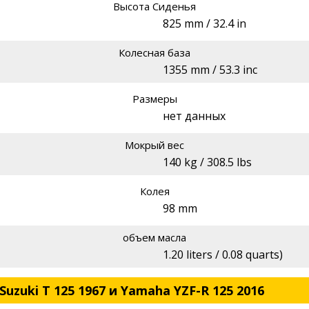
Высота Сиденья
825 mm / 32.4 in
Колесная база
1355 mm / 53.3 inc
Размеры
нет данных
Мокрый вес
140 kg / 308.5 lbs
Колея
98 mm
объем масла
1.20 liters / 0.08 quarts)
uzuki T 125 1967 и Yamaha YZF-R 125 2016