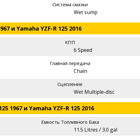
Система смазки
Wet sump
1967 и Yamaha YZF-R 125 2016
КПП
6 Speed
Главная передача
Chain
Сцепление
Wet Multiple-disc
125 1967 и Yamaha YZF-R 125 2016
Емкость Топливного Бака
11.5 Litres / 3.0 gal